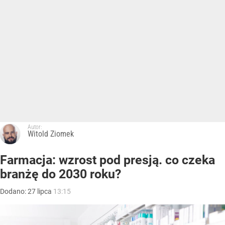
Autor:
Witold Ziomek
Farmacja: wzrost pod presją. co czeka
branżę do 2030 roku?
Dodano:
27
lipca
13:15