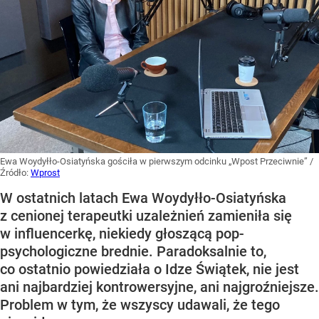
Ewa Woydyłło-Osiatyńska gościła w pierwszym odcinku „Wpost Przeciwnie”
/
Źródło:
Wprost
W ostatnich latach Ewa Woydyłło-Osiatyńska
z cenionej terapeutki uzależnień zamieniła się
w influencerkę, niekiedy głoszącą pop-
psychologiczne brednie. Paradoksalnie to,
co ostatnio powiedziała o Idze Świątek, nie jest
ani najbardziej kontrowersyjne, ani najgroźniejsze.
Problem w tym, że wszyscy udawali, że tego