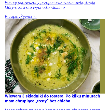
Poznaj sprawdzony przepis oraz wskazówki, dzięki
którym zawsze wychodzi idealnie.
Przepisy
Żywienie
Wlewam 3 składniki do tostera. Po kilku minutach
mam chrupiące „tosty” bez chleba
Masz ochotę na chrupiące pieczywo, ale ograniczasz