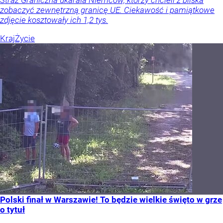
zobaczyć zewnętrzną granicę UE. Ciekawość i pamiątkowe
zdjęcie kosztowały ich 1,2 tys.
Kraj
Życie
Polski finał w Warszawie! To będzie wielkie święto w grze
o tytuł