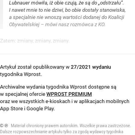
Lubnauer mówiła, iż obie czują, że są do „odstrzału”.
I nawet mnie to nie dziwi, bo obie dostały stanowiska,
a specjalnie nie wnoszą wartości dodanej do Koalicji
Obywatelskiej – mówi nasz rozmówca z KO.
Zatem: zmiany, zmiany, zmiany.
Artykuł został opublikowany w
27/2021 wydaniu
tygodnika Wprost
.
Archiwalne wydania tygodnika Wprost dostępne są
w specjalnej ofercie
WPROST PREMIUM
oraz we wszystkich e-kioskach i w aplikacjach mobilnych
App Store
i
Google Play
.
© ℗
Materiał chroniony prawem autorskim. Wszelkie prawa zastrzeżone.
Dalsze rozpowszechnianie artykułu tylko za zgodą wydawcy tygodnika