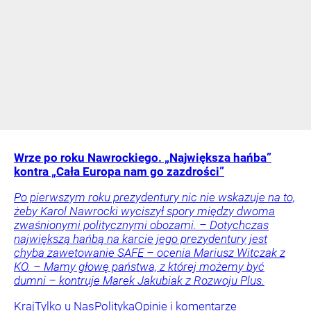
Wrze po roku Nawrockiego. „Największa hańba”
kontra „Cała Europa nam go zazdrości”
Po pierwszym roku prezydentury nic nie wskazuje na to,
żeby Karol Nawrocki wyciszył spory między dwoma
zwaśnionymi politycznymi obozami. – Dotychczas
największą hańbą na karcie jego prezydentury jest
chyba zawetowanie SAFE – ocenia Mariusz Witczak z
KO. – Mamy głowę państwa, z której możemy być
dumni – kontruje Marek Jakubiak z Rozwoju Plus.
Kraj
Tylko u Nas
Polityka
Opinie i komentarze