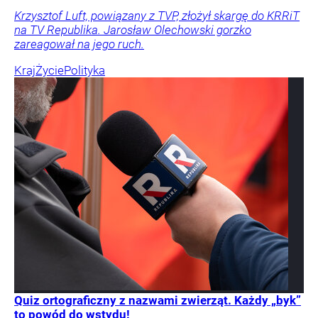
Krzysztof Luft, powiązany z TVP, złożył skargę do KRRiT
na TV Republika. Jarosław Olechowski gorzko
zareagował na jego ruch.
Kraj
Życie
Polityka
Quiz ortograficzny z nazwami zwierząt. Każdy „byk”
to powód do wstydu!