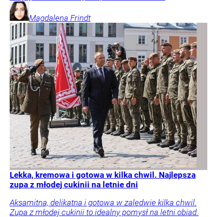
Magdalena
Frindt
Lekka, kremowa i gotowa w kilka chwil. Najlepsza
zupa z młodej cukinii na letnie dni
Aksamitna, delikatna i gotowa w zaledwie kilka chwil.
Zupa z młodej cukinii to idealny pomysł na letni obiad.