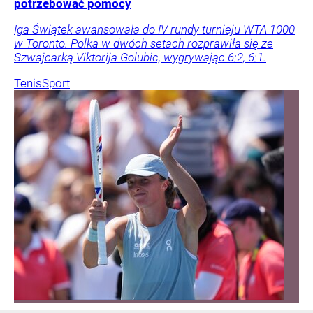
potrzebować pomocy
Iga Świątek awansowała do IV rundy turnieju WTA 1000
w Toronto. Polka w dwóch setach rozprawiła się ze
Szwajcarką Viktorija Golubic, wygrywając 6:2, 6:1.
Tenis
Sport