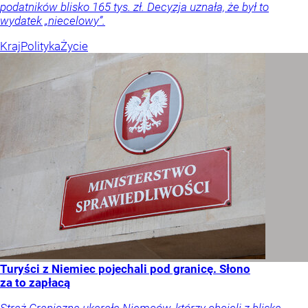
podatników blisko 165 tys. zł. Decyzja uznała, że był to
wydatek „niecelowy”.
Kraj
Polityka
Życie
Turyści z Niemiec pojechali pod granicę. Słono
za to zapłacą
Straż Graniczna ukarała Niemców, którzy chcieli z bliska