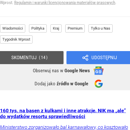
Wprost.
Regulamin i warunki licencjonowania materiałów prasowych
.
Wiadomości
Polityka
Kraj
Premium
Tylko u Nas
Tygodnik Wprost
SKOMENTUJ
UDOSTĘPNIJ
14
Obserwuj nas
w
Google News
Dodaj jako
źródło w Google
160 tys. na basen z kulkami i inne atrakcje. NIK ma „ale”
do wydatków resortu sprawiedliwości
Ministerstwo zorganizowało bal karnawałowy, co kosztowało