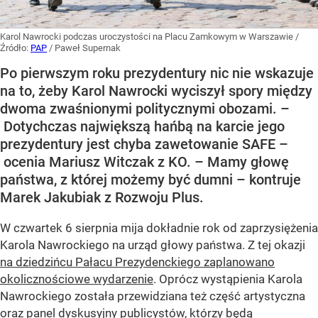
Karol Nawrocki podczas uroczystości na Placu Zamkowym w Warszawie
/
Źródło:
PAP
/
Paweł Supernak
Po pierwszym roku prezydentury nic nie wskazuje
na to, żeby Karol Nawrocki wyciszył spory między
dwoma zwaśnionymi politycznymi obozami. –
Dotychczas największą hańbą na karcie jego
prezydentury jest chyba zawetowanie SAFE –
ocenia Mariusz Witczak z KO. – Mamy głowę
państwa, z której możemy być dumni – kontruje
Marek Jakubiak z Rozwoju Plus.
W czwartek 6 sierpnia mija dokładnie rok od zaprzysiężenia
Karola Nawrockiego na urząd głowy państwa. Z tej okazji
na dziedzińcu Pałacu Prezydenckiego zaplanowano
okolicznościowe wydarzenie
. Oprócz wystąpienia Karola
Nawrockiego została przewidziana też część artystyczna
oraz panel dyskusyjny publicystów, którzy będą