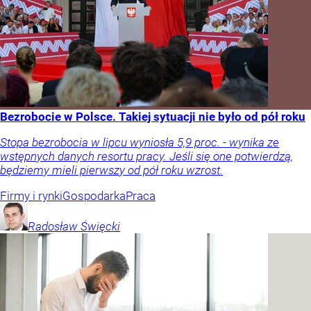
Bezrobocie w Polsce. Takiej sytuacji nie było od pół roku
Stopa bezrobocia w lipcu wyniosła 5,9 proc. - wynika ze
wstępnych danych resortu pracy. Jeśli się one potwierdzą,
będziemy mieli pierwszy od pół roku wzrost.
Firmy i rynki
Gospodarka
Praca
Radosław
Święcki