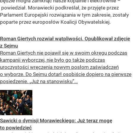
będzie mogła zamknąć nasze kopalnie i elektrownie –
powiedział. Morawiecki podkreślał, że przyjęte przez
Parlament Europejski rozwiązania w tym zakresie, zostały
poparte przez europosłów Koalicji Obywatelskiej.
Roman Giertych rozwiał wątpliwości. Opublikował zdjęcie
z Sejmu
Roman Giertych nie pojawił się w swoim okręgu podczas
kampanii wyborczej, nie było go także podczas
uroczystości wręczenia nowym posłom zaświadczeń
o wyborze. Do Sejmu dotarł osobiście dopiero na pierwsze
posiedzenie. „Już na stanowisku”...
Sawicki o dymisji Morawieckiego: Już teraz mogę
to powiedzieć