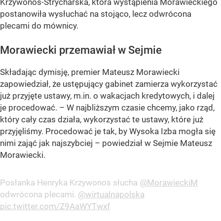
Krzywonos-Strycharska, która wystąpienia Morawieckiego
postanowiła wysłuchać na stojąco, lecz odwrócona
plecami do mównicy.
Morawiecki przemawiał w Sejmie
Składając dymisję, premier Mateusz Morawiecki
zapowiedział, że ustępujący gabinet zamierza wykorzystać
już przyjęte ustawy, m.in. o wakacjach kredytowych, i dalej
je procedować. – W najbliższym czasie chcemy, jako rząd,
który cały czas działa, wykorzystać te ustawy, które już
przyjęliśmy. Procedować je tak, by Wysoka Izba mogła się
nimi zająć jak najszybciej – powiedział w Sejmie Mateusz
Morawiecki.
Posłanka Henryka Krzywonos słucha
@MorawieckiM
odwrócona plecami.
@wirtualnapolska
pic.twitter.com/Z9AaWYTwxf