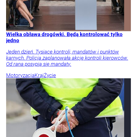
Wielka obława drogówki. Będą kontrolować tylko
jedno
Jeden dzień. Tysiące kontroli, mandatów i punktów
karnych. Policja zaplanowała akcję kontroli kierowców.
Od rana posypią się mandaty.
Motoryzacja
Kraj
Życie