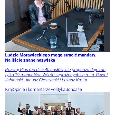
Ludzie Morawieckiego mogą stracić mandaty.
Na liście znane nazwiska
Rozwój Plus ma dziś 40 posłów, ale prognoza daje mu
tylko 19 mandatów. Wśród zagrożonych są m.in. Paweł
Jabłoński, Janusz Cieszyński i Łukasz Kmita.
Kraj
Opinie i komentarze
Polityka
Sondaże