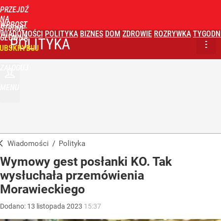
PRZEJDŹ
NA
WPROST
STRONĘ
WIADOMOŚCI
POLITYKA
BIZNES
DOM
ZDROWIE
ROZRYWKA
TYGODN
GŁÓWNĄ
POLITYKA
UBSKRYBUJ
ZALOGUJ
MENU
Wiadomości
/
Polityka
Wymowy gest posłanki KO. Tak
wysłuchała przemówienia
Morawieckiego
Dodano:
13
listopada
2023
15:37