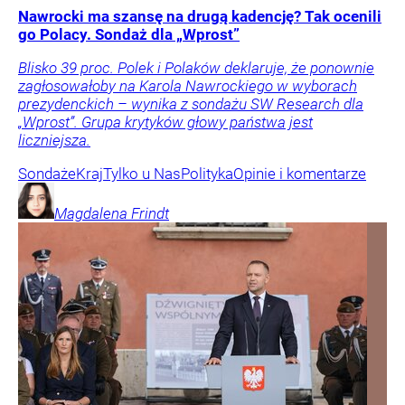
Nawrocki ma szansę na drugą kadencję? Tak ocenili
go Polacy. Sondaż dla „Wprost”
Blisko 39 proc. Polek i Polaków deklaruje, że ponownie
zagłosowałoby na Karola Nawrockiego w wyborach
prezydenckich – wynika z sondażu SW Research dla
„Wprost”. Grupa krytyków głowy państwa jest
liczniejsza.
Sondaże
Kraj
Tylko u Nas
Polityka
Opinie i komentarze
Magdalena
Frindt