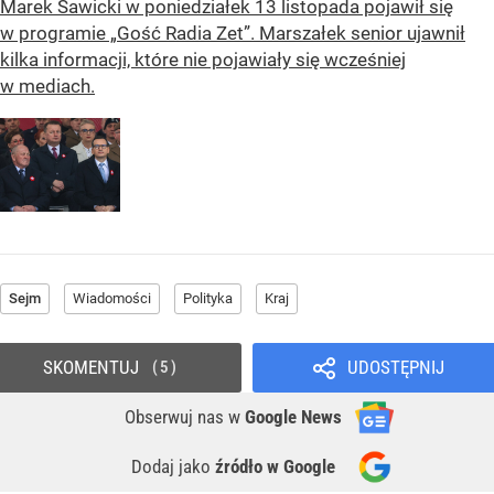
Marek Sawicki w poniedziałek 13 listopada pojawił się
w programie „Gość Radia Zet”. Marszałek senior ujawnił
kilka informacji, które nie pojawiały się wcześniej
w mediach.
Sejm
Wiadomości
Polityka
Kraj
SKOMENTUJ
UDOSTĘPNIJ
5
Obserwuj nas
w
Google News
Dodaj jako
źródło w Google