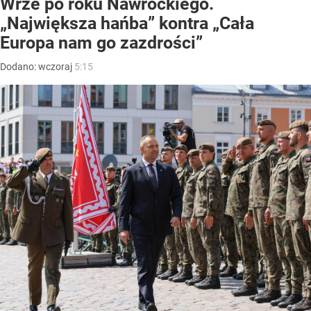
Wrze po roku Nawrockiego.
„Największa hańba” kontra „Cała
Europa nam go zazdrości”
Dodano:
wczoraj
5:15