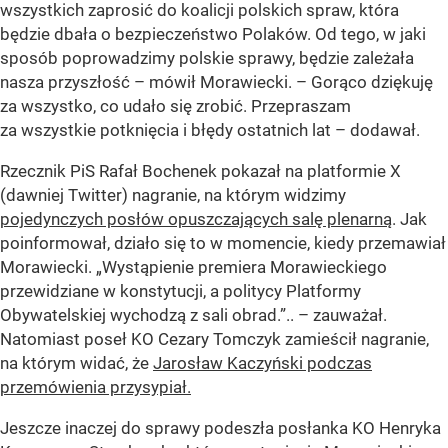
wszystkich zaprosić do koalicji polskich spraw, która
będzie dbała o bezpieczeństwo Polaków. Od tego, w jaki
sposób poprowadzimy polskie sprawy, będzie zależała
nasza przyszłość – mówił Morawiecki. – Gorąco dziękuję
za wszystko, co udało się zrobić. Przepraszam
za wszystkie potknięcia i błędy ostatnich lat – dodawał.
Rzecznik PiS Rafał Bochenek pokazał na platformie X
(dawniej Twitter) nagranie, na którym widzimy
pojedynczych posłów opuszczających salę plenarną
. Jak
poinformował, działo się to w momencie, kiedy przemawiał
Morawiecki. „Wystąpienie premiera Morawieckiego
przewidziane w konstytucji, a politycy Platformy
Obywatelskiej wychodzą z sali obrad.”.. – zauważał.
Natomiast poseł KO Cezary Tomczyk zamieścił nagranie,
na którym widać, że
Jarosław Kaczyński podczas
przemówienia przysypiał.
Jeszcze inaczej do sprawy podeszła posłanka KO Henryka