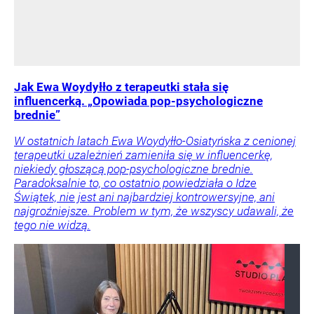
Jak Ewa Woydyłło z terapeutki stała się
influencerką. „Opowiada pop-psychologiczne
brednie”
W ostatnich latach Ewa Woydyłło-Osiatyńska z cenionej
terapeutki uzależnień zamieniła się w influencerkę,
niekiedy głoszącą pop-psychologiczne brednie.
Paradoksalnie to, co ostatnio powiedziała o Idze
Świątek, nie jest ani najbardziej kontrowersyjne, ani
najgroźniejsze. Problem w tym, że wszyscy udawali, że
tego nie widzą.