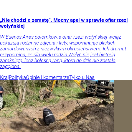
„Nie chodzi o zemstę”. Mocny apel w sprawie ofiar rzezi
wołyńskiej
W Buenos Aires potomkowie ofiar rzezi wołyńskiej wciąż
pokazują rodzinne zdjęcia i listy, wspominając bliskich
zamordowanych z niezwykłym okrucieństwem. Ich dramat
przypomina, że dla wielu rodzin Wołyń nie jest historią
zamkniętą, lecz bolesną raną, która do dziś nie została
zagojona.
Kraj
Polityka
Opinie i komentarze
Tylko u Nas