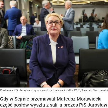
Posłanka KO Henryka Krzywonos-Strycharska
Źródło:
PAP
/
Leszek Szymański
Gdy w Sejmie przemawiał Mateusz Morawiecki
część posłów wyszła z sali, a prezes PiS Jarosław