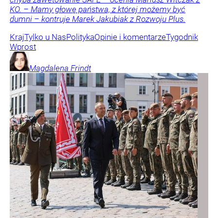
KO. – Mamy głowę państwa, z której możemy być
dumni – kontruje Marek Jakubiak z Rozwoju Plus.
Kraj
Tylko u Nas
Polityka
Opinie i komentarze
Tygodnik
Wprost
Magdalena
Frindt