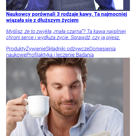
Naukowcy porównali 3 rodzaje kawy. Ta najmocniej
wiązała się z dłuższym życiem
Myślisz, że to zwykła „mała czarna”? Ta kawa najsilniej
chroni serce i wydłuża życie. Sprawdź, czy ją pijesz.
Produkty
Żywienie
Składniki odżywcze
Doniesienia
naukowe
Profilaktyka i leczenie
Badania