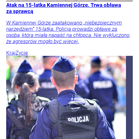
Atak na 15-latka Kamiennej Górze. Trwa obława
za sprawcą
W Kamiennej Górze zaatakowano „niebezpiecznym
narzędziem” 15-latka. Policja prowadzi obławę za
osobą, która miała napaść na chłopca. Nie wykluczono,
że agresorów mogło być więcej.
Kraj
Życie