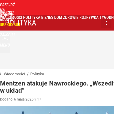
PRZEJDŹ
NA
WPROST
STRONĘ
WIADOMOŚCI
POLITYKA
BIZNES
DOM
ZDROWIE
ROZRYWKA
TYGODN
GŁÓWNĄ
POLITYKA
UBSKRYBUJ
ZALOGUJ
MENU
Wiadomości
/
Polityka
Mentzen atakuje Nawrockiego. „Wszedł
w układ”
Dodano:
6
maja
2025
9:17