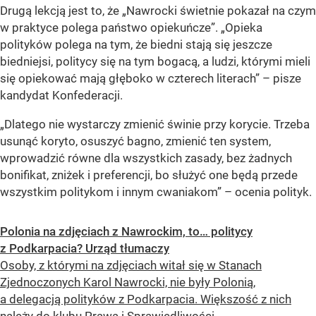
Drugą lekcją jest to, że „Nawrocki świetnie pokazał na czym
w praktyce polega państwo opiekuńcze”. „Opieka
polityków polega na tym, że biedni stają się jeszcze
biedniejsi, politycy się na tym bogacą, a ludzi, którymi mieli
się opiekować mają głęboko w czterech literach” – pisze
kandydat Konfederacji.
„Dlatego nie wystarczy zmienić świnie przy korycie. Trzeba
usunąć koryto, osuszyć bagno, zmienić ten system,
wprowadzić równe dla wszystkich zasady, bez żadnych
bonifikat, zniżek i preferencji, bo służyć one będą przede
wszystkim politykom i innym cwaniakom” – ocenia polityk.
Polonia na zdjęciach z Nawrockim, to… politycy
z Podkarpacia? Urząd tłumaczy
Osoby, z którymi na zdjęciach witał się w Stanach
Zjednoczonych Karol Nawrocki, nie były Polonią,
a delegacją polityków z Podkarpacia. Większość z nich
należy do klubu Prawa i Sprawiedliwości.