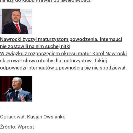
Nawrocki życzył maturzystom powodzenia. Internauci
nie zostawili na nim suchej nitki
W związku z rozpoczęciem okresu matur Karol Nawrocki
skierował słowa otuchy dla maturzystów. Takiej
odpowiedzi internautów z pewnością się nie spodziewał.
Opracował:
Kasjan Owsianko
Źródło:
Wprost