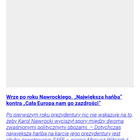
Wrze po roku Nawrockiego. „Największa hańba”
kontra „Cała Europa nam go zazdrości”
Po pierwszym roku prezydentury nic nie wskazuje na to,
żeby Karol Nawrocki wyciszył spory między dwoma
zwaśnionymi politycznymi obozami. – Dotychczas
największą hańbą na karcie jego prezydentury jest
chyba zawetowanie SAFE – ocenia Mariusz Witczak z