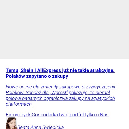
Temu, Shein i AliExpress już nie takie atrakcyjne.
Polaków zapytano o zakupy
Nowe unijne cła zmieniły zakupowe przyzwyczajenia
Polaków. Sondaż dla „Wprost” pokazuje, że niemal
połowa badanych ograniczyła zakupy na azjatyckich
platformach.
Firmy i rynki
Gospodarka
Twój portfel
Tylko u Nas
Beata Anna
Święcicka