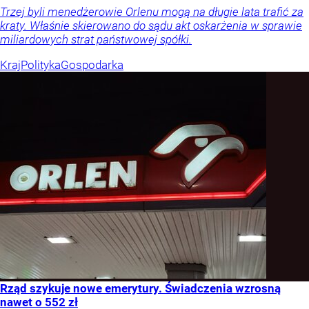
Trzej byli menedżerowie Orlenu mogą na długie lata trafić za
kraty. Właśnie skierowano do sądu akt oskarżenia w sprawie
miliardowych strat państwowej spółki.
Kraj
Polityka
Gospodarka
Rząd szykuje nowe emerytury. Świadczenia wzrosną
nawet o 552 zł