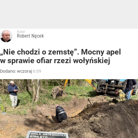
Autor:
Robert Nęcek
„Nie chodzi o zemstę”. Mocny apel
w sprawie ofiar rzezi wołyńskiej
Dodano:
wczoraj
6:09