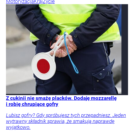
Motoryzacja
Kraj
Życie
Z cukinii nie smażę placków. Dodaję mozzarellę
i robię chrupiące gofry
Lubisz gofry? Gdy spróbujesz tych przepadniesz. Jeden
wytrawny składnik sprawia, że smakują naprawdę
wyjątkowo.