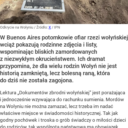
Odkrycie na Wołyniu
/ Źródło:
X
/
IPN
W Buenos Aires potomkowie ofiar rzezi wołyńskiej
wciąż pokazują rodzinne zdjęcia i listy,
wspominając bliskich zamordowanych
z niezwykłym okrucieństwem. Ich dramat
przypomina, że dla wielu rodzin Wołyń nie jest
historią zamkniętą, lecz bolesną raną, która
do dziś nie została zagojona.
Lektura „Dokumentów zbrodni wołyńskiej” jest porażająca
i jednocześnie wzywająca do rachunku sumienia. Mordów
na Wołyniu nie można zamazać, lecz trzeba im nadać
właściwe miejsce w świadomości historycznej. Tak jak
godny pochówek i troska o grób świadczy o miłości dzieci
do rodziców, tak wspólnota państwowa ma obowiązek