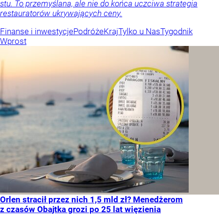
stu. To przemyślana, ale nie do końca uczciwa strategia
restauratorów ukrywających ceny.
Finanse i inwestycje
Podróże
Kraj
Tylko u Nas
Tygodnik
Wprost
Orlen stracił przez nich 1,5 mld zł? Menedżerom
z czasów Obajtka grozi po 25 lat więzienia