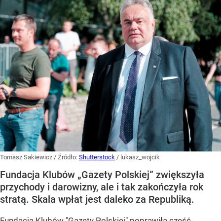
Tomasz Sakiewicz
/ Źródło:
Shutterstock
/
lukasz_wojcik
Fundacja Klubów „Gazety Polskiej” zwiększyła
przychody i darowizny, ale i tak zakończyła rok
stratą. Skala wpłat jest daleko za Republiką.
Fundacja Klubów "Gazety Polskiej" poprawiła część