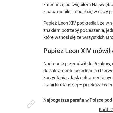
katechezę poświęciłem Najświętsze
z papamobile i modlił się w ciszy p
Papież Leon XIV podkreślał, że w
s
znakiem potrzeby pocieszenia, jed
które wznosi się ze wszystkich st
Papież Leon XIV mówił 
Następnie przemówił do Polaków, m
do sakramentu pojednania i Pierws
korzystania z łask sakramentalnyc
litanii loretańskiej – przekazał wie
Najbogatsza parafia w Polsce pod 
Kard. 