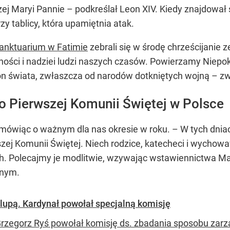
j Maryi Pannie – podkreślał Leon XIV. Kiedy znajdował
rzy tablicy, która upamiętnia atak.
anktuarium w Fatimie
zebrali się w środę chrześcijanie 
ności i nadziei ludzi naszych czasów. Powierzamy Niepo
ron świata, zwłaszcza od narodów dotkniętych wojną – z
o Pierwszej Komunii Świętej w Polsce
ówiąc o ważnym dla nas okresie w roku. – W tych dniach
zej Komunii Świętej. Niech rodzice, katecheci i wychow
h. Polecajmy je modlitwie, wzywając wstawiennictwa Mar
rnym.
lupą. Kardynał powołał specjalną komisję
Grzegorz Ryś powołał komisję ds. zbadania sposobu zarzą