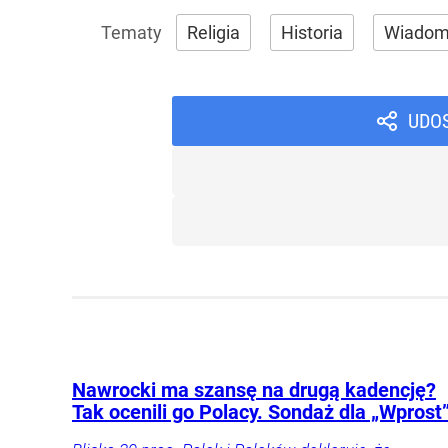
Religia
Historia
Wiadom
UDO
Nawrocki ma szansę na drugą kadencję?
Tak ocenili go Polacy. Sondaż dla „Wprost