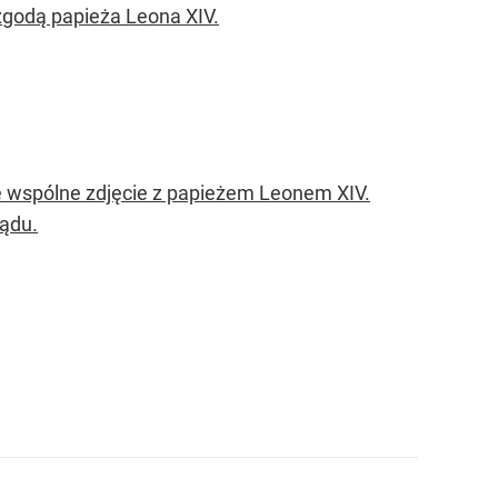
 zgodą papieża Leona XIV.
ie wspólne zdjęcie z papieżem Leonem XIV.
ządu.