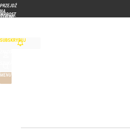
PRZEJDŹ
Udostępnij
0
Skomentuj
NA
WPROST
STRONĘ
GŁÓWNĄ
WIADOMOŚCI
POLITYKA
BIZNES
DOM
ZDROWIE
ROZRYWKA
TYGOD
Vistula x LOT: Elegancja w podróży. Premiera wspó
SUBSKRYBUJ
dodaj
ZALOGUJ
Burza wokół TV Republika. Kłeczek „wypisał się z
SZUKAJ
MENU
dodaj
Farmacja: wzrost pod presją. co czeka branżę do 
dodaj