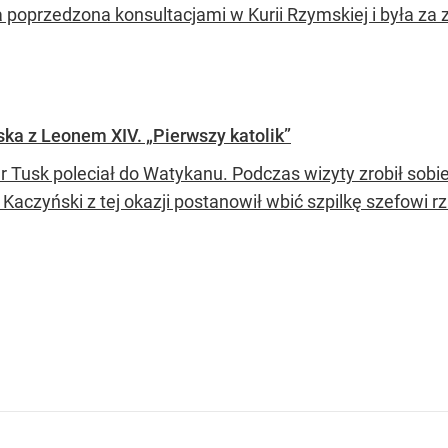
a poprzedzona konsultacjami w Kurii Rzymskiej i była za
ska z Leonem XIV. „Pierwszy katolik”
r Tusk poleciał do Watykanu. Podczas wizyty zrobił sob
Kaczyński z tej okazji postanowił wbić szpilkę szefowi r