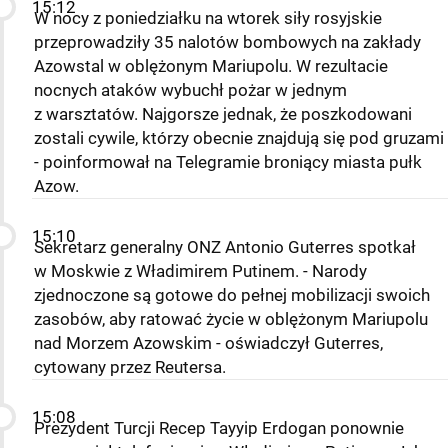
15:12
W nocy z poniedziałku na wtorek siły rosyjskie
przeprowadziły 35 nalotów bombowych na zakłady
Azowstal w oblężonym Mariupolu. W rezultacie
nocnych ataków wybuchł pożar w jednym
z warsztatów. Najgorsze jednak, że poszkodowani
zostali cywile, którzy obecnie znajdują się pod gruzami
- poinformował na Telegramie broniący miasta pułk
Azow.
15:10
Sekretarz generalny ONZ Antonio Guterres spotkał
w Moskwie z Władimirem Putinem. - Narody
zjednoczone są gotowe do pełnej mobilizacji swoich
zasobów, aby ratować życie w oblężonym Mariupolu
nad Morzem Azowskim - oświadczył Guterres,
cytowany przez Reutersa.
15:08
Prezydent Turcji Recep Tayyip Erdogan ponownie