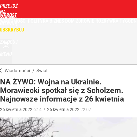
PRZEJDŹ
NA
WPROST
STRONĘ
WIADOMOŚCI
POLITYKA
BIZNES
DOM
ZDROWIE
ROZRYWKA
TYGODN
GŁÓWNĄ
UBSKRYBUJ
ZALOGUJ
MENU
Wiadomości
/
Świat
NA ŻYWO: Wojna na Ukrainie.
Morawiecki spotkał się z Scholzem.
Najnowsze informacje z 26 kwietnia
26
kwietnia
2022
6:14
/
26
kwietnia
2022
22:07