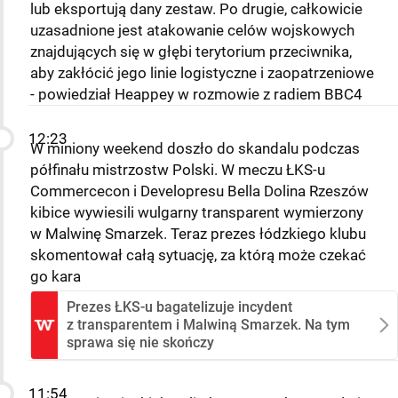
lub eksportują dany zestaw. Po drugie, całkowicie
uzasadnione jest atakowanie celów wojskowych
znajdujących się w głębi terytorium przeciwnika,
aby zakłócić jego linie logistyczne i zaopatrzeniowe
- powiedział Heappey w rozmowie z radiem BBC4
12:23
W miniony weekend doszło do skandalu podczas
półfinału mistrzostw Polski. W meczu ŁKS-u
Commercecon i Developresu Bella Dolina Rzeszów
kibice wywiesili wulgarny transparent wymierzony
w Malwinę Smarzek. Teraz prezes łódzkiego klubu
skomentował całą sytuację, za którą może czekać
go kara
Prezes ŁKS-u bagatelizuje incydent
z transparentem i Malwiną Smarzek. Na tym
sprawa się nie skończy
11:54