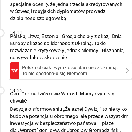
specjalne oceniły, że jedna trzecia akredytowanych
w Szwecji rosyjskich dyplomatów prowadzi
działalność szpiegowską
14:11
Polska, Litwa, Estonia i Grecja chciały z okazji Dnia
Europy okazać solidarność z Ukrainą. Takie
rozwiązanie krytykowały jednak Niemcy i Hiszpania,
co wywołało zaskoczenie
Polska chciała wyrazić solidarność z Ukrainą.
To nie spodobało się Niemcom
13:55
Gen. Gromadziński we Wprost: Mamy czym się
chwalić
Decyzja o sformowaniu „Żelaznej Dywizji” to nie tylko
budowa potencjału obronnego, ale przede wszystkim
inwestycja w bezpieczeństwo państwa – pisze
dla „Wprost” gen. dyw. dr Jarosław Gromadziński,