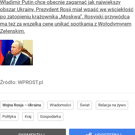
Władimir Putin chce obecnie zagarnąć jak największy
obszar Ukrainy. Prezydent Rosji miał wpaść we wściekłość
po zatopieniu krążownika „Moskwa”. Rosyjski przywódca
ma też za wszelką cenę unikać spotkania z Wołodymyrem
Zełenskim.
Źródło:
WPROST.pl
Wojna Rosja – Ukraina
Wiadomości
Świat
Relacja na żywo
Polityka
Kraj
Gospodarka