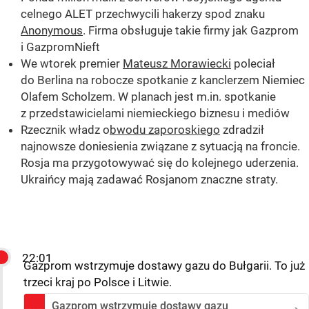
celnego ALET przechwycili hakerzy spod znaku
Anonymous
. Firma obsługuje takie firmy jak Gazprom
i GazpromNieft
We wtorek premier
Mateusz Morawiecki
poleciał
do Berlina na robocze spotkanie z kanclerzem Niemiec
Olafem Scholzem. W planach jest m.in. spotkanie
z przedstawicielami niemieckiego biznesu i mediów
Rzecznik władz o
bwodu zaporoskiego
zdradził
najnowsze doniesienia związane z sytuacją na froncie.
Rosja ma przygotowywać się do kolejnego uderzenia.
Ukraińcy mają zadawać Rosjanom znaczne straty.
22:01
Gazprom wstrzymuje dostawy gazu do Bułgarii. To już
trzeci kraj po Polsce i Litwie.
Gazprom wstrzymuje dostawy gazu