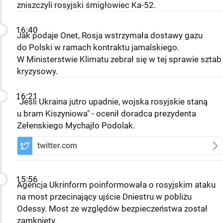
zniszczyli rosyjski śmigłowiec Ka-52.
16:40
Jak podaje Onet, Rosja wstrzymała dostawy gazu
do Polski w ramach kontraktu jamalskiego.
W Ministerstwie Klimatu zebrał się w tej sprawie sztab
kryzysowy.
16:21
"Jeśli Ukraina jutro upadnie, wojska rosyjskie staną
u bram Kiszyniowa" - ocenił doradca prezydenta
Zełenskiego Mychajło Podolak.
twitter.com
15:56
Agencja Ukrinform poinformowała o rosyjskim ataku
na most przecinający ujście Dniestru w pobliżu
Odessy. Most ze względów bezpieczeństwa został
zamknięty.