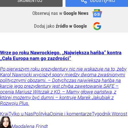
SKOMENTUJ
UDOSTĘPNIJ
Obserwuj nas
w
Google News
Dodaj jako
źródło w Google
Wrze po roku Nawrockiego. „Największa hańba” kontra
„Cała Europa nam go zazdrości”
Po pierwszym roku prezydentury nic nie wskazuje na to, żeby
Karol Nawrocki wyciszył spory między dwoma zwaśnionymi
politycznymi obozami. – Dotychczas największą hańbą na
karcie jego prezydentury jest chyba zawetowanie SAFE –
ocenia Mariusz Witczak z KO. – Mamy głowę państwa, z
której możemy być dumni – kontruje Marek Jakubiak z
Rozwoju Plus.
Kraj
Tylko u Nas
Polityka
Opinie i komentarze
Tygodnik Wprost
Magdalena
Frindt