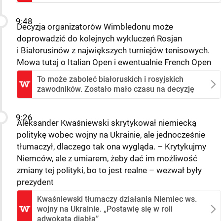
9:48
Decyzja organizatorów Wimbledonu może
doprowadzić do kolejnych wykluczeń Rosjan
i Białorusinów z największych turniejów tenisowych.
Mowa tutaj o Italian Open i ewentualnie French Open
To może zaboleć białoruskich i rosyjskich
zawodników. Zostało mało czasu na decyzję
9:26
Aleksander Kwaśniewski skrytykował niemiecką
politykę wobec wojny na Ukrainie, ale jednocześnie
tłumaczył, dlaczego tak ona wygląda. – Krytykujmy
Niemców, ale z umiarem, żeby dać im możliwość
zmiany tej polityki, bo to jest realne – wezwał były
prezydent
Kwaśniewski tłumaczy działania Niemiec ws.
wojny na Ukrainie. „Postawię się w roli
adwokata diabła”