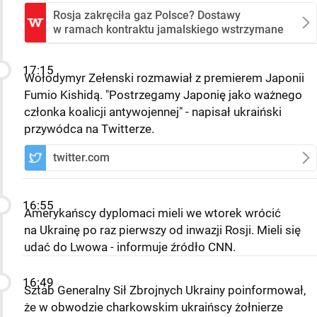
Rosja zakręciła gaz Polsce? Dostawy
w ramach kontraktu jamalskiego wstrzymane
17:15
Wołodymyr Zełenski rozmawiał z premierem Japonii
Fumio Kishidą. "Postrzegamy Japonię jako ważnego
członka koalicji antywojennej" - napisał ukraiński
przywódca na Twitterze.
twitter.com
16:55
Amerykańscy dyplomaci mieli we wtorek wrócić
na Ukrainę po raz pierwszy od inwazji Rosji. Mieli się
udać do Lwowa - informuje źródło CNN.
16:49
Sztab Generalny Sił Zbrojnych Ukrainy poinformował,
że w obwodzie charkowskim ukraińscy żołnierze