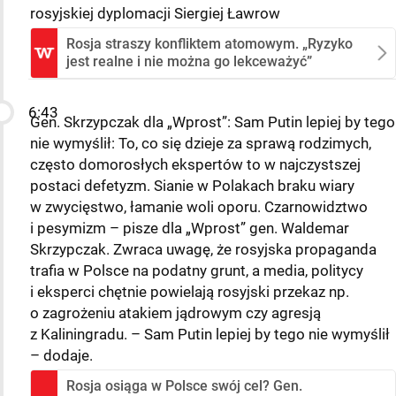
rosyjskiej dyplomacji Siergiej Ławrow
Rosja straszy konfliktem atomowym. „Ryzyko
jest realne i nie można go lekceważyć”
6:43
Gen. Skrzypczak dla „Wprost”: Sam Putin lepiej by tego
nie wymyślił: To, co się dzieje za sprawą rodzimych,
często domorosłych ekspertów to w najczystszej
postaci defetyzm. Sianie w Polakach braku wiary
w zwycięstwo, łamanie woli oporu. Czarnowidztwo
i pesymizm – pisze dla „Wprost” gen. Waldemar
Skrzypczak. Zwraca uwagę, że rosyjska propaganda
trafia w Polsce na podatny grunt, a media, politycy
i eksperci chętnie powielają rosyjski przekaz np.
o zagrożeniu atakiem jądrowym czy agresją
z Kaliningradu. – Sam Putin lepiej by tego nie wymyślił
– dodaje.
Rosja osiąga w Polsce swój cel? Gen.