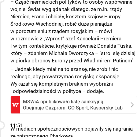
– Część niemieckich polityków to osoby współwinne
wojnie. Świat wygląda tak dlatego, że m.in. rządy
Niemiec, Francji chciały, kosztem krajów Europy
Środkowo-Wschodniej, robić duże pieniądze
w porozumieniu z rządem rosyjskim – mówi
w rozmowie z „Wprost” szef Kancelarii Premiera.
I w tym kontekście, krytykuje również Donalda Tuska,
który – zdaniem Michała Dworczyka – "stroi się dzisiaj
w piórka obrońcy Europy przed Władimirem Putinem".
– Jednak kiedy miał na to szansę, nie zrobił nic
realnego, aby powstrzymać rosyjską ekspansję.
Wykazał się kompletnym brakiem wyobraźni
i odpowiedzialności w polityce – dodaje.
MSWiA opublikowało listę sankcyjną.
Obejmuje Gazprom, GO Sport, Kaspersky Lab
11:51
W mediach społecznościowych pojawiły się nagrania
ze zniszczonego Charkowa