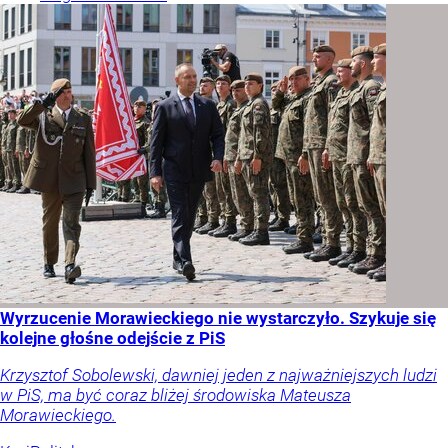
Wyrzucenie Morawieckiego nie wystarczyło. Szykuje się
kolejne głośne odejście z PiS
Krzysztof Sobolewski, dawniej jeden z najważniejszych ludzi
w PiS, ma być coraz bliżej środowiska Mateusza
Morawieckiego.