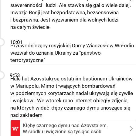
suwerenności i ludzi. Ale stawka się gal o wiele dalej.
Inwazja Rosji jest bezpodstawna, bezsensowna
i bezprawna. Jest wyzwaniem dla wolnych ludzi
na całym świecie
10:01
Przewodniczący rosyjskiej Dumy Wiaczesław Wołodin
wezwał do uznania Ukrainy za "państwo
terrorystyczne"
9:53
Hale hut Azovstalu są ostatnim bastionem Ukraińców
w Mariupolu. Mimo trwających bombardowań
w podziemnych korytarzach nadal ukrywają się cywile
i wojskowi. We wtorek rano internet obiegły zdjęcia,
na których widać kłęby czarnego dymu unoszące się
nad zakładem
Kłęby czarnego dymu nad Azovstalem.
W środku uwięzione są tysiące osób