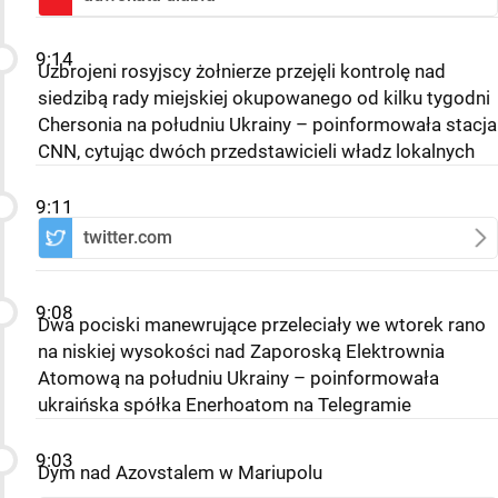
9:14
Uzbrojeni rosyjscy żołnierze przejęli kontrolę nad
siedzibą rady miejskiej okupowanego od kilku tygodni
Chersonia na południu Ukrainy – poinformowała stacja
CNN, cytując dwóch przedstawicieli władz lokalnych
9:11
twitter.com
9:08
Dwa pociski manewrujące przeleciały we wtorek rano
na niskiej wysokości nad Zaporoską Elektrownia
Atomową na południu Ukrainy – poinformowała
ukraińska spółka Enerhoatom na Telegramie
9:03
Dym nad Azovstalem w Mariupolu