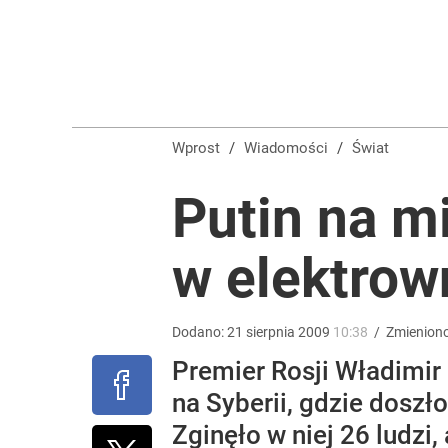
„Nie chodzi o zemstę”. Mocny apel w sprawie ofiar 
dodaj
Wyrzucenie Morawieckiego nie wystarczyło. Szykuje
Wprost
/
Wiadomości
/
Świat
1
Putin na m
Tego sondażu premier nie może zlekceważyć. Pol
w elektrow
8
Dodano:
21
sierpnia
2009
10:38
/
Zmienion
Premier Rosji Władimir
na Syberii, gdzie doszło
Zginęło w niej 26 ludzi,