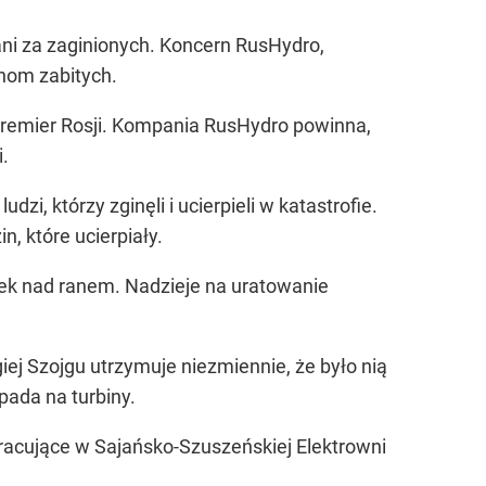
ani za zaginionych. Koncern RusHydro,
inom zabitych.
ł premier Rosji. Kompania RusHydro powinna,
.
, którzy zginęli i ucierpieli w katastrofie.
, które ucierpiały.
łek nad ranem. Nadzieje na uratowanie
ej Szojgu utrzymuje niezmiennie, że było nią
pada na turbiny.
 pracujące w Sajańsko-Szuszeńskiej Elektrowni