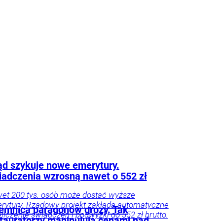
ie
Psychologia
Tylko
godnik
d szykuje nowe emerytury.
adczenia wzrosną nawet o 552 zł
et 200 tys. osób może dostać wyższe
rytury. Rządowy projekt zakłada automatyczne
emnica paragonów grozy. Tak
liczenie świadczeń i podwyżki do 552 zł brutto.
tauratorzy manipulują cenami nad