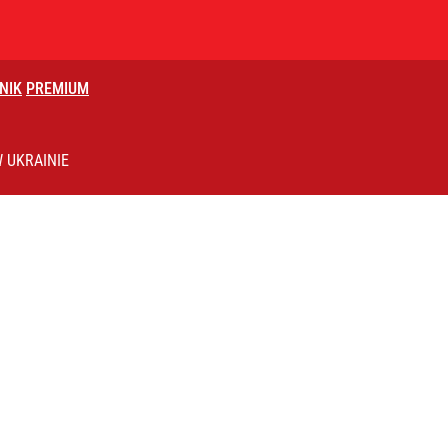
NIK
PREMIUM
ziły tożsamość
 UKRAINIE
 TV Republika pod kreską
 co musi zrobić Nawrocki w sprawie TK