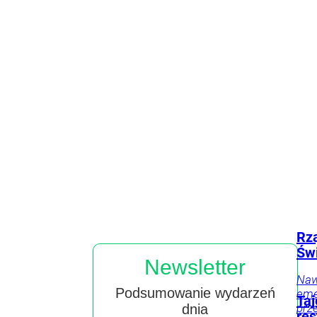
rynki
Gospodarka
Twój
Przepisy
Żywienie
Składniki
portfel
Motoryzacja
Tylko
Kraj
Życ
odżywcze
u Nas
u Nas
Ty
Wprost
Rzą
Świ
Newsletter
Naw
Podsumowanie wydarzeń
eme
Taj
prze
dnia
res