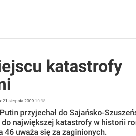
rzezi wołyńskiej
 się kolejne głośne odejście z PiS
iejscu katastrofy
acy o przywróceniu CPN
ni
o:
21
sierpnia
2009
10:38
 Putin przyjechał do Sajańsko-Szuszeń
 do największej katastrofy w historii r
 a 46 uważa się za zaginionych.