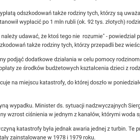
wypłatą odszkodowań także rodziny tych, którzy są uważ
anowił wypłacić po 1 mln rubli (ok. 92 tys. złotych) rodz
nie należy udawać, że ktoś tego nie rozumie" - powiedzia
zkodowań także rodziny tych, którzy przepadli bez wieści
y podjąć dodatkowe działania w celu pomocy rodzinom ludzi
płaty ze środków budżetowych kształcenia dzieci z rodzin
uje na miejscu katastrofy, do której doszło w poniedzia
yną wypadku. Minister ds. sytuacji nadzwyczajnych Siergi
wny wzrost ciśnienia w jednym z kanałów, którymi woda s
yczyną katastrofy była jednak awaria jednej z turbin. Te
tały zainstalowane w 1978 i 1979 roku.