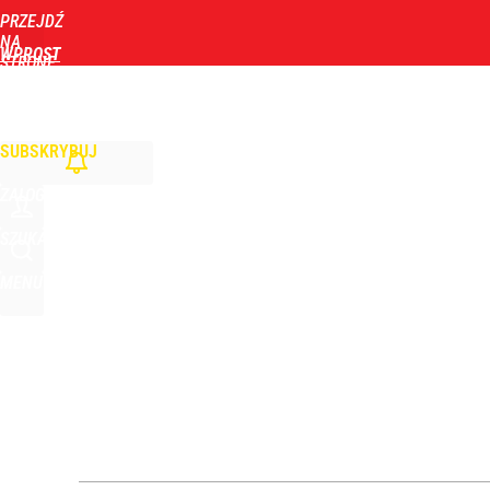
PRZEJDŹ
Udostępnij
2
Skomentuj
NA
WPROST
STRONĘ
GŁÓWNĄ
WIADOMOŚCI
POLITYKA
BIZNES
DOM
ZDROWIE
ROZRYWKA
TYGOD
Zwyrodnialec okaleczył szczenięta. Policja poszu
SUBSKRYBUJ
dodaj
ZALOGUJ
Prawdziwa wartość różnorodności
SZUKAJ
MENU
dodaj
Vistula x LOT: Elegancja w podróży. Premiera wspó
dodaj