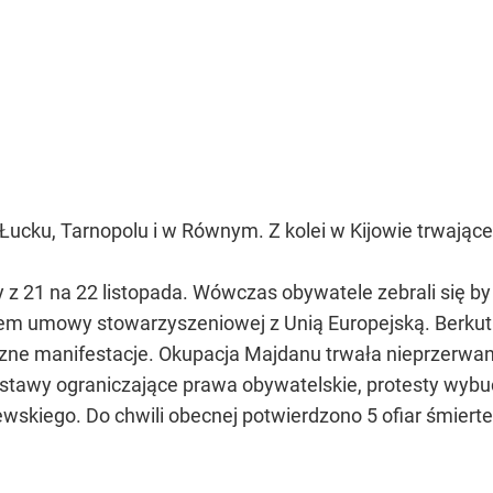
ucku, Tarnopolu i w Równym. Z kolei w Kijowie trwające
y z 21 na 22 listopada. Wówczas obywatele zebrali się b
m umowy stowarzyszeniowej z Unią Europejską. Berkut ki
zne manifestacje. Okupacja Majdanu trwała nieprzerwani
ustawy ograniczające prawa obywatelskie, protesty wybu
zewskiego. Do chwili obecnej potwierdzono 5 ofiar śmiert