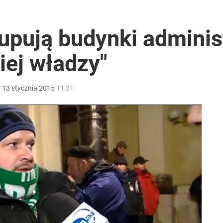
i. Tego potrzebuje dziś cała Europa
upują budynki adminis
iej władzy"
2030 roku?
:
13
stycznia
2015
11:31
ł coś znacznie gorszego