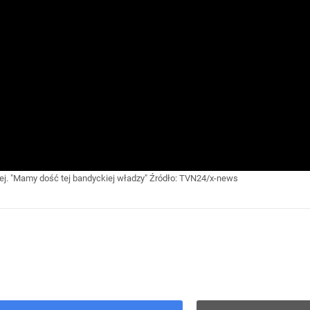
ej. "Mamy dość tej bandyckiej władzy"
Źródło:
TVN24/x-news