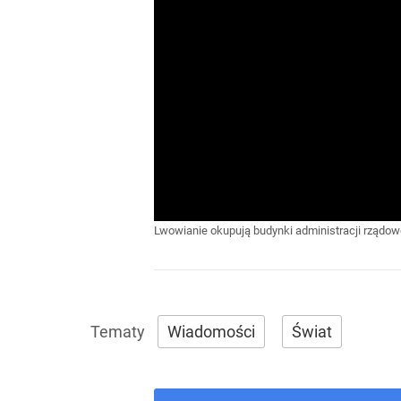
Lwowianie okupują budynki administracji rządow
Wiadomości
Świat