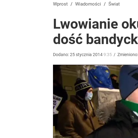
Gen. Pawlikowski: Przywiozłem cenną lekcję z Dani
Wprost
/
Wiadomości
/
Świat
Lwowianie ok
2
dość bandyck
Farmacja: wzrost pod presją. co czeka branżę do 
Dodano:
25
stycznia
2014
9:35
/
Zmieniono
dodaj
Wróbel: Wywiad z Woydyłło o Idze Świątek obnaży
dodaj