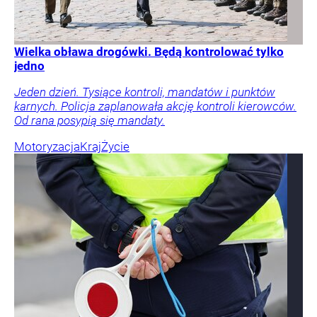
Wielka obława drogówki. Będą kontrolować tylko
jedno
Jeden dzień. Tysiące kontroli, mandatów i punktów
karnych. Policja zaplanowała akcję kontroli kierowców.
Od rana posypią się mandaty.
Motoryzacja
Kraj
Życie