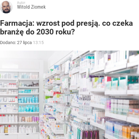
Autor:
Witold Ziomek
Farmacja: wzrost pod presją. co czeka
branżę do 2030 roku?
Dodano:
27
lipca
13:15