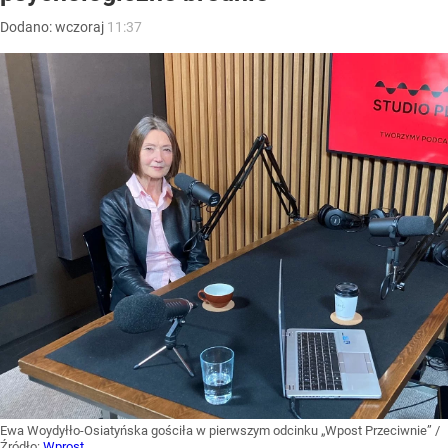
Dodano:
wczoraj
11:37
Ewa Woydyłło-Osiatyńska gościła w pierwszym odcinku „Wpost Przeciwnie”
/
Źródło:
Wprost