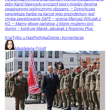
żeby Karol Nawrocki wyciszył spory między dwoma
zwaśnionymi politycznymi obozami. – Dotychczas
największą hańbą na karcie jego prezydentury jest
chyba zawetowanie SAFE – ocenia Mariusz Witczak z
KO. – Mamy głowę państwa, z której możemy być
dumni – kontruje Marek Jakubiak z Rozwoju Plus.
Kraj
Tylko u Nas
Polityka
Opinie i komentarze
Magdalena
Frindt