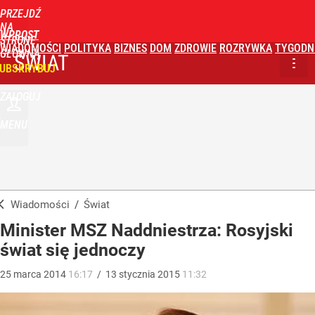
PRZEJDŹ
NA
WPROST
STRONĘ
WIADOMOŚCI
POLITYKA
BIZNES
DOM
ZDROWIE
ROZRYWKA
TYGODN
GŁÓWNĄ
ŚWIAT
UBSKRYBUJ
ZALOGUJ
MENU
Wiadomości
/
Świat
Minister MSZ Naddniestrza: Rosyjski
świat się jednoczy
25
marca
2014
16:17
/
13
stycznia
2015
11:32