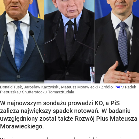
Donald Tusk, Jarosław Kaczyński, Mateusz Morawiecki
/ Źródło:
PAP
/
Radek
Pietruszka / Shutterstock / TomaszKudala
W najnowszym sondażu prowadzi KO, a PiS
zalicza największy spadek notowań. W badaniu
uwzględniony został także Rozwój Plus Mateusza
Morawieckiego.