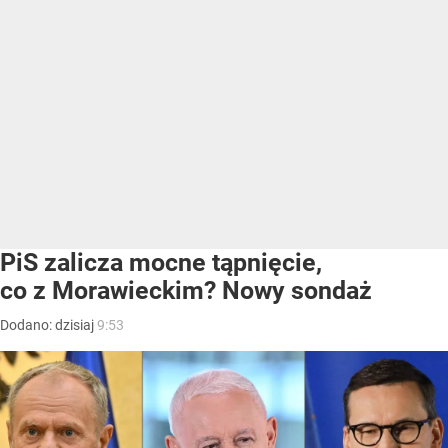
PiS zalicza mocne tąpnięcie,
co z Morawieckim? Nowy sondaż
Dodano:
dzisiaj
9:53