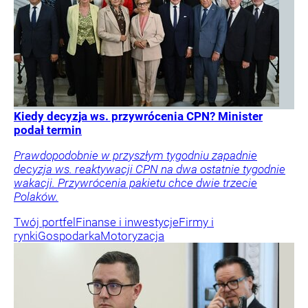
Kiedy decyzja ws. przywrócenia CPN? Minister
podał termin
Prawdopodobnie w przyszłym tygodniu zapadnie
decyzja ws. reaktywacji CPN na dwa ostatnie tygodnie
wakacji. Przywrócenia pakietu chce dwie trzecie
Polaków.
Twój portfel
Finanse i inwestycje
Firmy i
rynki
Gospodarka
Motoryzacja