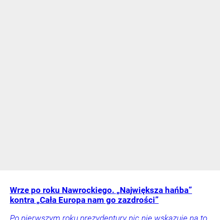
Wrze po roku Nawrockiego. „Największa hańba”
kontra „Cała Europa nam go zazdrości”
Po pierwszym roku prezydentury nic nie wskazuje na to,