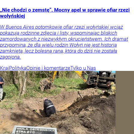
„Nie chodzi o zemstę”. Mocny apel w sprawie ofiar rzezi
wołyńskiej
W Buenos Aires potomkowie ofiar rzezi wołyńskiej wciąż
pokazują rodzinne zdjęcia i listy, wspominając bliskich
zamordowanych z niezwykłym okrucieństwem. Ich dramat
przypomina, że dla wielu rodzin Wołyń nie jest historią
zamkniętą, lecz bolesną raną, która do dziś nie została
zagojona.
Kraj
Polityka
Opinie i komentarze
Tylko u Nas