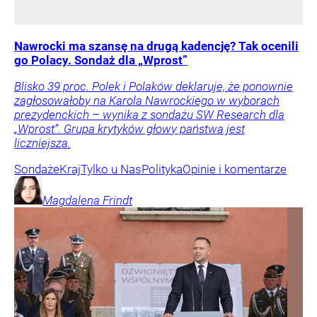
Nawrocki ma szansę na drugą kadencję? Tak ocenili
go Polacy. Sondaż dla „Wprost”
Blisko 39 proc. Polek i Polaków deklaruje, że ponownie
zagłosowałoby na Karola Nawrockiego w wyborach
prezydenckich – wynika z sondażu SW Research dla
„Wprost”. Grupa krytyków głowy państwa jest
liczniejsza.
Sondaże
Kraj
Tylko u Nas
Polityka
Opinie i komentarze
Magdalena
Frindt