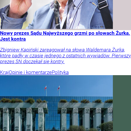
Nowy prezes Sądu Najwyższego grzmi po słowach Żurka.
Jest kontra
Zbigniew Kapiński zareagował na słowa Waldemara Żurka,
które padły w czasie jednego z ostatnich wywiadów. Pierwszy
prezes SN doczekał się kontry.
Kraj
Opinie i komentarze
Polityka