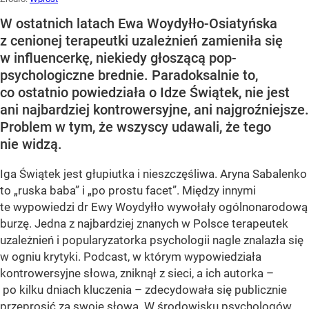
W ostatnich latach Ewa Woydyłło-Osiatyńska
z cenionej terapeutki uzależnień zamieniła się
w influencerkę, niekiedy głoszącą pop-
psychologiczne brednie. Paradoksalnie to,
co ostatnio powiedziała o Idze Świątek, nie jest
ani najbardziej kontrowersyjne, ani najgroźniejsze.
Problem w tym, że wszyscy udawali, że tego
nie widzą.
Iga Świątek jest głupiutka i nieszczęśliwa. Aryna Sabalenko
to „ruska baba” i „po prostu facet”. Między innymi
te wypowiedzi dr Ewy Woydyłło wywołały ogólnonarodową
burzę. Jedna z najbardziej znanych w Polsce terapeutek
uzależnień i popularyzatorka psychologii nagle znalazła się
w ogniu krytyki. Podcast, w którym wypowiedziała
kontrowersyjne słowa, zniknął z sieci, a ich autorka –
po kilku dniach kluczenia – zdecydowała się publicznie
przeprosić za swoje słowa. W środowisku psychologów