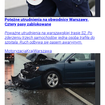
Potężne utrudnienia na obwodnicy Warszawy.
Cztery pasy zablokowane
Poważne utrudnienia na warszawskiej trasie S2. Po
zderzeniu trzech samochodów jedna osoba trafiła do
szpitala. Ruch odbywa się pasem awaryjnym.
Motoryzacja
Kraj
Warszawa