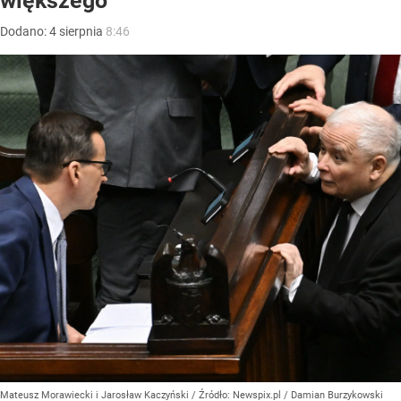
większego
Dodano:
4
sierpnia
8:46
Mateusz Morawiecki i Jarosław Kaczyński
/ Źródło:
Newspix.pl
/
Damian Burzykowski