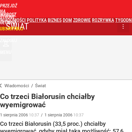
PRZEJDŹ
NA
WPROST
STRONĘ
WIADOMOŚCI
POLITYKA
BIZNES
DOM
ZDROWIE
ROZRYWKA
TYGODN
GŁÓWNĄ
ŚWIAT
UBSKRYBUJ
ZALOGUJ
MENU
Wiadomości
/
Świat
Co trzeci Białorusin chciałby
wyemigrować
1
sierpnia
2006
10:37
/
1
sierpnia
2006
10:37
Co trzeci Białorusin (33,5 proc.) chciałby
wyemigrować, gdyby miał taką możliwość; 57,6