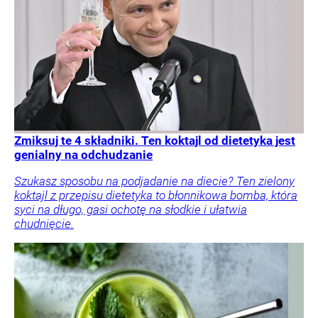
Zmiksuj te 4 składniki. Ten koktajl od dietetyka jest
genialny na odchudzanie
Szukasz sposobu na podjadanie na diecie? Ten zielony
koktajl z przepisu dietetyka to błonnikowa bomba, która
syci na długo, gasi ochotę na słodkie i ułatwia
chudnięcie.