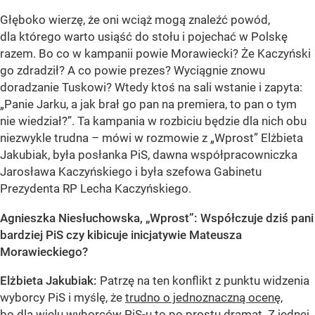
Głęboko wierzę, że oni wciąż mogą znaleźć powód,
dla którego warto usiąść do stołu i pojechać w Polskę
razem. Bo co w kampanii powie Morawiecki? Że Kaczyński
go zdradził? A co powie prezes? Wyciągnie znowu
doradzanie Tuskowi? Wtedy ktoś na sali wstanie i zapyta:
„Panie Jarku, a jak brał go pan na premiera, to pan o tym
nie wiedział?”. Ta kampania w rozbiciu będzie dla nich obu
niezwykle trudna – mówi w rozmowie z „Wprost” Elżbieta
Jakubiak, była posłanka PiS, dawna współpracowniczka
Jarosława Kaczyńskiego i była szefowa Gabinetu
Prezydenta RP Lecha Kaczyńskiego.
Agnieszka Niesłuchowska, „Wprost”: Współczuje dziś pani
bardziej PiS czy kibicuje inicjatywie Mateusza
Morawieckiego?
Elżbieta Jakubiak:
Patrzę na ten konflikt z punktu widzenia
wyborcy PiS i myślę, że
trudno o jednoznaczną ocenę,
bo dla wielu wyborców PiS-u to po prostu dramat.
Z jednej