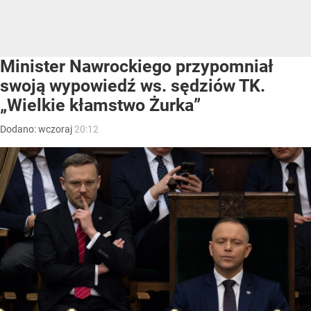
Minister Nawrockiego przypomniał
swoją wypowiedź ws. sędziów TK.
„Wielkie kłamstwo Żurka”
Dodano:
wczoraj
20:12