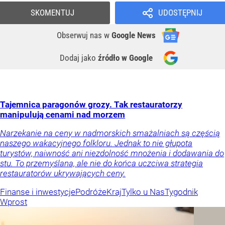
SKOMENTUJ
UDOSTĘPNIJ
Obserwuj nas
w
Google News
Dodaj jako
źródło w Google
Tajemnica paragonów grozy. Tak restauratorzy
manipulują cenami nad morzem
Narzekanie na ceny w nadmorskich smażalniach są częścią
naszego wakacyjnego folkloru. Jednak to nie głupota
turystów, naiwność ani niezdolność mnożenia i dodawania do
stu. To przemyślana, ale nie do końca uczciwa strategia
restauratorów ukrywających ceny.
Finanse i inwestycje
Podróże
Kraj
Tylko u Nas
Tygodnik
Wprost