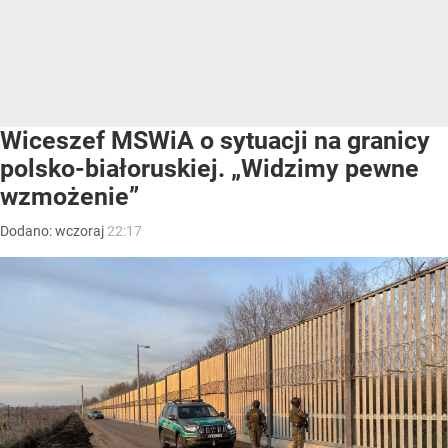
Wiceszef MSWiA o sytuacji na granicy
polsko-białoruskiej. „Widzimy pewne
wzmożenie”
Dodano:
wczoraj
22:17