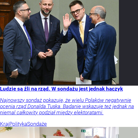
Ludzie są źli na rząd. W sondażu jest jednak haczyk
Najnowszy sondaż pokazuje, że wielu Polaków negatywnie
ocenia rząd Donalda Tuska. Badanie wskazuje też jednak na
niemal całkowity podział między elektoratami.
Kraj
Polityka
Sondaże