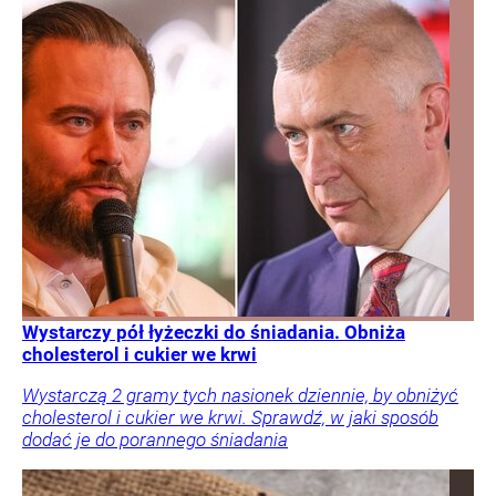
Wystarczy pół łyżeczki do śniadania. Obniża
cholesterol i cukier we krwi
Wystarczą 2 gramy tych nasionek dziennie, by obniżyć
cholesterol i cukier we krwi. Sprawdź, w jaki sposób
dodać je do porannego śniadania