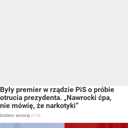
Były premier w rządzie PiS o próbie
otrucia prezydenta. „Nawrocki ćpa,
nie mówię, że narkotyki”
Dodano:
wczoraj
21:26