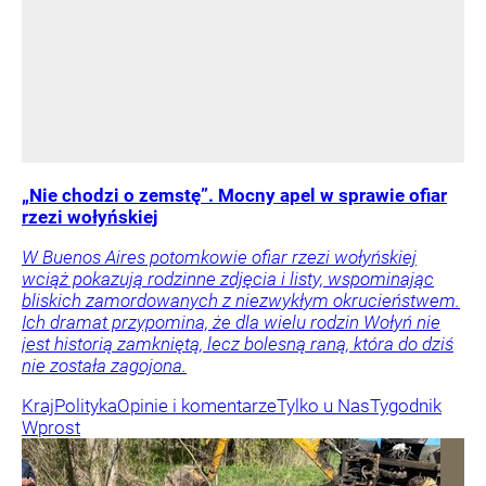
„Nie chodzi o zemstę”. Mocny apel w sprawie ofiar
rzezi wołyńskiej
W Buenos Aires potomkowie ofiar rzezi wołyńskiej
wciąż pokazują rodzinne zdjęcia i listy, wspominając
bliskich zamordowanych z niezwykłym okrucieństwem.
Ich dramat przypomina, że dla wielu rodzin Wołyń nie
jest historią zamkniętą, lecz bolesną raną, która do dziś
nie została zagojona.
Kraj
Polityka
Opinie i komentarze
Tylko u Nas
Tygodnik
Wprost