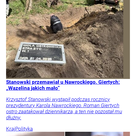
Stanowski przemawiał u Nawrockiego. Giertych:
„Wazelina jakich mało”
Krzysztof Stanowski wystąpił podczas rocznicy
prezydentury Karola Nawrockiego. Roman Giertych
ostro zaatakował dziennikarza, a ten nie pozostał mu
dłużny.
Kraj
Polityka