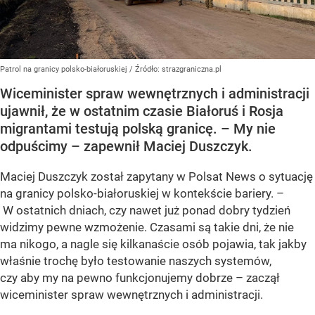
Patrol na granicy polsko-białoruskiej
/ Źródło:
strazgraniczna.pl
Wiceminister spraw wewnętrznych i administracji
ujawnił, że w ostatnim czasie Białoruś i Rosja
migrantami testują polską granicę. – My nie
odpuścimy – zapewnił Maciej Duszczyk.
Maciej Duszczyk został zapytany w Polsat News o sytuację
na granicy polsko-białoruskiej w kontekście bariery. –
W ostatnich dniach, czy nawet już ponad dobry tydzień
widzimy pewne wzmożenie. Czasami są takie dni, że nie
ma nikogo, a nagle się kilkanaście osób pojawia, tak jakby
właśnie trochę było testowanie naszych systemów,
czy aby my na pewno funkcjonujemy dobrze – zaczął
wiceminister spraw wewnętrznych i administracji.