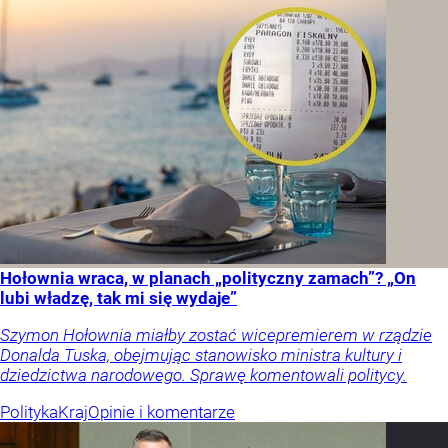
Hołownia wraca, w planach „polityczny zamach”? „On
lubi władzę, tak mi się wydaje”
Szymon Hołownia miałby zostać wicepremierem w rządzie
Donalda Tuska, obejmując stanowisko ministra kultury i
dziedzictwa narodowego. Sprawę komentowali politycy.
Polityka
Kraj
Opinie i komentarze