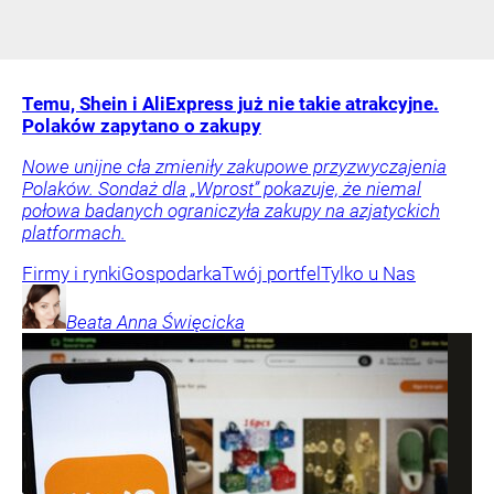
Temu, Shein i AliExpress już nie takie atrakcyjne.
Polaków zapytano o zakupy
Nowe unijne cła zmieniły zakupowe przyzwyczajenia
Polaków. Sondaż dla „Wprost” pokazuje, że niemal
połowa badanych ograniczyła zakupy na azjatyckich
platformach.
Firmy i rynki
Gospodarka
Twój portfel
Tylko u Nas
Beata Anna
Święcicka