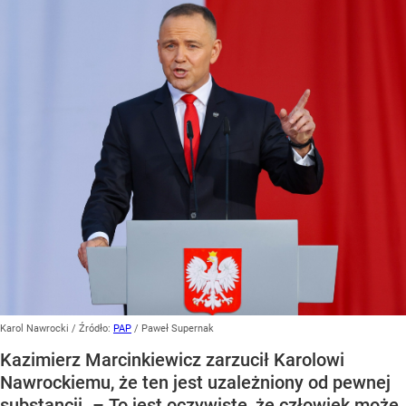
Karol Nawrocki
/ Źródło:
PAP
/
Paweł Supernak
Kazimierz Marcinkiewicz zarzucił Karolowi
Nawrockiemu, że ten jest uzależniony od pewnej
substancji. – To jest oczywiste, że człowiek może