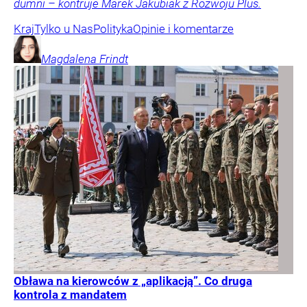
dumni – kontruje Marek Jakubiak z Rozwoju Plus.
Kraj
Tylko u Nas
Polityka
Opinie i komentarze
Magdalena
Frindt
Obława na kierowców z „aplikacją”. Co druga
kontrola z mandatem