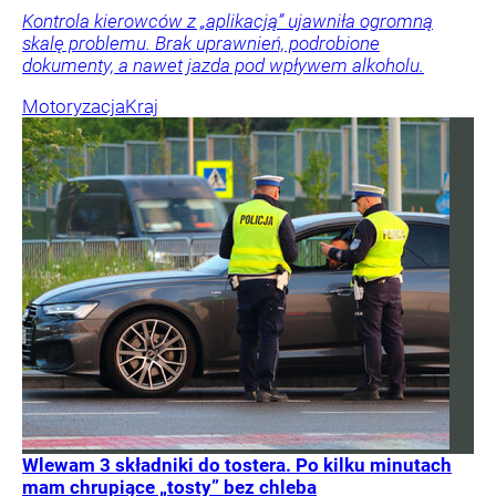
Kontrola kierowców z „aplikacją” ujawniła ogromną
skalę problemu. Brak uprawnień, podrobione
dokumenty, a nawet jazda pod wpływem alkoholu.
Motoryzacja
Kraj
Wlewam 3 składniki do tostera. Po kilku minutach
mam chrupiące „tosty” bez chleba