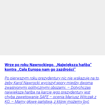
Wrze po roku Nawrockiego. „Największa hańba”
kontra „Cała Europa nam go zazdrości”
Po pierwszym roku prezydentury nic nie wskazuje na to,
żeby Karol Nawrocki wyciszył spory między dwoma
zwaśnionymi politycznymi obozami. – Dotychczas
największą hańbą na karcie jego prezydentury jest
chyba zawetowanie SAFE – ocenia Mariusz Witczak z
KO. – Mamy głowę państwa, z której możemy być