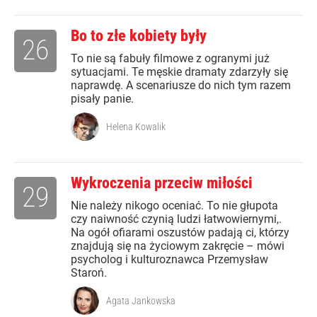
Bo to złe kobiety były
26
To nie są fabuły filmowe z ogranymi już
sytuacjami. Te męskie dramaty zdarzyły się
naprawdę. A scenariusze do nich tym razem
pisały panie.
Helena Kowalik
Wykroczenia przeciw miłości
29
Nie należy nikogo oceniać. To nie głupota
czy naiwność czynią ludzi łatwowiernymi,.
Na ogół ofiarami oszustów padają ci, którzy
znajdują się na życiowym zakręcie – mówi
psycholog i kulturoznawca Przemysław
Staroń.
Agata Jankowska