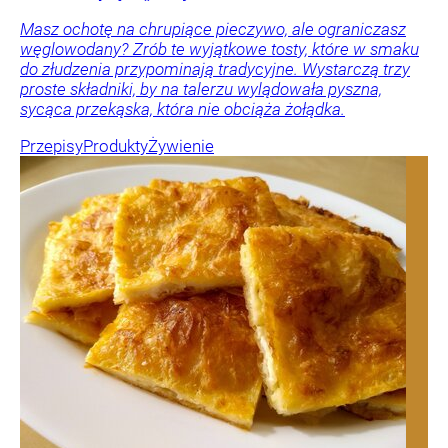
Masz ochotę na chrupiące pieczywo, ale ograniczasz
węglowodany? Zrób te wyjątkowe tosty, które w smaku
do złudzenia przypominają tradycyjne. Wystarczą trzy
proste składniki, by na talerzu wylądowała pyszna,
sycąca przekąska, która nie obciąża żołądka.
Przepisy
Produkty
Żywienie