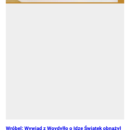
Wróbel: Wywiad z Woydyłło o Idze Świątek obnażył