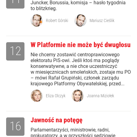
Juncker, Borussia, komisja – hasło tygodnia
to blitzkrieg.
Robert Górski
Mariusz Cieślik
W Platformie nie może być dwugłosu
12
Nie chcemy zostawić centroprawicowego
elektoratu PiS-owi. Jeśli ktoś ma poglądy
konserwatywne, a nie chce uczestniczyć
w miesięcznicach smoleńskich, zostaje mu PO
– mówi Rafał Grupiński, członek zarządu
krajowego Platformy Obywatelskiej, przed...
Eliza Olczyk
Joanna Miziołek
Jawność na potęgę
16
Parlamentarzyści, ministrowie, radni,
prokuratorzy, a w przyszłości sędziowie