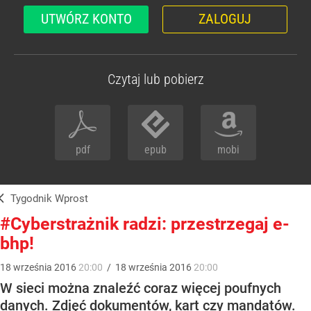
UTWÓRZ KONTO
ZALOGUJ
Czytaj lub pobierz
pdf
epub
mobi
Tygodnik Wprost
#Cyberstrażnik radzi: przestrzegaj e-
bhp!
18
września
2016
20:00
/
18
września
2016
20:00
W sieci można znaleźć coraz więcej poufnych
danych. Zdjęć dokumentów, kart czy mandatów.