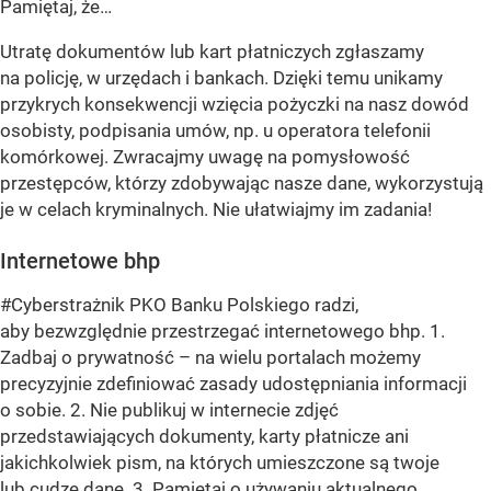
Pamiętaj, że…
Utratę dokumentów lub kart płatniczych zgłaszamy
na policję, w urzędach i bankach. Dzięki temu unikamy
przykrych konsekwencji wzięcia pożyczki na nasz dowód
osobisty, podpisania umów, np. u operatora telefonii
komórkowej. Zwracajmy uwagę na pomysłowość
przestępców, którzy zdobywając nasze dane, wykorzystują
je w celach kryminalnych. Nie ułatwiajmy im zadania!
Internetowe bhp
#Cyberstrażnik PKO Banku Polskiego radzi,
aby bezwzględnie przestrzegać internetowego bhp. 1.
Zadbaj o prywatność – na wielu portalach możemy
precyzyjnie zdefiniować zasady udostępniania informacji
o sobie. 2. Nie publikuj w internecie zdjęć
przedstawiających dokumenty, karty płatnicze ani
jakichkolwiek pism, na których umieszczone są twoje
lub cudze dane. 3. Pamiętaj o używaniu aktualnego