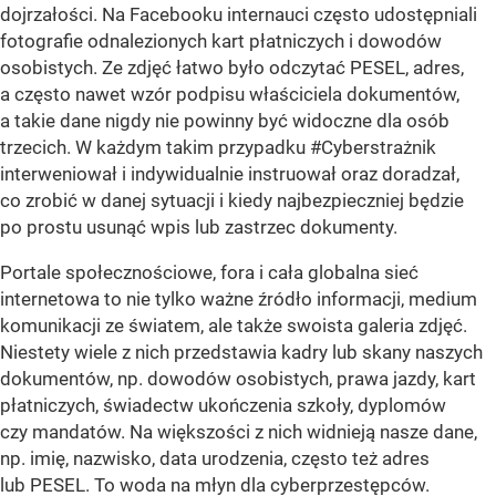
dojrzałości. Na Facebooku internauci często udostępniali
fotografie odnalezionych kart płatniczych i dowodów
osobistych. Ze zdjęć łatwo było odczytać PESEL, adres,
a często nawet wzór podpisu właściciela dokumentów,
a takie dane nigdy nie powinny być widoczne dla osób
trzecich. W każdym takim przypadku #Cyberstrażnik
interweniował i indywidualnie instruował oraz doradzał,
co zrobić w danej sytuacji i kiedy najbezpieczniej będzie
po prostu usunąć wpis lub zastrzec dokumenty.
Portale społecznościowe, fora i cała globalna sieć
internetowa to nie tylko ważne źródło informacji, medium
komunikacji ze światem, ale także swoista galeria zdjęć.
Niestety wiele z nich przedstawia kadry lub skany naszych
dokumentów, np. dowodów osobistych, prawa jazdy, kart
płatniczych, świadectw ukończenia szkoły, dyplomów
czy mandatów. Na większości z nich widnieją nasze dane,
np. imię, nazwisko, data urodzenia, często też adres
lub PESEL. To woda na młyn dla cyberprzestępców.