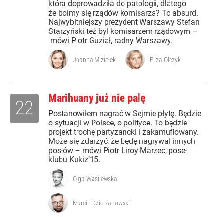
która doprowadziła do patologii, dlatego
że boimy się rządów komisarza? To absurd.
Najwybitniejszy prezydent Warszawy Stefan
Starzyński też był komisarzem rządowym –
mówi Piotr Guział, radny Warszawy.
Joanna Miziołek
Eliza Olczyk
Marihuany już nie palę
22
Postanowiłem nagrać w Sejmie płytę. Będzie
o sytuacji w Polsce, o polityce. To będzie
projekt trochę partyzancki i zakamuflowany.
Może się zdarzyć, że będę nagrywał innych
posłów – mówi Piotr Liroy-Marzec, poseł
klubu Kukiz’15.
Olga Wasilewska
Marcin Dzierżanowski