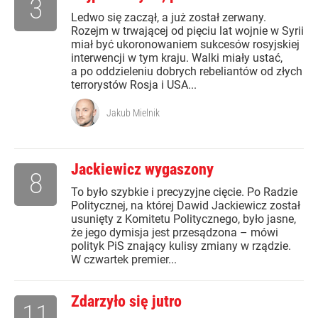
3
Ledwo się zaczął, a już został zerwany.
Rozejm w trwającej od pięciu lat wojnie w Syrii
miał być ukoronowaniem sukcesów rosyjskiej
interwencji w tym kraju. Walki miały ustać,
a po oddzieleniu dobrych rebeliantów od złych
terrorystów Rosja i USA...
Jakub Mielnik
Jackiewicz wygaszony
8
To było szybkie i precyzyjne cięcie. Po Radzie
Politycznej, na której Dawid Jackiewicz został
usunięty z Komitetu Politycznego, było jasne,
że jego dymisja jest przesądzona – mówi
polityk PiS znający kulisy zmiany w rządzie.
W czwartek premier...
Zdarzyło się jutro
11