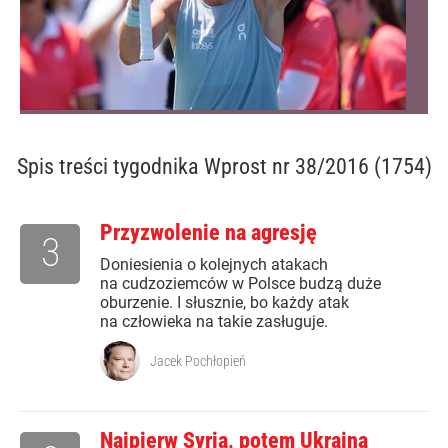
Spis treści
tygodnika Wprost nr 38/2016 (1754)
Przyzwolenie na agresję
3
Doniesienia o kolejnych atakach
na cudzoziemców w Polsce budzą duże
oburzenie. I słusznie, bo każdy atak
na człowieka na takie zasługuje.
Jacek Pochłopień
Najpierw Syria, potem Ukraina