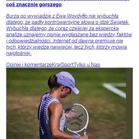
coś znacznie gorszego
Burza po wywiadzie z Ewą Woydyłło nie wybuchła
dlatego, że padły kontrowersyjne słowa o Idze Świątek.
Wybuchła dlatego, że coraz częściej za ekspercką
analizę uznajemy opinie wygłaszane bez wiedzy, faktów
i odpowiedzialności. Internet od dawna premiuje nie
tych, którzy wiedzą najwięcej, lecz tych, którzy mówią
najgłośniej.
Opinie i komentarze
Kraj
Sport
Tylko u Nas