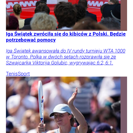
Iga Świątek zwróciła się do kibiców z Polski. Będzie
potrzebować pomocy
Iga Świątek awansowała do IV rundy turnieju WTA 1000
w Toronto. Polka w dwóch setach rozprawiła się ze
Szwajcarką Viktorija Golubic, wygrywając 6:2, 6:1.
Tenis
Sport