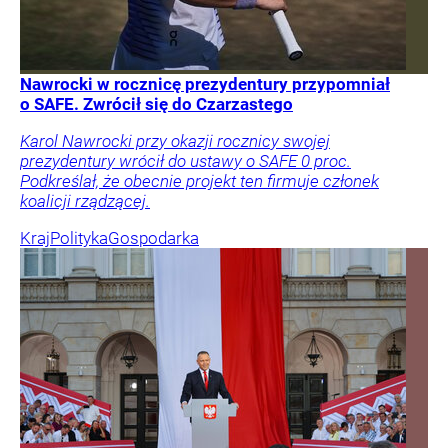
Nawrocki w rocznicę prezydentury przypomniał
o SAFE. Zwrócił się do Czarzastego
Karol Nawrocki przy okazji rocznicy swojej
prezydentury wrócił do ustawy o SAFE 0 proc.
Podkreślał, że obecnie projekt ten firmuje członek
koalicji rządzącej.
Kraj
Polityka
Gospodarka