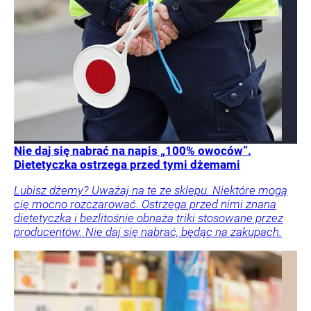
Nie daj się nabrać na napis „100% owoców”.
Dietetyczka ostrzega przed tymi dżemami
Lubisz dżemy? Uważaj na te ze sklepu. Niektóre mogą
cię mocno rozczarować. Ostrzega przed nimi znana
dietetyczka i bezlitośnie obnaża triki stosowane przez
producentów. Nie daj się nabrać, będąc na zakupach.