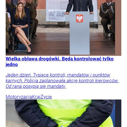
Wielka obława drogówki. Będą kontrolować tylko
jedno
Jeden dzień. Tysiące kontroli, mandatów i punktów
karnych. Policja zaplanowała akcję kontroli kierowców.
Od rana posypią się mandaty.
Motoryzacja
Kraj
Życie