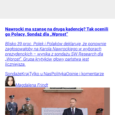
Nawrocki ma szansę na drugą kadencję? Tak ocenili
go Polacy. Sondaż dla „Wprost”
Blisko 39 proc. Polek i Polaków deklaruje, że ponownie
zagłosowałoby na Karola Nawrockiego w wyborach
prezydenckich – wynika z sondażu SW Research dla
„Wprost”. Grupa krytyków głowy państwa jest
liczniejsza.
Sondaże
Kraj
Tylko u Nas
Polityka
Opinie i komentarze
Magdalena
Frindt