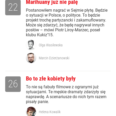
Marihuany już nie palę
22
Postanowiłem nagrać w Sejmie płytę. Będzie
o sytuacji w Polsce, o polityce. To będzie
projekt trochę partyzancki i zakamuflowany.
Może się zdarzyć, że będę nagrywał innych
posłów – mówi Piotr Liroy-Marzec, poseł
klubu Kukiz’15.
Olga Wasilewska
Marcin Dzierżanowski
Bo to złe kobiety były
26
To nie są fabuły filmowe z ogranymi już
sytuacjami. Te męskie dramaty zdarzyły się
naprawdę. A scenariusze do nich tym razem
pisały panie.
Helena Kowalik