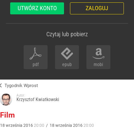
UTWÓRZ KONTO
ZALOGUJ
Czytaj lub pobierz
pdf
epub
mobi
Tygodnik Wprost
Autor:
Krzysztof Kwiatkowski
Film
18
września
2016
20:00
/
18
września
2016
20:00