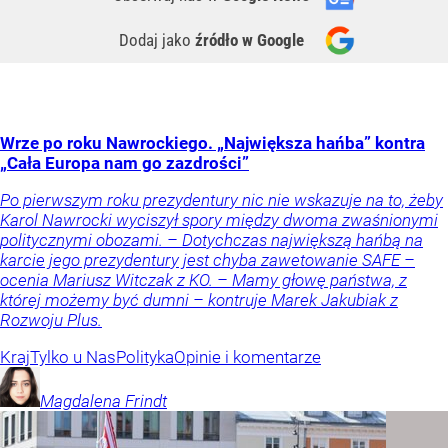
Dodaj jako
źródło w Google
Wrze po roku Nawrockiego. „Największa hańba” kontra
„Cała Europa nam go zazdrości”
Po pierwszym roku prezydentury nic nie wskazuje na to, żeby
Karol Nawrocki wyciszył spory między dwoma zwaśnionymi
politycznymi obozami. – Dotychczas największą hańbą na
karcie jego prezydentury jest chyba zawetowanie SAFE –
ocenia Mariusz Witczak z KO. – Mamy głowę państwa, z
której możemy być dumni – kontruje Marek Jakubiak z
Rozwoju Plus.
Kraj
Tylko u Nas
Polityka
Opinie i komentarze
Magdalena
Frindt