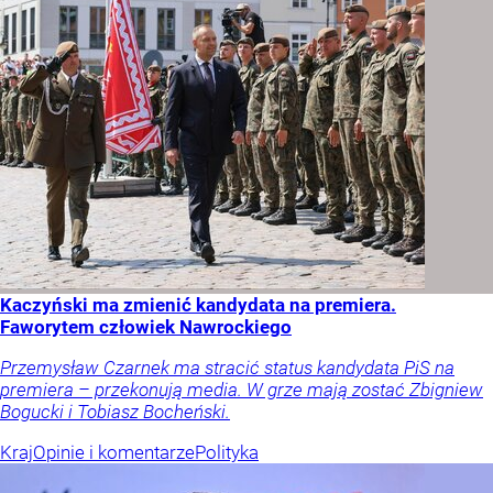
Kaczyński ma zmienić kandydata na premiera.
Faworytem człowiek Nawrockiego
Przemysław Czarnek ma stracić status kandydata PiS na
premiera – przekonują media. W grze mają zostać Zbigniew
Bogucki i Tobiasz Bocheński.
Kraj
Opinie i komentarze
Polityka