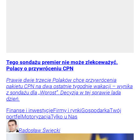
Tego sondażu premier nie może zlekceważyć.
Polacy o przywróceniu CPN
Prawie dwie trzecie Polaków chce przywrócenia
pakietu CPN na dwa ostatnie tygodnie wakacji – wynika
z sondażu dla „Wprost”. Decyzja w tej sprawie lada
dzień.
Finanse i inwestycje
Firmy i rynki
Gospodarka
Twój
portfel
Motoryzacja
Tylko u Nas
Radosław
Święcki