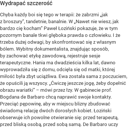
Wydrapać szczerość
Chyba każdy boi się tego w terapii: że zabrzmi „jak
z broszury”, tandetnie, banalnie. W „Nawet nie wiesz, jak
bardzo cię kocham” Paweł Łoziński pokazuje, że w tym
pozornym banale tkwi głęboka prawda o człowieku. I że
trzeba dużej odwagi, by skonfrontować się z własnym
bólem. Wybitny dokumentalista, znajdując sposób,
by zachować etykę zawodową, rejestruje sesje
terapeutyczne. Hania ma dwadzieścia kilka lat, dawno
wyprowadziła się z domu, odcięła się od matki, której
miłość była zbyt uciążliwa. Ewa została sama z poczuciem,
że opuścili ją wszyscy. „Ćwiczę jeszcze jogę, żeby dopełnić
obrazu wariatki” – mówi przez łzy. W gabinecie prof.
Bogdana de Barbaro chcą naprawić swoje kontakty.
Przeciąć pępowinę, aby w miejscu blizny zbudować
świadomą relację dwóch dorosłych kobiet. Łoziński
obserwuje ich powolne otwieranie się: przed terapeutą,
przed bliską osobą, przed sobą samą. De Barbaro uczy