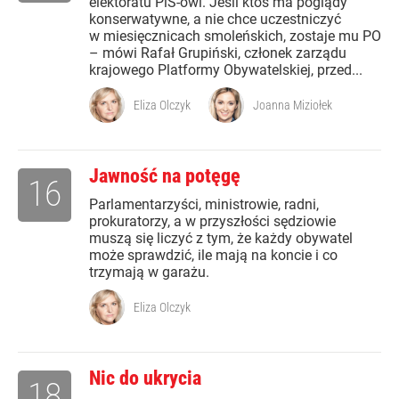
elektoratu PiS-owi. Jeśli ktoś ma poglądy
konserwatywne, a nie chce uczestniczyć
w miesięcznicach smoleńskich, zostaje mu PO
– mówi Rafał Grupiński, członek zarządu
krajowego Platformy Obywatelskiej, przed...
Eliza Olczyk
Joanna Miziołek
Jawność na potęgę
16
Parlamentarzyści, ministrowie, radni,
prokuratorzy, a w przyszłości sędziowie
muszą się liczyć z tym, że każdy obywatel
może sprawdzić, ile mają na koncie i co
trzymają w garażu.
Eliza Olczyk
Nic do ukrycia
18