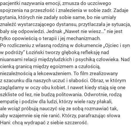
pacjentki nazywania emocji, zmusza do uczciwego
spojrzenia na przeszłość i znalezienia w sobie zadr. Zadaje
pytania, których nie zadały sobie same, bo nie umiały
znaleźć wystarczającego dystansu, przytłaczała je sytuacja,
bały się odpowiedzi. Jednak „Nawet nie wiesz…” nie jest
tylko opowieścią o terapii i jej mechanizmach.
Po rozliczeniu z własną rodziną w dokumencie „Ojciec i syn
w podróży” Łoziński tworzy głęboką refleksję nad
niuansami relacji międzyludzkich i psychiką człowieka. Nad
cienką granicą między egoizmem a czułością,
niezależnością a lekceważeniem. To film zrealizowany
z szacunku dla naszych uczuć i słabości. Obraz, w którym
zaglądamy w oczy obu kobiet. I nawet kiedy stają się one
szkliste od łez, nie budzą politowania. Odwrotnie, rodzą
empatię i podziw dla ludzi, którzy wiele razy płakali,
ale wciąż próbują nauczyć się ze sobą rozmawiać tak,
aby wzajemnie się nie ranić. Którzy, parafrazując słowa
Hani: chcą wydrapać z siebie szczerość.