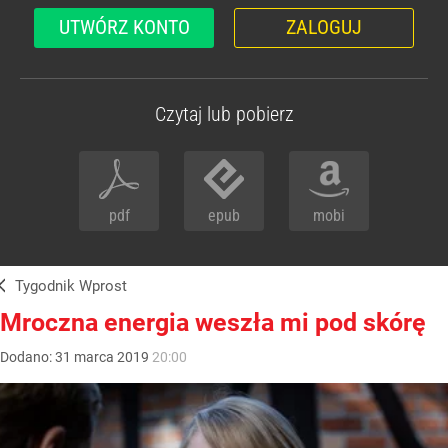
UTWÓRZ KONTO
ZALOGUJ
Czytaj lub pobierz
pdf
epub
mobi
Tygodnik Wprost
Mroczna energia weszła mi pod skórę
Dodano:
31
marca
2019
20:00