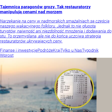
Tajemnica paragonów grozy. Tak restauratorzy
manipulują cenami nad morzem
Narzekanie na ceny w nadmorskich smażalniach są częścią
naszego wakacyjnego folkloru. Jednak to nie głupota
turystów, naiwność ani niezdolność mnożenia i dodawania do
stu. To przemyślana, ale nie do końca uczciwa strategia
restauratorów ukrywających ceny.
Finanse i inwestycje
Podróże
Kraj
Tylko u Nas
Tygodnik
Wprost