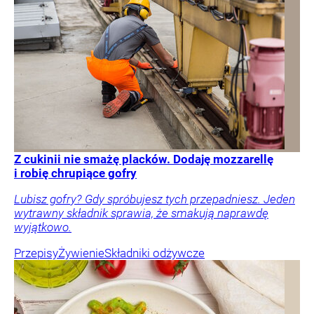
Z cukinii nie smażę placków. Dodaję mozzarellę
i robię chrupiące gofry
Lubisz gofry? Gdy spróbujesz tych przepadniesz. Jeden
wytrawny składnik sprawia, że smakują naprawdę
wyjątkowo.
Przepisy
Żywienie
Składniki odżywcze