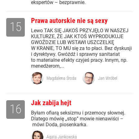
ekspertów – bezprawnie.
Prawa autorskie nie są sexy
15
Lewo TAK SIĘ JAKOŚ PRZYJĘŁO W NASZEJ
KULTURZE, ŻE JAK KTOŚ WYPRODUKUJE
GWOŹDZIE LUB WSTAWI USZCZELKĘ
W KRANIE, TO MU się za to płaci. Bez dyskusji
i dyrektywy. Gwóźdź i sprawny sanitariat
to materialne efekty czyjeś pracy. Innym, np.
menedżerom,...
Magdalena Środa
Jan Wróbel
Jak zabija hejt
16
Byłam ofiarą seksizmu i przemocy słownej.
Dlatego mówię „stop” mowie nienawiści –
mówi Doda, piosenkarka.
Agata Jankowska