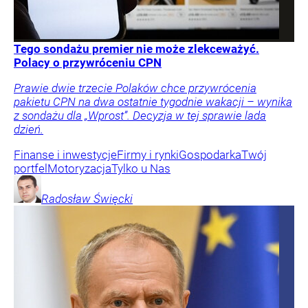
Tego sondażu premier nie może zlekceważyć.
Polacy o przywróceniu CPN
Prawie dwie trzecie Polaków chce przywrócenia
pakietu CPN na dwa ostatnie tygodnie wakacji – wynika
z sondażu dla „Wprost”. Decyzja w tej sprawie lada
dzień.
Finanse i inwestycje
Firmy i rynki
Gospodarka
Twój
portfel
Motoryzacja
Tylko u Nas
Radosław
Święcki