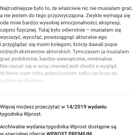
Najtrudniejsze było to, że właściwie nic nie musiałam grać,
a nie jestem do tego przyzwyczajona. Zwykle wymaga się
ode mnie bardzo wysokiej emocjonalności, ekspresji,
często fizycznej. Tutaj było odwrotnie – musiałam się
wyciszyć, wycofać, powściągnąć aktorskie ego
i przyglądać się moim kolegom, którzy dawali popis
różnych ekstremów aktorskich. Tymczasem ja musiałam
grać podskórnie, bardzo wewnętrznie, minimalnie.
Nie rzucać się w oczy, również jeśli chodzi o wygląd.
W filmie mam tylko jeden kostium, tylko raz krzyczę,
a głównie słucham.
Więcej możesz przeczytać w
14/2019 wydaniu
tygodnika Wprost
.
Archiwalne wydania tygodnika Wprost dostępne są
w specjalnej ofercie
WPROST PREMIUM