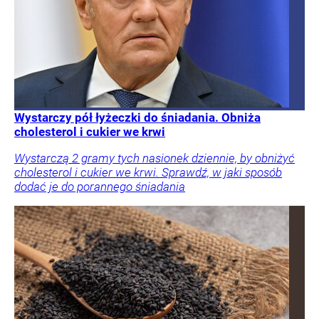
Wystarczy pół łyżeczki do śniadania. Obniża
cholesterol i cukier we krwi
Wystarczą 2 gramy tych nasionek dziennie, by obniżyć
cholesterol i cukier we krwi. Sprawdź, w jaki sposób
dodać je do porannego śniadania