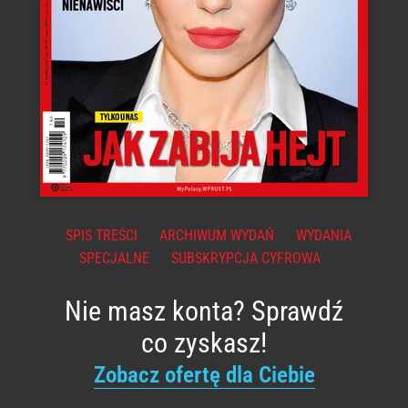
SPIS TREŚCI
ARCHIWUM WYDAŃ
WYDANIA
SPECJALNE
SUBSKRYPCJA CYFROWA
Nie masz konta? Sprawdź
co zyskasz!
Zobacz ofertę dla Ciebie