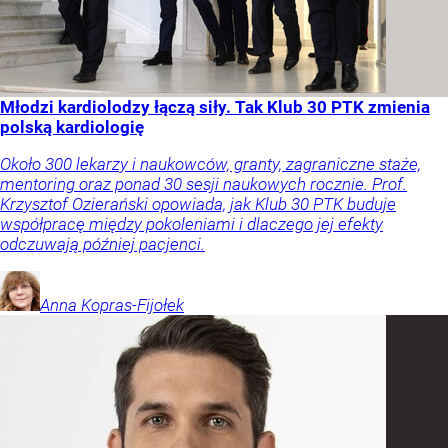
Młodzi kardiolodzy łączą siły. Tak Klub 30 PTK zmienia
polską kardiologię
Około 300 lekarzy i naukowców, granty, zagraniczne staże,
mentoring oraz ponad 30 sesji naukowych rocznie. Prof.
Krzysztof Ozierański opowiada, jak Klub 30 PTK buduje
współpracę między pokoleniami i dlaczego jej efekty
odczuwają później pacjenci.
Anna
Kopras-Fijołek