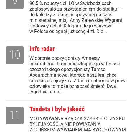
90,5 % nauczycieli LO w Świebodzicach
zagłosowało za przystąpieniem do strajku –
to koledzy z pracy urlopowanej na czas
ministerialnej misji Anny Zalewskiej Wygrani
Hodowcy cebuli Kilogram tego warzywa
w Polsce osiągnął już cenę 4 zł. Dla...
Info radar
10
W obronie opozycjonisty Amnesty
International broni mieszkającego w Polsce
czeczeńskiego opozycjonisty Tumso
Abdurachmanowa, którego nasz kraj chce
odesłać do ojczyzny. Zdaniem obrońców praw
człowieka to może oznaczać śmierć. Dwa
tygodnie temu...
Tandeta i byle jakość
11
MOTYWOWANA RZĄDZĄ SZYBKIEGO ZYSKU
BYLEJAKOŚĆ, A NIE POWIĄZANIA
Z CHIŃSKIM WYWIADEM, MA BYĆ GŁÓWNYM