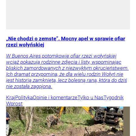
„Nie chodzi o zemstę”. Mocny apel w sprawie ofiar
rzezi wołyńskiej
W Buenos Aires potomkowie ofiar rzezi wołyńskiej
wciąż pokazują rodzinne zdjęcia i listy, wspominając
bliskich zamordowanych z niezwykłym okrucieństwem.
Ich dramat przypomina, że dla wielu rodzin Wołyń nie
jest historią zamkniętą, lecz bolesną raną, która do dziś
nie została zagojona.
Kraj
Polityka
Opinie i komentarze
Tylko u Nas
Tygodnik
Wprost