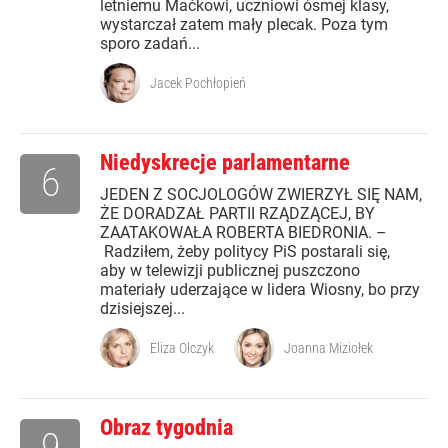
letniemu Maćkowi, uczniowi ósmej klasy,
wystarczał zatem mały plecak. Poza tym
sporo zadań...
Jacek Pochłopień
Niedyskrecje parlamentarne
6
JEDEN Z SOCJOLOGÓW ZWIERZYŁ SIĘ NAM,
ŻE DORADZAŁ PARTII RZĄDZĄCEJ, BY
ZAATAKOWAŁA ROBERTA BIEDRONIA. –
Radziłem, żeby politycy PiS postarali się,
aby w telewizji publicznej puszczono
materiały uderzające w lidera Wiosny, bo przy
dzisiejszej...
Eliza Olczyk
Joanna Miziołek
Obraz tygodnia
9