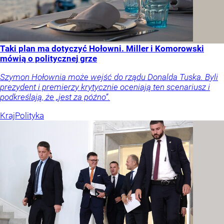
Taki plan ma dotyczyć Hołowni. Miller i Komorowski
mówią o politycznej grze
Szymon Hołownia może wejść do rządu Donalda Tuska. Byli
prezydent i premierzy krytycznie oceniają ten scenariusz i
podkreślają, że „jest za późno”.
Kraj
Polityka