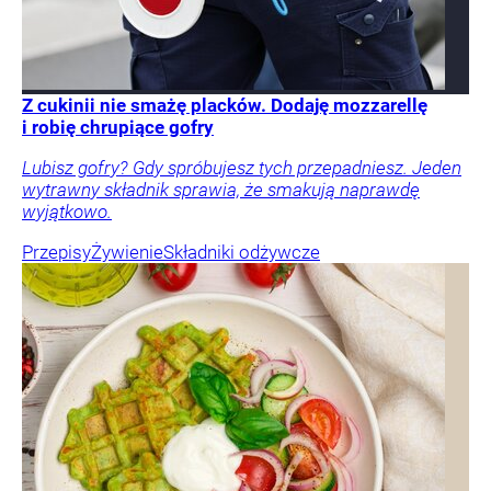
Z cukinii nie smażę placków. Dodaję mozzarellę
i robię chrupiące gofry
Lubisz gofry? Gdy spróbujesz tych przepadniesz. Jeden
wytrawny składnik sprawia, że smakują naprawdę
wyjątkowo.
Przepisy
Żywienie
Składniki odżywcze