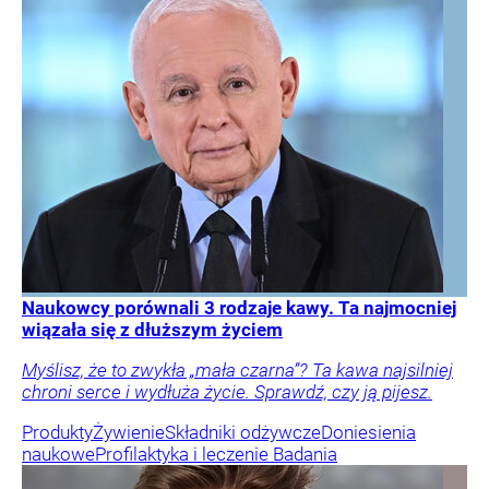
Naukowcy porównali 3 rodzaje kawy. Ta najmocniej
wiązała się z dłuższym życiem
Myślisz, że to zwykła „mała czarna”? Ta kawa najsilniej
chroni serce i wydłuża życie. Sprawdź, czy ją pijesz.
Produkty
Żywienie
Składniki odżywcze
Doniesienia
naukowe
Profilaktyka i leczenie
Badania