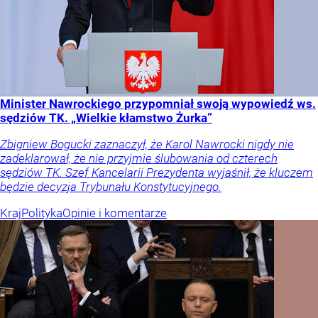
Minister Nawrockiego przypomniał swoją wypowiedź ws.
sędziów TK. „Wielkie kłamstwo Żurka”
Zbigniew Bogucki zaznaczył, że Karol Nawrocki nigdy nie
zadeklarował, że nie przyjmie ślubowania od czterech
sędziów TK. Szef Kancelarii Prezydenta wyjaśnił, że kluczem
będzie decyzja Trybunału Konstytucyjnego.
Kraj
Polityka
Opinie i komentarze