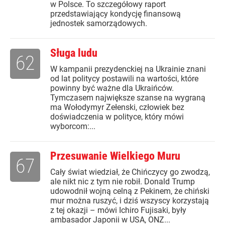
w Polsce. To szczegółowy raport
przedstawiający kondycję finansową
jednostek samorządowych.
Sługa ludu
62
W kampanii prezydenckiej na Ukrainie znani
od lat politycy postawili na wartości, które
powinny być ważne dla Ukraińców.
Tymczasem największe szanse na wygraną
ma Wołodymyr Zełenski, człowiek bez
doświadczenia w polityce, który mówi
wyborcom:...
Przesuwanie Wielkiego Muru
67
Cały świat wiedział, że Chińczycy go zwodzą,
ale nikt nic z tym nie robił. Donald Trump
udowodnił wojną celną z Pekinem, że chiński
mur można ruszyć, i dziś wszyscy korzystają
z tej okazji – mówi Ichiro Fujisaki, były
ambasador Japonii w USA, ONZ...