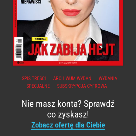
SPIS TREŚCI
ARCHIWUM WYDAŃ
WYDANIA
SPECJALNE
SUBSKRYPCJA CYFROWA
Nie masz konta? Sprawdź
co zyskasz!
Zobacz ofertę dla Ciebie