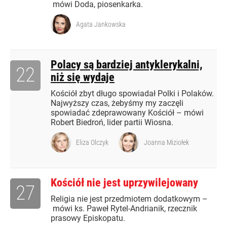
mówi Doda, piosenkarka.
Agata Jankowska
Polacy są bardziej antyklerykalni,
22
niż się wydaje
Kościół zbyt długo spowiadał Polki i Polaków.
Najwyższy czas, żebyśmy my zaczęli
spowiadać zdeprawowany Kościół – mówi
Robert Biedroń, lider partii Wiosna.
Eliza Olczyk
Joanna Miziołek
Kościół nie jest uprzywilejowany
27
Religia nie jest przedmiotem dodatkowym –
mówi ks. Paweł Rytel-Andrianik, rzecznik
prasowy Episkopatu.