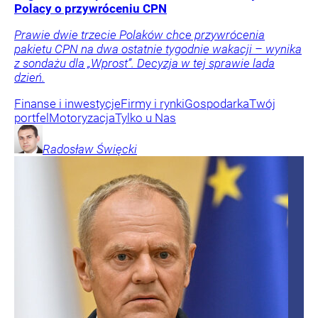
Polacy o przywróceniu CPN
Prawie dwie trzecie Polaków chce przywrócenia
pakietu CPN na dwa ostatnie tygodnie wakacji – wynika
z sondażu dla „Wprost”. Decyzja w tej sprawie lada
dzień.
Finanse i inwestycje
Firmy i rynki
Gospodarka
Twój
portfel
Motoryzacja
Tylko u Nas
Radosław
Święcki