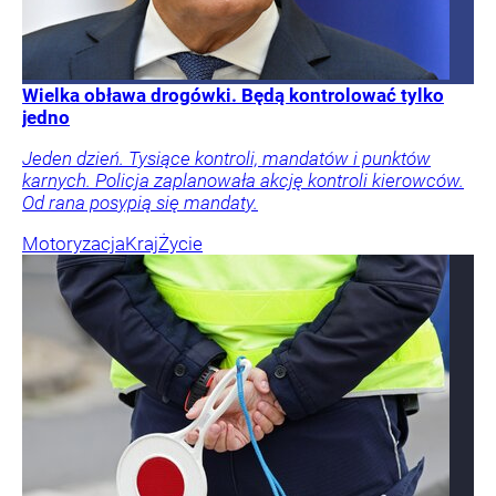
Wielka obława drogówki. Będą kontrolować tylko
jedno
Jeden dzień. Tysiące kontroli, mandatów i punktów
karnych. Policja zaplanowała akcję kontroli kierowców.
Od rana posypią się mandaty.
Motoryzacja
Kraj
Życie