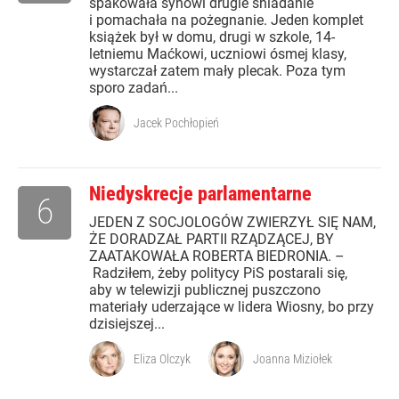
spakowała synowi drugie śniadanie
i pomachała na pożegnanie. Jeden komplet
książek był w domu, drugi w szkole, 14-
letniemu Maćkowi, uczniowi ósmej klasy,
wystarczał zatem mały plecak. Poza tym
sporo zadań...
Jacek Pochłopień
Niedyskrecje parlamentarne
6
JEDEN Z SOCJOLOGÓW ZWIERZYŁ SIĘ NAM,
ŻE DORADZAŁ PARTII RZĄDZĄCEJ, BY
ZAATAKOWAŁA ROBERTA BIEDRONIA. –
Radziłem, żeby politycy PiS postarali się,
aby w telewizji publicznej puszczono
materiały uderzające w lidera Wiosny, bo przy
dzisiejszej...
Eliza Olczyk
Joanna Miziołek