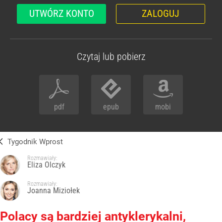
UTWÓRZ KONTO
ZALOGUJ
Czytaj lub pobierz
pdf
epub
mobi
Tygodnik Wprost
Rozmawiały:
Eliza Olczyk
Rozmawiały:
Joanna Miziołek
Polacy są bardziej antyklerykalni,