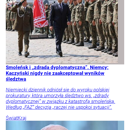
Smoleńsk i „zdrada dyplomatyczna”. Niemcy:
Kaczyński nigdy nie zaakceptował wyników
śledztwa
Niemiecki dziennik odniósł się do wyroku polskiej
prokuratury, która umorzyła śledztwo ws. „zdrady
dyplomatycznej” w związku z katastrofą smoleńską.
Według „FAZ” decyzja „raczej nie uspokoi sytuacji”.
Świat
Kraj