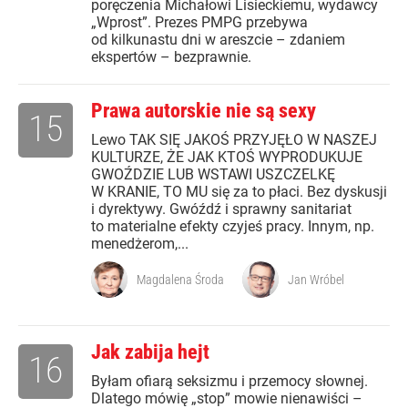
poręczenia Michałowi Lisieckiemu, wydawcy
„Wprost”. Prezes PMPG przebywa
od kilkunastu dni w areszcie – zdaniem
ekspertów – bezprawnie.
Prawa autorskie nie są sexy
15
Lewo TAK SIĘ JAKOŚ PRZYJĘŁO W NASZEJ
KULTURZE, ŻE JAK KTOŚ WYPRODUKUJE
GWOŹDZIE LUB WSTAWI USZCZELKĘ
W KRANIE, TO MU się za to płaci. Bez dyskusji
i dyrektywy. Gwóźdź i sprawny sanitariat
to materialne efekty czyjeś pracy. Innym, np.
menedżerom,...
Magdalena Środa
Jan Wróbel
Jak zabija hejt
16
Byłam ofiarą seksizmu i przemocy słownej.
Dlatego mówię „stop” mowie nienawiści –