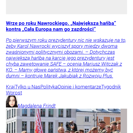
Wrze po roku Nawrockiego. „Największa hańba”
kontra „Cała Europa nam go zazdrości”
Po pierwszym roku prezydentury nic nie wskazuje na to,
żeby Karol Nawrocki wyciszył spory między dwoma
zwaśnionymi politycznymi obozami. – Dotychczas
największą hańbą na karcie jego prezydentury jest
chyba zawetowanie SAFE – ocenia Mariusz Witczak z
KO. – Mamy głowę państwa, z której możemy być
dumni – kontruje Marek Jakubiak z Rozwoju Plus.
Kraj
Tylko u Nas
Polityka
Opinie i komentarze
Tygodnik
Wprost
Magdalena
Frindt