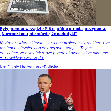
Były premier w rządzie PiS o próbie otrucia prezydenta.
„Nawrocki ćpa, nie mówię, że narkotyki”
Kazimierz Marcinkiewicz zarzucił Karolowi Nawrockiemu, że
ten jest uzależniony od pewnej substancji. – To jest
oczywiste, że człowiek może przedawkować, także nikotynę
– mówił były szef rządu.
Kraj
Opinie i komentarze
Polityka