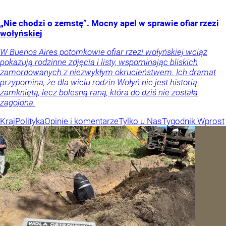
„Nie chodzi o zemstę”. Mocny apel w sprawie ofiar rzezi
wołyńskiej
W Buenos Aires potomkowie ofiar rzezi wołyńskiej wciąż
pokazują rodzinne zdjęcia i listy, wspominając bliskich
zamordowanych z niezwykłym okrucieństwem. Ich dramat
przypomina, że dla wielu rodzin Wołyń nie jest historią
zamkniętą, lecz bolesną raną, która do dziś nie została
zagojona.
Kraj
Polityka
Opinie i komentarze
Tylko u Nas
Tygodnik Wprost