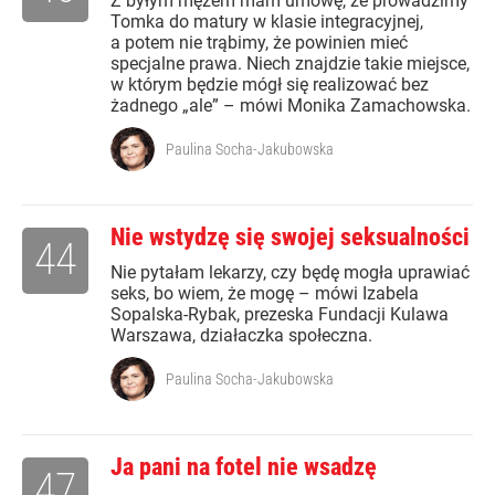
Z byłym mężem mam umowę, że prowadzimy
Tomka do matury w klasie integracyjnej,
a potem nie trąbimy, że powinien mieć
specjalne prawa. Niech znajdzie takie miejsce,
w którym będzie mógł się realizować bez
żadnego „ale” – mówi Monika Zamachowska.
Paulina Socha-Jakubowska
Nie wstydzę się swojej seksualności
44
Nie pytałam lekarzy, czy będę mogła uprawiać
seks, bo wiem, że mogę – mówi Izabela
Sopalska-Rybak, prezeska Fundacji Kulawa
Warszawa, działaczka społeczna.
Paulina Socha-Jakubowska
Ja pani na fotel nie wsadzę
47