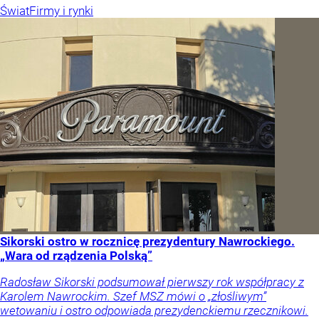
Świat
Firmy i rynki
Sikorski ostro w rocznicę prezydentury Nawrockiego.
„Wara od rządzenia Polską”
Radosław Sikorski podsumował pierwszy rok współpracy z
Karolem Nawrockim. Szef MSZ mówi o „złośliwym”
wetowaniu i ostro odpowiada prezydenckiemu rzecznikowi.