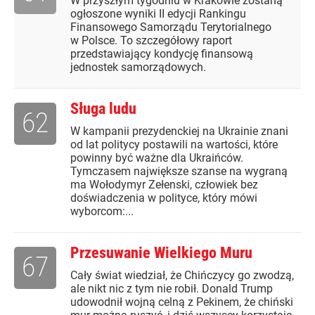
W przyszłym tygodniu w Krakowie zostaną
ogłoszone wyniki II edycji Rankingu
Finansowego Samorządu Terytorialnego
w Polsce. To szczegółowy raport
przedstawiający kondycję finansową
jednostek samorządowych.
Sługa ludu
62
W kampanii prezydenckiej na Ukrainie znani
od lat politycy postawili na wartości, które
powinny być ważne dla Ukraińców.
Tymczasem największe szanse na wygraną
ma Wołodymyr Zełenski, człowiek bez
doświadczenia w polityce, który mówi
wyborcom:...
Przesuwanie Wielkiego Muru
67
Cały świat wiedział, że Chińczycy go zwodzą,
ale nikt nic z tym nie robił. Donald Trump
udowodnił wojną celną z Pekinem, że chiński