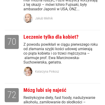
mur można ruszyć, i dziś wszyscy korzystają
z tej okazji – mówi Ichiro Fujisaki, były
ambasador Japonii w USA, ONZ...
Jakub Mielnik
Leczenie tylko dla kobiet?
70
Z powodu powikłań w ciągu pierwszego roku
od złamania szyjki kości udowej umierają
co piąta kobieta i co trzeci mężczyzna –
alarmuje prof. Ewa Marcinowska-
Suchowierska, geriatra.
Katarzyna Pinkosz
Mózg lubi się najeść
72
Restrykcyjne diety, fast foody, nadużywanie
alkoholu, zamiłowanie do słodkości –