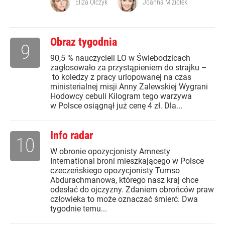
Eliza Olczyk
Joanna Miziołek
Obraz tygodnia
9
90,5 % nauczycieli LO w Świebodzicach
zagłosowało za przystąpieniem do strajku –
to koledzy z pracy urlopowanej na czas
ministerialnej misji Anny Zalewskiej Wygrani
Hodowcy cebuli Kilogram tego warzywa
w Polsce osiągnął już cenę 4 zł. Dla...
Info radar
10
W obronie opozycjonisty Amnesty
International broni mieszkającego w Polsce
czeczeńskiego opozycjonisty Tumso
Abdurachmanowa, którego nasz kraj chce
odesłać do ojczyzny. Zdaniem obrońców praw
człowieka to może oznaczać śmierć. Dwa
tygodnie temu...