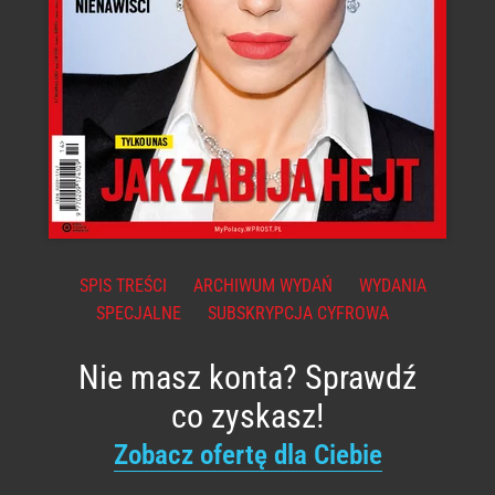
SPIS TREŚCI
ARCHIWUM WYDAŃ
WYDANIA
SPECJALNE
SUBSKRYPCJA CYFROWA
Nie masz konta? Sprawdź
co zyskasz!
Zobacz ofertę dla Ciebie