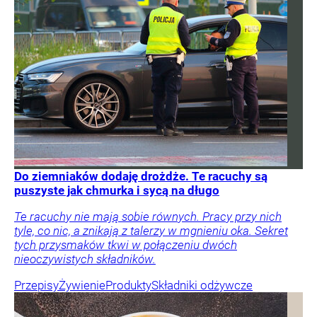
Do ziemniaków dodaję drożdże. Te racuchy są
puszyste jak chmurka i sycą na długo
Te racuchy nie mają sobie równych. Pracy przy nich
tyle, co nic, a znikają z talerzy w mgnieniu oka. Sekret
tych przysmaków tkwi w połączeniu dwóch
nieoczywistych składników.
Przepisy
Żywienie
Produkty
Składniki odżywcze