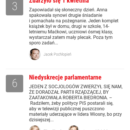
Zdarzyło się 1 kwietnia
3
Zapowiadał się słoneczny dzień. Anna
spakowała synowi drugie śniadanie
i pomachała na pożegnanie. Jeden komplet
książek był w domu, drugi w szkole, 14-
letniemu Maćkowi, uczniowi ósmej klasy,
wystarczał zatem mały plecak. Poza tym
sporo zadań...
Jacek Pochłopień
Niedyskrecje parlamentarne
6
JEDEN Z SOCJOLOGÓW ZWIERZYŁ SIĘ NAM,
ŻE DORADZAŁ PARTII RZĄDZĄCEJ, BY
ZAATAKOWAŁA ROBERTA BIEDRONIA. –
Radziłem, żeby politycy PiS postarali się,
aby w telewizji publicznej puszczono
materiały uderzające w lidera Wiosny, bo przy
dzisiejszej...