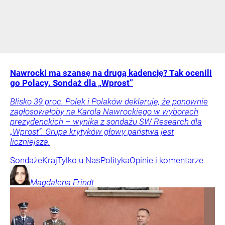
Nawrocki ma szansę na drugą kadencję? Tak ocenili
go Polacy. Sondaż dla „Wprost”
Blisko 39 proc. Polek i Polaków deklaruje, że ponownie
zagłosowałoby na Karola Nawrockiego w wyborach
prezydenckich – wynika z sondażu SW Research dla
„Wprost”. Grupa krytyków głowy państwa jest
liczniejsza.
Sondaże
Kraj
Tylko u Nas
Polityka
Opinie i komentarze
Magdalena
Frindt