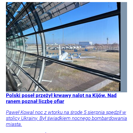
Polski poseł przeżył krwawy nalot na Kijów. Nad
ranem poznał liczbę ofiar
Paweł Kowal noc z wtorku na środę 5 sierpnia spędził w
stolicy Ukrainy. Był świadkiem nocnego bombardowania
miasta.