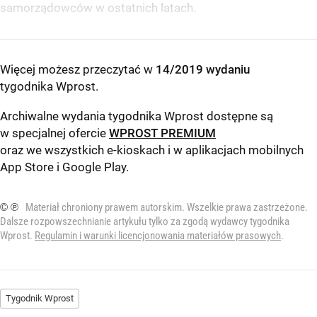
samorządowców w ostatnich latach.
Więcej możesz przeczytać w
14/2019 wydaniu
tygodnika Wprost
.
Archiwalne wydania tygodnika Wprost dostępne są
w specjalnej ofercie
WPROST PREMIUM
oraz we wszystkich e-kioskach i w aplikacjach mobilnych
App Store
i
Google Play
.
© ℗
Materiał chroniony prawem autorskim. Wszelkie prawa zastrzeżone.
Dalsze rozpowszechnianie artykułu tylko za zgodą wydawcy tygodnika
Wprost.
Regulamin i warunki licencjonowania materiałów prasowych
.
Tygodnik Wprost