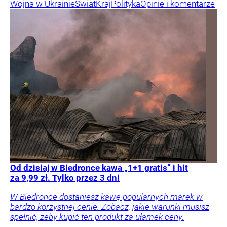
Wojna w Ukrainie
Świat
Kraj
Polityka
Opinie i komentarze
Od dzisiaj w Biedronce kawa „1+1 gratis” i hit
za 9,99 zł. Tylko przez 3 dni
W Biedronce dostaniesz kawę popularnych marek w
bardzo korzystnej cenie. Zobacz, jakie warunki musisz
spełnić, żeby kupić ten produkt za ułamek ceny.