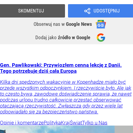
SKOMENTUJ
UDOSTĘPNIJ
Obserwuj nas
w
Google News
Dodaj jako
źródło w Google
Gen. Pawlikowski: Przywiozłem cenną lekcję z Danii.
Tego potrzebuje dziś cała Europa
Kilka dni spędzonych wakacyjnie w Kopenhadze miało być
przede wszystkim odpoczynkiem. I rzeczywiście było. Ale jak
to często bywa, zawodowe doświadczenie sprawia, że nawet
podczas urlopu trudno całkowicie przestać obserwować
otaczającą rzeczywistość. Zwłaszcza gdy przez wiele lat
odpowiadało się za bezpieczeństwo państwa.
Opinie i komentarze
Polityka
Kraj
Świat
Tylko u Nas