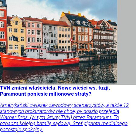
TVN zmieni właściciela. Nowe wieści ws. fuzji,
Paramount poniesie milionowe straty?
Amerykański związek zawodowy scenarzystów, a także 12
stanowych prokuratorów nie chce, by doszło przejęcia
Warner Bros. (w tym Grupy TVN) przez Paramount. To
oznacza kolejną batalię sądową. Szef giganta medialnego
pozostaje spokojny.