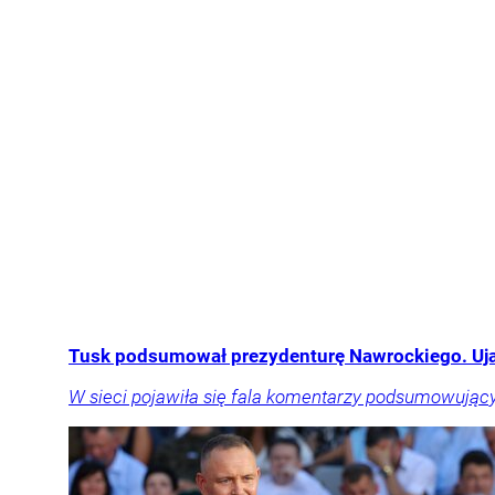
Tusk podsumował prezydenturę Nawrockiego. Ujaw
W sieci pojawiła się fala komentarzy podsumowujący