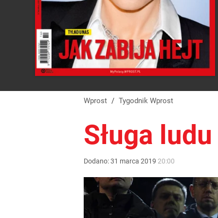
Wprost
/
Tygodnik Wprost
Sługa ludu
Dodano:
31
marca
2019
20:00