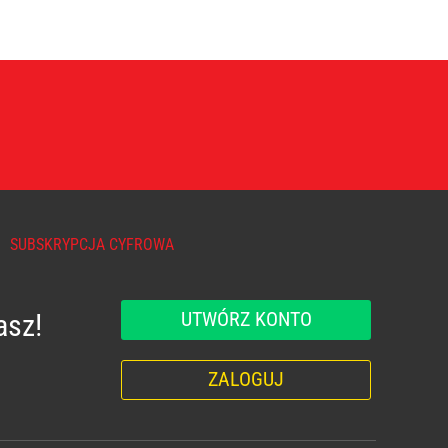
SUBSKRYPCJA CYFROWA
UTWÓRZ KONTO
asz!
ZALOGUJ