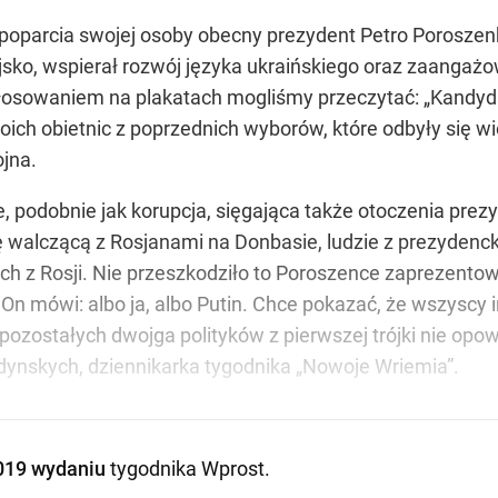
 poparcia swojej osoby obecny prezydent Petro Poroszenk
ko, wspierał rozwój języka ukraińskiego oraz zaangażo
osowaniem na plakatach mogliśmy przeczytać: „Kandydat
woich obietnic z poprzednich wyborów, które odbyły się wi
ojna.
, podobnie jak korupcja, sięgająca także otoczenia prez
ię walczącą z Rosjanami na Donbasie, ludzie z prezydenck
h z Rosji. Nie przeszkodziło to Poroszence zaprezentow
n mówi: albo ja, albo Putin. Chce pokazać, że wszyscy in
 pozostałych dwojga polityków z pierwszej trójki nie opow
dynskych, dziennikarka tygodnika „Nowoje Wriemia”.
019 wydaniu
tygodnika Wprost
.