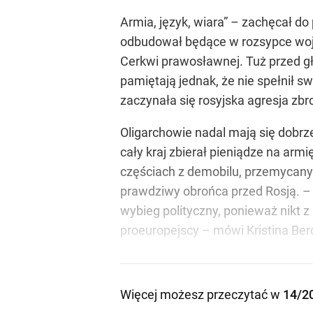
Armia, język, wiara” – zachęcał do
odbudował będące w rozsypce wojs
Cerkwi prawosławnej. Tuż przed gł
pamiętają jednak, że nie spełnił s
zaczynała się rosyjska agresja zbr
Oligarchowie nadal mają się dobrze
cały kraj zbierał pieniądze na arm
częściach z demobilu, przemycanyc
prawdziwy obrońca przed Rosją. – O
wybieg polityczny, ponieważ nikt z
proeuropejscy – mówi Kristina Ber
Więcej możesz przeczytać w
14/2