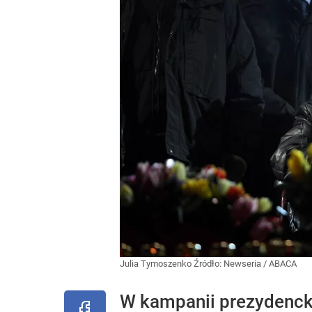
Julia Tymoszenko
Źródło:
Newseria
/
ABACA
W kampanii prezydenckie