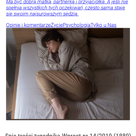
Ma być dobrą matką, partnerką i przyjaciółką. A jeśli nie
spełnia wszystkich tych oczekiwań, często sama staje
się swoim najsurowszym sędzią.
Opinie i komentarze
Życie
Psychologia
Tylko u Nas