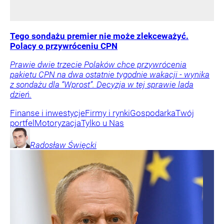
Tego sondażu premier nie może zlekceważyć.
Polacy o przywróceniu CPN
Prawie dwie trzecie Polaków chce przywrócenia
pakietu CPN na dwa ostatnie tygodnie wakacji - wynika
z sondażu dla “Wprost”. Decyzja w tej sprawie lada
dzień.
Finanse i inwestycje
Firmy i rynki
Gospodarka
Twój
portfel
Motoryzacja
Tylko u Nas
Radosław
Święcki