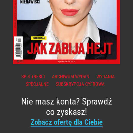
SPIS TREŚCI
ARCHIWUM WYDAŃ
WYDANIA
SPECJALNE
SUBSKRYPCJA CYFROWA
Nie masz konta? Sprawdź
co zyskasz!
Zobacz ofertę dla Ciebie