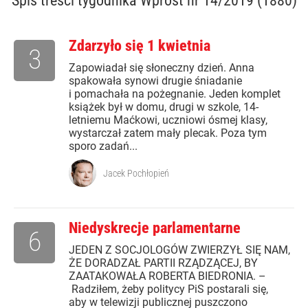
Spis treści
tygodnika Wprost nr 14/2019 (1880)
Zdarzyło się 1 kwietnia
3
Zapowiadał się słoneczny dzień. Anna
spakowała synowi drugie śniadanie
i pomachała na pożegnanie. Jeden komplet
książek był w domu, drugi w szkole, 14-
letniemu Maćkowi, uczniowi ósmej klasy,
wystarczał zatem mały plecak. Poza tym
sporo zadań...
Jacek Pochłopień
Niedyskrecje parlamentarne
6
JEDEN Z SOCJOLOGÓW ZWIERZYŁ SIĘ NAM,
ŻE DORADZAŁ PARTII RZĄDZĄCEJ, BY
ZAATAKOWAŁA ROBERTA BIEDRONIA. –
Radziłem, żeby politycy PiS postarali się,
aby w telewizji publicznej puszczono