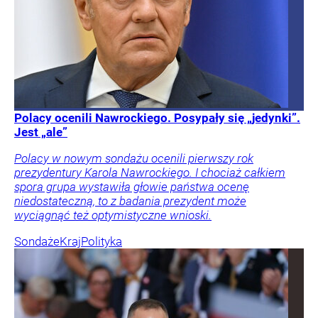
Polacy ocenili Nawrockiego. Posypały się „jedynki”.
Jest „ale”
Polacy w nowym sondażu ocenili pierwszy rok
prezydentury Karola Nawrockiego. I chociaż całkiem
spora grupa wystawiła głowie państwa ocenę
niedostateczną, to z badania prezydent może
wyciągnąć też optymistyczne wnioski.
Sondaże
Kraj
Polityka