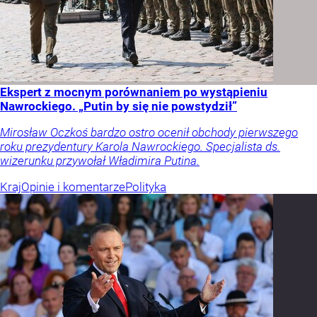
Ekspert z mocnym porównaniem po wystąpieniu
Nawrockiego. „Putin by się nie powstydził”
Mirosław Oczkoś bardzo ostro ocenił obchody pierwszego
roku prezydentury Karola Nawrockiego. Specjalista ds.
wizerunku przywołał Władimira Putina.
Kraj
Opinie i komentarze
Polityka