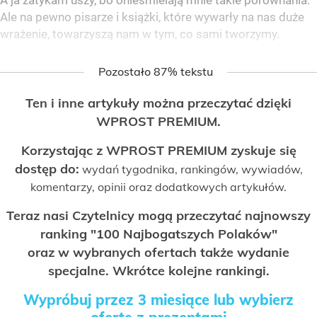
A ja zatykam uszy, bo onieśmielają mnie takie porównania.
Ale na pewno pisarze i książki, które wywarły na nas duże
wrażenie, towarzyszą nam w tym, co sami tworzymy.
Pozostało 87% tekstu
Ten i inne artykuły można przeczytać dzięki
WPROST PREMIUM.
Korzystając z WPROST PREMIUM zyskuje się
dostęp do:
wydań tygodnika, rankingów, wywiadów,
komentarzy, opinii oraz dodatkowych artykułów.
Teraz nasi Czytelnicy mogą przeczytać najnowszy
ranking "100 Najbogatszych Polaków"
oraz w wybranych ofertach także wydanie
specjalne. Wkrótce kolejne rankingi.
Wypróbuj przez 3 miesiące lub wybierz