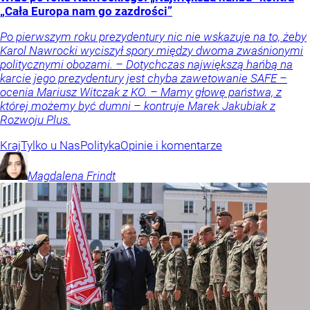
„Cała Europa nam go zazdrości”
Po pierwszym roku prezydentury nic nie wskazuje na to, żeby
Karol Nawrocki wyciszył spory między dwoma zwaśnionymi
politycznymi obozami. – Dotychczas największą hańbą na
karcie jego prezydentury jest chyba zawetowanie SAFE –
ocenia Mariusz Witczak z KO. – Mamy głowę państwa, z
której możemy być dumni – kontruje Marek Jakubiak z
Rozwoju Plus.
Kraj
Tylko u Nas
Polityka
Opinie i komentarze
Magdalena
Frindt