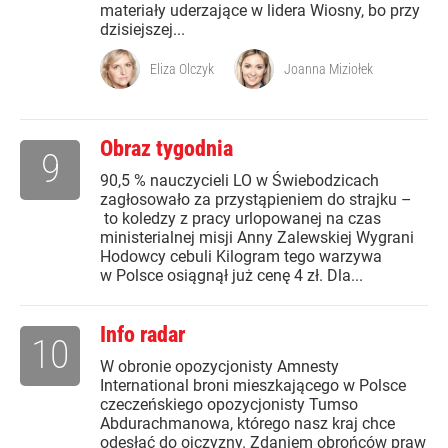
materiały uderzające w lidera Wiosny, bo przy
dzisiejszej...
Eliza Olczyk
Joanna Miziołek
Obraz tygodnia
9
90,5 % nauczycieli LO w Świebodzicach
zagłosowało za przystąpieniem do strajku –
to koledzy z pracy urlopowanej na czas
ministerialnej misji Anny Zalewskiej Wygrani
Hodowcy cebuli Kilogram tego warzywa
w Polsce osiągnął już cenę 4 zł. Dla...
Info radar
10
W obronie opozycjonisty Amnesty
International broni mieszkającego w Polsce
czeczeńskiego opozycjonisty Tumso
Abdurachmanowa, którego nasz kraj chce
odesłać do ojczyzny. Zdaniem obrońców praw