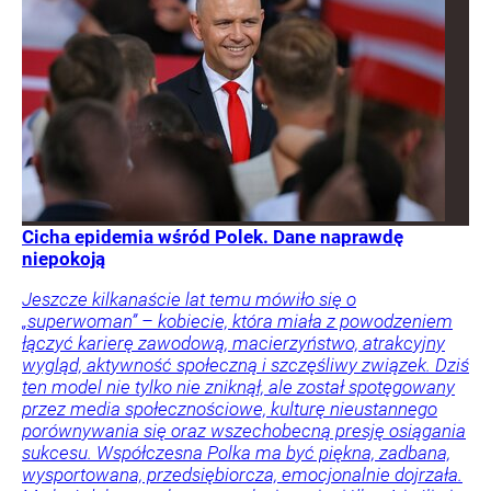
Cicha epidemia wśród Polek. Dane naprawdę
niepokoją
Jeszcze kilkanaście lat temu mówiło się o
„superwoman” – kobiecie, która miała z powodzeniem
łączyć karierę zawodową, macierzyństwo, atrakcyjny
wygląd, aktywność społeczną i szczęśliwy związek. Dziś
ten model nie tylko nie zniknął, ale został spotęgowany
przez media społecznościowe, kulturę nieustannego
porównywania się oraz wszechobecną presję osiągania
sukcesu. Współczesna Polka ma być piękna, zadbana,
wysportowana, przedsiębiorcza, emocjonalnie dojrzała.