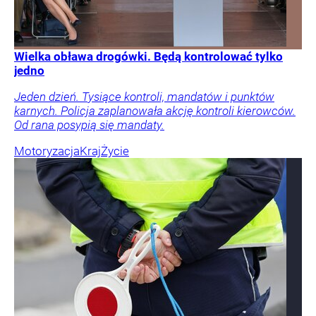
Wielka obława drogówki. Będą kontrolować tylko
jedno
Jeden dzień. Tysiące kontroli, mandatów i punktów
karnych. Policja zaplanowała akcję kontroli kierowców.
Od rana posypią się mandaty.
Motoryzacja
Kraj
Życie