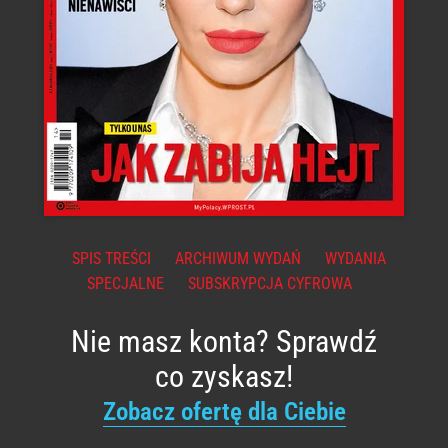
SPIS TREŚCI
ARCHIWUM WYDAŃ
WYDANIA
SPECJALNE
SUBSKRYPCJA CYFROWA
Nie masz konta? Sprawdź
co zyskasz!
Zobacz ofertę dla Ciebie