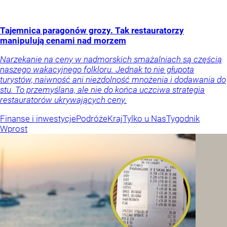
Tajemnica paragonów grozy. Tak restauratorzy
manipulują cenami nad morzem
Narzekanie na ceny w nadmorskich smażalniach są częścią
naszego wakacyjnego folkloru. Jednak to nie głupota
turystów, naiwność ani niezdolność mnożenia i dodawania do
stu. To przemyślana, ale nie do końca uczciwa strategia
restauratorów ukrywających ceny.
Finanse i inwestycje
Podróże
Kraj
Tylko u Nas
Tygodnik
Wprost