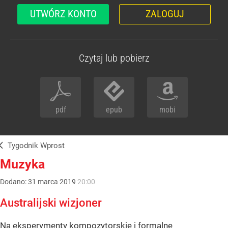
UTWÓRZ KONTO
ZALOGUJ
Czytaj lub pobierz
pdf
epub
mobi
Tygodnik Wprost
Muzyka
Dodano:
31
marca
2019
20:00
Australijski wizjoner
Na eksperymenty kompozytorskie i formalne