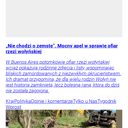
„Nie chodzi o zemstę”. Mocny apel w sprawie ofiar
rzezi wołyńskiej
W Buenos Aires potomkowie ofiar rzezi wołyńskiej
wciąż pokazują rodzinne zdjęcia i listy, wspominając
bliskich zamordowanych z niezwykłym okrucieństwem.
Ich dramat przypomina, że dla wielu rodzin Wołyń nie
jest historią zamkniętą, lecz bolesną raną, która do dziś
nie została zagojona.
Kraj
Polityka
Opinie i komentarze
Tylko u Nas
Tygodnik
Wprost