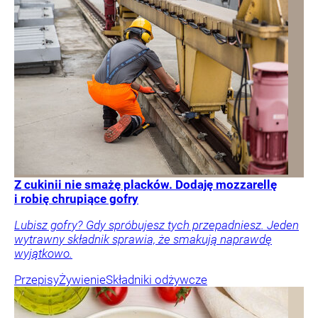
Z cukinii nie smażę placków. Dodaję mozzarellę
i robię chrupiące gofry
Lubisz gofry? Gdy spróbujesz tych przepadniesz. Jeden
wytrawny składnik sprawia, że smakują naprawdę
wyjątkowo.
Przepisy
Żywienie
Składniki odżywcze