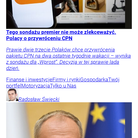
Tego sondażu premier nie może zlekceważyć.
Polacy o przywróceniu CPN
Prawie dwie trzecie Polaków chce przywrócenia
pakietu CPN na dwa ostatnie tygodnie wakacji – wynika
z sondażu dla „Wprost”. Decyzja w tej sprawie lada
dzień.
Finanse i inwestycje
Firmy i rynki
Gospodarka
Twój
portfel
Motoryzacja
Tylko u Nas
Radosław
Święcki