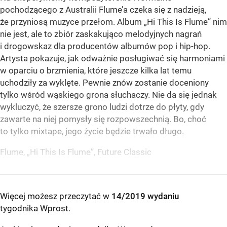
pochodzącego z Australii Flume’a czeka się z nadzieją,
że przyniosą muzyce przełom. Album „Hi This Is Flume” nim
nie jest, ale to zbiór zaskakująco melodyjnych nagrań
i drogowskaz dla producentów albumów pop i hip-hop.
Artysta pokazuje, jak odważnie posługiwać się harmoniami
w oparciu o brzmienia, które jeszcze kilka lat temu
uchodziły za wyklęte. Pewnie znów zostanie doceniony
tylko wśród wąskiego grona słuchaczy. Nie da się jednak
wykluczyć, że szersze grono ludzi dotrze do płyty, gdy
zawarte na niej pomysły się rozpowszechnią. Bo, choć
to tylko mixtape, jego życie będzie trwało długo.
Flume, „Hi This Is Flume”, Future Classic
Więcej możesz przeczytać w
14/2019 wydaniu
tygodnika Wprost
.