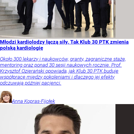
Młodzi kardiolodzy łączą siły. Tak Klub 30 PTK zmienia
polską kardiologię
Około 300 lekarzy i naukowców, granty, zagraniczne staże,
mentoring oraz ponad 30 sesji naukowych rocznie. Prof.
Krzysztof Ozierański opowiada, jak Klub 30 PTK buduje
współpracę między pokoleniami i dlaczego jej efekty
odczuwają później pacjenci.
Anna
Kopras-Fijołek