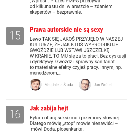
„Wprost”. Prezes PMPG przebywa
od kilkunastu dni w areszcie – zdaniem
ekspertów – bezprawnie.
Prawa autorskie nie są sexy
15
Lewo TAK SIĘ JAKOŚ PRZYJĘŁO W NASZEJ
KULTURZE, ŻE JAK KTOŚ WYPRODUKUJE
GWOŹDZIE LUB WSTAWI USZCZELKĘ
W KRANIE, TO MU się za to płaci. Bez dyskusji
i dyrektywy. Gwóźdź i sprawny sanitariat
to materialne efekty czyjeś pracy. Innym, np.
menedżerom,...
Magdalena Środa
Jan Wróbel
Jak zabija hejt
16
Byłam ofiarą seksizmu i przemocy słownej.
Dlatego mówię „stop” mowie nienawiści –
mówi Doda, piosenkarka.