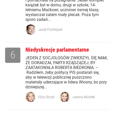
i pomachała na pożegnanie. Jeden komplet
książek był w domu, drugi w szkole, 14-
letniemu Maćkowi, uczniowi ósmej klasy,
wystarczał zatem mały plecak. Poza tym
sporo zadań...
Jacek Pochłopień
Niedyskrecje parlamentarne
6
JEDEN Z SOCJOLOGÓW ZWIERZYŁ SIĘ NAM,
ŻE DORADZAŁ PARTII RZĄDZĄCEJ, BY
ZAATAKOWAŁA ROBERTA BIEDRONIA. –
Radziłem, żeby politycy PiS postarali się,
aby w telewizji publicznej puszczono
materiały uderzające w lidera Wiosny, bo przy
dzisiejszej...
Eliza Olczyk
Joanna Miziołek