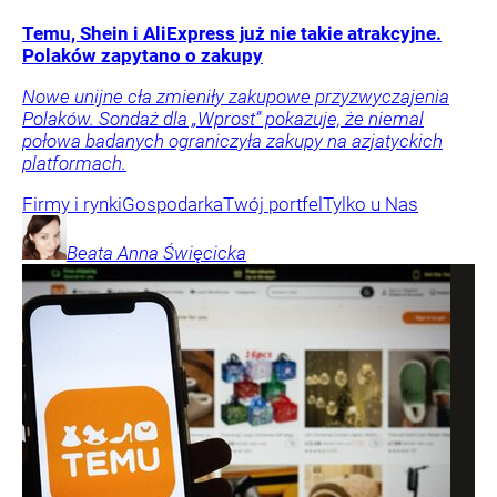
Temu, Shein i AliExpress już nie takie atrakcyjne.
Polaków zapytano o zakupy
Nowe unijne cła zmieniły zakupowe przyzwyczajenia
Polaków. Sondaż dla „Wprost” pokazuje, że niemal
połowa badanych ograniczyła zakupy na azjatyckich
platformach.
Firmy i rynki
Gospodarka
Twój portfel
Tylko u Nas
Beata Anna
Święcicka