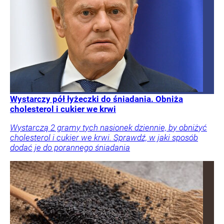
Wystarczy pół łyżeczki do śniadania. Obniża
cholesterol i cukier we krwi
Wystarczą 2 gramy tych nasionek dziennie, by obniżyć
cholesterol i cukier we krwi. Sprawdź, w jaki sposób
dodać je do porannego śniadania