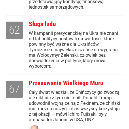
przedstawiający kondycję finansową
jednostek samorządowych.
Sługa ludu
62
W kampanii prezydenckiej na Ukrainie znani
od lat politycy postawili na wartości, które
powinny być ważne dla Ukraińców.
Tymczasem największe szanse na wygraną
ma Wołodymyr Zełenski, człowiek bez
doświadczenia w polityce, który mówi
wyborcom:...
Przesuwanie Wielkiego Muru
67
Cały świat wiedział, że Chińczycy go zwodzą,
ale nikt nic z tym nie robił. Donald Trump
udowodnił wojną celną z Pekinem, że chiński
mur można ruszyć, i dziś wszyscy korzystają
z tej okazji – mówi Ichiro Fujisaki, były
ambasador Japonii w USA, ONZ...