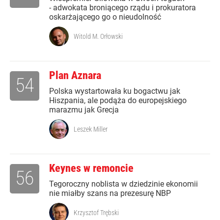
- adwokata broniącego rządu i prokuratora
oskarżającego go o nieudolność
Witold M. Orłowski
Plan Aznara
54
Polska wystartowała ku bogactwu jak
Hiszpania, ale podąża do europejskiego
marazmu jak Grecja
Leszek Miller
Keynes w remoncie
56
Tegoroczny noblista w dziedzinie ekonomii
nie miałby szans na prezesurę NBP
Krzysztof Trębski