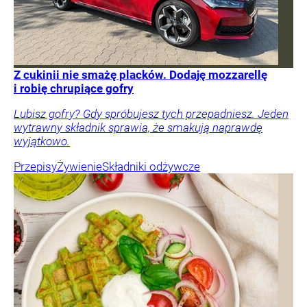
Z cukinii nie smażę placków. Dodaję mozzarellę
i robię chrupiące gofry
Lubisz gofry? Gdy spróbujesz tych przepadniesz. Jeden
wytrawny składnik sprawia, że smakują naprawdę
wyjątkowo.
Przepisy
Żywienie
Składniki odżywcze