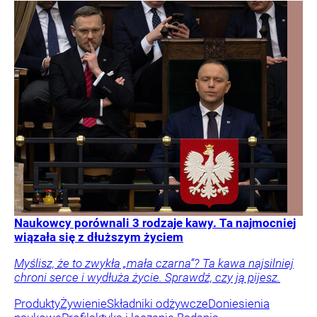
Naukowcy porównali 3 rodzaje kawy. Ta najmocniej
wiązała się z dłuższym życiem
Myślisz, że to zwykła „mała czarna”? Ta kawa najsilniej
chroni serce i wydłuża życie. Sprawdź, czy ją pijesz.
Produkty
Żywienie
Składniki odżywcze
Doniesienia