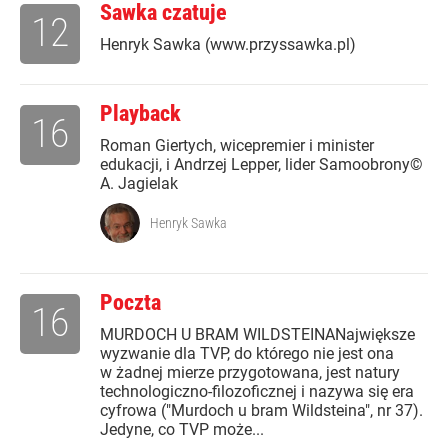
Sawka czatuje
12
Henryk Sawka (www.przyssawka.pl)
Playback
16
Roman Giertych, wicepremier i minister
edukacji, i Andrzej Lepper, lider Samoobrony©
A. Jagielak
Henryk Sawka
Poczta
16
MURDOCH U BRAM WILDSTEINANajwiększe
wyzwanie dla TVP, do którego nie jest ona
w żadnej mierze przygotowana, jest natury
technologiczno-filozoficznej i nazywa się era
cyfrowa ("Murdoch u bram Wildsteina", nr 37).
Jedyne, co TVP może...