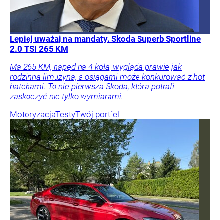
Lepiej uważaj na mandaty. Skoda Superb Sportline
2.0 TSI 265 KM
Ma 265 KM, napęd na 4 koła, wygląda prawie jak
rodzinna limuzyna, a osiągami może konkurować z hot
hatchami. To nie pierwsza Skoda, która potrafi
zaskoczyć nie tylko wymiarami.
Motoryzacja
Testy
Twój portfel