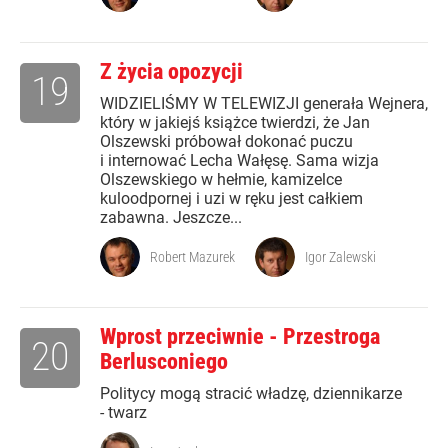
Z życia opozycji
19
WIDZIELIŚMY W TELEWIZJI generała Wejnera,
który w jakiejś książce twierdzi, że Jan
Olszewski próbował dokonać puczu
i internować Lecha Wałęsę. Sama wizja
Olszewskiego w hełmie, kamizelce
kuloodpornej i uzi w ręku jest całkiem
zabawna. Jeszcze...
Robert Mazurek
Igor Zalewski
Wprost przeciwnie - Przestroga
20
Berlusconiego
Politycy mogą stracić władzę, dziennikarze
- twarz