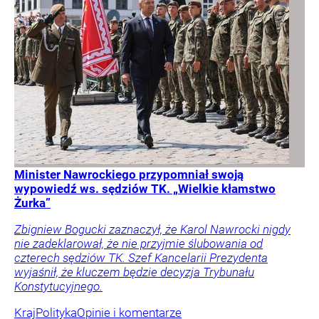
Minister Nawrockiego przypomniał swoją
wypowiedź ws. sędziów TK. „Wielkie kłamstwo
Żurka”
Zbigniew Bogucki zaznaczył, że Karol Nawrocki nigdy
nie zadeklarował, że nie przyjmie ślubowania od
czterech sędziów TK. Szef Kancelarii Prezydenta
wyjaśnił, że kluczem będzie decyzja Trybunału
Konstytucyjnego.
Kraj
Polityka
Opinie i komentarze