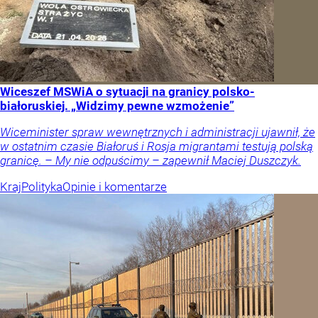
Wiceszef MSWiA o sytuacji na granicy polsko-
białoruskiej. „Widzimy pewne wzmożenie”
Wiceminister spraw wewnętrznych i administracji ujawnił, że
w ostatnim czasie Białoruś i Rosja migrantami testują polską
granicę. – My nie odpuścimy – zapewnił Maciej Duszczyk.
Kraj
Polityka
Opinie i komentarze