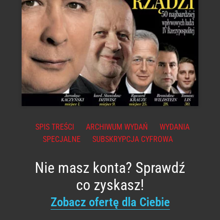
SPIS TREŚCI
ARCHIWUM WYDAŃ
WYDANIA
SPECJALNE
SUBSKRYPCJA CYFROWA
Nie masz konta? Sprawdź
co zyskasz!
Zobacz ofertę dla Ciebie