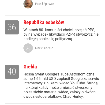
Paweł Śpiewak
Republika esbeków
36
W latach 80. komuniści chcieli przejąć PPS,
by na wypadek likwidacji PZPR stworzyćz niej
podległą sobie siłę polityczną
Maciej Korkuć
Giełda
40
Hossa Świat Google's Tube Astronomiczną
sumę 1,65 mld USD zapłacił Google za serwis
internetowy z plikami wideo YouTube. Stronę,
na której każdy może umieścić stworzony
przez siebie materiał wideo, założyło dwóch
dwudziestoparolatków: Chad Hurley...