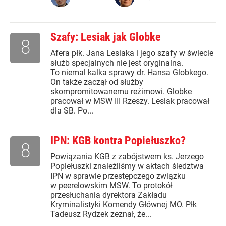
Szafy: Lesiak jak Globke
8
Afera płk. Jana Lesiaka i jego szafy w świecie
służb specjalnych nie jest oryginalna.
To niemal kalka sprawy dr. Hansa Globkego.
On także zaczął od służby
skompromitowanemu reżimowi. Globke
pracował w MSW III Rzeszy. Lesiak pracował
dla SB. Po...
IPN: KGB kontra Popiełuszko?
8
Powiązania KGB z zabójstwem ks. Jerzego
Popiełuszki znaleźliśmy w aktach śledztwa
IPN w sprawie przestępczego związku
w peerelowskim MSW. To protokół
przesłuchania dyrektora Zakładu
Kryminalistyki Komendy Głównej MO. Płk
Tadeusz Rydzek zeznał, że...