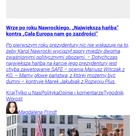
Wrze po roku Nawrockiego. „Największa hańba”
kontra „Cała Europa nam go zazdrości”
Po pierwszym roku prezydentury nic nie wskazuje na to,
żeby Karol Nawrocki wyciszył spory między dwoma
zwaśnionymi politycznymi obozami. – Dotychczas
największą hańbą na karcie jego prezydentury jest
chyba zawetowanie SAFE – ocenia Mariusz Witczak z
KO. – Mamy głowę państwa, z której możemy być
dumni – kontruje Marek Jakubiak z Rozwoju Plus.
Kraj
Tylko u Nas
Polityka
Opinie i komentarze
Tygodnik
Wprost
Magdalena
Frindt