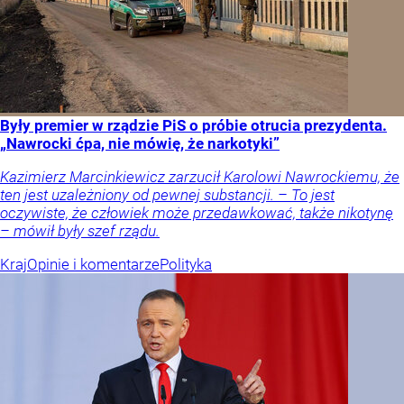
Były premier w rządzie PiS o próbie otrucia prezydenta.
„Nawrocki ćpa, nie mówię, że narkotyki”
Kazimierz Marcinkiewicz zarzucił Karolowi Nawrockiemu, że
ten jest uzależniony od pewnej substancji. – To jest
oczywiste, że człowiek może przedawkować, także nikotynę
– mówił były szef rządu.
Kraj
Opinie i komentarze
Polityka