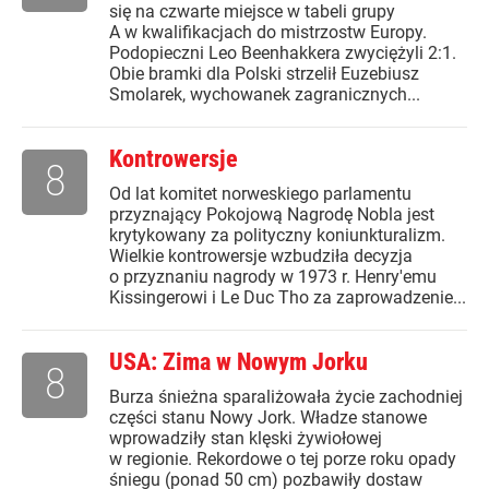
się na czwarte miejsce w tabeli grupy
A w kwalifikacjach do mistrzostw Europy.
Podopieczni Leo Beenhakkera zwyciężyli 2:1.
Obie bramki dla Polski strzelił Euzebiusz
Smolarek, wychowanek zagranicznych...
Kontrowersje
8
Od lat komitet norweskiego parlamentu
przyznający Pokojową Nagrodę Nobla jest
krytykowany za polityczny koniunkturalizm.
Wielkie kontrowersje wzbudziła decyzja
o przyznaniu nagrody w 1973 r. Henry'emu
Kissingerowi i Le Duc Tho za zaprowadzenie...
USA: Zima w Nowym Jorku
8
Burza śnieżna sparaliżowała życie zachodniej
części stanu Nowy Jork. Władze stanowe
wprowadziły stan klęski żywiołowej
w regionie. Rekordowe o tej porze roku opady
śniegu (ponad 50 cm) pozbawiły dostaw