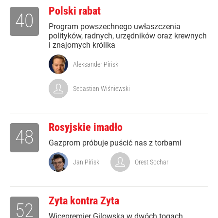
Polski rabat
40
Program powszechnego uwłaszczenia
polityków, radnych, urzędników oraz krewnych
i znajomych królika
Aleksander Piński
Sebastian Wiśniewski
Rosyjskie imadło
48
Gazprom próbuje puścić nas z torbami
Jan Piński
Orest Sochar
Zyta kontra Zyta
52
Wicepremier Gilowska w dwóch togach