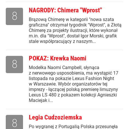
NAGRODY: Chimera "Wprost"
8
Brązową Chimerę w kategorii "nowa szata
graficzna" otrzymał tygodnik "Wprost", a Złotą
Chimerę za projekty ilustracji, które wykonał
m.in. dla "Wprost", dostał Igor Morski, grafik
stale współpracujący z naszym...
POKAZ: Krewka Naomi
8
Modelka Naomi Campbell, słynąca
z nerwowego usposobienia, ma wystąpić 17
listopada na pokazie Lexus Fashion Night
w Warszawie. Wybór organizatorów tej
imprezy - łączącej polską premierę limuzyny
Lexus LS 480 z pokazem kolekcji Agnieszki
Maciejak i...
Legia Cudzoziemska
8
Po wygranej z Portugalią Polska przesunęła