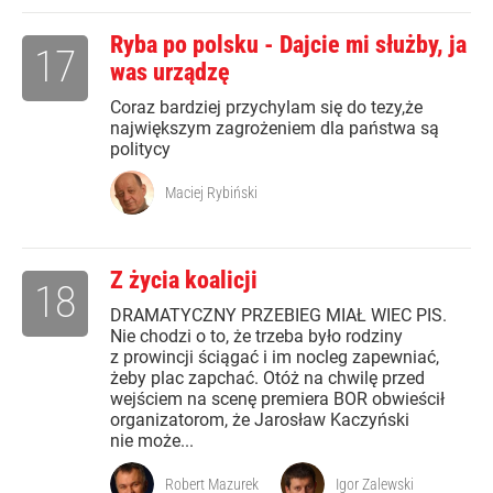
Ryba po polsku - Dajcie mi służby, ja
17
was urządzę
Coraz bardziej przychylam się do tezy,że
największym zagrożeniem dla państwa są
politycy
Maciej Rybiński
Z życia koalicji
18
DRAMATYCZNY PRZEBIEG MIAŁ WIEC PIS.
Nie chodzi o to, że trzeba było rodziny
z prowincji ściągać i im nocleg zapewniać,
żeby plac zapchać. Otóż na chwilę przed
wejściem na scenę premiera BOR obwieścił
organizatorom, że Jarosław Kaczyński
nie może...
Robert Mazurek
Igor Zalewski