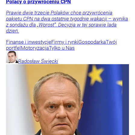
Polacy o przywróceniu CPN
Prawie dwie trzecie Polaków chce przywrócenia
pakietu CPN na dwa ostatnie tygodnie wakacji – wynika
z sondażu dla „Wprost”. Decyzja w tej sprawie lada
dzień.
Finanse i inwestycje
Firmy i rynki
Gospodarka
Twój
portfel
Motoryzacja
Tylko u Nas
Radosław
Święcki