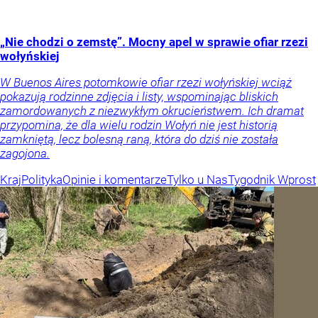
„Nie chodzi o zemstę”. Mocny apel w sprawie ofiar rzezi
wołyńskiej
W Buenos Aires potomkowie ofiar rzezi wołyńskiej wciąż
pokazują rodzinne zdjęcia i listy, wspominając bliskich
zamordowanych z niezwykłym okrucieństwem. Ich dramat
przypomina, że dla wielu rodzin Wołyń nie jest historią
zamkniętą, lecz bolesną raną, która do dziś nie została
zagojona.
Kraj
Polityka
Opinie i komentarze
Tylko u Nas
Tygodnik Wprost