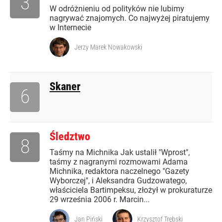
3
W odróżnieniu od polityków nie lubimy
nagrywać znajomych. Co najwyżej piratujemy
w Internecie
Jerzy Marek Nowakowski
Skaner
6
Śledztwo
8
Taśmy na Michnika Jak ustalił "Wprost",
taśmy z nagranymi rozmowami Adama
Michnika, redaktora naczelnego "Gazety
Wyborczej", i Aleksandra Gudzowatego,
właściciela Bartimpeksu, złożył w prokuraturze
29 września 2006 r. Marcin...
Jan Piński
Krzysztof Trębski