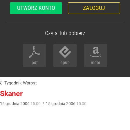
UTWÓRZ KONTO
ZALOGUJ
Czytaj lub pobierz
pdf
epub
mobi
Tygodnik Wprost
Skaner
15
grudnia
2006
15:00
/
15
grudnia
2006
15:00