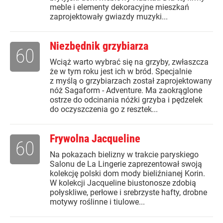
meble i elementy dekoracyjne mieszkań
zaprojektowały gwiazdy muzyki...
Niezbędnik grzybiarza
60
Wciąż warto wybrać się na grzyby, zwłaszcza
że w tym roku jest ich w bród. Specjalnie
z myślą o grzybiarzach został zaprojektowany
nóż Sagaform - Adventure. Ma zaokrąglone
ostrze do odcinania nóżki grzyba i pędzelek
do oczyszczenia go z resztek...
Frywolna Jacqueline
60
Na pokazach bielizny w trakcie paryskiego
Salonu de La Lingerie zaprezentował swoją
kolekcję polski dom mody bieliźnianej Korin.
W kolekcji Jacqueline biustonosze zdobią
połyskliwe, perłowe i srebrzyste hafty, drobne
motywy roślinne i tiulowe...