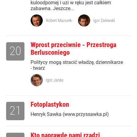
kuloodpornej i uzi w ręku jest całkiem
zabawna. Jeszcze...
Robert Mazurek
Igor Zalewski
Wprost przeciwnie - Przestroga
20
Berlusconiego
Politycy mogą stracić władzę, dziennikarze
- twarz
Igor Janke
Fotoplastykon
21
Henryk Sawka (www.przyssawka.pl)
Kto naprawdę nami rządzi