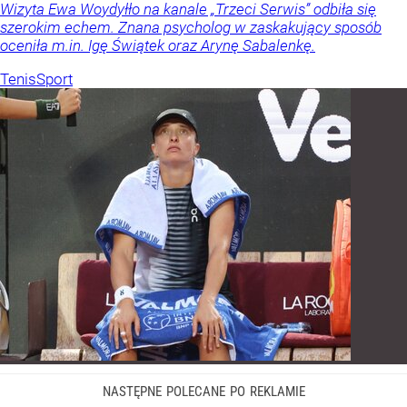
Wizyta Ewa Woydyłło na kanale „Trzeci Serwis” odbiła się
szerokim echem. Znana psycholog w zaskakujący sposób
oceniła m.in. Igę Świątek oraz Arynę Sabalenkę.
Tenis
Sport