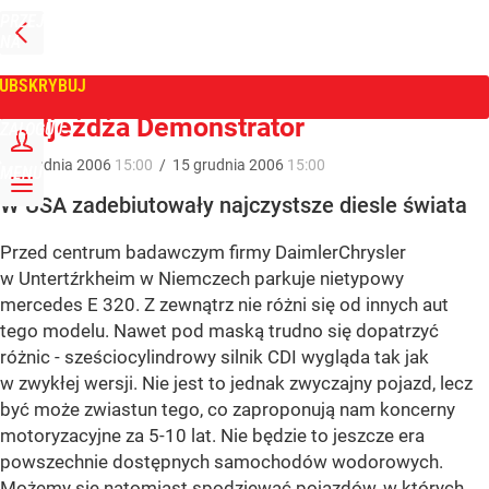
PRZEJDŹ
NA
WPROST
STRONĘ
GŁÓWNĄ
UBSKRYBUJ
Tygodnik Wprost
Nadjeżdża Demonstrator
ZALOGUJ
15
grudnia
2006
15:00
/
15
grudnia
2006
15:00
MENU
W USA zadebiutowały najczystsze diesle świata
Przed centrum badawczym firmy DaimlerChrysler
w Untertźrkheim w Niemczech parkuje nietypowy
mercedes E 320. Z zewnątrz nie różni się od innych aut
tego modelu. Nawet pod maską trudno się dopatrzyć
różnic - sześciocylindrowy silnik CDI wygląda tak jak
w zwykłej wersji. Nie jest to jednak zwyczajny pojazd, lecz
być może zwiastun tego, co zaproponują nam koncerny
motoryzacyjne za 5-10 lat. Nie będzie to jeszcze era
powszechnie dostępnych samochodów wodorowych.
Możemy się natomiast spodziewać pojazdów, w których