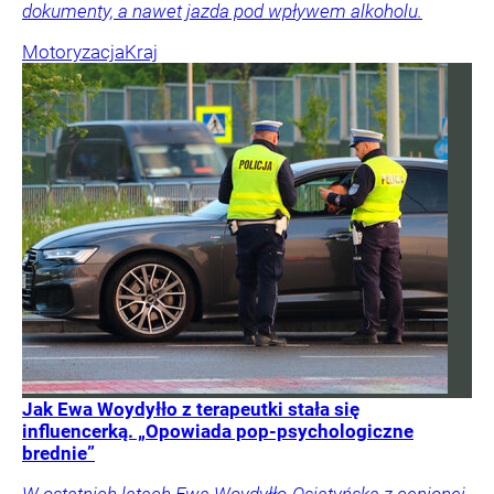
dokumenty, a nawet jazda pod wpływem alkoholu.
Motoryzacja
Kraj
Jak Ewa Woydyłło z terapeutki stała się
influencerką. „Opowiada pop-psychologiczne
brednie”