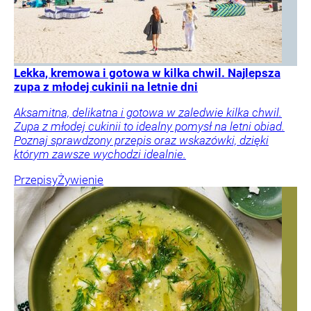
Lekka, kremowa i gotowa w kilka chwil. Najlepsza
zupa z młodej cukinii na letnie dni
Aksamitna, delikatna i gotowa w zaledwie kilka chwil.
Zupa z młodej cukinii to idealny pomysł na letni obiad.
Poznaj sprawdzony przepis oraz wskazówki, dzięki
którym zawsze wychodzi idealnie.
Przepisy
Żywienie