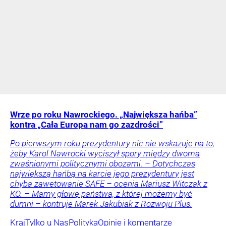
Wrze po roku Nawrockiego. „Największa hańba”
kontra „Cała Europa nam go zazdrości”
Po pierwszym roku prezydentury nic nie wskazuje na to,
żeby Karol Nawrocki wyciszył spory między dwoma
zwaśnionymi politycznymi obozami. – Dotychczas
największą hańbą na karcie jego prezydentury jest
chyba zawetowanie SAFE – ocenia Mariusz Witczak z
KO. – Mamy głowę państwa, z której możemy być
dumni – kontruje Marek Jakubiak z Rozwoju Plus.
Kraj
Tylko u Nas
Polityka
Opinie i komentarze