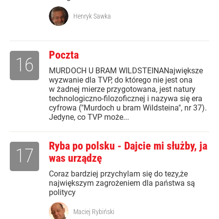
Henryk Sawka
Poczta
16
MURDOCH U BRAM WILDSTEINANajwiększe
wyzwanie dla TVP, do którego nie jest ona
w żadnej mierze przygotowana, jest natury
technologiczno-filozoficznej i nazywa się era
cyfrowa ("Murdoch u bram Wildsteina", nr 37).
Jedyne, co TVP może...
Ryba po polsku - Dajcie mi służby, ja
17
was urządzę
Coraz bardziej przychylam się do tezy,że
największym zagrożeniem dla państwa są
politycy
Maciej Rybiński