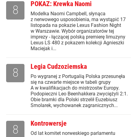
POKAZ: Krewka Naomi
8
Modelka Naomi Campbell, słynąca
z nerwowego usposobienia, ma wystąpić 17
listopada na pokazie Lexus Fashion Night
w Warszawie. Wybór organizatorów tej
imprezy - łączącej polską premierę limuzyny
Lexus LS 480 z pokazem kolekcji Agnieszki
Maciejak i...
Legia Cudzoziemska
8
Po wygranej z Portugalią Polska przesunęła
się na czwarte miejsce w tabeli grupy
A w kwalifikacjach do mistrzostw Europy.
Podopieczni Leo Beenhakkera zwyciężyli 2:1.
Obie bramki dla Polski strzelił Euzebiusz
Smolarek, wychowanek zagranicznych...
Kontrowersje
8
Od lat komitet norweskiego parlamentu