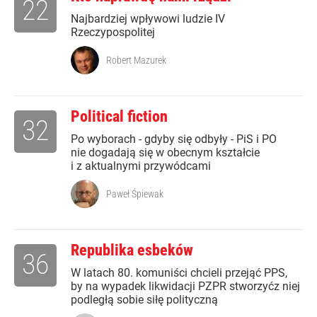
22
Najbardziej wpływowi ludzie IV
Rzeczypospolitej
Robert Mazurek
Political fiction
32
Po wyborach - gdyby się odbyły - PiS i PO
nie dogadają się w obecnym kształcie
i z aktualnymi przywódcami
Paweł Śpiewak
Republika esbeków
36
W latach 80. komuniści chcieli przejąć PPS,
by na wypadek likwidacji PZPR stworzyćz niej
podległą sobie siłę polityczną