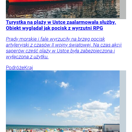
Turystka na plaży w Ustce zaalarmowała służby.
Obiekt wyglądał jak pocisk z wyrzutni RPG
Prądy morskie i fale wyrzuciły na brzeg pocisk
artyleryjski z czasów II wojny światowej. Na czas akcji
saperów część plaży w Ustce była zabezpieczona i
wyłączona z użytku.
Podróże
Kraj