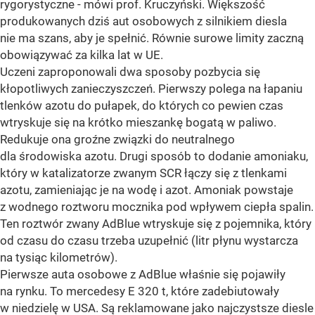
rygorystyczne - mówi prof. Kruczyński. Większość
produkowanych dziś aut osobowych z silnikiem diesla
nie ma szans, aby je spełnić. Równie surowe limity zaczną
obowiązywać za kilka lat w UE.
Uczeni zaproponowali dwa sposoby pozbycia się
kłopotliwych zanieczyszczeń. Pierwszy polega na łapaniu
tlenków azotu do pułapek, do których co pewien czas
wtryskuje się na krótko mieszankę bogatą w paliwo.
Redukuje ona groźne związki do neutralnego
dla środowiska azotu. Drugi sposób to dodanie amoniaku,
który w katalizatorze zwanym SCR łączy się z tlenkami
azotu, zamieniając je na wodę i azot. Amoniak powstaje
z wodnego roztworu mocznika pod wpływem ciepła spalin.
Ten roztwór zwany AdBlue wtryskuje się z pojemnika, który
od czasu do czasu trzeba uzupełnić (litr płynu wystarcza
na tysiąc kilometrów).
Pierwsze auta osobowe z AdBlue właśnie się pojawiły
na rynku. To mercedesy E 320 t, które zadebiutowały
w niedzielę w USA. Są reklamowane jako najczystsze diesle