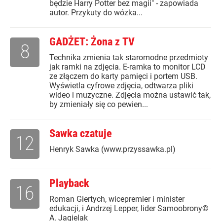
będzie Harry Potter bez magii" - zapowiada
autor. Przykuty do wózka...
GADŻET: Żona z TV
8
Technika zmienia tak staromodne przedmioty
jak ramki na zdjęcia. E-ramka to monitor LCD
ze złączem do karty pamięci i portem USB.
Wyświetla cyfrowe zdjęcia, odtwarza pliki
wideo i muzyczne. Zdjęcia można ustawić tak,
by zmieniały się co pewien...
Sawka czatuje
12
Henryk Sawka (www.przyssawka.pl)
Playback
16
Roman Giertych, wicepremier i minister
edukacji, i Andrzej Lepper, lider Samoobrony©
A. Jagielak