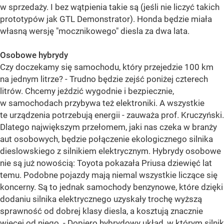
w sprzedaży. I bez wątpienia takie są (jeśli nie liczyć takich
prototypów jak GTL Demonstrator). Honda będzie miała
własną wersję "mocznikowego" diesla za dwa lata.
Osobowe hybrydy
Czy doczekamy się samochodu, który przejedzie 100 km
na jednym litrze? - Trudno będzie zejść poniżej czterech
litrów. Chcemy jeździć wygodnie i bezpiecznie,
w samochodach przybywa też elektroniki. A wszystkie
te urządzenia potrzebują energii - zauważa prof. Kruczyński.
Dlatego największym przełomem, jaki nas czeka w branży
aut osobowych, będzie połączenie ekologicznego silnika
dieslowskiego z silnikiem elektrycznym. Hybrydy osobowe
nie są już nowością: Toyota pokazała Priusa dziewięć lat
temu. Podobne pojazdy mają niemal wszystkie liczące się
koncerny. Są to jednak samochody benzynowe, które dzięki
dodaniu silnika elektrycznego uzyskały trochę wyższą
sprawność od dobrej klasy diesla, a kosztują znacznie
więcej od niego. - Dopiero hybrydowy układ, w którym silnik