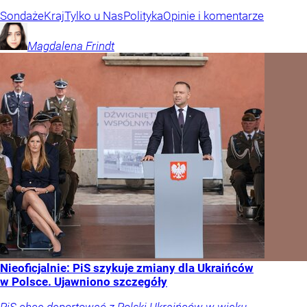
Sondaże
Kraj
Tylko u Nas
Polityka
Opinie i komentarze
Magdalena
Frindt
Nieoficjalnie: PiS szykuje zmiany dla Ukraińców
w Polsce. Ujawniono szczegóły