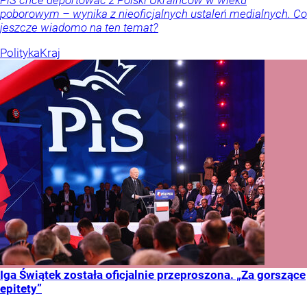
PiS chce deportować z Polski Ukraińców w wieku
poborowym – wynika z nieoficjalnych ustaleń medialnych. Co
jeszcze wiadomo na ten temat?
Polityka
Kraj
Iga Świątek została oficjalnie przeproszona. „Za gorszące
epitety”