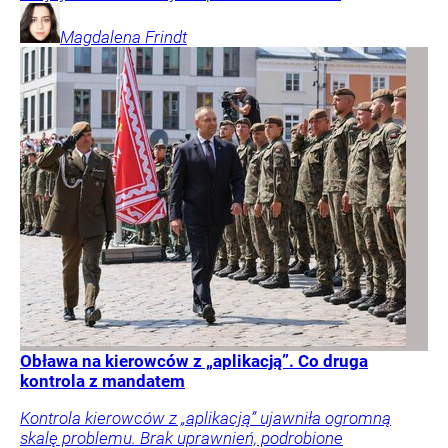
Magdalena
Frindt
Obława na kierowców z „aplikacją”. Co druga
kontrola z mandatem
Kontrola kierowców z „aplikacją” ujawniła ogromną
skalę problemu. Brak uprawnień, podrobione