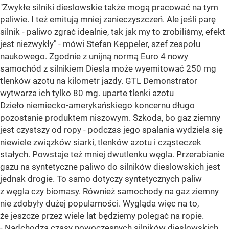
"Zwykłe silniki dieslowskie także mogą pracować na tym
paliwie. I też emitują mniej zanieczyszczeń. Ale jeśli parę
silnik - paliwo zgrać idealnie, tak jak my to zrobiliśmy, efekt
jest niezwykły" - mówi Stefan Keppeler, szef zespołu
naukowego. Zgodnie z unijną normą Euro 4 nowy
samochód z silnikiem Diesla może wyemitować 250 mg
tlenków azotu na kilometr jazdy. GTL Demonstrator
wytwarza ich tylko 80 mg. uparte tlenki azotu
Dzieło niemiecko-amerykańskiego koncernu długo
pozostanie produktem niszowym. Szkoda, bo gaz ziemny
jest czystszy od ropy - podczas jego spalania wydziela się
niewiele związków siarki, tlenków azotu i cząsteczek
stałych. Powstaje też mniej dwutlenku węgla. Przerabianie
gazu na syntetyczne paliwo do silników dieslowskich jest
jednak drogie. To samo dotyczy syntetycznych paliw
z węgla czy biomasy. Również samochody na gaz ziemny
nie zdobyły dużej popularności. Wygląda więc na to,
że jeszcze przez wiele lat będziemy polegać na ropie.
- Nadchodzą czasy nowoczesnych silników dieslowskich,