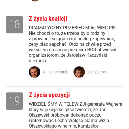
Z życia koalicji
18
DRAMATYCZNY PRZEBIEG MIAŁ WIEC PIS.
Nie chodzi o to, że trzeba było rodziny
z prowincji ściągać i im nocleg zapewniać,
żeby plac zapchać. Otóż na chwilę przed
wejściem na scenę premiera BOR obwieścił
organizatorom, że Jarosław Kaczyński
nie może...
Robert Mazurek
Igor Zalewski
Z życia opozycji
19
WIDZIELIŚMY W TELEWIZJI generała Wejnera,
który w jakiejś książce twierdzi, że Jan
Olszewski próbował dokonać puczu
i internować Lecha Wałęsę. Sama wizja
Olszewskiego w hełmie, kamizelce