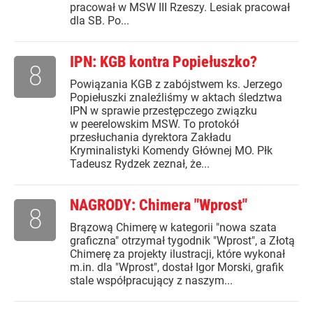
pracował w MSW III Rzeszy. Lesiak pracował
dla SB. Po...
IPN: KGB kontra Popiełuszko?
8
Powiązania KGB z zabójstwem ks. Jerzego
Popiełuszki znaleźliśmy w aktach śledztwa
IPN w sprawie przestępczego związku
w peerelowskim MSW. To protokół
przesłuchania dyrektora Zakładu
Kryminalistyki Komendy Głównej MO. Płk
Tadeusz Rydzek zeznał, że...
NAGRODY: Chimera "Wprost"
8
Brązową Chimerę w kategorii "nowa szata
graficzna" otrzymał tygodnik "Wprost", a Złotą
Chimerę za projekty ilustracji, które wykonał
m.in. dla "Wprost", dostał Igor Morski, grafik
stale współpracujący z naszym...