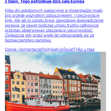
z Danii. Tego potrzebuje dziś cała Europa
Kilka dni spędzonych wakacyjnie w Kopenhadze miało
być przede wszystkim odpoczynkiem. I rzeczywiście
było. Ale jak to często bywa, zawodowe doświadczenie
sprawia, że nawet podczas urlopu trudno całkowicie
przestać obserwować otaczającą rzeczywistość.
Zwłaszcza gdy przez wiele lat odpowiadało się za
bezpieczeństwo państwa.
Opinie i komentarze
Polityka
Kraj
Świat
Tylko u Nas