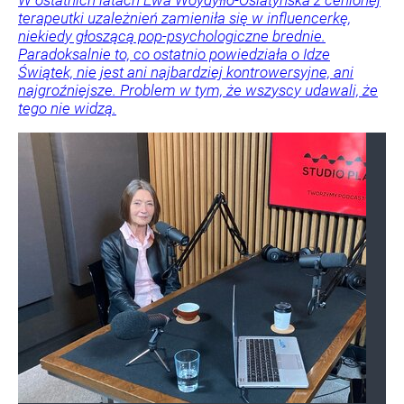
W ostatnich latach Ewa Woydyłło-Osiatyńska z cenionej
terapeutki uzależnień zamieniła się w influencerkę,
niekiedy głoszącą pop-psychologiczne brednie.
Paradoksalnie to, co ostatnio powiedziała o Idze
Świątek, nie jest ani najbardziej kontrowersyjne, ani
najgroźniejsze. Problem w tym, że wszyscy udawali, że
tego nie widzą.