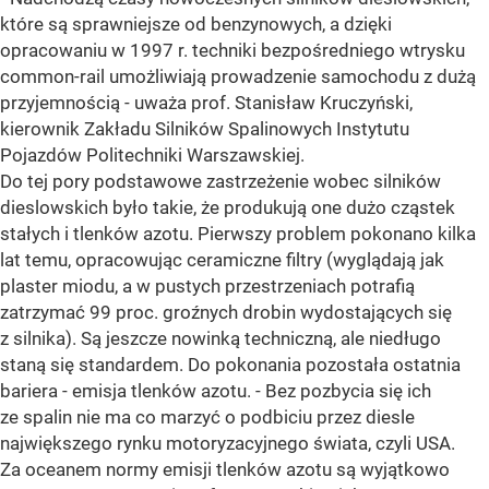
które są sprawniejsze od benzynowych, a dzięki
opracowaniu w 1997 r. techniki bezpośredniego wtrysku
common-rail umożliwiają prowadzenie samochodu z dużą
przyjemnością - uważa prof. Stanisław Kruczyński,
kierownik Zakładu Silników Spalinowych Instytutu
Pojazdów Politechniki Warszawskiej.
Do tej pory podstawowe zastrzeżenie wobec silników
dieslowskich było takie, że produkują one dużo cząstek
stałych i tlenków azotu. Pierwszy problem pokonano kilka
lat temu, opracowując ceramiczne filtry (wyglądają jak
plaster miodu, a w pustych przestrzeniach potrafią
zatrzymać 99 proc. groźnych drobin wydostających się
z silnika). Są jeszcze nowinką techniczną, ale niedługo
staną się standardem. Do pokonania pozostała ostatnia
bariera - emisja tlenków azotu. - Bez pozbycia się ich
ze spalin nie ma co marzyć o podbiciu przez diesle
największego rynku motoryzacyjnego świata, czyli USA.
Za oceanem normy emisji tlenków azotu są wyjątkowo