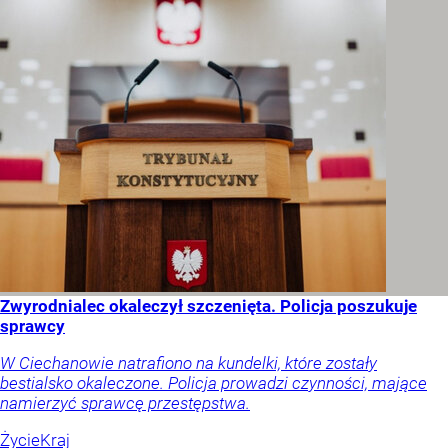
Zwyrodnialec okaleczył szczenięta. Policja poszukuje
sprawcy
W Ciechanowie natrafiono na kundelki, które zostały
bestialsko okaleczone. Policja prowadzi czynności, mające
namierzyć sprawcę przestępstwa.
Życie
Kraj