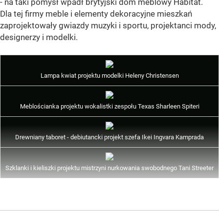
- na taki pomysł wpadł brytyjski dom meblowy Habitat.
Dla tej firmy meble i elementy dekoracyjne mieszkań
zaprojektowały gwiazdy muzyki i sportu, projektanci mody,
designerzy i modelki.
Lampa kwiat projektu modelki Heleny Christensen
Meblościanka projektu wokalistki zespołu Texas Sharleen Spiteri
Drewniany taboret - debiutancki projekt szefa Ikei Ingvara Kamprada
Szklanki i kieliszki projektu mistrzyni nurkowania swobodnego Tani Streeter