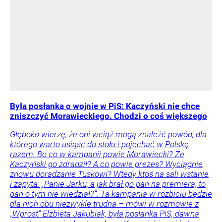
Była posłanka o wojnie w PiS: Kaczyński nie chce
zniszczyć Morawieckiego. Chodzi o coś większego
Głęboko wierzę, że oni wciąż mogą znaleźć powód, dla
którego warto usiąść do stołu i pojechać w Polskę
razem. Bo co w kampanii powie Morawiecki? Że
Kaczyński go zdradził? A co powie prezes? Wyciągnie
znowu doradzanie Tuskowi? Wtedy ktoś na sali wstanie
i zapyta: „Panie Jarku, a jak brał go pan na premiera, to
pan o tym nie wiedział?”. Ta kampania w rozbiciu będzie
dla nich obu niezwykle trudna – mówi w rozmowie z
„Wprost” Elżbieta Jakubiak, była posłanka PiS, dawna