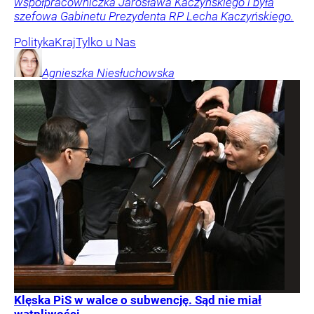
współpracowniczka Jarosława Kaczyńskiego i była
szefowa Gabinetu Prezydenta RP Lecha Kaczyńskiego.
Polityka
Kraj
Tylko u Nas
Agnieszka
Niesłuchowska
Klęska PiS w walce o subwencję. Sąd nie miał