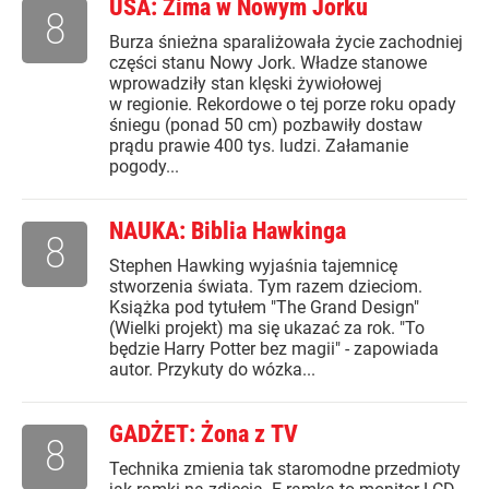
USA: Zima w Nowym Jorku
8
Burza śnieżna sparaliżowała życie zachodniej
części stanu Nowy Jork. Władze stanowe
wprowadziły stan klęski żywiołowej
w regionie. Rekordowe o tej porze roku opady
śniegu (ponad 50 cm) pozbawiły dostaw
prądu prawie 400 tys. ludzi. Załamanie
pogody...
NAUKA: Biblia Hawkinga
8
Stephen Hawking wyjaśnia tajemnicę
stworzenia świata. Tym razem dzieciom.
Książka pod tytułem "The Grand Design"
(Wielki projekt) ma się ukazać za rok. "To
będzie Harry Potter bez magii" - zapowiada
autor. Przykuty do wózka...
GADŻET: Żona z TV
8
Technika zmienia tak staromodne przedmioty