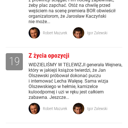
żeby plac zapchać. Otóż na chwilę przed
wejściem na scenę premiera BOR obwieścił
organizatorom, że Jarosław Kaczyński
nie może...
Robert Mazurek
Igor Zalewski
Z życia opozycji
19
WIDZIELIŚMY W TELEWIZJI generała Wejnera,
który w jakiejś książce twierdzi, że Jan
Olszewski próbował dokonać puczu
i internować Lecha Wałęsę. Sama wizja
Olszewskiego w hełmie, kamizelce
kuloodpornej i uzi w ręku jest całkiem
zabawna. Jeszcze...
Robert Mazurek
Igor Zalewski