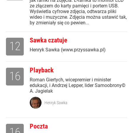
jak ramki na zdjęcia. E-ramka to monitor LCD
ze złączem do karty pamięci i portem USB.
Wyświetla cyfrowe zdjęcia, odtwarza pliki
wideo i muzyczne. Zdjęcia można ustawić tak,
by zmieniały się co pewien...
Sawka czatuje
12
Henryk Sawka (www.przyssawka.pl)
Playback
16
Roman Giertych, wicepremier i minister
edukacji, i Andrzej Lepper, lider Samoobrony©
A. Jagielak
Henryk Sawka
Poczta
16