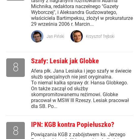
taśmy z nagranymi rozmowami Adama
Michnika, redaktora naczelnego "Gazety
Wyborczej", i Aleksandra Gudzowatego,
właściciela Bartimpeksu, złożył w prokuraturze
29 września 2006 r. Marcin...
Jan Piński
Krzysztof Trębski
Szafy: Lesiak jak Globke
8
Afera płk. Jana Lesiaka i jego szafy w świecie
służb specjalnych nie jest oryginalna.
To niemal kalka sprawy dr. Hansa Globkego.
On także zaczął od służby
skompromitowanemu reżimowi. Globke
pracował w MSW III Rzeszy. Lesiak pracował
dla SB. Po...
IPN: KGB kontra Popiełuszko?
8
Powiązania KGB z zabójstwem ks. Jerzego