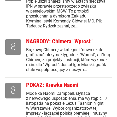
Popiełuszki znaleźliśmy w aktach śledztwa
IPN w sprawie przestępczego związku
w peerelowskim MSW. To protokół
przesłuchania dyrektora Zakładu
Kryminalistyki Komendy Głównej MO. Płk
Tadeusz Rydzek zeznał, że...
NAGRODY: Chimera "Wprost"
8
Brązową Chimerę w kategorii "nowa szata
graficzna" otrzymał tygodnik "Wprost", a Złotą
Chimerę za projekty ilustracji, które wykonał
m.in. dla "Wprost", dostał Igor Morski, grafik
stale współpracujący z naszym...
POKAZ: Krewka Naomi
8
Modelka Naomi Campbell, słynąca
z nerwowego usposobienia, ma wystąpić 17
listopada na pokazie Lexus Fashion Night
w Warszawie. Wybór organizatorów tej
imprezy - łączącej polską premierę limuzyny