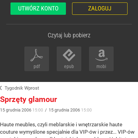
UTWÓRZ KONTO
ZALOGUJ
Czytaj lub pobierz
pdf
epub
mobi
Tygodnik Wprost
Sprzęty glamour
15
grudnia
2006
15:00
/
15
grudnia
2006
15:00
Haute meubles, czyli meblarskie i wnętrzarskie haute
couture wymyślone specjalnie dla VIP-ów i przez... VIP-ów