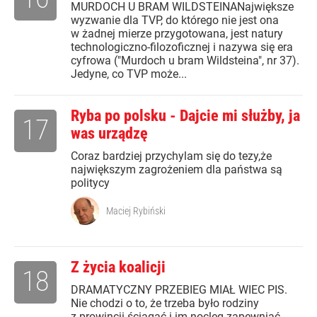
MURDOCH U BRAM WILDSTEINANajwiększe
wyzwanie dla TVP, do którego nie jest ona
w żadnej mierze przygotowana, jest natury
technologiczno-filozoficznej i nazywa się era
cyfrowa ("Murdoch u bram Wildsteina", nr 37).
Jedyne, co TVP może...
Ryba po polsku - Dajcie mi służby, ja
17
was urządzę
Coraz bardziej przychylam się do tezy,że
największym zagrożeniem dla państwa są
politycy
Maciej Rybiński
Z życia koalicji
18
DRAMATYCZNY PRZEBIEG MIAŁ WIEC PIS.
Nie chodzi o to, że trzeba było rodziny
z prowincji ściągać i im nocleg zapewniać,