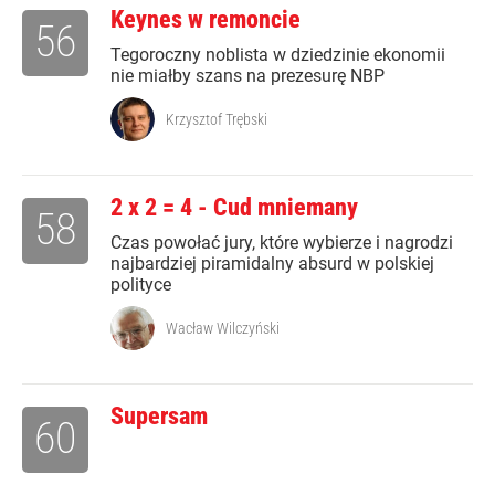
Keynes w remoncie
56
Tegoroczny noblista w dziedzinie ekonomii
nie miałby szans na prezesurę NBP
Krzysztof Trębski
2 x 2 = 4 - Cud mniemany
58
Czas powołać jury, które wybierze i nagrodzi
najbardziej piramidalny absurd w polskiej
polityce
Wacław Wilczyński
Supersam
60