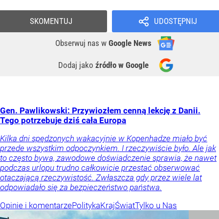
SKOMENTUJ
UDOSTĘPNIJ
Obserwuj nas
w
Google News
Dodaj jako
źródło w Google
Gen. Pawlikowski: Przywiozłem cenną lekcję z Danii.
Tego potrzebuje dziś cała Europa
Kilka dni spędzonych wakacyjnie w Kopenhadze miało być
przede wszystkim odpoczynkiem. I rzeczywiście było. Ale jak
to często bywa, zawodowe doświadczenie sprawia, że nawet
podczas urlopu trudno całkowicie przestać obserwować
otaczającą rzeczywistość. Zwłaszcza gdy przez wiele lat
odpowiadało się za bezpieczeństwo państwa.
Opinie i komentarze
Polityka
Kraj
Świat
Tylko u Nas