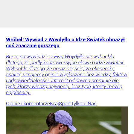
Wróbel: Wywiad z Woydyłło o Idze Świątek obnażył
coś znacznie gorszego
Burza po wywiadzie z Ewą Woydyłło nie wybuchła
dlatego, że padły kontrowersyjne słowa o Idze Świątek.
Wybuchła dlatego, że coraz częściej za ekspercką
analizę uznajemy opinie wygłaszane bez wiedzy, faktów
i odpowiedzialności. Internet od dawna premiuje nie
tych, którzy wiedzą najwięcej, lecz tych, którzy mówią
najgłośniej.
Opinie i komentarze
Kraj
Sport
Tylko u Nas