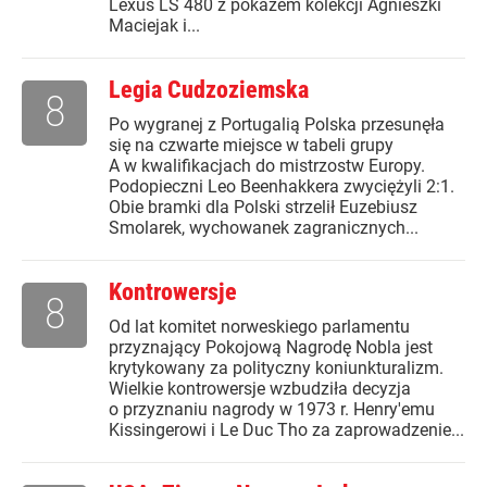
Lexus LS 480 z pokazem kolekcji Agnieszki
Maciejak i...
Legia Cudzoziemska
8
Po wygranej z Portugalią Polska przesunęła
się na czwarte miejsce w tabeli grupy
A w kwalifikacjach do mistrzostw Europy.
Podopieczni Leo Beenhakkera zwyciężyli 2:1.
Obie bramki dla Polski strzelił Euzebiusz
Smolarek, wychowanek zagranicznych...
Kontrowersje
8
Od lat komitet norweskiego parlamentu
przyznający Pokojową Nagrodę Nobla jest
krytykowany za polityczny koniunkturalizm.
Wielkie kontrowersje wzbudziła decyzja
o przyznaniu nagrody w 1973 r. Henry'emu
Kissingerowi i Le Duc Tho za zaprowadzenie...