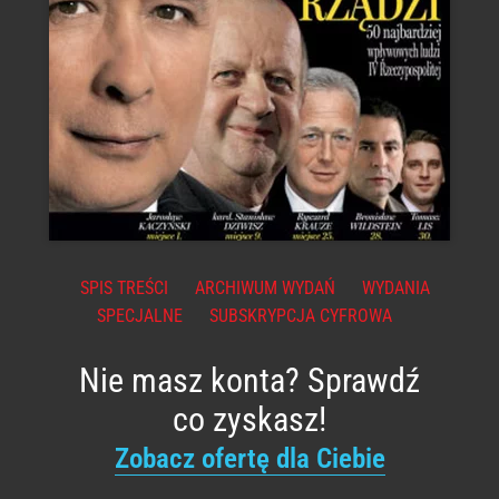
SPIS TREŚCI
ARCHIWUM WYDAŃ
WYDANIA
SPECJALNE
SUBSKRYPCJA CYFROWA
Nie masz konta? Sprawdź
co zyskasz!
Zobacz ofertę dla Ciebie