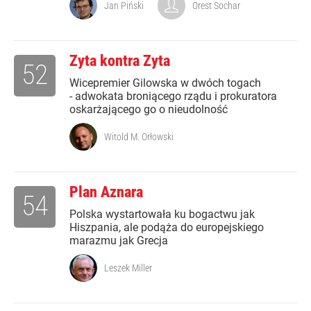
Jan Piński
Orest Sochar
Zyta kontra Zyta
52
Wicepremier Gilowska w dwóch togach
- adwokata broniącego rządu i prokuratora
oskarżającego go o nieudolność
Witold M. Orłowski
Plan Aznara
54
Polska wystartowała ku bogactwu jak
Hiszpania, ale podąża do europejskiego
marazmu jak Grecja
Leszek Miller