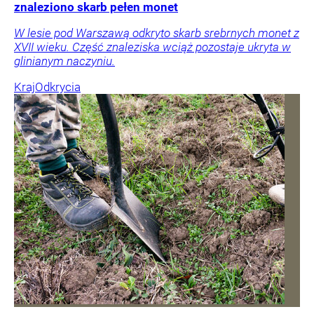
znaleziono skarb pełen monet
W lesie pod Warszawą odkryto skarb srebrnych monet z
XVII wieku. Część znaleziska wciąż pozostaje ukryta w
glinianym naczyniu.
Kraj
Odkrycia