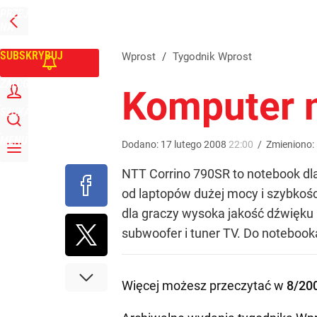
PRZEJDŹ
Udostępnij
0
Skomentuj
NA
WPROST
STRONĘ
GŁÓWNĄ
SUBSKRYBUJ
Wprost
/
Tygodnik Wprost
ZALOGUJ
Komputer n
SZUKAJ
MENU
Dodano:
17
lutego
2008
22:00
/
Zmieniono:
NTT Corrino 790SR to notebook dl
od laptopów dużej mocy i szybkośc
dla graczy wysoka jakość dźwięku 
subwoofer i tuner TV. Do notebooka
Więcej możesz przeczytać w
8/20