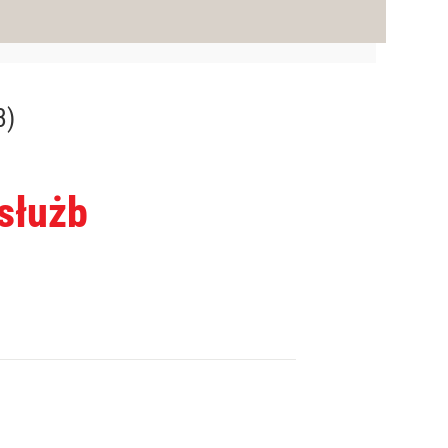
3)
 służb