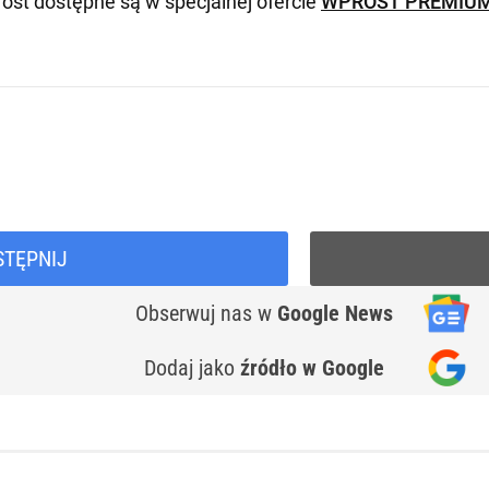
ost dostępne są w specjalnej ofercie
WPROST PREMIU
STĘPNIJ
Obserwuj nas
w
Google News
Dodaj jako
źródło w Google