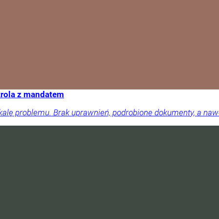
trola z mandatem
skalę problemu. Brak uprawnień, podrobione dokumenty, a na