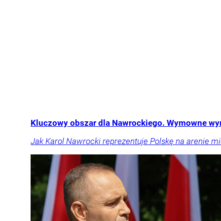
Kluczowy obszar dla Nawrockiego. Wymowne wy
Jak Karol Nawrocki reprezentuje Polskę na arenie 