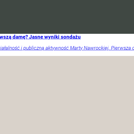
erwszą damę? Jasne wyniki sondażu
ałalność i publiczną aktywność Marty Nawrockiej. Pierwsza 