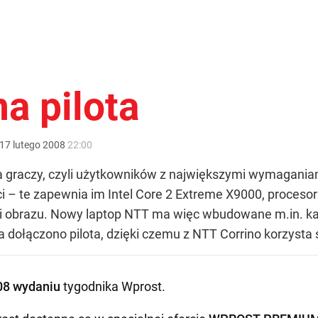
a pilota
17
lutego
2008
22:00
a graczy, czyli użytkowników z największymi wymagania
i – te zapewnia im Intel Core 2 Extreme X9000, procesor
i obrazu. Nowy laptop NTT ma więc wbudowane m.in. kar
 dołączono pilota, dzięki czemu z NTT Corrino korzysta si
08 wydaniu
tygodnika Wprost
.