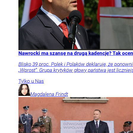
Nawrocki ma szansę na drugą kadencję? Tak oceni
Blisko 39 proc. Polek i Polaków deklaruje, że pon
„Wprost”. Grupa krytyków głowy państwa jest liczniej
Tylko u Nas
Magdalena
Frindt