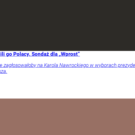
li go Polacy. Sondaż dla „Wprost”
ownie zagłosowałoby na Karola Nawrockiego w wyborach prezy
sza.