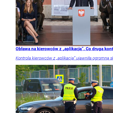
Obława na kierowców z „aplikacją”. Co druga kon
Kontrola kierowców z „aplikacją” ujawniła ogromną 