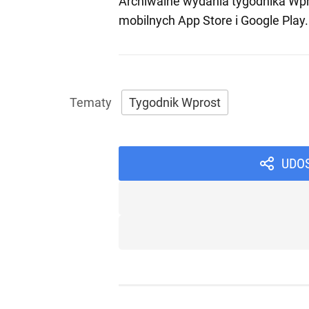
Archiwalne wydania tygodnika Wpr
mobilnych
App Store
i
Google Play
.
Tygodnik Wprost
UDO