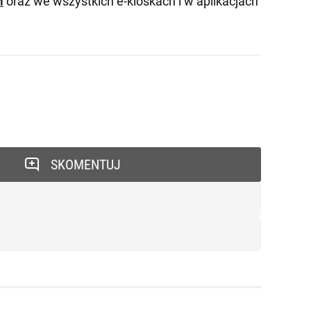
M
oraz we wszystkich e-kioskach i w aplikacjach
SKOMENTUJ