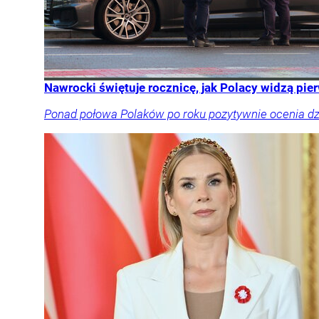
Nawrocki świętuje rocznicę, jak Polacy widzą pi
Ponad połowa Polaków po roku pozytywnie ocenia dzi