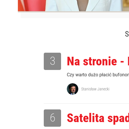
S
3
Na stronie -
Czy warto dużo płacić bufono
Stanisław Janecki
6
Satelita spa