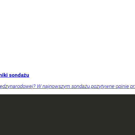
niki sondażu
międzynarodowej? W najnowszym sondażu pozytywne opinie pr