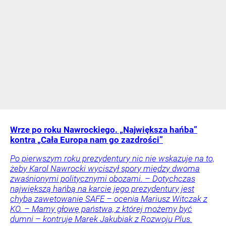
Wrze po roku Nawrockiego. „Największa hańba”
kontra „Cała Europa nam go zazdrości”
Po pierwszym roku prezydentury nic nie wskazuje na to,
żeby Karol Nawrocki wyciszył spory między dwoma
zwaśnionymi politycznymi obozami. – Dotychczas
największą hańbą na karcie jego prezydentury jest
chyba zawetowanie SAFE – ocenia Mariusz Witczak z
KO. – Mamy głowę państwa, z której możemy być
dumni – kontruje Marek Jakubiak z Rozwoju Plus.