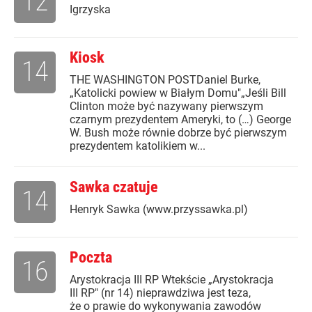
12
Igrzyska
Kiosk
14
THE WASHINGTON POSTDaniel Burke,
„Katolicki powiew w Białym Domu"„Jeśli Bill
Clinton może być nazywany pierwszym
czarnym prezydentem Ameryki, to (…) George
W. Bush może równie dobrze być pierwszym
prezydentem katolikiem w...
Sawka czatuje
14
Henryk Sawka (www.przyssawka.pl)
Poczta
16
Arystokracja III RP Wtekście „Arystokracja
III RP" (nr 14) nieprawdziwa jest teza,
że o prawie do wykonywania zawodów