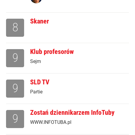
Skaner
8
Klub profesorów
9
Sejm
SLD TV
9
Partie
Zostań dziennikarzem InfoTuby
9
WWW.INFOTUBA.pl