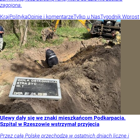
zagojona.
Kraj
Polityka
Opinie i komentarze
Tylko u Nas
Tygodnik Wprost
Ulewy dały się we znaki mieszkańcom Podkarpacia.
Szpital w Rzeszowie wstrzymał przyjęcia
Przez całą Polskę przechodzą w ostatnich dniach liczne i