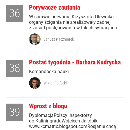
Porywacze zaufania
36
W sprawie porwania Krzysztofa Olewnika
organy ścigania nie zrealizowały żadnej
z zasad postępowania w takich sytuacjach
Janusz Kaczmarek
Postać tygodnia - Barbara Kudrycka
38
Komandoska nauki
Wiktor Ferfecki
Wprost z blogu
39
DyplomacjaPolscy inspektorzy
do KaliningraduWojciech Jakóbik
www.kcmatrix.blogspot.comRosjanie chcą