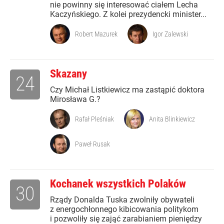
nie powinny się interesować ciałem Lecha
Kaczyńskiego. Z kolei prezydencki minister...
Robert Mazurek
Igor Zalewski
Skazany
24
Czy Michał Listkiewicz ma zastąpić doktora
Mirosława G.?
Rafał Pleśniak
Anita Blinkiewicz
Paweł Rusak
Kochanek wszystkich Polaków
30
Rządy Donalda Tuska zwolniły obywateli
z energochłonnego kibicowania politykom
i pozwoliły się zająć zarabianiem pieniędzy