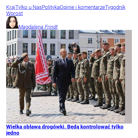
Kraj
Tylko u Nas
Polityka
Opinie i komentarze
Tygodnik
Wprost
Magdalena
Frindt
Wielka obława drogówki. Będą kontrolować tylko
jedno