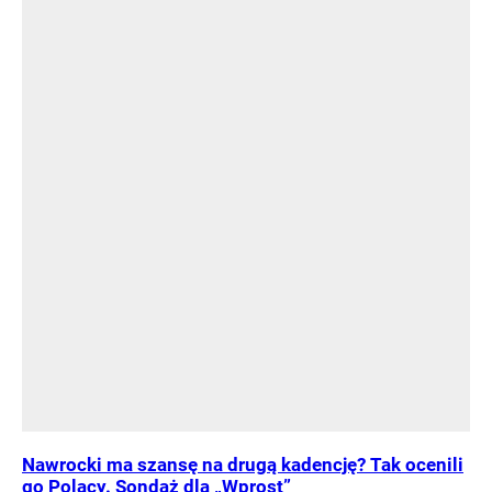
Nawrocki ma szansę na drugą kadencję? Tak ocenili
go Polacy. Sondaż dla „Wprost”