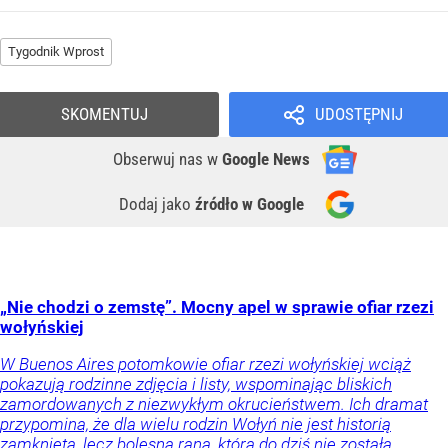
Tygodnik Wprost
SKOMENTUJ
UDOSTĘPNIJ
Obserwuj nas
w
Google News
Dodaj jako
źródło w Google
„Nie chodzi o zemstę”. Mocny apel w sprawie ofiar rzezi
wołyńskiej
W Buenos Aires potomkowie ofiar rzezi wołyńskiej wciąż
pokazują rodzinne zdjęcia i listy, wspominając bliskich
zamordowanych z niezwykłym okrucieństwem. Ich dramat
przypomina, że dla wielu rodzin Wołyń nie jest historią
zamkniętą, lecz bolesną raną, która do dziś nie została