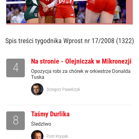
Spis treści
tygodnika Wprost nr 17/2008 (1322)
Na stronie - Olejniczak w Mikronezji
4
Opozycja robi za chórek w orkiestrze Donalda
Tuska
Grzegorz Pawelczyk
Taśmy Durlika
8
Śledztwo
Piotr Krysiak