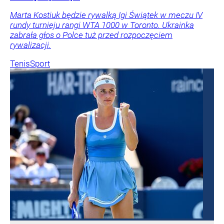
Marta Kostiuk będzie rywalką Igi Świątek w meczu IV
rundy turnieju rangi WTA 1000 w Toronto. Ukrainka
zabrała głos o Polce tuż przed rozpoczęciem
rywalizacji.
Tenis
Sport