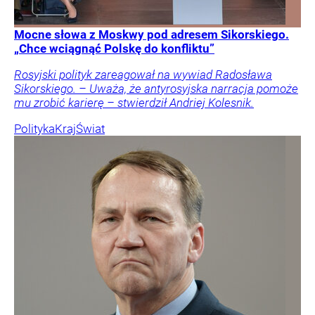
Mocne słowa z Moskwy pod adresem Sikorskiego.
„Chce wciągnąć Polskę do konfliktu”
Rosyjski polityk zareagował na wywiad Radosława
Sikorskiego. – Uważa, że antyrosyjska narracja pomoże
mu zrobić karierę – stwierdził Andriej Kolesnik.
Polityka
Kraj
Świat