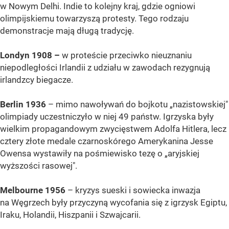
w Nowym Delhi. Indie to kolejny kraj, gdzie ogniowi
olimpijskiemu towarzyszą protesty. Tego rodzaju
demonstracje mają długą tradycję.
Londyn 1908 –
w proteście przeciwko nieuznaniu
niepodległości Irlandii z udziału w zawodach rezygnują
irlandzcy biegacze.
Berlin 1936
– mimo nawoływań do bojkotu „nazistowskiej"
olimpiady uczestniczyło w niej 49 państw. Igrzyska były
wielkim propagandowym zwycięstwem Adolfa Hitlera, lecz
cztery złote medale czarnoskórego Amerykanina Jesse
Owensa wystawiły na pośmiewisko tezę o „aryjskiej
wyższości rasowej".
Melbourne 1956
– kryzys sueski i sowiecka inwazja
na Węgrzech były przyczyną wycofania się z igrzysk Egiptu,
Iraku, Holandii, Hiszpanii i Szwajcarii.