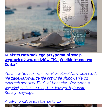
Minister Nawrockiego przypomniał swoją
wypowiedź ws. sędziów TK. „Wielkie kłamstwo
Żurka”
Zbigniew Bogucki zaznaczył, że Karol Nawrocki nigdy
nie zadeklarował, że nie przyjmie ślubowania od
czterech sędziów TK. Szef Kancelarii Prezydenta
wyjaśnił, że kluczem będzie decyzja Trybunału
Konstytucyjnego.
Kraj
Polityka
Opinie i komentarze