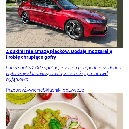
Z cukinii nie smażę placków. Dodaję mozzarellę
i robię chrupiące gofry
Lubisz gofry? Gdy spróbujesz tych przepadniesz. Jeden
wytrawny składnik sprawia, że smakują naprawdę
wyjątkowo.
Przepisy
Żywienie
Składniki odżywcze