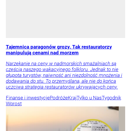
Tajemnica paragonów grozy. Tak restauratorzy
manipulują cenami nad morzem
Narzekanie na ceny w nadmorskich smażalniach są
częścią naszego wakacyjnego folkloru. Jednak to nie
głupota turystów, naiwność ani niezdolność mnożenia i
dodawania do stu. To przemyślana, ale nie do końca
uczciwa strategia restauratorów ukrywających ceny.
Finanse i inwestycje
Podróże
Kraj
Tylko u Nas
Tygodnik
Wprost