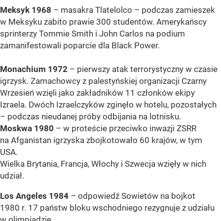
Meksyk 1968
– masakra Tlatelolco – podczas zamieszek
w Meksyku zabito prawie 300 studentów. Amerykańscy
sprinterzy Tommie Smith i John Carlos na podium
zamanifestowali poparcie dla Black Power.
Monachium 1972
– pierwszy atak terrorystyczny w czasie
igrzysk. Zamachowcy z palestyńskiej organizacji Czarny
Wrzesień wzięli jako zakładników 11 członków ekipy
Izraela. Dwóch Izraelczyków zginęło w hotelu, pozostałych
– podczas nieudanej próby odbijania na lotnisku.
Moskwa 1980
– w proteście przeciwko inwazji ZSRR
na Afganistan igrzyska zbojkotowało 60 krajów, w tym
USA.
Wielka Brytania, Francja, Włochy i Szwecja wzięły w nich
udział.
Los Angeles 1984
– odpowiedź Sowietów na bojkot
1980 r. 17 państw bloku wschodniego rezygnuje z udziału
w olimpiadzie.