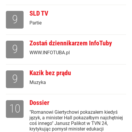
SLD TV
9
Partie
Zostań dziennikarzem InfoTuby
9
WWW.INFOTUBA.pl
Kazik bez prądu
9
Muzyka
Dossier
10
"Romanowi Giertychowi pokazałem kiedyś
język, a minister Hall pokazałbym najchętniej
coś innego" Janusz Palikot w TVN 24,
krytykując pomysł minister edukacji