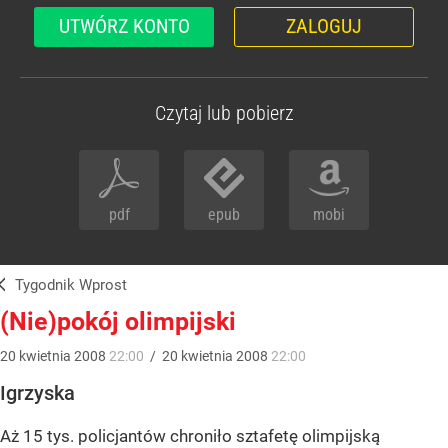
UTWÓRZ KONTO
ZALOGUJ
Czytaj lub pobierz
pdf
epub
mobi
Tygodnik Wprost
(Nie)pokój olimpijski
20
kwietnia
2008
22:00
/
20
kwietnia
2008
22:00
Igrzyska
Aż 15 tys. policjantów chroniło sztafetę olimpijską