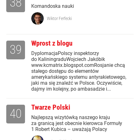
38
Komandoska nauki
Wiktor Ferfecki
Wprost z blogu
39
DyplomacjaPolscy inspektorzy
do KaliningraduWojciech Jakóbik
www.kcmatrix.blogspot.comRosjanie chcą
stałego dostępu do elementów
amerykańskiego systemu antyrakietowego,
jaki ma się znaleźć w Polsce. Oczywiście,
dajmy im kolejny, po ambasadzie i...
Twarze Polski
40
Najlepszą wizytówką naszego kraju
za granicą jest obecnie kierowca Formuły
1 Robert Kubica – uważają Polacy