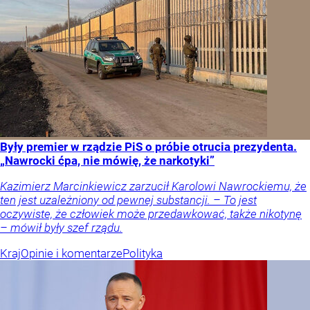
Były premier w rządzie PiS o próbie otrucia prezydenta.
„Nawrocki ćpa, nie mówię, że narkotyki”
Kazimierz Marcinkiewicz zarzucił Karolowi Nawrockiemu, że
ten jest uzależniony od pewnej substancji. – To jest
oczywiste, że człowiek może przedawkować, także nikotynę
– mówił były szef rządu.
Kraj
Opinie i komentarze
Polityka