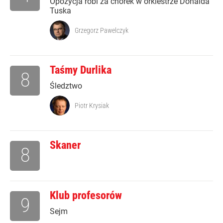
Opozycja robi za chórek w orkiestrze Donalda
Tuska
Grzegorz Pawelczyk
Taśmy Durlika
8
Śledztwo
Piotr Krysiak
Skaner
8
Klub profesorów
9
Sejm