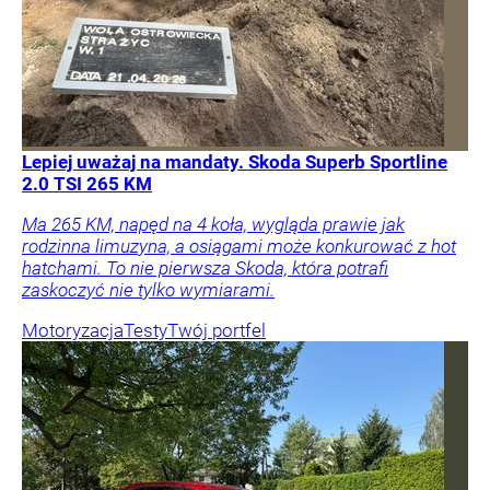
Lepiej uważaj na mandaty. Skoda Superb Sportline
2.0 TSI 265 KM
Ma 265 KM, napęd na 4 koła, wygląda prawie jak
rodzinna limuzyna, a osiągami może konkurować z hot
hatchami. To nie pierwsza Skoda, która potrafi
zaskoczyć nie tylko wymiarami.
Motoryzacja
Testy
Twój portfel