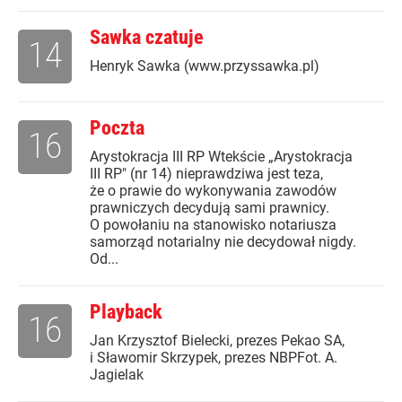
Sawka czatuje
14
Henryk Sawka (www.przyssawka.pl)
Poczta
16
Arystokracja III RP Wtekście „Arystokracja
III RP" (nr 14) nieprawdziwa jest teza,
że o prawie do wykonywania zawodów
prawniczych decydują sami prawnicy.
O powołaniu na stanowisko notariusza
samorząd notarialny nie decydował nigdy.
Od...
Playback
16
Jan Krzysztof Bielecki, prezes Pekao SA,
i Sławomir Skrzypek, prezes NBPFot. A.
Jagielak