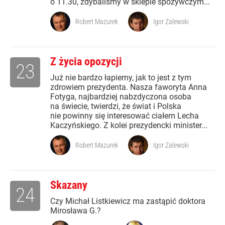
o 11.30, zdybaliśmy w sklepie spożywczym...
Robert Mazurek
Igor Zalewski
Z życia opozycji
23
Już nie bardzo łapiemy, jak to jest z tym
zdrowiem prezydenta. Nasza faworyta Anna
Fotyga, najbardziej nabzdyczona osoba
na świecie, twierdzi, że świat i Polska
nie powinny się interesować ciałem Lecha
Kaczyńskiego. Z kolei prezydencki minister...
Robert Mazurek
Igor Zalewski
Skazany
24
Czy Michał Listkiewicz ma zastąpić doktora
Mirosława G.?