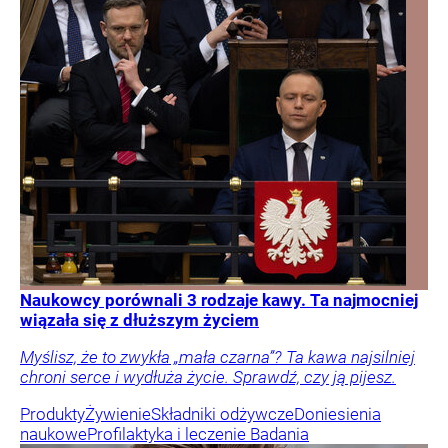
Naukowcy porównali 3 rodzaje kawy. Ta najmocniej
wiązała się z dłuższym życiem
Myślisz, że to zwykła „mała czarna”? Ta kawa najsilniej
chroni serce i wydłuża życie. Sprawdź, czy ją pijesz.
Produkty
Żywienie
Składniki odżywcze
Doniesienia
naukowe
Profilaktyka i leczenie
Badania