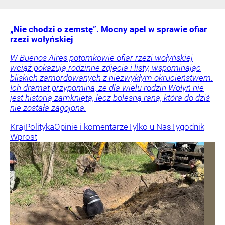
„Nie chodzi o zemstę”. Mocny apel w sprawie ofiar
rzezi wołyńskiej
W Buenos Aires potomkowie ofiar rzezi wołyńskiej
wciąż pokazują rodzinne zdjęcia i listy, wspominając
bliskich zamordowanych z niezwykłym okrucieństwem.
Ich dramat przypomina, że dla wielu rodzin Wołyń nie
jest historią zamkniętą, lecz bolesną raną, która do dziś
nie została zagojona.
Kraj
Polityka
Opinie i komentarze
Tylko u Nas
Tygodnik
Wprost