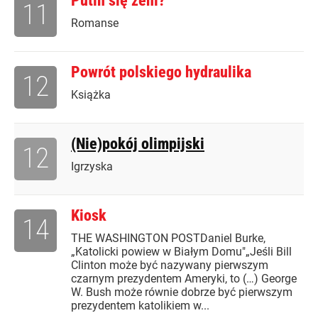
Putin się żeni?
11
Romanse
Powrót polskiego hydraulika
12
Książka
(Nie)pokój olimpijski
12
Igrzyska
Kiosk
14
THE WASHINGTON POSTDaniel Burke,
„Katolicki powiew w Białym Domu"„Jeśli Bill
Clinton może być nazywany pierwszym
czarnym prezydentem Ameryki, to (…) George
W. Bush może równie dobrze być pierwszym
prezydentem katolikiem w...