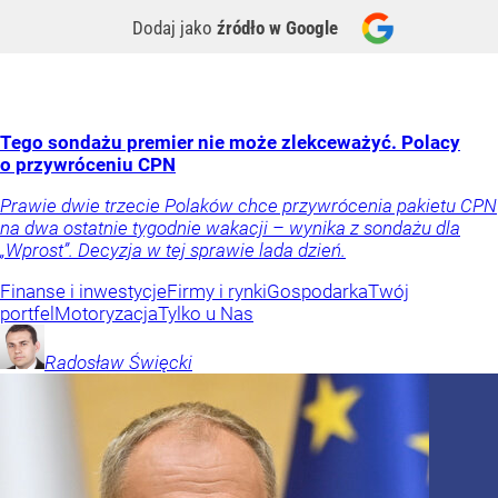
Dodaj jako
źródło w Google
Tego sondażu premier nie może zlekceważyć. Polacy
o przywróceniu CPN
Prawie dwie trzecie Polaków chce przywrócenia pakietu CPN
na dwa ostatnie tygodnie wakacji – wynika z sondażu dla
„Wprost”. Decyzja w tej sprawie lada dzień.
Finanse i inwestycje
Firmy i rynki
Gospodarka
Twój
portfel
Motoryzacja
Tylko u Nas
Radosław
Święcki