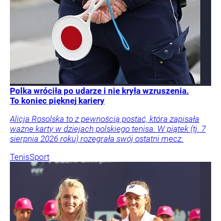
Polka wróciła po udarze i nie kryła wzruszenia.
To koniec pięknej kariery
Alicja Rosolska to z pewnością postać, która zapisała
ważne karty w dziejach polskiego tenisa. W piątek (tj. 7
sierpnia 2026 roku) rozegrała swój ostatni mecz.
Tenis
Sport