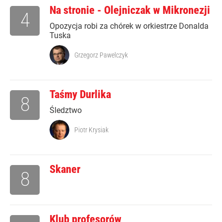
Na stronie - Olejniczak w Mikronezji
4
Opozycja robi za chórek w orkiestrze Donalda
Tuska
Grzegorz Pawelczyk
Taśmy Durlika
8
Śledztwo
Piotr Krysiak
Skaner
8
Klub profesorów