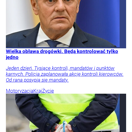
Wielka obława drogówki. Będą kontrolować tylko
jedno
Jeden dzień. Tysiące kontroli, mandatów i punktów
karnych. Policja zaplanowała akcję kontroli kierowców.
Od rana posypią się mandaty.
Motoryzacja
Kraj
Życie