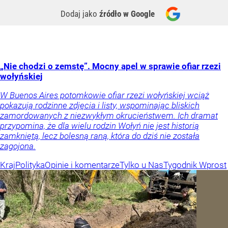
Dodaj jako
źródło w Google
„Nie chodzi o zemstę”. Mocny apel w sprawie ofiar rzezi
wołyńskiej
W Buenos Aires potomkowie ofiar rzezi wołyńskiej wciąż
pokazują rodzinne zdjęcia i listy, wspominając bliskich
zamordowanych z niezwykłym okrucieństwem. Ich dramat
przypomina, że dla wielu rodzin Wołyń nie jest historią
zamkniętą, lecz bolesną raną, która do dziś nie została
zagojona.
Kraj
Polityka
Opinie i komentarze
Tylko u Nas
Tygodnik Wprost