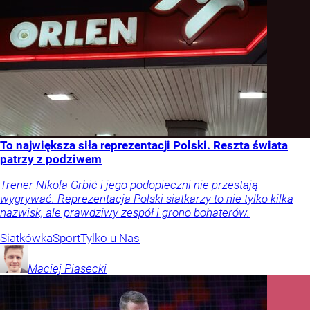
To największa siła reprezentacji Polski. Reszta świata
patrzy z podziwem
Trener Nikola Grbić i jego podopieczni nie przestają
wygrywać. Reprezentacja Polski siatkarzy to nie tylko kilka
nazwisk, ale prawdziwy zespół i grono bohaterów.
Siatkówka
Sport
Tylko u Nas
Maciej
Piasecki