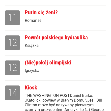
Putin się żeni?
11
Romanse
Powrót polskiego hydraulika
12
Książka
(Nie)pokój olimpijski
12
Igrzyska
Kiosk
14
THE WASHINGTON POSTDaniel Burke,
„Katolicki powiew w Białym Domu"„Jeśli Bill
Clinton może być nazywany pierwszym
czarnym prezydentem Ameryki, to (…) George