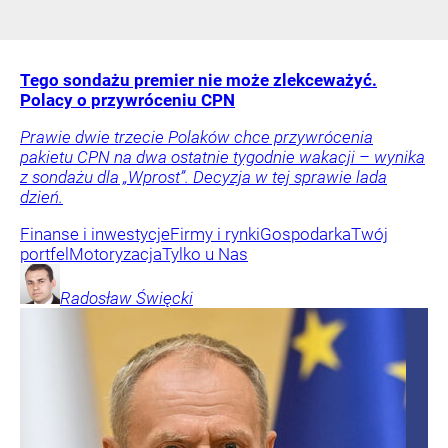
Tego sondażu premier nie może zlekceważyć.
Polacy o przywróceniu CPN
Prawie dwie trzecie Polaków chce przywrócenia
pakietu CPN na dwa ostatnie tygodnie wakacji – wynika
z sondażu dla „Wprost”. Decyzja w tej sprawie lada
dzień.
Finanse i inwestycje
Firmy i rynki
Gospodarka
Twój
portfel
Motoryzacja
Tylko u Nas
Radosław
Święcki