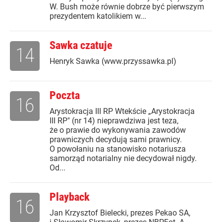
W. Bush może równie dobrze być pierwszym
prezydentem katolikiem w...
Sawka czatuje
14
Henryk Sawka (www.przyssawka.pl)
Poczta
16
Arystokracja III RP Wtekście „Arystokracja
III RP" (nr 14) nieprawdziwa jest teza,
że o prawie do wykonywania zawodów
prawniczych decydują sami prawnicy.
O powołaniu na stanowisko notariusza
samorząd notarialny nie decydował nigdy.
Od...
Playback
16
Jan Krzysztof Bielecki, prezes Pekao SA,