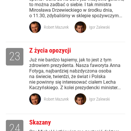
to można zadbać o siebie. I tak ministra
Mirosława Drzewieckiego w środku dnia,
o 11.30, zdybaliśmy w sklepie spożywczym...
Robert Mazurek
Igor Zalewski
Z życia opozycji
23
Już nie bardzo łapiemy, jak to jest z tym
zdrowiem prezydenta. Nasza faworyta Anna
Fotyga, najbardziej nabzdyczona osoba
na świecie, twierdzi, że świat i Polska
nie powinny się interesować ciałem Lecha
Kaczyńskiego. Z kolei prezydencki minister...
Robert Mazurek
Igor Zalewski
Skazany
24