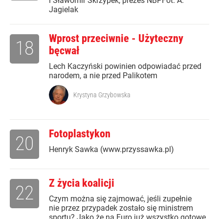
i Sławomir Skrzypek, prezes NBPFot. A.
Jagielak
Wprost przeciwnie - Użyteczny
18
bęcwał
Lech Kaczyński powinien odpowiadać przed
narodem, a nie przed Palikotem
Krystyna Grzybowska
Fotoplastykon
20
Henryk Sawka (www.przyssawka.pl)
Z życia koalicji
22
Czym można się zajmować, jeśli zupełnie
nie przez przypadek zostało się ministrem
sportu? Jako że na Euro już wszystko gotowe,