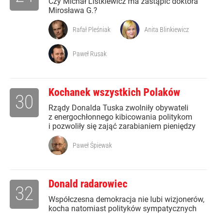
Czy Michał Listkiewicz ma zastąpić doktora
Mirosława G.?
Rafał Pleśniak
Anita Blinkiewicz
Paweł Rusak
Kochanek wszystkich Polaków
30
Rządy Donalda Tuska zwolniły obywateli
z energochłonnego kibicowania politykom
i pozwoliły się zająć zarabianiem pieniędzy
Paweł Śpiewak
Donald radarowiec
32
Współczesna demokracja nie lubi wizjonerów,
kocha natomiast polityków sympatycznych