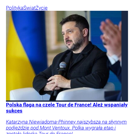
Polityka
Świat
Życie
Polska flaga na czele Tour de France! Ależ wspaniały
sukces
Katarzyna Niewiadoma-Phinney najszybsza na słynnym
podjeździe pod Mont Ventoux. Polka wygrała etap i
została liderką Tour de France!