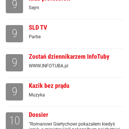
9
Sejm
SLD TV
9
Partie
Zostań dziennikarzem InfoTuby
9
WWW.INFOTUBA.pl
Kazik bez prądu
9
Muzyka
Dossier
10
"Romanowi Giertychowi pokazałem kiedyś