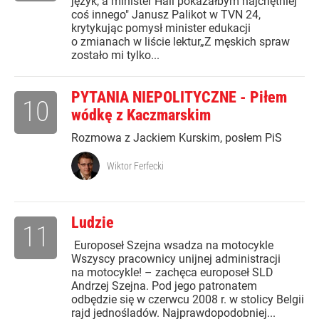
język, a minister Hall pokazałbym najchętniej
coś innego" Janusz Palikot w TVN 24,
krytykując pomysł minister edukacji
o zmianach w liście lektur„Z męskich spraw
zostało mi tylko...
PYTANIA NIEPOLITYCZNE - Piłem
10
wódkę z Kaczmarskim
Rozmowa z Jackiem Kurskim, posłem PiS
Wiktor Ferfecki
Ludzie
11
Europoseł Szejna wsadza na motocykle
Wszyscy pracownicy unijnej administracji
na motocykle! – zachęca europoseł SLD
Andrzej Szejna. Pod jego patronatem
odbędzie się w czerwcu 2008 r. w stolicy Belgii
rajd jednośladów. Najprawdopodobniej...