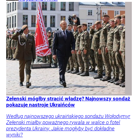
Zełenski mógłby stracić władzę? Najnowszy sondaż
pokazuje nastroje Ukraińców
Według najnowszego ukraińskiego sondażu Wołodymyr
Zełenski miałby poważnego rywala w walce o fotel
prezydenta Ukrainy. Jakie mogłyby być dokładne
wyniki?