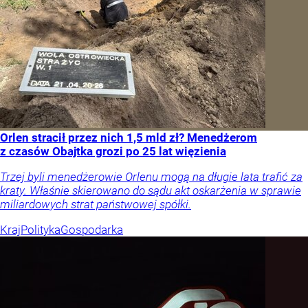
Orlen stracił przez nich 1,5 mld zł? Menedżerom
z czasów Obajtka grozi po 25 lat więzienia
Trzej byli menedżerowie Orlenu mogą na długie lata trafić za
kraty. Właśnie skierowano do sądu akt oskarżenia w sprawie
miliardowych strat państwowej spółki.
Kraj
Polityka
Gospodarka