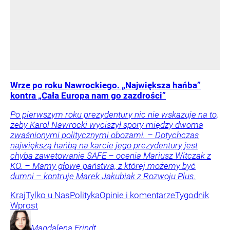
Wrze po roku Nawrockiego. „Największa hańba”
kontra „Cała Europa nam go zazdrości”
Po pierwszym roku prezydentury nic nie wskazuje na to,
żeby Karol Nawrocki wyciszył spory między dwoma
zwaśnionymi politycznymi obozami. – Dotychczas
największą hańbą na karcie jego prezydentury jest
chyba zawetowanie SAFE – ocenia Mariusz Witczak z
KO. – Mamy głowę państwa, z której możemy być
dumni – kontruje Marek Jakubiak z Rozwoju Plus.
Kraj
Tylko u Nas
Polityka
Opinie i komentarze
Tygodnik
Wprost
Magdalena
Frindt