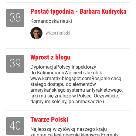
Postać tygodnia - Barbara Kudrycka
38
Komandoska nauki
Wiktor Ferfecki
Wprost z blogu
39
DyplomacjaPolscy inspektorzy
do KaliningraduWojciech Jakóbik
www.kcmatrix.blogspot.comRosjanie chcą
stałego dostępu do elementów
amerykańskiego systemu antyrakietowego,
jaki ma się znaleźć w Polsce. Oczywiście,
dajmy im kolejny, po ambasadzie i...
Twarze Polski
40
Najlepszą wizytówką naszego kraju
za granicą jest obecnie kierowca Formuły