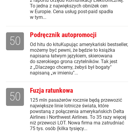
z raportu Urzędu Komunikacji Elektronicznej.
To jedna z największych obniżek cen
w Europie. Cena usług post-paid spadła
w tym...
Podręcznik autopromocji
50
Od hitu do kituKupując amerykański bestseller,
możemy być pewni, że będzie to książka
napisana łatwym językiem, skierowana
do szerokiego grona czytelników. Tak jest
z „Dlaczego chcemy, żebyś był bogaty"
napisaną „w imieniu"...
Fuzja ratunkowa
50
125 mln pasażerów rocznie będą przewozić
największe linie lotnicze świata, które
powstaną z połączenia amerykańskich Delta
Airlines i Northwest Airlines. To 35 razy więcej
niż przewozi LOT. Nowa firma ma zatrudniać
75 tys. osób (kilka tysięcy...