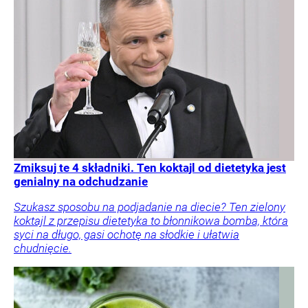
Zmiksuj te 4 składniki. Ten koktajl od dietetyka jest
genialny na odchudzanie
Szukasz sposobu na podjadanie na diecie? Ten zielony
koktajl z przepisu dietetyka to błonnikowa bomba, która
syci na długo, gasi ochotę na słodkie i ułatwia
chudnięcie.