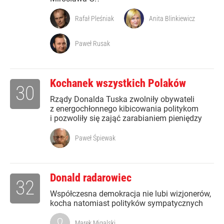
Rafał Pleśniak
Anita Blinkiewicz
Paweł Rusak
Kochanek wszystkich Polaków
30
Rządy Donalda Tuska zwolniły obywateli
z energochłonnego kibicowania politykom
i pozwoliły się zająć zarabianiem pieniędzy
Paweł Śpiewak
Donald radarowiec
32
Współczesna demokracja nie lubi wizjonerów,
kocha natomiast polityków sympatycznych
Marek Migalski