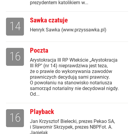
prezydentem katolikiem w...
Sawka czatuje
14
Henryk Sawka (www.przyssawka.pl)
Poczta
16
Arystokracja III RP Wtekście „Arystokracja
III RP" (nr 14) nieprawdziwa jest teza,
że o prawie do wykonywania zawodów
prawniczych decydują sami prawnicy.
O powołaniu na stanowisko notariusza
samorząd notarialny nie decydował nigdy.
Od...
Playback
16
Jan Krzysztof Bielecki, prezes Pekao SA,
i Sławomir Skrzypek, prezes NBPFot. A.
Jagielak