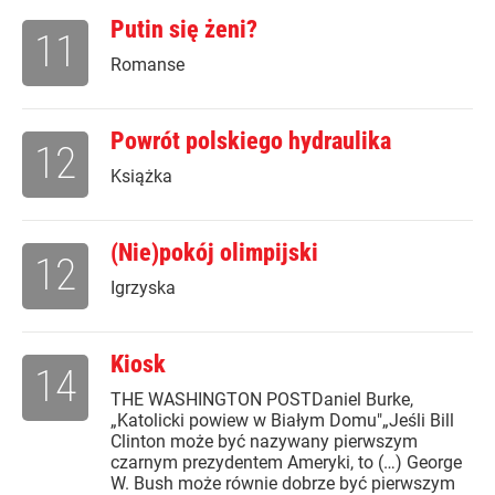
Putin się żeni?
11
Romanse
Powrót polskiego hydraulika
12
Książka
(Nie)pokój olimpijski
12
Igrzyska
Kiosk
14
THE WASHINGTON POSTDaniel Burke,
„Katolicki powiew w Białym Domu"„Jeśli Bill
Clinton może być nazywany pierwszym
czarnym prezydentem Ameryki, to (…) George
W. Bush może równie dobrze być pierwszym