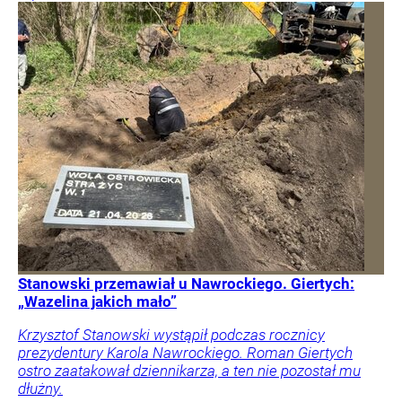
Stanowski przemawiał u Nawrockiego. Giertych:
„Wazelina jakich mało”
Krzysztof Stanowski wystąpił podczas rocznicy
prezydentury Karola Nawrockiego. Roman Giertych
ostro zaatakował dziennikarza, a ten nie pozostał mu
dłużny.