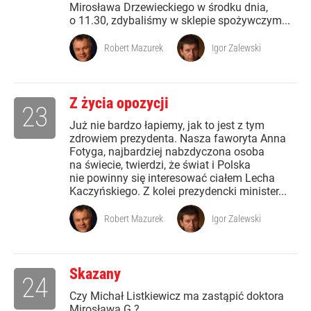
Mirosława Drzewieckiego w środku dnia,
o 11.30, zdybaliśmy w sklepie spożywczym...
Robert Mazurek
Igor Zalewski
Z życia opozycji
23
Już nie bardzo łapiemy, jak to jest z tym
zdrowiem prezydenta. Nasza faworyta Anna
Fotyga, najbardziej nabzdyczona osoba
na świecie, twierdzi, że świat i Polska
nie powinny się interesować ciałem Lecha
Kaczyńskiego. Z kolei prezydencki minister...
Robert Mazurek
Igor Zalewski
Skazany
24
Czy Michał Listkiewicz ma zastąpić doktora
Mirosława G.?