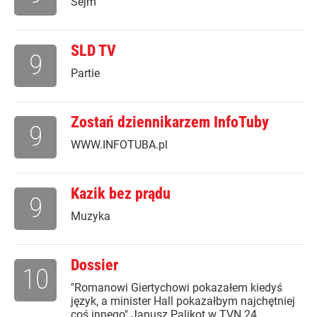
Sejm
SLD TV
9
Partie
Zostań dziennikarzem InfoTuby
9
WWW.INFOTUBA.pl
Kazik bez prądu
9
Muzyka
Dossier
10
"Romanowi Giertychowi pokazałem kiedyś
język, a minister Hall pokazałbym najchętniej
coś innego" Janusz Palikot w TVN 24,