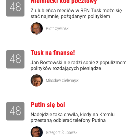
Niemiecki kod pocztowy
48
Z ulubieńca mediów w RFN Tusk może się
stać najmniej pożądanym politykiem
Piotr Cywiński
Tusk na finanse!
48
Jan Rostowski nie radzi sobie z populizmem
polityków rozdających pieniądze
Mirosław Cielemęcki
Putin się boi
48
Nadejdzie taka chwila, kiedy na Kremlu
przestaną odbierać telefony Putina
Grzegorz Ślubowski