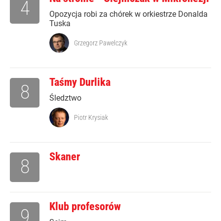
4
Opozycja robi za chórek w orkiestrze Donalda
Tuska
Grzegorz Pawelczyk
Taśmy Durlika
8
Śledztwo
Piotr Krysiak
Skaner
8
Klub profesorów
9