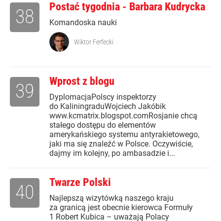
Postać tygodnia - Barbara Kudrycka
38
Komandoska nauki
Wiktor Ferfecki
Wprost z blogu
39
DyplomacjaPolscy inspektorzy
do KaliningraduWojciech Jakóbik
www.kcmatrix.blogspot.comRosjanie chcą
stałego dostępu do elementów
amerykańskiego systemu antyrakietowego,
jaki ma się znaleźć w Polsce. Oczywiście,
dajmy im kolejny, po ambasadzie i...
Twarze Polski
40
Najlepszą wizytówką naszego kraju
za granicą jest obecnie kierowca Formuły
1 Robert Kubica – uważają Polacy