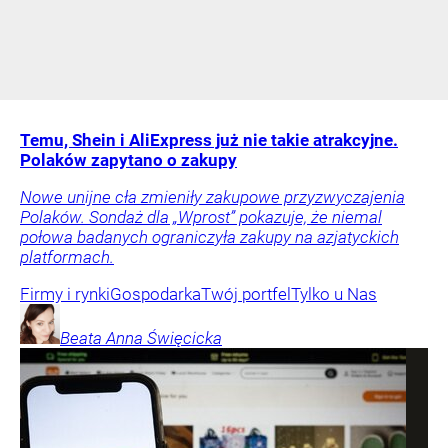
Temu, Shein i AliExpress już nie takie atrakcyjne.
Polaków zapytano o zakupy
Nowe unijne cła zmieniły zakupowe przyzwyczajenia
Polaków. Sondaż dla „Wprost” pokazuje, że niemal
połowa badanych ograniczyła zakupy na azjatyckich
platformach.
Firmy i rynki
Gospodarka
Twój portfel
Tylko u Nas
Beata Anna
Święcicka