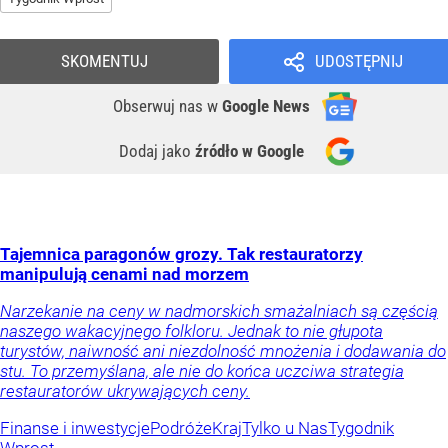
SKOMENTUJ
UDOSTĘPNIJ
Obserwuj nas
w
Google News
Dodaj jako
źródło w Google
Tajemnica paragonów grozy. Tak restauratorzy
manipulują cenami nad morzem
Narzekanie na ceny w nadmorskich smażalniach są częścią
naszego wakacyjnego folkloru. Jednak to nie głupota
turystów, naiwność ani niezdolność mnożenia i dodawania do
stu. To przemyślana, ale nie do końca uczciwa strategia
restauratorów ukrywających ceny.
Finanse i inwestycje
Podróże
Kraj
Tylko u Nas
Tygodnik