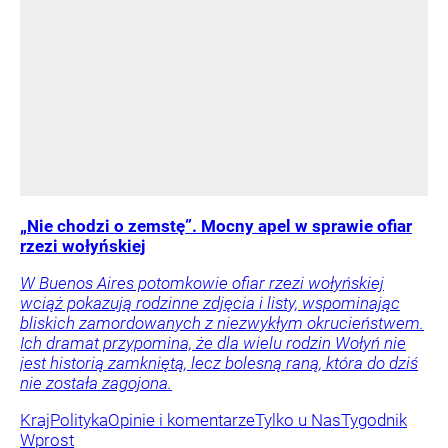
„Nie chodzi o zemstę”. Mocny apel w sprawie ofiar
rzezi wołyńskiej
W Buenos Aires potomkowie ofiar rzezi wołyńskiej
wciąż pokazują rodzinne zdjęcia i listy, wspominając
bliskich zamordowanych z niezwykłym okrucieństwem.
Ich dramat przypomina, że dla wielu rodzin Wołyń nie
jest historią zamkniętą, lecz bolesną raną, która do dziś
nie została zagojona.
Kraj
Polityka
Opinie i komentarze
Tylko u Nas
Tygodnik
Wprost