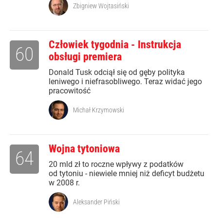
Zbigniew Wojtasiński
Człowiek tygodnia - Instrukcja
60
obsługi premiera
Donald Tusk odciął się od gęby polityka
leniwego i niefrasobliwego. Teraz widać jego
pracowitość
Michał Krzymowski
Wojna tytoniowa
64
20 mld zł to roczne wpływy z podatków
od tytoniu - niewiele mniej niż deficyt budżetu
w 2008 r.
Aleksander Piński