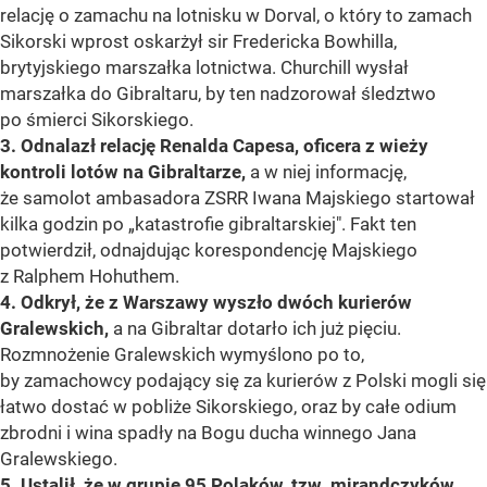
relację o zamachu na lotnisku w Dorval, o który to zamach
Sikorski wprost oskarżył sir Fredericka Bowhilla,
brytyjskiego marszałka lotnictwa. Churchill wysłał
marszałka do Gibraltaru, by ten nadzorował śledztwo
po śmierci Sikorskiego.
3. Odnalazł relację Renalda Capesa, oficera z wieży
kontroli lotów na Gibraltarze,
a w niej informację,
że samolot ambasadora ZSRR Iwana Majskiego startował
kilka godzin po „katastrofie gibraltarskiej". Fakt ten
potwierdził, odnajdując korespondencję Majskiego
z Ralphem Hohuthem.
4. Odkrył, że z Warszawy wyszło dwóch kurierów
Gralewskich,
a na Gibraltar dotarło ich już pięciu.
Rozmnożenie Gralewskich wymyślono po to,
by zamachowcy podający się za kurierów z Polski mogli się
łatwo dostać w pobliże Sikorskiego, oraz by całe odium
zbrodni i wina spadły na Bogu ducha winnego Jana
Gralewskiego.
5. Ustalił, że w grupie 95 Polaków, tzw. mirandczyków,