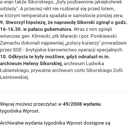
a więc także Sikorskiego, „były pozbawione jakiejkolwiek
odzieży". A przecież nikt nie rozbierał się przed lotem,
w którym temperatura spadała w samolocie poniżej zera.
9. Stworzył hipotezę, że naprawdę Sikorski zginął o godz.
16-16.30. w pałacu gubernatora.
Wraz z nim zginęli
wówczas gen. Klimecki, płk Marecki i por. Ponikiewski.
Zamachu dokonali najpewniej „polscy kurierzy" prowadzeni
przez SOE - brytyjskie kierownictwo operacji specjalnych.
10. Odkrycia te były możliwe, gdyż odnalazł m.in.
archiwum Heleny Sikorskiej,
archiwum Ludwika
Łubieńskiego, prywatne archiwum córki Sikorskiego Zofii
Leśniowskiej.
Więcej możesz przeczytać w
49/2008 wydaniu
tygodnika Wprost
.
Archiwalne wydania tygodnika Wprost dostępne są