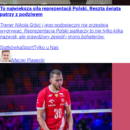
To największa siła reprezentacji Polski. Reszta świata
patrzy z podziwem
Trener Nikola Grbić i jego podopieczni nie przestają
wygrywać. Reprezentacja Polski siatkarzy to nie tylko kilka
nazwisk, ale prawdziwy zespół i grono bohaterów.
Siatkówka
Sport
Tylko u Nas
Maciej
Piasecki