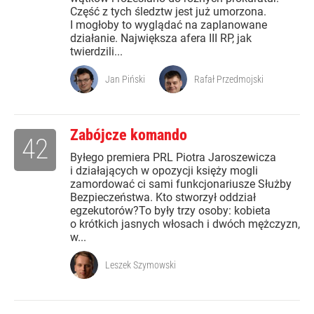
Część z tych śledztw jest już umorzona.
I mogłoby to wyglądać na zaplanowane
działanie. Największa afera III RP, jak
twierdzili...
Jan Piński
Rafał Przedmojski
Zabójcze komando
42
Byłego premiera PRL Piotra Jaroszewicza
i działających w opozycji księży mogli
zamordować ci sami funkcjonariusze Służby
Bezpieczeństwa. Kto stworzył oddział
egzekutorów?To były trzy osoby: kobieta
o krótkich jasnych włosach i dwóch mężczyzn,
w...
Leszek Szymowski