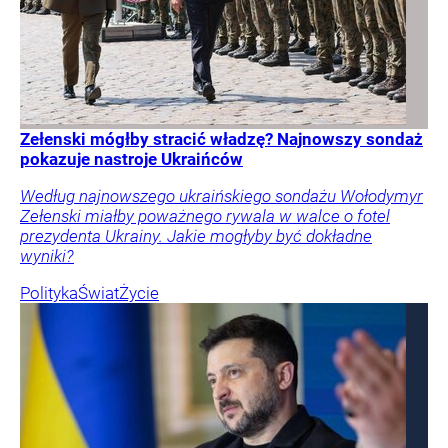
Zełenski mógłby stracić władzę? Najnowszy sondaż
pokazuje nastroje Ukraińców
Według najnowszego ukraińskiego sondażu Wołodymyr
Zełenski miałby poważnego rywala w walce o fotel
prezydenta Ukrainy. Jakie mogłyby być dokładne
wyniki?
Polityka
Świat
Życie