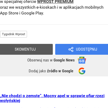
w specjalnej ofercie
WPROST PREMIUM
oraz we wszystkich e-kioskach i w aplikacjach mobilnych
App Store
i
Google Play
.
Tygodnik Wprost
SKOMENTUJ
UDOSTĘPNIJ
Obserwuj nas
w
Google News
Dodaj jako
źródło w Google
„Nie chodzi o zemstę”. Mocny apel w sprawie ofiar rzezi
wołyńskiej