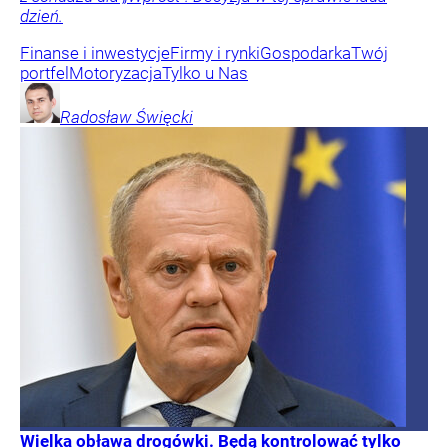
dzień.
Finanse i inwestycje
Firmy i rynki
Gospodarka
Twój
portfel
Motoryzacja
Tylko u Nas
Radosław
Święcki
Wielka obława drogówki. Będą kontrolować tylko