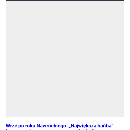
Wrze po roku Nawrockiego. „Największa hańba”