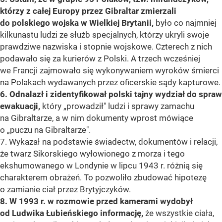
którzy z całej Europy przez Gibraltar zmierzali
do polskiego wojska w Wielkiej Brytanii,
było co najmniej
kilkunastu ludzi ze służb specjalnych, którzy ukryli swoje
prawdziwe nazwiska i stopnie wojskowe. Czterech z nich
podawało się za kurierów z Polski. A trzech wcześniej
we Francji zajmowało się wykonywaniem wyroków śmierci
na Polakach wydawanych przez oficerskie sądy kapturowe.
6. Odnalazł i zidentyfikował polski tajny wydział do spraw
ewakuacji,
który „prowadził" ludzi i sprawy zamachu
na Gibraltarze, a w nim dokumenty wprost mówiące
o „puczu na Gibraltarze".
7. Wykazał na podstawie świadectw, dokumentów i relacji,
że twarz Sikorskiego wyłowionego z morza i tego
ekshumowanego w Londynie w lipcu 1943 r. różnią się
charakterem obrażeń. To pozwoliło zbudować hipotezę
o zamianie ciał przez Brytyjczyków.
8. W 1993 r. w rozmowie przed kamerami wydobył
od Ludwika Łubieńskiego informację,
że wszystkie ciała,