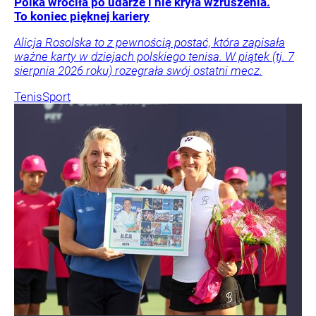
Polka wróciła po udarze i nie kryła wzruszenia.
To koniec pięknej kariery
Alicja Rosolska to z pewnością postać, która zapisała
ważne karty w dziejach polskiego tenisa. W piątek (tj. 7
sierpnia 2026 roku) rozegrała swój ostatni mecz.
Tenis
Sport