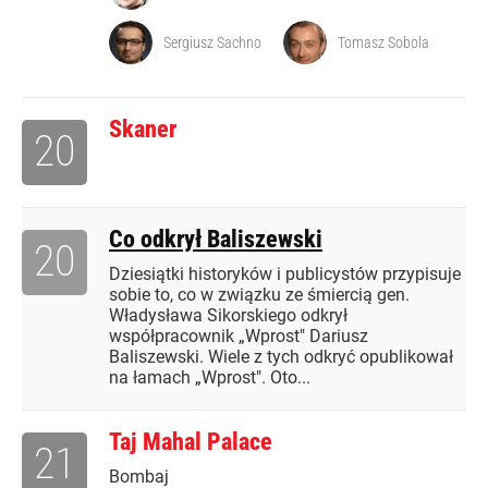
Sergiusz Sachno
Tomasz Sobola
Skaner
20
Co odkrył Baliszewski
20
Dziesiątki historyków i publicystów przypisuje
sobie to, co w związku ze śmiercią gen.
Władysława Sikorskiego odkrył
współpracownik „Wprost" Dariusz
Baliszewski. Wiele z tych odkryć opublikował
na łamach „Wprost". Oto...
Taj Mahal Palace
21
Bombaj