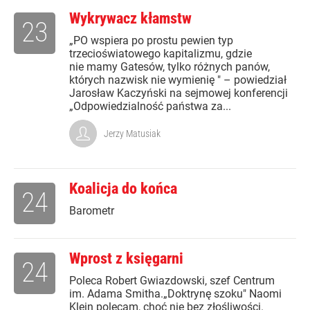
Wykrywacz kłamstw
23
„PO wspiera po prostu pewien typ
trzecioświatowego kapitalizmu, gdzie
nie mamy Gatesów, tylko różnych panów,
których nazwisk nie wymienię " – powiedział
Jarosław Kaczyński na sejmowej konferencji
„Odpowiedzialność państwa za...
Jerzy Matusiak
Koalicja do końca
24
Barometr
Wprost z księgarni
24
Poleca Robert Gwiazdowski, szef Centrum
im. Adama Smitha.„Doktrynę szoku" Naomi
Klein polecam, choć nie bez złośliwości.