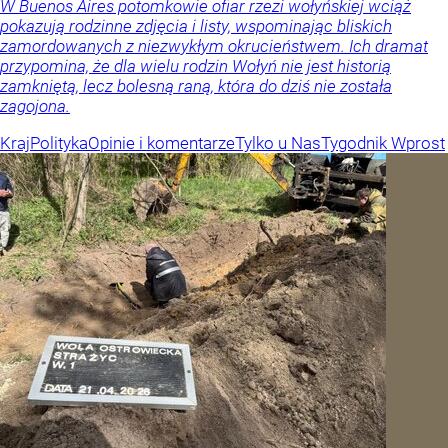
W Buenos Aires potomkowie ofiar rzezi wołyńskiej wciąż
pokazują rodzinne zdjęcia i listy, wspominając bliskich
zamordowanych z niezwykłym okrucieństwem. Ich dramat
przypomina, że dla wielu rodzin Wołyń nie jest historią
zamkniętą, lecz bolesną raną, która do dziś nie została
zagojona.
Kraj
Polityka
Opinie i komentarze
Tylko u Nas
Tygodnik Wprost