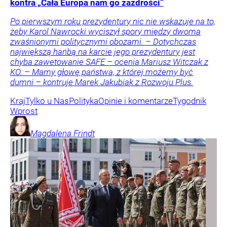
kontra „Cała Europa nam go zazdrości”
Po pierwszym roku prezydentury nic nie wskazuje na to,
żeby Karol Nawrocki wyciszył spory między dwoma
zwaśnionymi politycznymi obozami. – Dotychczas
największą hańbą na karcie jego prezydentury jest
chyba zawetowanie SAFE – ocenia Mariusz Witczak z
KO. – Mamy głowę państwa, z której możemy być
dumni – kontruje Marek Jakubiak z Rozwoju Plus.
Kraj
Tylko u Nas
Polityka
Opinie i komentarze
Tygodnik
Wprost
Magdalena
Frindt