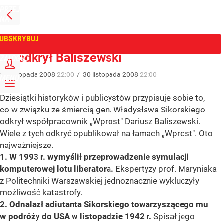
PRZEJDŹ
NA
WPROST
STRONĘ
GŁÓWNĄ
UBSKRYBUJ
Tygodnik Wprost
Co odkrył Baliszewski
ZALOGUJ
30
listopada
2008
22:00
/
30
listopada
2008
22:00
MENU
Dziesiątki historyków i publicystów przypisuje sobie to,
co w związku ze śmiercią gen. Władysława Sikorskiego
odkrył współpracownik „Wprost" Dariusz Baliszewski.
Wiele z tych odkryć opublikował na łamach „Wprost". Oto
najważniejsze.
1. W 1993 r. wymyślił przeprowadzenie symulacji
komputerowej lotu liberatora.
Ekspertyzy prof. Maryniaka
z Politechniki Warszawskiej jednoznacznie wykluczyły
możliwość katastrofy.
2. Odnalazł adiutanta Sikorskiego towarzyszącego mu
w podróży do USA w listopadzie 1942 r.
Spisał jego