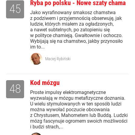
Ryba po polsku - Nowe szaty chama
45
Jako wyrafinowany smakosz chamstwa
z podziwem i przyjemnością obserwuję, jak
ludzie, których miałem za ogładzonych,
a nawet subtelnych, po zatopieniu się
w polityce chamieją. Gwałtownie i ochoczo.
Wybijają się na chamstwo, jakby przynosiło
im to...
Maciej Rybiński
Kod mózgu
48
Proste impulsy elektromagnetyczne
wyzwalają w mózgu metafizyczne doznania.
U wielu stymulowanych w ten sposób ludzi
można wywołać poczucie obcowania
z Chrystusem, Mahometem lub Buddą. Ludzki
mózg fascynuje ogromem swoich możliwości
i budzi strach,...