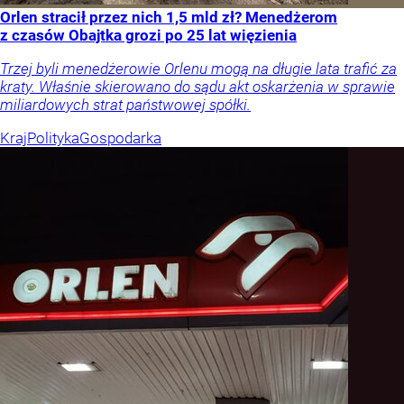
Orlen stracił przez nich 1,5 mld zł? Menedżerom
z czasów Obajtka grozi po 25 lat więzienia
Trzej byli menedżerowie Orlenu mogą na długie lata trafić za
kraty. Właśnie skierowano do sądu akt oskarżenia w sprawie
miliardowych strat państwowej spółki.
Kraj
Polityka
Gospodarka