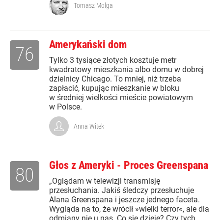
Tomasz Molga
Amerykański dom
76
Tylko 3 tysiące złotych kosztuje metr
kwadratowy mieszkania albo domu w dobrej
dzielnicy Chicago. To mniej, niż trzeba
zapłacić, kupując mieszkanie w bloku
w średniej wielkości mieście powiatowym
w Polsce.
Anna Witek
Głos z Ameryki - Proces Greenspana
80
„Oglądam w telewizji transmisję
przesłuchania. Jakiś śledczy przesłuchuje
Alana Greenspana i jeszcze jednego faceta.
Wygląda na to, że wrócił »wielki terror«, ale dla
odmiany nie u nas. Co się dzieje? Czy tych