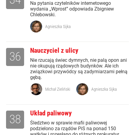
Na pytania czytelników internetowego
wydania „Wprost” odpowiada Zbigniew
Chlebowski.
Agnieszka Sijka
Nauczyciel z ulicy
36
Nie rzucają świec dymnych, nie palą opon ani
nie okupują rządowych budynków. Ale ich
związkowi przywódcy są zadymiarzami pełną
gębą.
Michał Zieliński
Agnieszka Sijka
Układ paliwowy
38
Śledztwo w sprawie mafii paliwowej
podzielono za rządów PiS na ponad 150
wątków i rozesłano do różnych prokuratur.