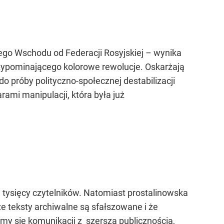
ego Wschodu od Federacji Rosyjskiej – wynika
rzypominającego kolorowe rewolucje. Oskarżają
 próby polityczno-społecznej destabilizacji
rami manipulacji, która była już
lka tysięcy czytelników. Natomiast prostalinowska
że teksty archiwalne są sfałszowane i że
zymy się komunikacji z szerszą publicznością,