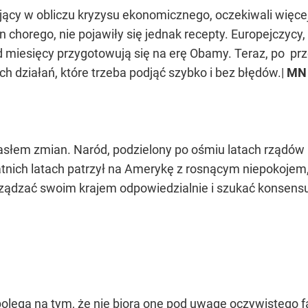
jący w obliczu kryzysu ekonomicznego, oczekiwali więc
n chorego, nie pojawiły się jednak recepty. Europejczycy,
d miesięcy przygotowują się na erę Obamy. Teraz, po p
h działań, które trzeba podjąć szybko i bez błędów.|
MN
em zmian. Naród, podzielony po ośmiu latach rządów Bus
atnich latach patrzył na Amerykę z rosnącym niepokojem
ządzać swoim krajem odpowiedzialnie i szukać konsensus
ega na tym, że nie biorą one pod uwagę oczywistego fakt