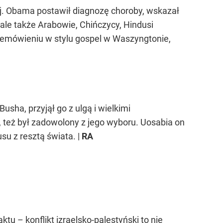
ej. Obama postawił diagnozę choroby, wskazał
 ale także Arabowie, Chińczycy, Hindusi
rzemówieniu w stylu gospel w Waszyngtonie,
ha, przyjął go z ulgą i wielkimi
, też był zadowolony z jego wyboru. Uosabia on
u z resztą świata. |
RA
u – konflikt izraelsko-palestyński to nie