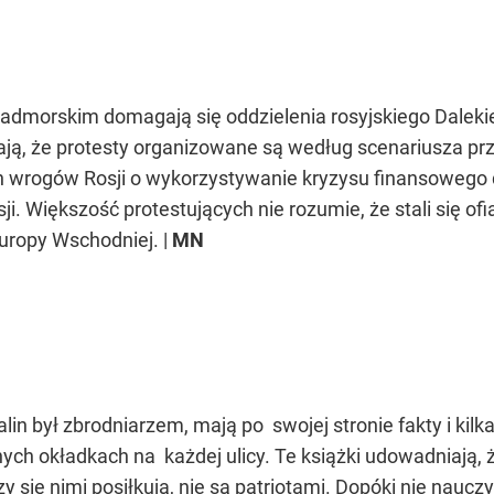
admorskim domagają się oddzielenia rosyjskiego Daleki
ają, że protesty organizowane są według scenariusza p
 wrogów Rosji o wykorzystywanie kryzysu finansowego do
i. Większość protestujących nie rozumie, że stali się ofia
uropy Wschodniej. |
MN
talin był zbrodniarzem, mają po swojej stronie fakty i ki
jnych okładkach na każdej ulicy. Te książki udowadniają, 
zy się nimi posiłkują, nie są patriotami. Dopóki nie nauc