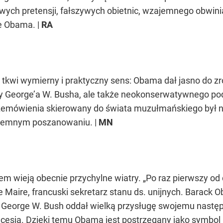
ych pretensji, fałszywych obietnic, wzajemnego obwinia
je Obama. |
RA
kwi wymierny i praktyczny sens: Obama dał jasno do zr
y George’a W. Busha, ale także neokonserwatywnego podej
zemówienia skierowany do świata muzułmańskiego był 
jemnym poszanowaniu. |
MN
 wieją obecnie przychylne wiatry. „Po raz pierwszy od 
Maire, francuski sekretarz stanu ds. unijnych. Barack O
. George W. Bush oddał wielką przysługę swojemu następc
recesją. Dzięki temu Obama jest postrzegany jako symbo