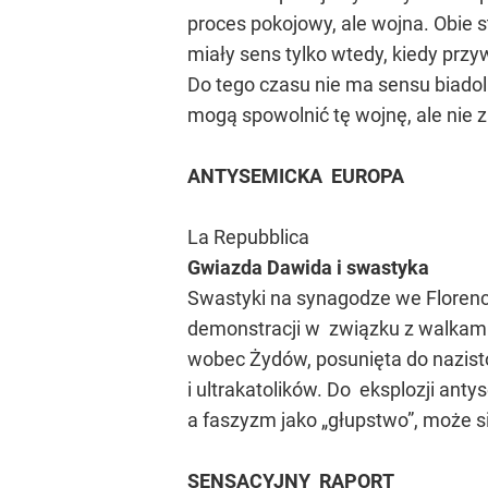
proces pokojowy, ale wojna. Obie s
miały sens tylko wtedy, kiedy prz
Do tego czasu nie ma sensu biadoli
mogą spowolnić tę wojnę, ale nie z
ANTYSEMICKA EUROPA
La Repubblica
Gwiazda Dawida i swastyka
Swastyki na synagodze we Florencj
demonstracji w związku z walkami
wobec Żydów, posunięta do nazisto
i ultrakatolików. Do eksplozji an
a faszyzm jako „głupstwo”, może si
SENSACYJNY RAPORT