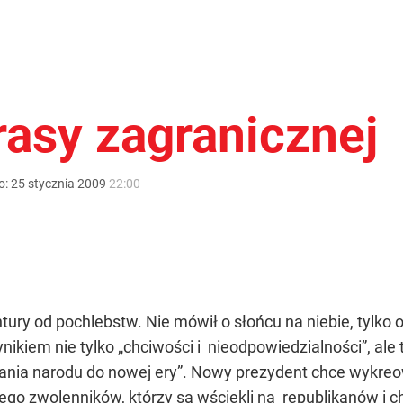
rasy zagranicznej
o:
25
stycznia
2009
22:00
ry od pochlebstw. Nie mówił o słońcu na niebie, tylko o 
wynikiem nie tylko „chciwości i nieodpowiedzialności”, a
wania narodu do nowej ery”. Nowy prezydent chce wykreo
ego zwolenników, którzy są wściekli na republikanów i c