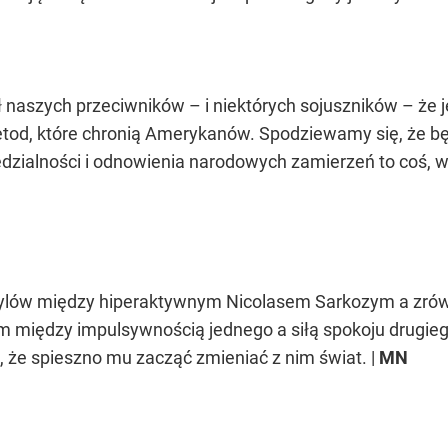
naszych przeciwników – i niektórych sojuszników – że je
metod, które chronią Amerykanów. Spodziewamy się, że bę
dzialności i odnowienia narodowych zamierzeń to coś,
stylów między hiperaktywnym Nicolasem Sarkozym a z
m między impulsywnością jednego a siłą spokoju drugieg
, że spieszno mu zacząć zmieniać z nim świat. |
MN