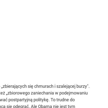
„zbierających się chmurach i szalejącej burzy".
le też „zbiorowego zaniechania w podejmowaniu
wać postpartyjną politykę. To trudne do
hcą się odegrać. Ale Obama nie jest tym