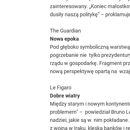
zainteresowany. „Koniec małostkow
dusiły naszą politykę” – proklamu
The Guardian
Nowa epoka
Pod głęboko symboliczną warstwą t
pogrzebanie nie tylko prezydentur
rządu w gospodarkę. Fragment pr
nową perspektywę opartą na wza
Le Figaro
Dobre wiatry
Między starym i nowym kontynentem
problemem" – powiedział Bruno Le 
nadziei, jakie są w nim pokładane
z wojną w Iraku, klęską banków i 