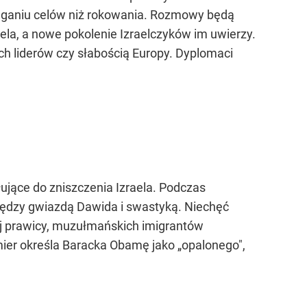
osiąganiu celów niż rokowania. Rozmowy będą
ela, a nowe pokolenie Izraelczyków im uwierzy.
ich liderów czy słabością Europy. Dyplomaci
ujące do zniszczenia Izraela. Podczas
iędzy gwiazdą Dawida i swastyką. Niechęć
nej prawicy, muzułmańskich imigrantów
emier określa Baracka Obamę jako „opalonego",