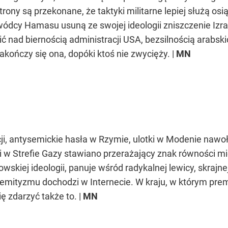
trony są przekonane, że taktyki militarne lepiej służą 
ywódcy Hamasu usuną ze swojej ideologii zniszczenie Izra
ć nad biernością administracji USA, bezsilnością arabsk
akończy się ona, dopóki ktoś nie zwycięży. |
MN
i, antysemickie hasła w Rzymie, ulotki w Modenie nawoł
 w Strefie Gazy stawiano przerażający znak równości m
wskiej ideologii, panuje wśród radykalnej lewicy, skraj
tysemityzmu dochodzi w Internecie. W kraju, w którym pr
ę zdarzyć także to. |
MN