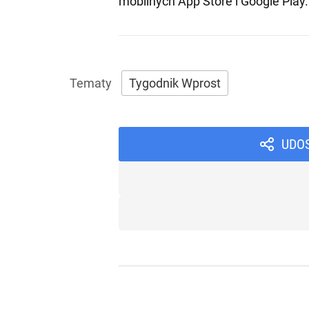
mobilnych
App Store
i
Google Play
.
Tygodnik Wprost
UDO