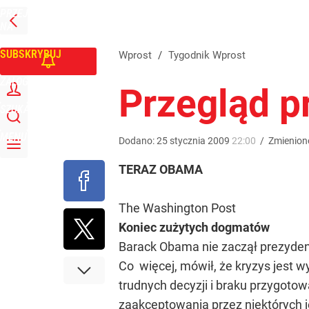
PRZEJDŹ
Udostępnij
0
Skomentuj
NA
WPROST
STRONĘ
GŁÓWNĄ
SUBSKRYBUJ
Wprost
/
Tygodnik Wprost
ZALOGUJ
Przegląd p
SZUKAJ
MENU
Dodano:
25
stycznia
2009
22:00
/
Zmienion
TERAZ OBAMA
The Washington Post
Koniec zużytych dogmatów
Barack Obama nie zaczął prezydentu
Co więcej, mówił, że kryzys jest 
trudnych decyzji i braku przygoto
zaakceptowania przez niektórych j