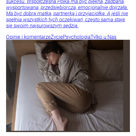
sukcesu. Współczesna Polka ma być piękna, zadbana,
wysportowana, przedsiębiorcza, emocjonalnie dojrzała.
Ma być dobrą matką, partnerką i przyjaciółką. A jeśli nie
spełnia wszystkich tych oczekiwań, często sama staje
się swoim najsurowszym sędzią.
Opinie i komentarze
Życie
Psychologia
Tylko u Nas