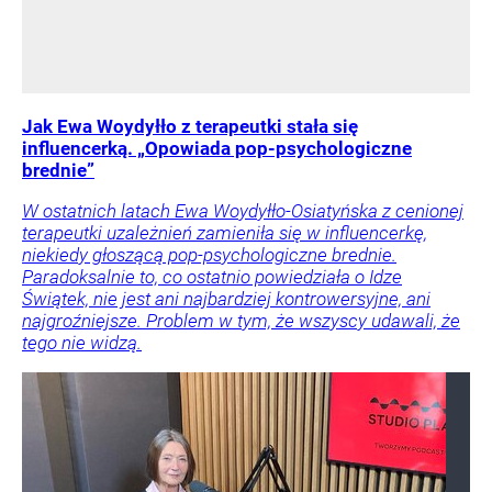
Jak Ewa Woydyłło z terapeutki stała się
influencerką. „Opowiada pop-psychologiczne
brednie”
W ostatnich latach Ewa Woydyłło-Osiatyńska z cenionej
terapeutki uzależnień zamieniła się w influencerkę,
niekiedy głoszącą pop-psychologiczne brednie.
Paradoksalnie to, co ostatnio powiedziała o Idze
Świątek, nie jest ani najbardziej kontrowersyjne, ani
najgroźniejsze. Problem w tym, że wszyscy udawali, że
tego nie widzą.