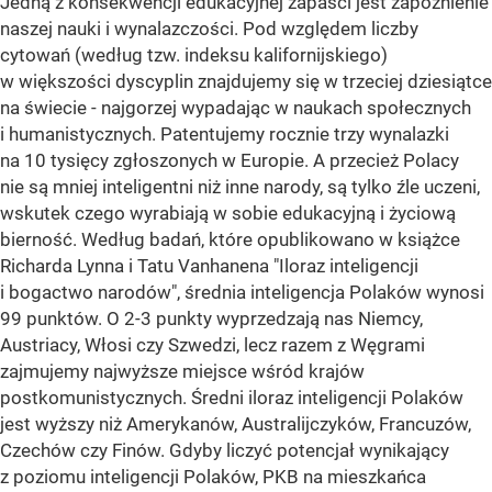
Jedną z konsekwencji edukacyjnej zapaści jest zapóźnienie
naszej nauki i wynalazczości. Pod względem liczby
cytowań (według tzw. indeksu kalifornijskiego)
w większości dyscyplin znajdujemy się w trzeciej dziesiątce
na świecie - najgorzej wypadając w naukach społecznych
i humanistycznych. Patentujemy rocznie trzy wynalazki
na 10 tysięcy zgłoszonych w Europie. A przecież Polacy
nie są mniej inteligentni niż inne narody, są tylko źle uczeni,
wskutek czego wyrabiają w sobie edukacyjną i życiową
bierność. Według badań, które opublikowano w książce
Richarda Lynna i Tatu Vanhanena "Iloraz inteligencji
i bogactwo narodów", średnia inteligencja Polaków wynosi
99 punktów. O 2-3 punkty wyprzedzają nas Niemcy,
Austriacy, Włosi czy Szwedzi, lecz razem z Węgrami
zajmujemy najwyższe miejsce wśród krajów
postkomunistycznych. Średni iloraz inteligencji Polaków
jest wyższy niż Amerykanów, Australijczyków, Francuzów,
Czechów czy Finów. Gdyby liczyć potencjał wynikający
z poziomu inteligencji Polaków, PKB na mieszkańca