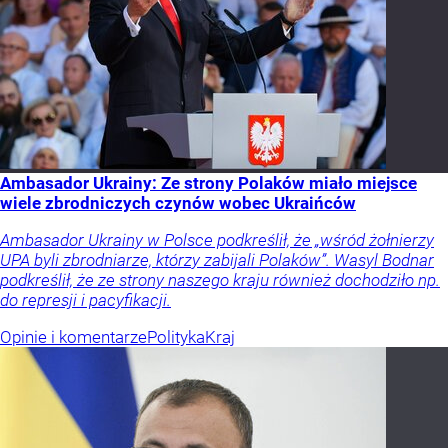
Ambasador Ukrainy: Ze strony Polaków miało miejsce
wiele zbrodniczych czynów wobec Ukraińców
Ambasador Ukrainy w Polsce podkreślił, że „wśród żołnierzy
UPA byli zbrodniarze, którzy zabijali Polaków”. Wasyl Bodnar
podkreślił, że ze strony naszego kraju również dochodziło np.
do represji i pacyfikacji.
Opinie i komentarze
Polityka
Kraj