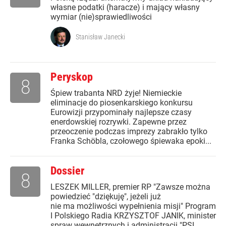
własne podatki (haracze) i mający własny
wymiar (nie)sprawiedliwości
Stanisław Janecki
Peryskop
8
Śpiew trabanta NRD żyje! Niemieckie
eliminacje do piosenkarskiego konkursu
Eurowizji przypominały najlepsze czasy
enerdowskiej rozrywki. Zapewne przez
przeoczenie podczas imprezy zabrakło tylko
Franka Schöbla, czołowego śpiewaka epoki...
Dossier
8
LESZEK MILLER, premier RP "Zawsze można
powiedzieć "dziękuję", jeżeli już
nie ma możliwości wypełnienia misji" Program
I Polskiego Radia KRZYSZTOF JANIK, minister
spraw wewnętrznych i administracji "PSL