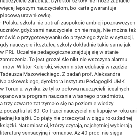
nauczyciele zarabiają. Dyrektor szkoły nie może zapłacić
więcej lepszym nauczycielom, bo karta gwarantuje
płacową urawniłowkę.
- Polska szkoła nie potrafi zaspokoić ambicji poznawczych
uczniów, gdyż sami nauczyciele ich nie mają. Nie można też
mówić o przygotowywaniu do przyszłego życia w sytuacji,
gdy nauczycieli kształcą szkoły dokładnie takie same jak
w PRL. Uczelnie pedagogiczne znajdują się w stanie
zamrożenia. To jest groza! Ale nikt nie wszczyna alarmu
- mówi Wiktor Kulerski, wiceminister edukacji w rządzie
Tadeusza Mazowieckiego. Z badań prof. Aleksandra
Nalaskowskiego, dyrektora Instytutu Pedagogiki UMK
w Toruniu, wynika, że tylko połowa nauczycieli licealnych
opanowała program nauczania własnego przedmiotu,
a trzy czwarte zatrzymało się na poziomie wiedzy
z początku lat 80. Co trzeci nauczyciel nie kupuje w roku ani
jednej książki. Co piąty nie przeczytał w ciągu roku żadnej
książki. Natomiast ci, którzy czytają, najchętniej wybierają
literaturę sensacyjną i romanse. Aż 40 proc. nie sięga