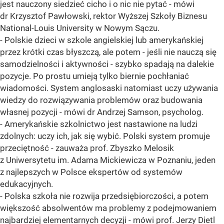
jest nauczony siedzieć cicho i o nic nie pytać - mówi
dr Krzysztof Pawłowski, rektor Wyższej Szkoły Biznesu
National-Louis University w Nowym Sączu.
- Polskie dzieci w szkole angielskiej lub amerykańskiej
przez krótki czas błyszczą, ale potem - jeśli nie nauczą się
samodzielności i aktywności - szybko spadają na dalekie
pozycje. Po prostu umieją tylko biernie pochłaniać
wiadomości. System anglosaski natomiast uczy używania
wiedzy do rozwiązywania problemów oraz budowania
własnej pozycji - mówi dr Andrzej Samson, psycholog.
- Amerykańskie szkolnictwo jest nastawione na ludzi
zdolnych: uczy ich, jak się wybić. Polski system promuje
przeciętność - zauważa prof. Zbyszko Melosik
z Uniwersytetu im. Adama Mickiewicza w Poznaniu, jeden
z najlepszych w Polsce ekspertów od systemów
edukacyjnych.
- Polska szkoła nie rozwija przedsiębiorczości, a potem
większość absolwentów ma problemy z podejmowaniem
najbardziej elementarnych decyzji - mówi prof. Jerzy Dietl