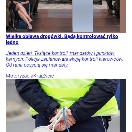
Wielka obława drogówki. Będą kontrolować tylko
jedno
Jeden dzień. Tysiące kontroli, mandatów i punktów
karnych. Policja zaplanowała akcję kontroli kierowców.
Od rana posypią się mandaty.
Motoryzacja
Kraj
Życie