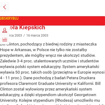
PRZEJDŹ
NA
WPROST
STRONĘ
GŁÓWNĄ
UBSKRYBUJ
Tygodnik Wprost
Szkoła Kiepskich
ZALOGUJ
16
marca
2003
/
16
marca
2003
MENU
Bill Clinton, pochodzący z biednej rodziny z miasteczka
Hope w Arkansas, w Polsce nie tylko nie zostałby
prezydentem, ale mógłby wręcz nie ukończyć studiów.
Zaledwie 3-4 proc. utalentowanych uczniów i studentów
wyławia polski system edukacyjny. System amerykański
wyławia 50 proc. takich osób (przeciętna w Europie wynosi
4 - 11 proc.). Dane pochodzą z badań Petera Druckera
profesora Claremont Graduate University w Kalifornii. Bill
Clinton został wyłowiony przez amerykański system
edukacyjny, a dzięki stypendiom ukończył Georgetown
University. Kolejne stypendium (Rhodesa) umożliwiło mu