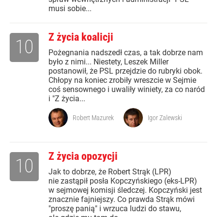
musi sobie...
Z życia koalicji
10
Pożegnania nadszedł czas, a tak dobrze nam
było z nimi... Niestety, Leszek Miller
postanowił, że PSL przejdzie do rubryki obok.
Chłopy na koniec zrobiły wreszcie w Sejmie
coś sensownego i uwaliły winiety, za co naród
i "Z życia...
Robert Mazurek
Igor Zalewski
Z życia opozycji
10
Jak to dobrze, że Robert Strąk (LPR)
nie zastąpił posła Kopczyńskiego (eks-LPR)
w sejmowej komisji śledczej. Kopczyński jest
znacznie fajniejszy. Co prawda Strąk mówi
"proszę panią" i wrzuca ludzi do stawu,