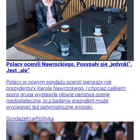
Polacy ocenili Nawrockiego. Posypały się „jedynki”.
Jest „ale”
Polacy w nowym sondażu ocenili pierwszy rok
prezydentury Karola Nawrockiego. I chociaż całkiem
spora grupa wystawiła głowie państwa ocenę
niedostateczną, to z badania prezydent może
wyciągnąć też optymistyczne wnioski.
Sondaże
Kraj
Polityka