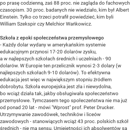
po prasę codzienną, zaś 88 proc. nie zagląda do fachowych
czasopism. 30 proc. badanych nie wiedziało, kim był Albert
Einstein. Tylko co trzeci potrafił powiedzieć, kim byli
William Szekspir czy Melchior Wańkowicz.
Szkoła z epoki społeczeństwa przemysłowego
- Każdy dolar wydany w amerykańskim systemie
edukacyjnym przynosi 17-20 dolarów zysku,
a w najlepszych szkołach średnich i uczelniach - 90
dolarów. W Europie ten przelicznik wynosi 2-3 dolary (w
najlepszych szkołach 9-10 dolarów). To efektywna
edukacja jest więc w największym stopniu źródłem
dobrobytu. Szkoła europejska jest zła i niewydolna,
bo wciąż działa tak, jakby obsługiwała społeczeństwo
przemysłowe. Tymczasem tego społeczeństwa nie ma już
od ponad 20 lat - mówi "Wprost" prof. Peter Drucker.
Utrzymywanie zawodówek, techników i liceów
zawodowych - stanowiących wciąż 43 proc. polskich szkół
średnich - nie ma sensu. Umiejętności ich absolwentów są