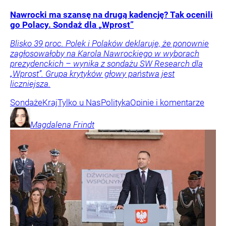
Nawrocki ma szansę na drugą kadencję? Tak ocenili
go Polacy. Sondaż dla „Wprost”
Blisko 39 proc. Polek i Polaków deklaruje, że ponownie
zagłosowałoby na Karola Nawrockiego w wyborach
prezydenckich – wynika z sondażu SW Research dla
„Wprost”. Grupa krytyków głowy państwa jest
liczniejsza.
Sondaże
Kraj
Tylko u Nas
Polityka
Opinie i komentarze
Magdalena
Frindt