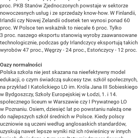
proc. PKB Stanów Zjednoczonych powstaje w sektorze
nowoczesnych usług i ze sprzedaży know-how. W Finlandii,
Irlandii czy Nowej Zelandii odsetek ten wynosi ponad 60
proc. W Polsce ten wskaźnik to niecałe 6 proc. Tylko
3 proc. naszego eksportu stanowią wyroby zaawansowane
technologicznie, podczas gdy Irlandczycy eksportują takich
wyrobów 47 proc., Węgrzy - 24 proc., Estończycy - 12 proc.
Oazy normalności
Polska szkoła nie jest skazana na nieefektywny model
edukacji, o czym świadczą sukcesy tzw. szkół społecznych,
na przykład I Katolickiego LO im. Króla Jana III Sobieskiego
w Bydgoszczy, Szkoły Europejskiej w Łodzi, 1. i 14.
społecznego liceum w Warszawie czy I Prywatnego LO
w Poznaniu. Osiem, dziesięć lat po powstaniu należą one
do najlepszych szkół średnich w Polsce. Kiedy polscy
uczniowie są uczeni według anglosaskich standardów,
uzyskują nawet lepsze wyniki niż ich rówieśnicy w innych