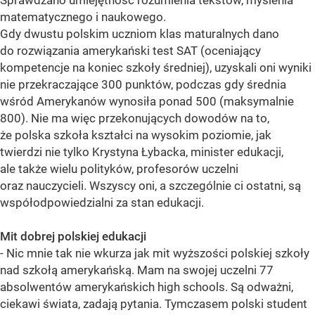
Sprawdzano umiejętność rozumienia tekstów, myślenia
matematycznego i naukowego.
Gdy dwustu polskim uczniom klas maturalnych dano
do rozwiązania amerykański test SAT (oceniający
kompetencje na koniec szkoły średniej), uzyskali oni wyniki
nie przekraczające 300 punktów, podczas gdy średnia
wśród Amerykanów wynosiła ponad 500 (maksymalnie
800). Nie ma więc przekonujących dowodów na to,
że polska szkoła kształci na wysokim poziomie, jak
twierdzi nie tylko Krystyna Łybacka, minister edukacji,
ale także wielu polityków, profesorów uczelni
oraz nauczycieli. Wszyscy oni, a szczególnie ci ostatni, są
współodpowiedzialni za stan edukacji.
Mit dobrej polskiej edukacji
- Nic mnie tak nie wkurza jak mit wyższości polskiej szkoły
nad szkołą amerykańską. Mam na swojej uczelni 77
absolwentów amerykańskich high schools. Są odważni,
ciekawi świata, zadają pytania. Tymczasem polski student