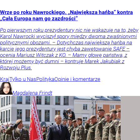
Wrze po roku Nawrockiego. „Największa hańba” kontra
„Cała Europa nam go zazdrości”
Po pierwszym roku prezydentury nic nie wskazuje na to, żeby
Karol Nawrocki wyciszył spory między dwoma zwaśnionymi
politycznymi obozami. – Dotychczas największą hańbą na
karcie jego prezydentury jest chyba zawetowanie SAFE –
ocenia Mariusz Witczak z KO. – Mamy głowę państwa, z
której możemy być dumni – kontruje Marek Jakubiak z
Rozwoju Plus.
Kraj
Tylko u Nas
Polityka
Opinie i komentarze
Magdalena
Frindt