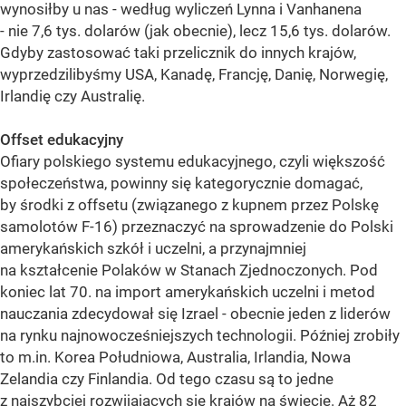
wynosiłby u nas - według wyliczeń Lynna i Vanhanena
- nie 7,6 tys. dolarów (jak obecnie), lecz 15,6 tys. dolarów.
Gdyby zastosować taki przelicznik do innych krajów,
wyprzedzilibyśmy USA, Kanadę, Francję, Danię, Norwegię,
Irlandię czy Australię.
Offset edukacyjny
Ofiary polskiego systemu edukacyjnego, czyli większość
społeczeństwa, powinny się kategorycznie domagać,
by środki z offsetu (związanego z kupnem przez Polskę
samolotów F-16) przeznaczyć na sprowadzenie do Polski
amerykańskich szkół i uczelni, a przynajmniej
na kształcenie Polaków w Stanach Zjednoczonych. Pod
koniec lat 70. na import amerykańskich uczelni i metod
nauczania zdecydował się Izrael - obecnie jeden z liderów
na rynku najnowocześniejszych technologii. Później zrobiły
to m.in. Korea Południowa, Australia, Irlandia, Nowa
Zelandia czy Finlandia. Od tego czasu są to jedne
z najszybciej rozwijających się krajów na świecie. Aż 82