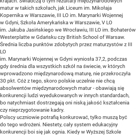
krajach. Świadczą o tym rezultaty międzynarodowych
matur w takich szkołach, jak Liceum im. Mikołaja
Kopernika w Warszawie, III LO im. Marynarki Wojennej
w Gdyni, Szkoła Amerykańska w Warszawie, V LO
im. Jakuba Jasińskiego we Wrocławiu, III LO im. Bohaterów
Westerplatte w Gdańsku czy British School of Warsaw.
Średnia liczba punktów zdobytych przez maturzystów z III
LO
im. Marynarki Wojennej w Gdyni wyniosła 37,2, podczas
gdy średnia dla wszystkich szkół na świecie, w których
wprowadzono międzynarodową maturę, nie przekroczyła
30 pkt. Cóż z tego, skoro polskie uczelnie nie chcą
absolwentów międzynarodowych matur - obawiają się
konkurencji ludzi wyedukowanych w innych standardach,
bo natychmiast dostrzegają oni niską jakość kształcenia
czy nieprzygotowanie kadry.
Polscy uczniowie potrafią konkurować, tylko muszą być
do tego wdrożeni. Niestety, cały system edukacyjny
konkurencji boi się jak ognia. Kiedy w Wyższej Szkole