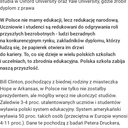
studia w Oxford University oraz Yale University, gdzie zrobił
dyplom z prawa
W Polsce nie mamy edukacji, lecz redukację narodową.
Uczniowie i studenci są redukowani do odgrywania roli
przyszłych bezrobotnych - ludzi bezradnych
na konkurencyjnym rynku, zakładników dyplomu, którzy
łudzą się, że papierek otwiera im drzwi
do kariery. To, co się dzieje w wielu polskich szkołach
i uczelniach, to zbrodnia edukacyjna. Polska szkoła zabija
naszą przyszłość.
Bill Clinton, pochodzący z biednej rodziny z miasteczka
Hope w Arkansas, w Polsce nie tylko nie zostałby
prezydentem, ale mógłby wręcz nie ukończyć studiów.
Zaledwie 3-4 proc. utalentowanych uczniów i studentów
wyławia polski system edukacyjny. System amerykański
wyławia 50 proc. takich osób (przeciętna w Europie wynosi
4-11 proc.). Dane te pochodzą z badań Petera Druckera,