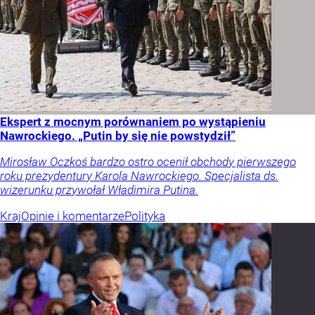
Ekspert z mocnym porównaniem po wystąpieniu
Nawrockiego. „Putin by się nie powstydził”
Mirosław Oczkoś bardzo ostro ocenił obchody pierwszego
roku prezydentury Karola Nawrockiego. Specjalista ds.
wizerunku przywołał Władimira Putina.
Kraj
Opinie i komentarze
Polityka