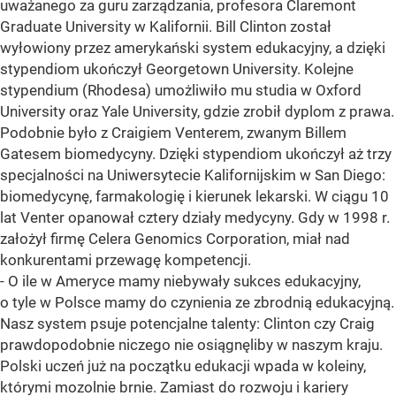
uważanego za guru zarządzania, profesora Claremont
Graduate University w Kalifornii. Bill Clinton został
wyłowiony przez amerykański system edukacyjny, a dzięki
stypendiom ukończył Georgetown University. Kolejne
stypendium (Rhodesa) umożliwiło mu studia w Oxford
University oraz Yale University, gdzie zrobił dyplom z prawa.
Podobnie było z Craigiem Venterem, zwanym Billem
Gatesem biomedycyny. Dzięki stypendiom ukończył aż trzy
specjalności na Uniwersytecie Kalifornijskim w San Diego:
biomedycynę, farmakologię i kierunek lekarski. W ciągu 10
lat Venter opanował cztery działy medycyny. Gdy w 1998 r.
założył firmę Celera Genomics Corporation, miał nad
konkurentami przewagę kompetencji.
- O ile w Ameryce mamy niebywały sukces edukacyjny,
o tyle w Polsce mamy do czynienia ze zbrodnią edukacyjną.
Nasz system psuje potencjalne talenty: Clinton czy Craig
prawdopodobnie niczego nie osiągnęliby w naszym kraju.
Polski uczeń już na początku edukacji wpada w koleiny,
którymi mozolnie brnie. Zamiast do rozwoju i kariery