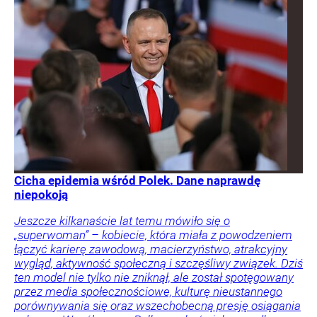
Cicha epidemia wśród Polek. Dane naprawdę
niepokoją
Jeszcze kilkanaście lat temu mówiło się o
„superwoman” – kobiecie, która miała z powodzeniem
łączyć karierę zawodową, macierzyństwo, atrakcyjny
wygląd, aktywność społeczną i szczęśliwy związek. Dziś
ten model nie tylko nie zniknął, ale został spotęgowany
przez media społecznościowe, kulturę nieustannego
porównywania się oraz wszechobecną presję osiągania