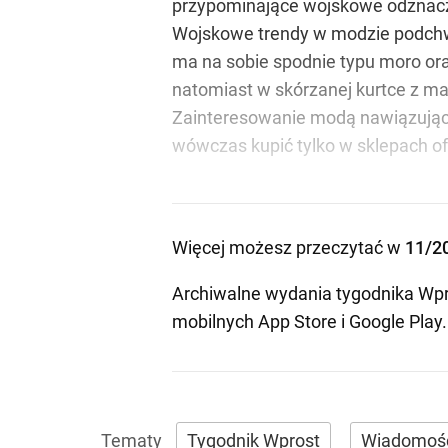
przypominające wojskowe odznacze
Wojskowe trendy w modzie podchwyc
ma na sobie spodnie typu moro ora
natomiast w skórzanej kurtce z m
Zainteresowanie modą nawiązującą
wówczas kupić tylko w sklepach of
Więcej możesz przeczytać w
11/2
Archiwalne wydania tygodnika Wpr
mobilnych
App Store
i
Google Play
.
Tygodnik Wprost
Wiadomoś