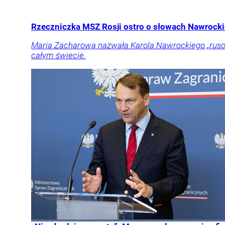
Rzeczniczka MSZ Rosji ostro o słowach Nawrockie
Maria Zacharowa nazwała Karola Nawrockiego „rusof
całym świecie.