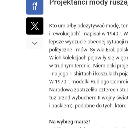
Projektanci mody rusza
Kto umiałby odczytywać modę, ten 
i rewolucjach" - napisał w 1940 r. 
lepsze wyczucie obecnej sytuacji n
polityczne - mówi Sylwia Erol, pols
W ich kolekcjach pojawiły się wię
w trudnym terenie. Niemiecki proj
- na jego T-shirtach i koszulach poja
W 1970 r. modelki Rudiego Gernrei
Narodowa zastrzeliła czterech stu
tuż przed wybuchem II wojny świat
i paskiem), podobne do tych, które 
Na wybieg marsz!