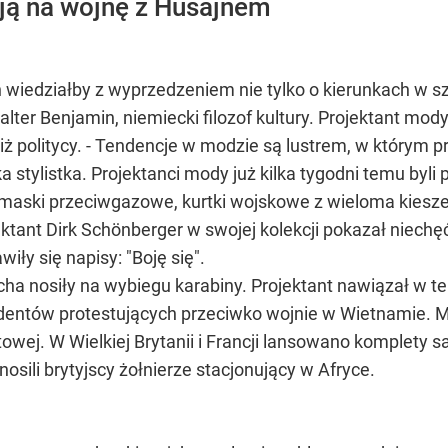
ją na wojnę z Husajnem
wiedziałby z wyprzedzeniem nie tylko o kierunkach w s
Walter Benjamin, niemiecki filozof kultury. Projektant mo
iż politycy. - Tendencje w modzie są lustrem, w którym p
ka stylistka. Projektanci mody już kilka tygodni temu byli
c maski przeciwgazowe, kurtki wojskowe z wieloma kiesz
ektant Dirk Schönberger w swojej kolekcji pokazał niec
wiły się napisy: "Boję się".
cha nosiły na wybiegu karabiny. Projektant nawiązał w 
dentów protestujących przeciwko wojnie w Wietnamie. Mu
owej. W Wielkiej Brytanii i Francji lansowano komplety 
nosili brytyjscy żołnierze stacjonujący w Afryce.