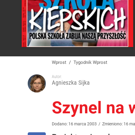
Wprost
/
Tygodnik Wprost
Autor:
Agnieszka Sijka
Szynel na 
Dodano:
16
marca
2003
/
Zmieniono:
16
ma