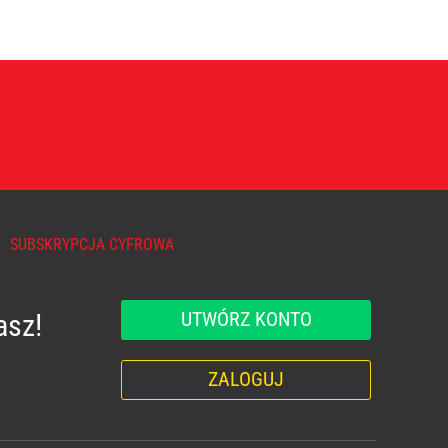
SUBSKRYPCJA CYFROWA
UTWÓRZ KONTO
asz!
ZALOGUJ