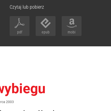
Czytaj lub pobierz
pdf
epub
mobi
wybiegu
rca
2003