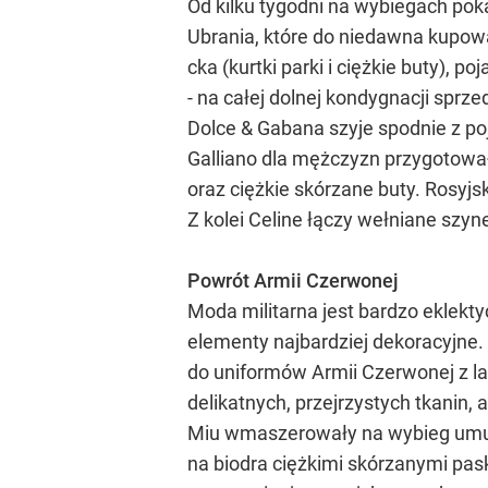
Od kilku tygodni na wybiegach pok
Ubrania, które do niedawna kupowal
cka (kurtki parki i ciężkie buty), 
- na całej dolnej kondygnacji sprz
Dolce & Gabana szyje spodnie z p
Galliano dla mężczyzn przygotował
oraz ciężkie skórzane buty. Rosyjs
Z kolei Celine łączy wełniane szyn
Powrót Armii Czerwonej
Moda militarna jest bardzo eklekty
elementy najbardziej dekoracyjne.
do uniformów Armii Czerwonej z l
delikatnych, przejrzystych tkanin, 
Miu wmaszerowały na wybieg umund
na biodra ciężkimi skórzanymi pas