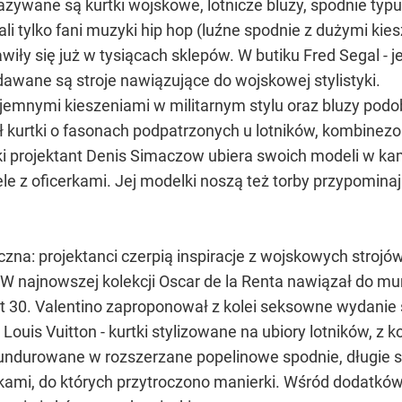
azywane są kurtki wojskowe, lotnicze bluzy, spodnie typ
i tylko fani muzyki hip hop (luźne spodnie z dużymi kies
pojawiły się już w tysiącach sklepów. W butiku Fred Segal
edawane są stroje nawiązujące do wojskowej stylistyki.
ojemnymi kieszeniami w militarnym stylu oraz bluzy po
 kurtki o fasonach podpatrzonych u lotników, kombinezo
ki projektant Denis Simaczow ubiera swoich modeli w kam
ele z oficerkami. Jej modelki noszą też torby przypominaj
czna: projektanci czerpią inspiracje z wojskowych strojów
 W najnowszej kolekcji Oscar de la Renta nawiązał do mu
at 30. Valentino zaproponował z kolei seksowne wydani
a Louis Vuitton - kurtki stylizowane na ubiory lotników, z
urowane w rozszerzane popelinowe spodnie, długie spód
kami, do których przytroczono manierki. Wśród dodatków