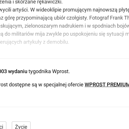
nia i skórzane rękawiczki.
ili artyści. W wideoklipie promującym najnowszą płytę 
z górę przypominającą ubiór czołgisty. Fotograf Frank T
askującym, zielonoszarym nadrukiem i w spodniach bojó
 do militariów mija zwykle po uspokojeniu się sytuacji
erujących artykuły z demobilu.
003 wydaniu
tygodnika Wprost
.
ost dostępne są w specjalnej ofercie
WPROST PREMIU
ci
Życie