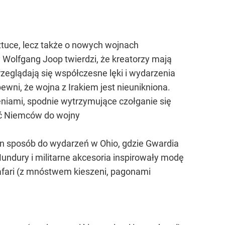
ztuce, lecz także o nowych wojnach
dy Wolfgang Joop twierdzi, że kreatorzy mają
rzeglądają się współczesne lęki i wydarzenia
 pewni, że wojna z Irakiem jest nieunikniona.
eniami, spodnie wytrzymujące czołganie się
hęć Niemców do wojny
ten sposób do wydarzeń w Ohio, gdzie Gwardia
ndury i militarne akcesoria inspirowały modę
safari (z mnóstwem kieszeni, pagonami