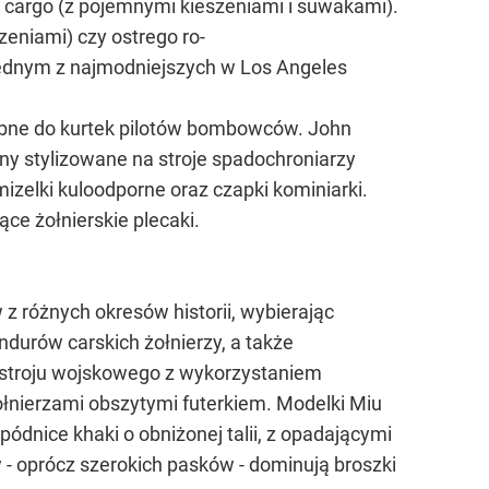
u cargo (z pojemnymi kieszeniami i suwakami).
zeniami) czy ostrego ro-
 - jednym z najmodniejszych w Los Angeles
dobne do kurtek pilotów bombowców. John
ny stylizowane na stroje spadochroniarzy
izelki kuloodporne oraz czapki kominiarki.
ące żołnierskie plecaki.
 z różnych okresów historii, wybierając
ndurów carskich żołnierzy, a także
e stroju wojskowego z wykorzystaniem
 kołnierzami obszytymi futerkiem. Modelki Miu
nice khaki o obniżonej talii, z opadającymi
 - oprócz szerokich pasków - dominują broszki