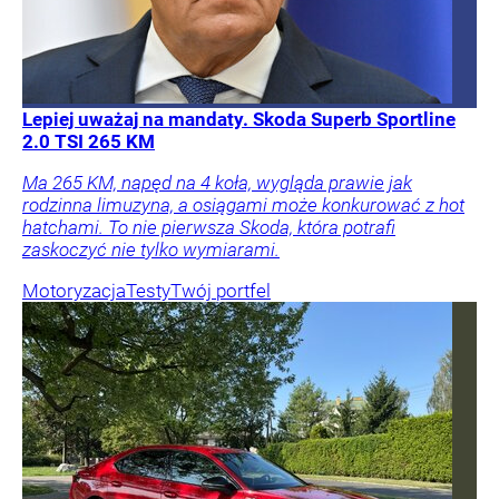
Lepiej uważaj na mandaty. Skoda Superb Sportline
2.0 TSI 265 KM
Ma 265 KM, napęd na 4 koła, wygląda prawie jak
rodzinna limuzyna, a osiągami może konkurować z hot
hatchami. To nie pierwsza Skoda, która potrafi
zaskoczyć nie tylko wymiarami.
Motoryzacja
Testy
Twój portfel