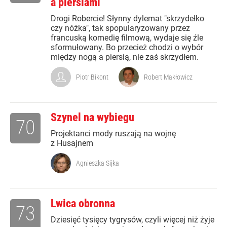
a piersiami
Drogi Robercie! Słynny dylemat "skrzydełko
czy nóżka", tak spopularyzowany przez
francuską komedię filmową, wydaje się źle
sformułowany. Bo przecież chodzi o wybór
między nogą a piersią, nie zaś skrzydłem.
Piotr Bikont
Robert Makłowicz
Szynel na wybiegu
70
Projektanci mody ruszają na wojnę
z Husajnem
Agnieszka Sijka
Lwica obronna
73
Dziesięć tysięcy tygrysów, czyli więcej niż żyje