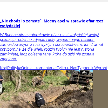
„Nie chodzi o zemstę”. Mocny apel w sprawie ofiar rzezi
wołyńskiej
W Buenos Aires potomkowie ofiar rzezi wołyńskiej wciąż
pokazują rodzinne zdjęcia i listy, wspominając bliskich
zamordowanych z niezwykłym okrucieństwem. Ich dramat
przypomina, że dla wielu rodzin Wołyń nie jest historią
zamkniętą, lecz bolesną raną, która do dziś nie została
zagojona.
Kraj
Polityka
Opinie i komentarze
Tylko u Nas
Tygodnik Wprost