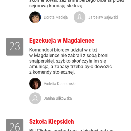
skomentować zeznania Jerzego Urbana przed
sejmową komisją śledczą...
Dorota Macieja
Jarosław Gajewski
Egzekucja w Magdalence
23
Komandosi biorący udział w akcji
w Magdalence nie zabrali z sobą broni
snajperskiej, szybko skończyła im się
amunicja, a zapasy trzeba było dowozić
z komendy stołecznej.
Violetta Krasnowska
Janina Blikowska
Szkoła Kiepskich
26
Bill Clinton, pochodzący z biednej rodziny