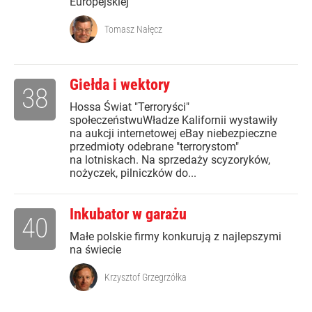
Europejskiej
Tomasz Nałęcz
Giełda i wektory
38
Hossa Świat "Terroryści"
społeczeństwuWładze Kalifornii wystawiły
na aukcji internetowej eBay niebezpieczne
przedmioty odebrane "terrorystom"
na lotniskach. Na sprzedaży scyzoryków,
nożyczek, pilniczków do...
Inkubator w garażu
40
Małe polskie firmy konkurują z najlepszymi
na świecie
Krzysztof Grzegrzółka