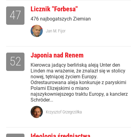
Licznik "Forbesa"
47
476 najbogatszych Ziemian
Jan M. Fijor
Japonia nad Renem
52
Kierowca jadący berlińską aleją Unter den
Linden ma wrażenie, że znalazł się w stolicy
nowej, tętniącej życiem Europy.
Odrestaurowana aleja konkuruje z paryskimi
Polami Elizejskimi o miano
najszykowniejszego traktu Europy, a kanclerz
Schröder...
Krzysztof Grzegrzółka
Ideologia średniactwa