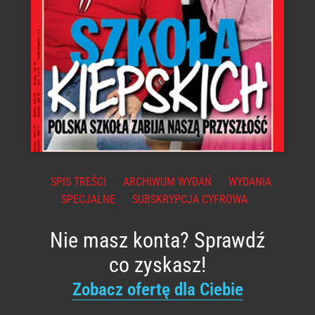
SPIS TREŚCI
ARCHIWUM WYDAŃ
WYDANIA
SPECJALNE
SUBSKRYPCJA CYFROWA
Nie masz konta? Sprawdź
co zyskasz!
Zobacz ofertę dla Ciebie