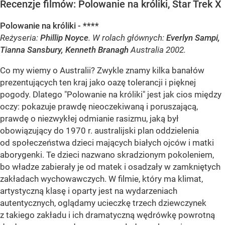
Recenzje filmów: Polowanie na króliki, Star Trek X
Polowanie na króliki - ****
Reżyseria:
Phillip Noyce
. W rolach głównych:
Everlyn Sampi,
Tianna Sansbury, Kenneth Branagh
Australia 2002.
Co my wiemy o Australii? Zwykle znamy kilka banałów
prezentujących ten kraj jako oazę tolerancji i pięknej
pogody. Dlatego "Polowanie na króliki" jest jak cios między
oczy: pokazuje prawdę nieoczekiwaną i poruszającą,
prawdę o niezwykłej odmianie rasizmu, jaką był
obowiązujący do 1970 r. australijski plan oddzielenia
od społeczeństwa dzieci mających białych ojców i matki
aborygenki. Te dzieci nazwano skradzionym pokoleniem,
bo władze zabierały je od matek i osadzały w zamkniętych
zakładach wychowawczych. W filmie, który ma klimat,
artystyczną klasę i oparty jest na wydarzeniach
autentycznych, oglądamy ucieczkę trzech dziewczynek
z takiego zakładu i ich dramatyczną wędrówkę powrotną