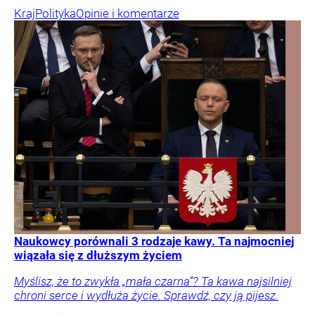
Kraj
Polityka
Opinie i komentarze
Naukowcy porównali 3 rodzaje kawy. Ta najmocniej
wiązała się z dłuższym życiem
Myślisz, że to zwykła „mała czarna”? Ta kawa najsilniej
chroni serce i wydłuża życie. Sprawdź, czy ją pijesz.