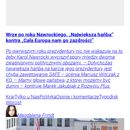
Wrze po roku Nawrockiego. „Największa hańba”
kontra „Cała Europa nam go zazdrości”
Po pierwszym roku prezydentury nic nie wskazuje na to,
żeby Karol Nawrocki wyciszył spory między dwoma
zwaśnionymi politycznymi obozami. – Dotychczas
największą hańbą na karcie jego prezydentury jest
chyba zawetowanie SAFE – ocenia Mariusz Witczak z
KO. – Mamy głowę państwa, z której możemy być
dumni – kontruje Marek Jakubiak z Rozwoju Plus.
Kraj
Tylko u Nas
Polityka
Opinie i komentarze
Tygodnik
Wprost
Magdalena
Frindt