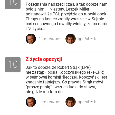
10
Pożegnania nadszedł czas, a tak dobrze nam
było z nimi... Niestety, Leszek Miller
postanowił, że PSL przejdzie do rubryki obok.
Chłopy na koniec zrobiły wreszcie w Sejmie
coś sensownego i uwaliły winiety, za co naród
i "Z życia...
Robert Mazurek
Igor Zalewski
Z życia opozycji
10
Jak to dobrze, że Robert Strąk (LPR)
nie zastąpił posła Kopczyńskiego (eks-LPR)
w sejmowej komisji śledczej. Kopczyński jest
znacznie fajniejszy. Co prawda Strąk mówi
"proszę panią" i wrzuca ludzi do stawu,
ale gdzie mu tam do...
Robert Mazurek
Igor Zalewski