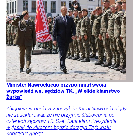
Minister Nawrockiego przypomniał swoją
wypowiedź ws. sędziów TK. „Wielkie kłamstwo
Żurka”
Zbigniew Bogucki zaznaczył, że Karol Nawrocki nigdy
nie zadeklarował, że nie przyjmie ślubowania od
czterech sędziów TK. Szef Kancelarii Prezydenta
wyjaśnił, że kluczem będzie decyzja Trybunału
Konstytucyjnego.