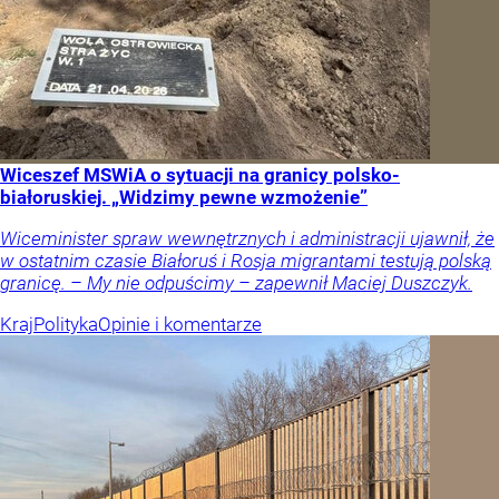
Wiceszef MSWiA o sytuacji na granicy polsko-
białoruskiej. „Widzimy pewne wzmożenie”
Wiceminister spraw wewnętrznych i administracji ujawnił, że
w ostatnim czasie Białoruś i Rosja migrantami testują polską
granicę. – My nie odpuścimy – zapewnił Maciej Duszczyk.
Kraj
Polityka
Opinie i komentarze