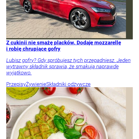
Z cukinii nie smażę placków. Dodaję mozzarellę
i robię chrupiące gofry
Lubisz gofry? Gdy spróbujesz tych przepadniesz. Jeden
wytrawny składnik sprawia, że smakują naprawdę
wyjątkowo.
Przepisy
Żywienie
Składniki odżywcze