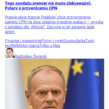
Tego sondażu premier nie może zlekceważyć.
Polacy o przywróceniu CPN
Prawie dwie trzecie Polaków chce przywrócenia
pakietu CPN na dwa ostatnie tygodnie wakacji – wynika
z sondażu dla „Wprost”. Decyzja w tej sprawie lada
dzień.
Finanse i inwestycje
Firmy i rynki
Gospodarka
Twój
portfel
Motoryzacja
Tylko u Nas
Radosław
Święcki