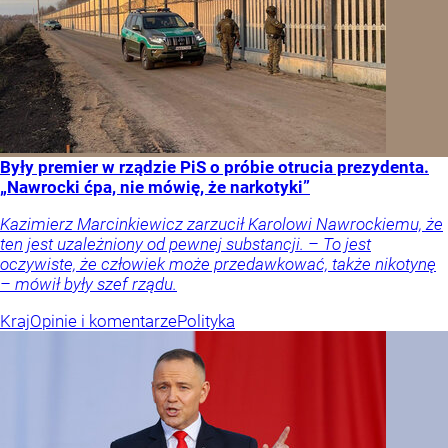
Były premier w rządzie PiS o próbie otrucia prezydenta.
„Nawrocki ćpa, nie mówię, że narkotyki”
Kazimierz Marcinkiewicz zarzucił Karolowi Nawrockiemu, że
ten jest uzależniony od pewnej substancji. – To jest
oczywiste, że człowiek może przedawkować, także nikotynę
– mówił były szef rządu.
Kraj
Opinie i komentarze
Polityka