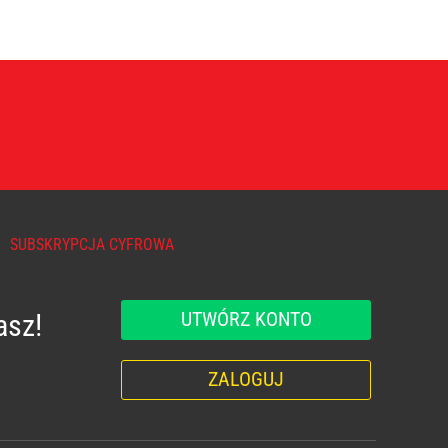
SUBSKRYPCJA CYFROWA
UTWÓRZ KONTO
asz!
ZALOGUJ