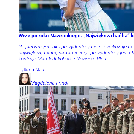
Wrze po roku Nawrockiego. „Największa hańba” k
Po pierwszym roku prezydentury nic nie wskazuje n
największą hańbą na karcie jego prezydentury jest
kontruje Marek Jakubiak z Rozwoju Plus.
Tylko u Nas
Magdalena
Frindt