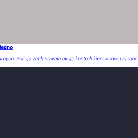
 jedno
arnych. Policja zaplanowała akcję kontroli kierowców. Od rana