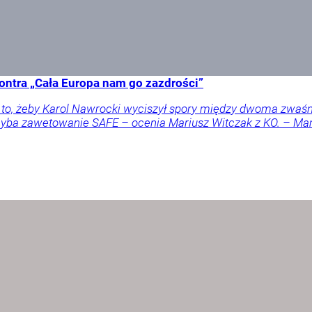
ontra „Cała Europa nam go zazdrości”
a to, żeby Karol Nawrocki wyciszył spory między dwoma zwaś
 chyba zawetowanie SAFE – ocenia Mariusz Witczak z KO. – M