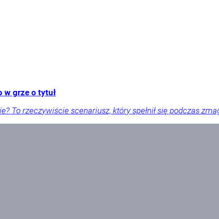
 w grze o tytuł
e? To rzeczywiście scenariusz, który spełnił się podczas zmaga