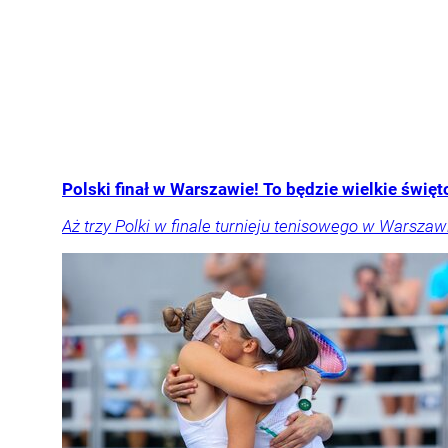
Polski finał w Warszawie! To będzie wielkie święto
Aż trzy Polki w finale turnieju tenisowego w Warszawi