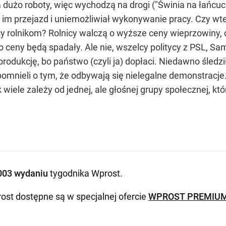
a dużo roboty, więc wychodzą na drogi ("Świnia na łańcuch
 im przejazd i uniemożliwiał wykonywanie pracy. Czy wte
osy rolnikom? Rolnicy walczą o wyższe ceny wieprzowiny,
 ceny będą spadały. Ale nie, wszelcy politycy z PSL, Sa
rodukcję, bo państwo (czyli ja) dopłaci. Niedawno śledz
nieli o tym, że odbywają się nielegalne demonstracje. Li
 wiele zależy od jednej, ale głośnej grupy społecznej, kt
003 wydaniu
tygodnika Wprost
.
ost dostępne są w specjalnej ofercie
WPROST PREMIU