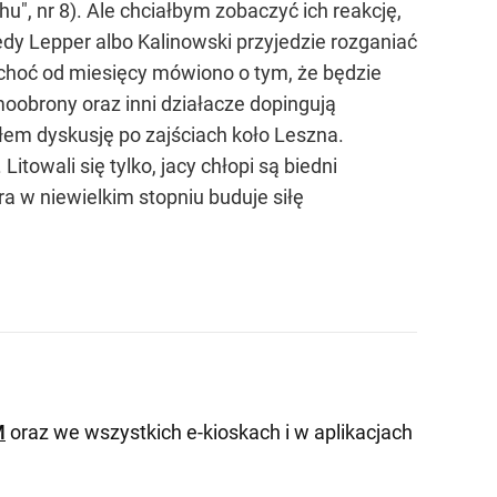
u", nr 8). Ale chciałbym zobaczyć ich reakcję,
dy Lepper albo Kalinowski przyjedzie rozganiać
 choć od miesięcy mówiono o tym, że będzie
moobrony oraz inni działacze dopingują
iłem dyskusję po zajściach koło Leszna.
towali się tylko, jacy chłopi są biedni
óra w niewielkim stopniu buduje siłę
M
oraz we wszystkich e-kioskach i w aplikacjach