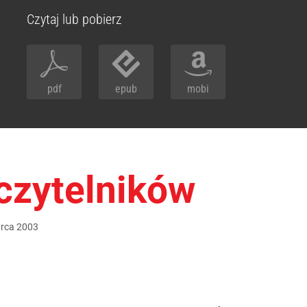
Czytaj lub pobierz
pdf
epub
mobi
czytelników
rca
2003