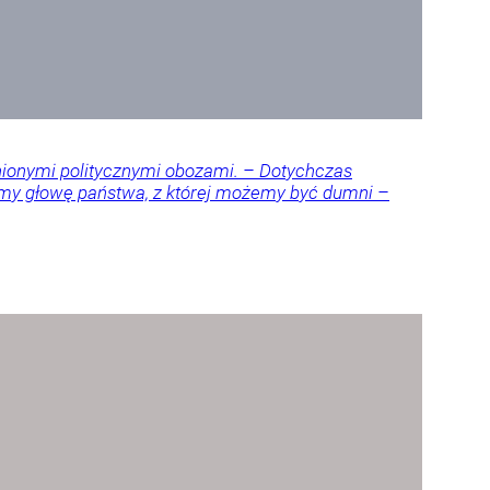
nionymi politycznymi obozami. – Dotychczas
amy głowę państwa, z której możemy być dumni –