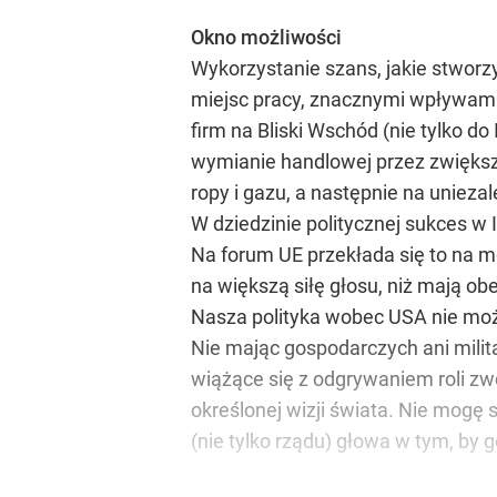
Okno możliwości
Wykorzystanie szans, jakie stwor
miejsc pracy, znacznymi wpływam
firm na Bliski Wschód (nie tylko 
wymianie handlowej przez zwiększe
ropy i gazu, a następnie na unieza
W dziedzinie politycznej sukces w 
Na forum UE przekłada się to na m
na większą siłę głosu, niż mają ob
Nasza polityka wobec USA nie moż
Nie mając gospodarczych ani milit
wiążące się z odgrywaniem roli zw
określonej wizji świata. Nie mogę
(nie tylko rządu) głowa w tym, by 