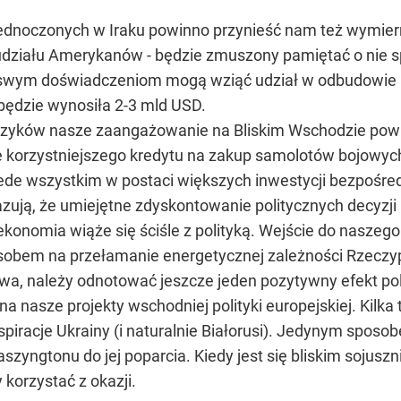
noczonych w Iraku powinno przynieść nam też wymierne
ez udziału Amerykanów - będzie zmuszony pamiętać o nie
i swym doświadczeniom mogą wziąć udział w odbudowie Ir
 będzie wynosiła 2-3 mld USD.
czyków nasze zaangażowanie na Bliskim Wschodzie powin
korzystniejszego kredytu na zakup samolotów bojowych
przede wszystkim w postaci większych inwestycji bezpośr
ują, że umiejętne zdyskontowanie politycznych decyzji 
 ekonomia wiąże się ściśle z polityką. Wejście do nasz
sobem na przełamanie energetycznej zależności Rzeczypo
a, należy odnotować jeszcze jeden pozytywny efekt pols
na nasze projekty wschodniej polityki europejskiej. Kil
spiracje Ukrainy (i naturalnie Białorusi). Jedynym sposo
zyngtonu do jej poparcia. Kiedy jest się bliskim sojuszni
 korzystać z okazji.