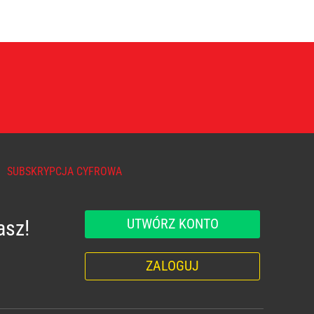
SUBSKRYPCJA CYFROWA
UTWÓRZ KONTO
asz!
ZALOGUJ