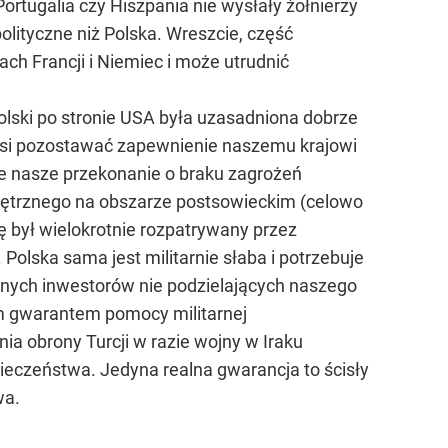
ortugalia czy Hiszpania nie wysłały żołnierzy
polityczne niż Polska. Wreszcie, część
h Francji i Niemiec i może utrudnić
lski po stronie USA była uzasadniona dobrze
musi pozostawać zapewnienie naszemu krajowi
że nasze przekonanie o braku zagrożeń
nętrznego na obszarze postsowieckim (celowo
 był wielokrotnie rozpatrywany przez
 Polska sama jest militarnie słaba i potrzebuje
cznych inwestorów nie podzielających naszego
nym gwarantem pomocy militarnej
a obrony Turcji w razie wojny w Iraku
pieczeństwa. Jedyna realna gwarancja to ścisły
wa.