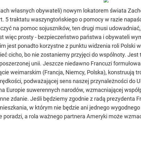
czach własnych obywateli) nowym lokatorem świata Zach
 art. 5 traktatu waszyngtońskiego o pomocy w razie napaś
liczyć na pomoc sojuszników, ten drugi musi udowadniać,
est więc prosty - bezpieczeństwo państwa i obywateli w
m jest ponadto korzystne z punktu widzenia roli Polski w 
ieć cicho, bo nie zostaniemy przyjęci do wspólnoty. Jest
oszerzonej unii. Jeszcze niedawno Francuzi formułowali
kącie weimarskim (Francja, Niemcy, Polska), konstruują t
rędkości, podważającej sens naszej przynależności do UE,
ć na Europie suwerennych narodów, wzmacniającej wspó
ne zdanie. Jeśli będziemy zgodnie z radą prezydenta Fran
mieszkania, w którym nie będzie ani jednego wygodnego 
ie poradzi, a rola ważnego partnera Ameryki może wzmacn