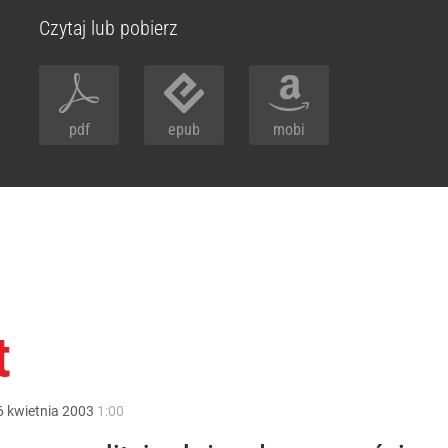
Czytaj lub pobierz
pdf
epub
mobi
t
6
kwietnia
2003
1:00