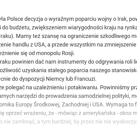
zyła Polsce decyzja o wyraźnym poparciu wojny o Irak, 
i do budżetu, zwiększeniem wiarygodności kraju na ry
do Iraku). Mamy też szansę na ograniczenie szkodliwego m
nie handlu z USA, a przede wszystkim na zmniejszenie o
leżnienie się od monopolu Rosji.
Iraku powinien dać nam instrumenty do odgrywania roli l
ożliwość uzyskania stałego poparcia naszego stanowiska 
ecnie do dyspozycji Niemcy lub Francuzi.
e polegać na uzależnieniu i potakiwaniu. Powinniśmy pr
arnych narzędzi do prowadzenia samodzielnej polityki, m
ornika Europy Środkowej, Zachodniej i USA. Wymaga to fi
 się oprzeć wrażeniu, że - mówiąc z amerykańska - okno
go nie zamknąć, a tym bardziej, by przez nie nie wyskoczy