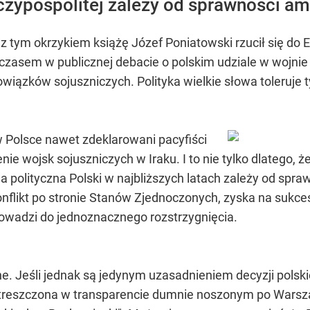
czypospolitej zależy od sprawności a
z tym okrzykiem książę Józef Poniatowski rzucił się do El
ymczasem w publicznej debacie o polskim udziale w wojni
iązków sojuszniczych. Polityka wielkie słowa toleruje t
 Polsce nawet zdeklarowani pacyfiści
ie wojsk sojuszniczych w Iraku. I to nie tylko dlatego, 
ja polityczna Polski w najbliższych latach zależy od sp
nflikt po stronie Stanów Zjednoczonych, zyska na sukcesi
prowadzi do jednoznacznego rozstrzygnięcia.
. Jeśli jednak są jedynym uzasadnieniem decyzji polski
streszczona w transparencie dumnie noszonym po Warsz