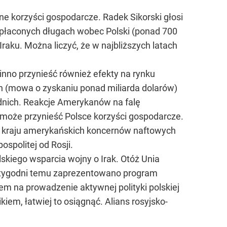
 korzyści gospodarcze. Radek Sikorski głosi
 spłaconych długach wobec Polski (ponad 700
aku. Można liczyć, że w najbliższych latach
no przynieść również efekty na rynku
 (mowa o zyskaniu ponad miliarda dolarów)
ednich. Reakcje Amerykanów na falę
może przynieść Polsce korzyści gospodarcze.
ego kraju amerykańskich koncernów naftowych
spolitej od Rosji.
kiego wsparcia wojny o Irak. Otóż Unia
ka tygodni temu zaprezentowano program
bem na prowadzenie aktywnej polityki polskiej
kiem, łatwiej to osiągnąć. Alians rosyjsko-