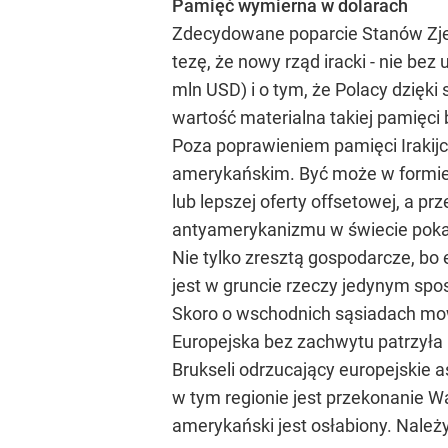
Pamięć wymierna w dolarach
Zdecydowane poparcie Stanów Zjed
tezę, że nowy rząd iracki - nie b
mln USD) i o tym, że Polacy dzięk
wartość materialna takiej pamięci
Poza poprawieniem pamięci Irakij
amerykańskim. Być może w formie 
lub lepszej oferty offsetowej, a 
antyamerykanizmu w świecie pokaz
Nie tylko zresztą gospodarcze, bo
jest w gruncie rzeczy jedynym spo
Skoro o wschodnich sąsiadach mow
Europejska bez zachwytu patrzyła 
Brukseli odrzucający europejskie a
w tym regionie jest przekonanie Was
amerykański jest osłabiony. Należy