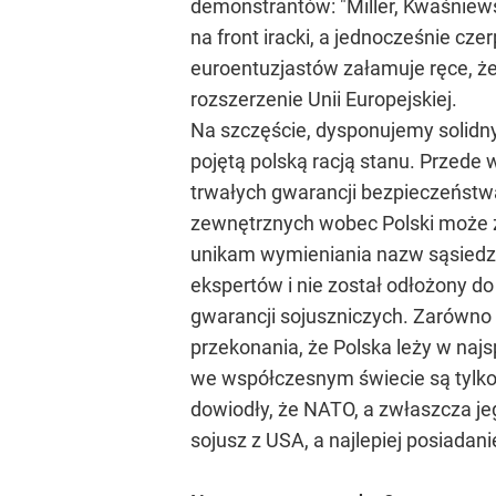
demonstrantów: "Miller, Kwaśniews
na front iracki, a jednocześnie cze
euroentuzjastów załamuje ręce, że
rozszerzenie Unii Europejskiej.
Na szczęście, dysponujemy solidn
pojętą polską racją stanu. Przede
trwałych gwarancji bezpieczeństwa
zewnętrznych wobec Polski może z
unikam wymieniania nazw sąsiedzk
ekspertów i nie został odłożony do 
gwarancji sojuszniczych. Zarówno 
przekonania, że Polska leży w naj
we współczesnym świecie są tylko 
dowiodły, że NATO, a zwłaszcza je
sojusz z USA, a najlepiej posiada