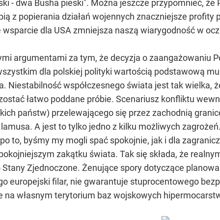
ki - dwa Busha pieski". Można jeszcze przypomnieć, że P
rpią z popierania działań wojennych znaczniejsze profity 
 wsparcie dla USA zmniejsza naszą wiarygodność w oczac
ymi argumentami za tym, że decyzja o zaangażowaniu Po
 wszystkim dla polskiej polityki wartością podstawową 
. Niestabilność współczesnego świata jest tak wielka, 
ostać łatwo poddane próbie. Scenariusz konfliktu wew
ich państw) przelewającego się przez zachodnią granicę
lamusa. A jest to tylko jedno z kilku możliwych zagrożeń.
po to, byśmy my mogli spać spokojnie, jak i dla zagrani
spokojniejszym zakątku świata. Tak się składa, że real
Stany Zjednoczone. Żenujące spory dotyczące planowani
go europejski filar, nie gwarantuje stuprocentowego bez
nie na własnym terytorium baz wojskowych hipermocarst