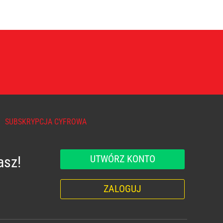
SUBSKRYPCJA CYFROWA
UTWÓRZ KONTO
asz!
ZALOGUJ