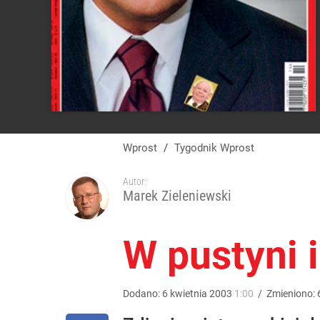
Wprost
/
Tygodnik Wprost
Autor:
Marek Zieleniewski
W pustyni 
Dodano:
6
kwietnia
2003
1:00
/
Zmieniono: