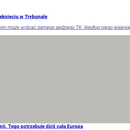
ęknięciu w Trybunale
ejm może wybrać ósmego sędziego TK. Według niego jesienią
ii. Tego potrzebuje dziś cała Europa