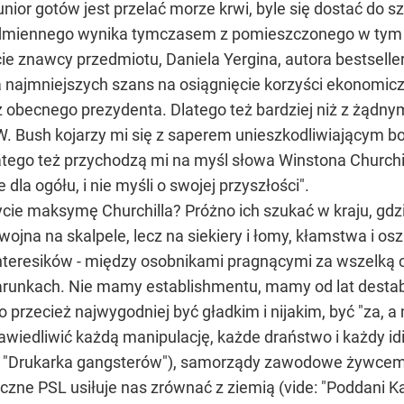
junior gotów jest przelać morze krwi, byle się dostać do
e odmiennego wynika tymczasem z pomieszczonego w tym 
e znawcy przedmiotu, Daniela Yergina, autora bestsellera
 najmniejszych szans na osiągnięcie korzyści ekonomicz
 obecnego prezydenta. Dlatego też bardziej niż z żądny
W. Bush kojarzy mi się z saperem unieszkodliwiającym
I dlatego też przychodzą mi na myśl słowa Winstona Chur
 dla ogółu, i nie myśli o swojej przyszłości".
ycie maksymę Churchilla? Próżno ich szukać w kraju, gd
jna na skalpele, lecz na siekiery i łomy, kłamstwa i os
nteresików - między osobnikami pragnącymi za wszelką ce
arunkach. Nie mamy establishmentu, mamy od lat destabl
 przecież najwygodniej być gładkim i nijakim, być "za, a 
edliwić każdą manipulację, każde draństwo i każdy idiot
e: "Drukarka gangsterów"), samorządy zawodowe żywcem o
oczne PSL usiłuje nas zrównać z ziemią (vide: "Poddani K