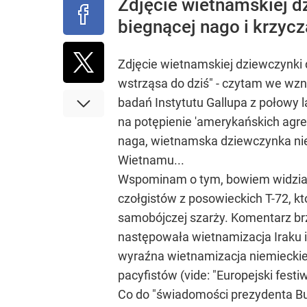
Zdjęcie wietnamskiej d
biegnącej nago i krzycz
Zdjęcie wietnamskiej dziewczynki 
wstrząsa do dziś" - czytam we wz
badań Instytutu Gallupa z połowy l
na potępienie 'amerykańskich agres
naga, wietnamska dziewczynka nie 
Wietnamu...
Wspominam o tym, bowiem widziałem 
czołgistów z posowieckich T-72, k
samobójczej szarży. Komentarz brzm
następowała wietnamizacja Iraku 
wyraźna wietnamizacja niemieckiej 
pacyfistów (vide: "Europejski festiw
Co do "świadomości prezydenta Bu