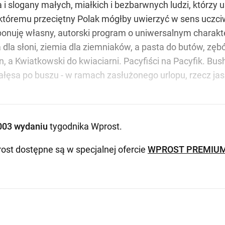
 i slogany małych, miałkich i bezbarwnych ludzi, którzy 
któremu przeciętny Polak mógłby uwierzyć w sens uczciwe
oponuję własny, autorski program o uniwersalnym charakt
la słoni, ziemia dla ziemniaków, a pasta do butów, zębów 
 a Kwiatkowski do kwiaciarni. Pacyfiści na Pacyfik. Bu
ałęsa po buszu - w ramach zasłużonego urlopu, rzecz j
003 wydaniu
tygodnika Wprost
.
ost dostępne są w specjalnej ofercie
WPROST PREMIU