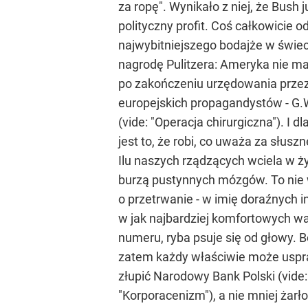
za ropę". Wynikało z niej, że Bush 
polityczny profit. Coś całkowici
najwybitniejszego bodajże w świeci
nagrodę Pulitzera: Ameryka nie ma
po zakończeniu urzędowania przez
europejskich propagandystów - G.
(vide: "Operacja chirurgiczna"). 
jest to, że robi, co uważa za słuszne
Ilu naszych rządzących wciela w ż
burzą pustynnych mózgów. To nie wo
o przetrwanie - w imię doraźnych i
w jak najbardziej komfortowych w
numeru, ryba psuje się od głowy. Bo
zatem każdy właściwie może usprawi
złupić Narodowy Bank Polski (vid
"Korporacenizm"), a nie mniej żarł