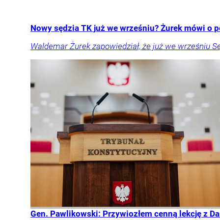
Nowy sędzia TK już we wrześniu? Żurek mówi o p
Waldemar Żurek zapowiedział, że już we wrześniu S
Gen. Pawlikowski: Przywiozłem cenną lekcję z Dan