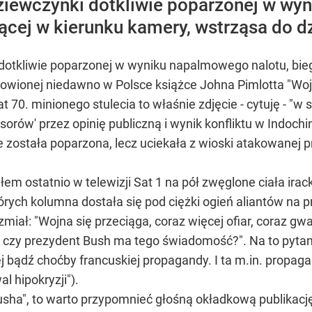
ziewczynki dotkliwie poparzonej w wy
ącej w kierunku kamery, wstrząsa do d
dotkliwie poparzonej w wyniku napalmowego nalotu, bieg
nowionej niedawno w Polsce książce Johna Pimlotta "Woj
at 70. minionego stulecia to właśnie zdjęcie - cytuję - 
orów' przez opinię publiczną i wynik konfliktu w Indoch
została poparzona, lecz uciekała z wioski atakowanej p
ostatnio w telewizji Sat 1 na pół zwęglone ciała iracki
tórych kolumna dostała się pod ciężki ogień aliantów na
iał: "Wojna się przeciąga, coraz więcej ofiar, coraz gwa
i czy prezydent Bush ma tego świadomość?". Na to pyta
bądź choćby francuskiej propagandy. I ta m.in. propagand
al hipokryzji").
sha", to warto przypomnieć głośną okładkową publikację