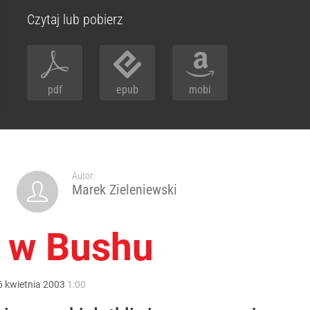
Czytaj lub pobierz
pdf
epub
mobi
Autor:
Marek Zieleniewski
i w Bushu
6
kwietnia
2003
1:00