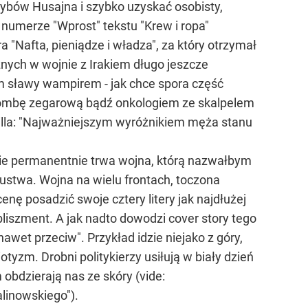
 szybów Husajna i szybko uzyskać osobisty,
numerze "Wprost" tekstu "Krew i ropa"
 "Nafta, pieniądze i władza", za który otrzymał
nych w wojnie z Irakiem długo jeszcze
m sławy wampirem - jak chce spora część
 bombę zegarową bądź onkologiem ze skalpelem
chilla: "Najważniejszym wyróżnikiem męża stanu
zie permanentnie trwa wojna, którą nazwałbym
zustwa. Wojna na wielu frontach, toczona
nę posadzić swoje cztery litery jak najdłużej
iszment. A jak nadto dowodzi cover story tego
nawet przeciw". Przykład idzie niejako z góry,
yzm. Drobni politykierzy usiłują w biały dzień
bdzierają nas ze skóry (vide:
alinowskiego").