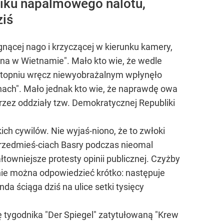
niku napalmowego nalotu,
ziś
nącej nago i krzyczącej w kierunku kamery,
na w Wietnamie". Mało kto wie, że wedle
"w stopniu wręcz niewyobrażalnym wpłynęło
inach". Mało jednak kto wie, że naprawdę owa
rzez oddziały tzw. Demokratycznej Republiki
ch cywilów. Nie wyjaś-niono, że to zwłoki
 przedmieś-ciach Basry podczas nieomal
łtowniejsze protesty opinii publicznej. Czyżby
nie można odpowiedzieć krótko: następuje
a ściąga dziś na ulice setki tysięcy
 tygodnika "Der Spiegel" zatytułowaną "Krew