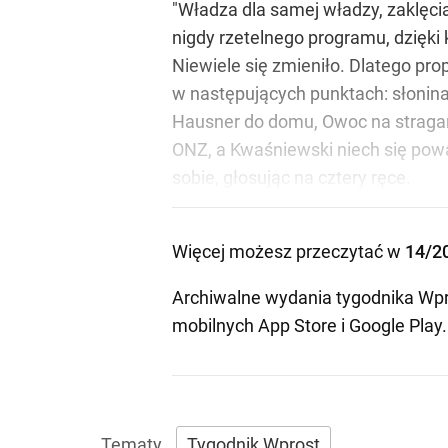
"Władza dla samej władzy, zaklęcia
nigdy rzetelnego programu, dzięki 
Niewiele się zmieniło. Dlatego pr
w następujących punktach: słonina d
Hausner do domu, Owoc na stragan,
ONZ, a Kwaśniewski niech się pow
sobie, głosując na cztery ręce.
Więcej możesz przeczytać w
14/2
Archiwalne wydania tygodnika Wpr
mobilnych
App Store
i
Google Play
.
Tygodnik Wprost