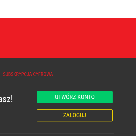
SUBSKRYPCJA CYFROWA
UTWÓRZ KONTO
asz!
ZALOGUJ