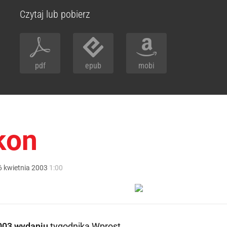
Czytaj lub pobierz
pdf
epub
mobi
kon
6
kwietnia
2003
1:00
003 wydaniu
tygodnika Wprost
.