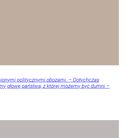
nionymi politycznymi obozami. – Dotychczas
amy głowę państwa, z której możemy być dumni –