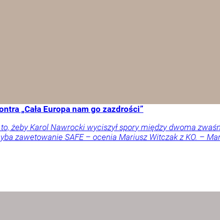
ontra „Cała Europa nam go zazdrości”
a to, żeby Karol Nawrocki wyciszył spory między dwoma zwaś
 chyba zawetowanie SAFE – ocenia Mariusz Witczak z KO. – M