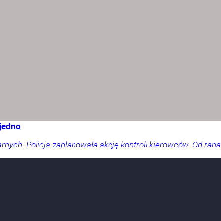
 jedno
arnych. Policja zaplanowała akcję kontroli kierowców. Od rana