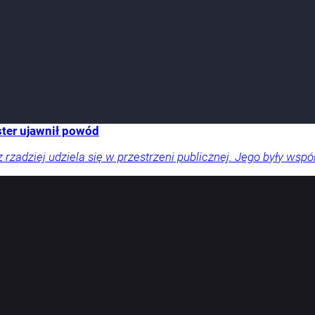
ster ujawnił powód
zadziej udziela się w przestrzeni publicznej. Jego były współ