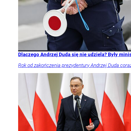
Dlaczego Andrzej Duda się nie udziela? Były mini
Rok od zakończenia prezydentury Andrzej Duda coraz r