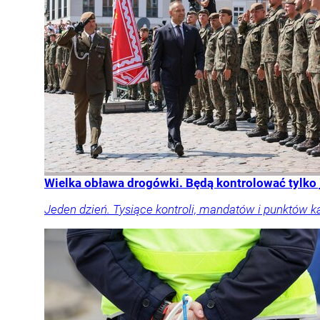
Wielka obława drogówki. Będą kontrolować tylko
Jeden dzień. Tysiące kontroli, mandatów i punktów k