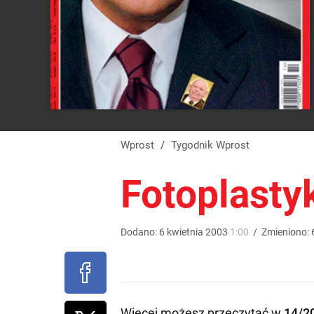
Wprost
/
Tygodnik Wprost
Fotoplasty
Dodano:
6
kwietnia
2003
1:00
/
Zmieniono:
Więcej możesz przeczytać w
14/2