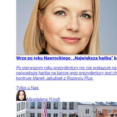
Wrze po roku Nawrockiego. „Największa hańba” k
Po pierwszym roku prezydentury nic nie wskazuje n
największą hańbą na karcie jego prezydentury jest
kontruje Marek Jakubiak z Rozwoju Plus.
Tylko u Nas
Magdalena
Frindt