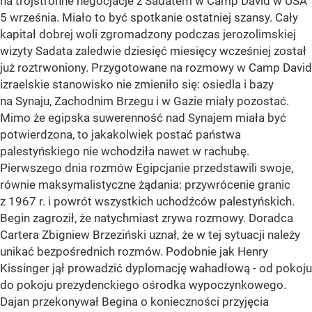
na trójstronne negocjacje z Sadatem w Camp David w USA
5 września. Miało to być spotkanie ostatniej szansy. Cały
kapitał dobrej woli zgromadzony podczas jerozolimskiej
wizyty Sadata zaledwie dziesięć miesięcy wcześniej został
już roztrwoniony. Przygotowane na rozmowy w Camp David
izraelskie stanowisko nie zmieniło się: osiedla i bazy
na Synaju, Zachodnim Brzegu i w Gazie miały pozostać.
Mimo że egipska suwerenność nad Synajem miała być
potwierdzona, to jakakolwiek postać państwa
palestyńskiego nie wchodziła nawet w rachubę.
Pierwszego dnia rozmów Egipcjanie przedstawili swoje,
równie maksymalistyczne żądania: przywrócenie granic
z 1967 r. i powrót wszystkich uchodźców palestyńskich.
Begin zagroził, że natychmiast zrywa rozmowy. Doradca
Cartera Zbigniew Brzeziński uznał, że w tej sytuacji należy
unikać bezpośrednich rozmów. Podobnie jak Henry
Kissinger jął prowadzić dyplomację wahadłową - od pokoju
do pokoju prezydenckiego ośrodka wypoczynkowego.
Dajan przekonywał Begina o konieczności przyjęcia