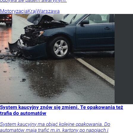
odbywa się pasem awaryjnym.
Motoryzacja
Kraj
Warszawa
System kaucyjny znów się zmieni. Te opakowania też
trafią do automatów
System kaucyjny ma objąć kolejne opakowania. Do
automatów mają trafić m.in. kartony po napojach i