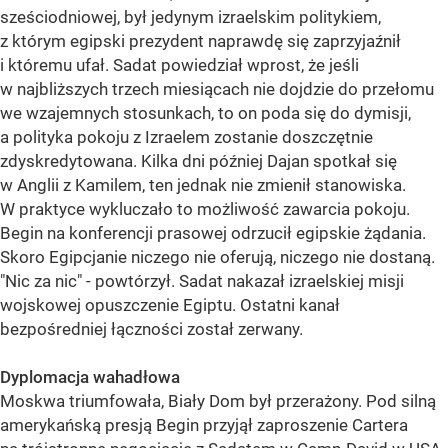
sześciodniowej, był jedynym izraelskim politykiem,
z którym egipski prezydent naprawdę się zaprzyjaźnił
i któremu ufał. Sadat powiedział wprost, że jeśli
w najbliższych trzech miesiącach nie dojdzie do przełomu
we wzajemnych stosunkach, to on poda się do dymisji,
a polityka pokoju z Izraelem zostanie doszczętnie
zdyskredytowana. Kilka dni później Dajan spotkał się
w Anglii z Kamilem, ten jednak nie zmienił stanowiska.
W praktyce wykluczało to możliwość zawarcia pokoju.
Begin na konferencji prasowej odrzucił egipskie żądania.
Skoro Egipcjanie niczego nie oferują, niczego nie dostaną.
"Nic za nic" - powtórzył. Sadat nakazał izraelskiej misji
wojskowej opuszczenie Egiptu. Ostatni kanał
bezpośredniej łączności został zerwany.
Dyplomacja wahadłowa
Moskwa triumfowała, Biały Dom był przerażony. Pod silną
amerykańską presją Begin przyjął zaproszenie Cartera