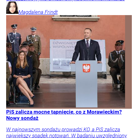
Magdalena
Frindt
PiS zalicza mocne tąpnięcie, co z Morawieckim?
Nowy sondaż
W najnowszym sondażu prowadzi KO, a PiS zalicza
największy spadek notowań. W badaniu uwzględniony