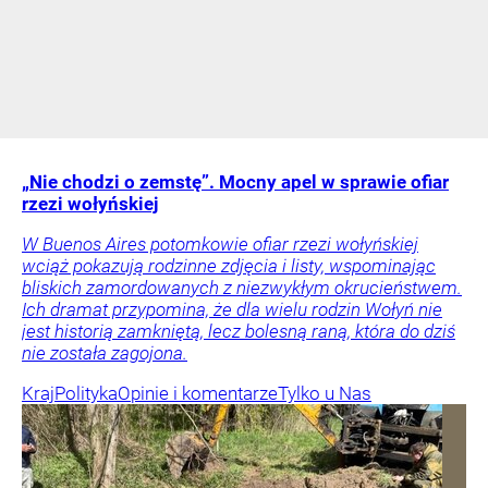
„Nie chodzi o zemstę”. Mocny apel w sprawie ofiar
rzezi wołyńskiej
W Buenos Aires potomkowie ofiar rzezi wołyńskiej
wciąż pokazują rodzinne zdjęcia i listy, wspominając
bliskich zamordowanych z niezwykłym okrucieństwem.
Ich dramat przypomina, że dla wielu rodzin Wołyń nie
jest historią zamkniętą, lecz bolesną raną, która do dziś
nie została zagojona.
Kraj
Polityka
Opinie i komentarze
Tylko u Nas