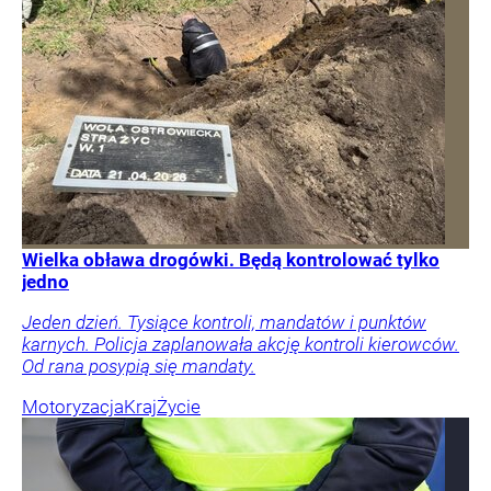
Wielka obława drogówki. Będą kontrolować tylko
jedno
Jeden dzień. Tysiące kontroli, mandatów i punktów
karnych. Policja zaplanowała akcję kontroli kierowców.
Od rana posypią się mandaty.
Motoryzacja
Kraj
Życie