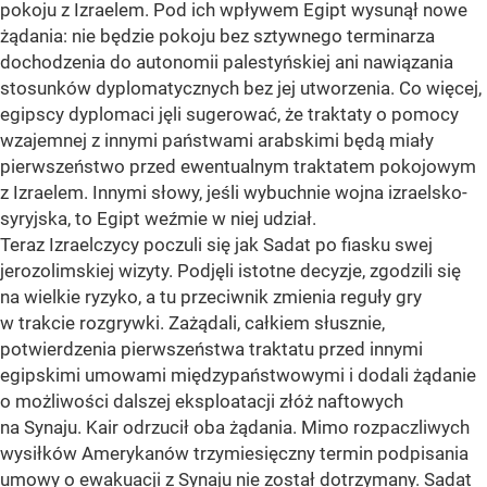
pokoju z Izraelem. Pod ich wpływem Egipt wysunął nowe
żądania: nie będzie pokoju bez sztywnego terminarza
dochodzenia do autonomii palestyńskiej ani nawiązania
stosunków dyplomatycznych bez jej utworzenia. Co więcej,
egipscy dyplomaci jęli sugerować, że traktaty o pomocy
wzajemnej z innymi państwami arabskimi będą miały
pierwszeństwo przed ewentualnym traktatem pokojowym
z Izraelem. Innymi słowy, jeśli wybuchnie wojna izraelsko-
syryjska, to Egipt weźmie w niej udział.
Teraz Izraelczycy poczuli się jak Sadat po fiasku swej
jerozolimskiej wizyty. Podjęli istotne decyzje, zgodzili się
na wielkie ryzyko, a tu przeciwnik zmienia reguły gry
w trakcie rozgrywki. Zażądali, całkiem słusznie,
potwierdzenia pierwszeństwa traktatu przed innymi
egipskimi umowami międzypaństwowymi i dodali żądanie
o możliwości dalszej eksploatacji złóż naftowych
na Synaju. Kair odrzucił oba żądania. Mimo rozpaczliwych
wysiłków Amerykanów trzymiesięczny termin podpisania
umowy o ewakuacji z Synaju nie został dotrzymany. Sadat