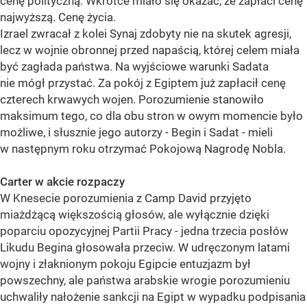
cenę polityczną. Wkrótce miało się okazać, że zapłaci cenę
najwyższą. Cenę życia.
Izrael zwracał z kolei Synaj zdobyty nie na skutek agresji,
lecz w wojnie obronnej przed napaścią, której celem miała
być zagłada państwa. Na wyjściowe warunki Sadata
nie mógł przystać. Za pokój z Egiptem już zapłacił cenę
czterech krwawych wojen. Porozumienie stanowiło
maksimum tego, co dla obu stron w owym momencie było
możliwe, i słusznie jego autorzy - Begin i Sadat - mieli
w następnym roku otrzymać Pokojową Nagrodę Nobla.
Carter w akcie rozpaczy
W Knesecie porozumienia z Camp David przyjęto
miażdżącą większością głosów, ale wyłącznie dzięki
poparciu opozycyjnej Partii Pracy - jedna trzecia posłów
Likudu Begina głosowała przeciw. W udręczonym latami
wojny i złaknionym pokoju Egipcie entuzjazm był
powszechny, ale państwa arabskie wrogie porozumieniu
uchwaliły nałożenie sankcji na Egipt w wypadku podpisania