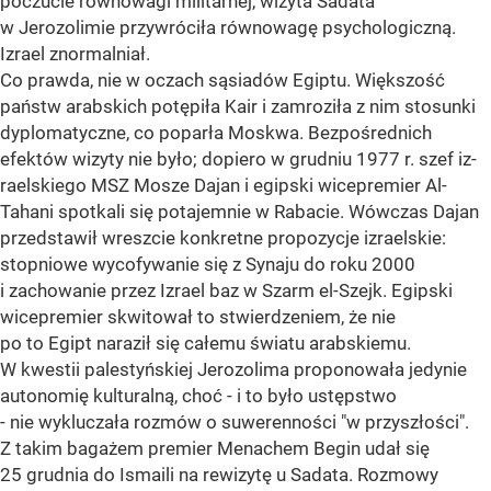
poczucie równowagi militarnej, wizyta Sadata
w Jerozolimie przywróciła równowagę psychologiczną.
Izrael znormalniał.
Co prawda, nie w oczach sąsiadów Egiptu. Większość
państw arabskich potępiła Kair i zamroziła z nim stosunki
dyplomatyczne, co poparła Moskwa. Bezpośrednich
efektów wizyty nie było; dopiero w grudniu 1977 r. szef iz-
raelskiego MSZ Mosze Dajan i egipski wicepremier Al-
Tahani spotkali się potajemnie w Rabacie. Wówczas Dajan
przedstawił wreszcie konkretne propozycje izraelskie:
stopniowe wycofywanie się z Synaju do roku 2000
i zachowanie przez Izrael baz w Szarm el-Szejk. Egipski
wicepremier skwitował to stwierdzeniem, że nie
po to Egipt naraził się całemu światu arabskiemu.
W kwestii palestyńskiej Jerozolima proponowała jedynie
autonomię kulturalną, choć - i to było ustępstwo
- nie wykluczała rozmów o suwerenności "w przyszłości".
Z takim bagażem premier Menachem Begin udał się
25 grudnia do Ismaili na rewizytę u Sadata. Rozmowy