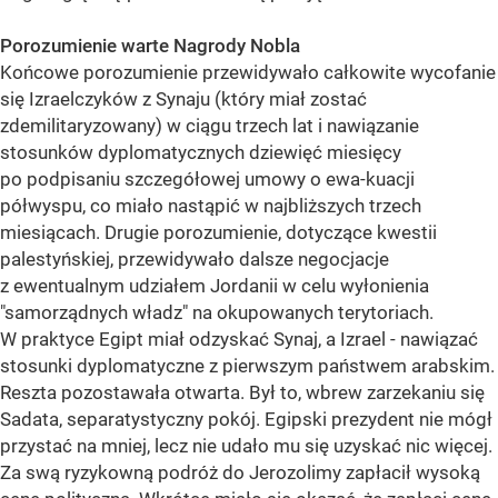
Porozumienie warte Nagrody Nobla
Końcowe porozumienie przewidywało całkowite wycofanie
się Izraelczyków z Synaju (który miał zostać
zdemilitaryzowany) w ciągu trzech lat i nawiązanie
stosunków dyplomatycznych dziewięć miesięcy
po podpisaniu szczegółowej umowy o ewa-kuacji
półwyspu, co miało nastąpić w najbliższych trzech
miesiącach. Drugie porozumienie, dotyczące kwestii
palestyńskiej, przewidywało dalsze negocjacje
z ewentualnym udziałem Jordanii w celu wyłonienia
"samorządnych władz" na okupowanych terytoriach.
W praktyce Egipt miał odzyskać Synaj, a Izrael - nawiązać
stosunki dyplomatyczne z pierwszym państwem arabskim.
Reszta pozostawała otwarta. Był to, wbrew zarzekaniu się
Sadata, separatystyczny pokój. Egipski prezydent nie mógł
przystać na mniej, lecz nie udało mu się uzyskać nic więcej.
Za swą ryzykowną podróż do Jerozolimy zapłacił wysoką