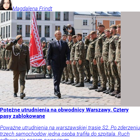
Magdalena
Frindt
Potężne utrudnienia na obwodnicy Warszawy. Cztery
pasy zablokowane
Poważne utrudnienia na warszawskiej trasie S2. Po zderzeniu
trzech samochodów jedna osoba trafiła do szpitala. Ruch