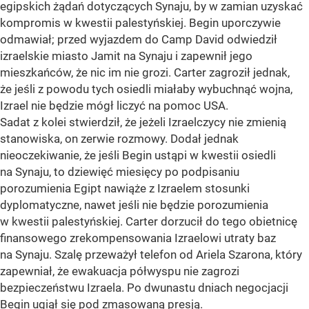
egipskich żądań dotyczących Synaju, by w zamian uzyskać
kompromis w kwestii palestyńskiej. Begin uporczywie
odmawiał; przed wyjazdem do Camp David odwiedził
izraelskie miasto Jamit na Synaju i zapewnił jego
mieszkańców, że nic im nie grozi. Carter zagroził jednak,
że jeśli z powodu tych osiedli miałaby wybuchnąć wojna,
Izrael nie będzie mógł liczyć na pomoc USA.
Sadat z kolei stwierdził, że jeżeli Izraelczycy nie zmienią
stanowiska, on zerwie rozmowy. Dodał jednak
nieoczekiwanie, że jeśli Begin ustąpi w kwestii osiedli
na Synaju, to dziewięć miesięcy po podpisaniu
porozumienia Egipt nawiąże z Izraelem stosunki
dyplomatyczne, nawet jeśli nie będzie porozumienia
w kwestii palestyńskiej. Carter dorzucił do tego obietnicę
finansowego zrekompensowania Izraelowi utraty baz
na Synaju. Szalę przeważył telefon od Ariela Szarona, który
zapewniał, że ewakuacja półwyspu nie zagrozi
bezpieczeństwu Izraela. Po dwunastu dniach negocjacji
Begin ugiął się pod zmasowaną presją.