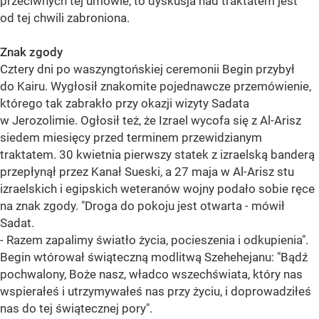
przeciwnych tej umowie, to dyskusja nad traktatem jest
od tej chwili zabroniona.
Znak zgody
Cztery dni po waszyngtońskiej ceremonii Begin przybył
do Kairu. Wygłosił znakomite pojednawcze przemówienie,
którego tak zabrakło przy okazji wizyty Sadata
w Jerozolimie. Ogłosił też, że Izrael wycofa się z Al-Arisz
siedem miesięcy przed terminem przewidzianym
traktatem. 30 kwietnia pierwszy statek z izraelską banderą
przepłynął przez Kanał Sueski, a 27 maja w Al-Arisz stu
izraelskich i egipskich weteranów wojny podało sobie ręce
na znak zgody. "Droga do pokoju jest otwarta - mówił
Sadat.
- Razem zapalimy światło życia, pocieszenia i odkupienia".
Begin wtórował świąteczną modlitwą Szehehejanu: "Bądź
pochwalony, Boże nasz, władco wszechświata, który nas
wspierałeś i utrzymywałeś nas przy życiu, i doprowadziłeś
nas do tej świątecznej pory".