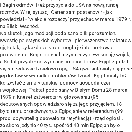
i Begin odmówili też przybycia do USA na nową rundę
rozmów. W tej sytuacji Carter sam postanowił - jak
powiedział - "w akcie rozpaczy" przyjechać w marcu 1979 r.
na Bliski Wschód.
Na skutek jego mediacji podpisano plik porozumień.
Kwestię palestyńskich wyborów i pierwszeństwa traktatów
ujęto tak, by każda ze stron mogła je interpretować
po swojemu. Begin obiecał przyspieszyć ewakuację wojsk,
a Sadat przystał na wymianę ambasadorów. Egipt zgodził
się sprzedawać Izraelowi ropę, USA gwarantowały ciągłość
jej dostaw w wypadku problemów. Izrael i Egipt miały też
korzystać z amerykańskiej pomocy gospodarczej
i wojskowej. Traktat podpisany w Białym Domu 28 marca
1979 r. Kneset zatwierdził w głosowaniu (95
deputowanych opowiedziało się za jego przyjęciem, 18
było temu przeciwnych), a Egipcjanie w referendum (99
proc. obywateli głosowało za ratyfikacją) - rząd ogłosił,
że skoro jedynie 40 tys. spośród 40 mln Egipcjan było