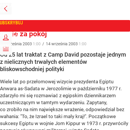
PRZEJDŹ
NA
WPROST
STRONĘ
GŁÓWNĄ
UBSKRYBUJ
Tygodnik Wprost
Życie za pokój
ZALOGUJ
14
września
2003
1:00
/
14
września
2003
1:00
MENU
Od 25 lat traktat z Camp David pozostaje jednym
z nielicznych trwałych elementów
bliskowschodniej polityki
Wiele lat po przełomowej wizycie prezydenta Egiptu
Anwara as-Sadata w Jerozolimie w październiku 1977 r.
zdarzyło mi się rozmawiać z egipskim dziennikarzem
uczestniczącym w tamtym wydarzeniu. Zapytany,
co zrobiło na nim największe wrażenie, odpowiedział bez
wahania: "To, że Izrael to taki mały kraj!". Początkowe
sukcesy Egiptu w wojnie Jom Kippur w 1973 r. przywróciły