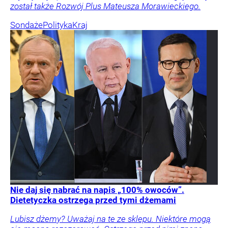
został także Rozwój Plus Mateusza Morawieckiego.
Sondaże
Polityka
Kraj
Nie daj się nabrać na napis „100% owoców”.
Dietetyczka ostrzega przed tymi dżemami
Lubisz dżemy? Uważaj na te ze sklepu. Niektóre mogą