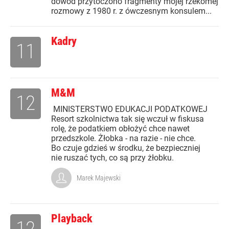
dowód przytoczono fragmenty mojej rzekomej
rozmowy z 1980 r. z ówczesnym konsulem...
Kadry
11
M&M
12
MINISTERSTWO EDUKACJI PODATKOWEJ
Resort szkolnictwa tak się wczuł w fiskusa
rolę, że podatkiem obłożyć chce nawet
przedszkole. Żłobka - na razie - nie chce.
Bo czuje gdzieś w środku, że bezpieczniej
nie ruszać tych, co są przy żłobku.
Marek Majewski
Playback
12