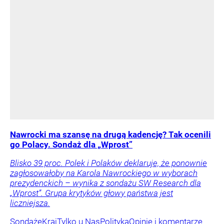
Nawrocki ma szansę na drugą kadencję? Tak ocenili
go Polacy. Sondaż dla „Wprost”
Blisko 39 proc. Polek i Polaków deklaruje, że ponownie
zagłosowałoby na Karola Nawrockiego w wyborach
prezydenckich – wynika z sondażu SW Research dla
„Wprost”. Grupa krytyków głowy państwa jest
liczniejsza.
Sondaże
Kraj
Tylko u Nas
Polityka
Opinie i komentarze