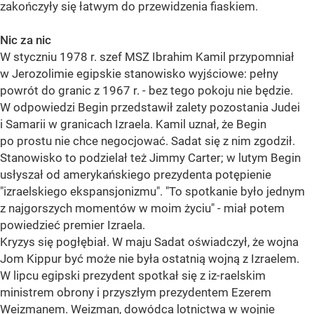
zakończyły się łatwym do przewidzenia fiaskiem.
Nic za nic
W styczniu 1978 r. szef MSZ Ibrahim Kamil przypomniał
w Jerozolimie egipskie stanowisko wyjściowe: pełny
powrót do granic z 1967 r. - bez tego pokoju nie będzie.
W odpowiedzi Begin przedstawił zalety pozostania Judei
i Samarii w granicach Izraela. Kamil uznał, że Begin
po prostu nie chce negocjować. Sadat się z nim zgodził.
Stanowisko to podzielał też Jimmy Carter; w lutym Begin
usłyszał od amerykańskiego prezydenta potępienie
"izraelskiego ekspansjonizmu". "To spotkanie było jednym
z najgorszych momentów w moim życiu" - miał potem
powiedzieć premier Izraela.
Kryzys się pogłębiał. W maju Sadat oświadczył, że wojna
Jom Kippur być może nie była ostatnią wojną z Izraelem.
W lipcu egipski prezydent spotkał się z iz-raelskim
ministrem obrony i przyszłym prezydentem Ezerem
Weizmanem. Weizman, dowódca lotnictwa w wojnie