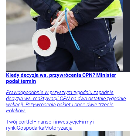
Kiedy decyzja ws. przywrócenia CPN? Minister
podał termin
Prawdopodobnie w przyszłym tygodniu zapadnie
decyzja ws. reaktywacji CPN na dwa ostatnie tygodnie
wakacji. Przywrócenia pakietu chce dwie trzecie
Polaków.
Twój portfel
Finanse i inwestycje
Firmy i
rynki
Gospodarka
Motoryzacja