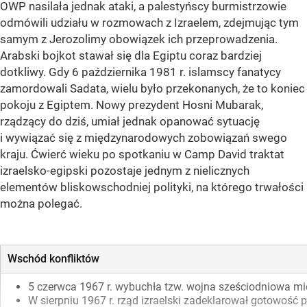
OWP nasilała jednak ataki, a palestyńscy burmistrzowie
odmówili udziału w rozmowach z Izraelem, zdejmując tym
samym z Jerozolimy obowiązek ich przeprowadzenia.
Arabski bojkot stawał się dla Egiptu coraz bardziej
dotkliwy. Gdy 6 października 1981 r. islamscy fanatycy
zamordowali Sadata, wielu było przekonanych, że to koniec
pokoju z Egiptem. Nowy prezydent Hosni Mubarak,
rządzący do dziś, umiał jednak opanować sytuację
i wywiązać się z międzynarodowych zobowiązań swego
kraju. Ćwierć wieku po spotkaniu w Camp David traktat
izraelsko-egipski pozostaje jednym z nielicznych
elementów bliskowschodniej polityki, na którego trwałości
można polegać.
Wschód konfliktów
5 czerwca 1967 r. wybuchła tzw. wojna sześciodniowa mię
W sierpniu 1967 r. rząd izraelski zadeklarował gotowość 