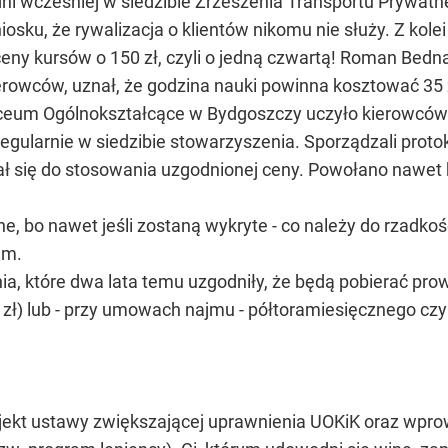
a dni wcześniej w siedzibie Zrzeszenia Transportu Prywatn
iosku, że rywalizacja o klientów nikomu nie służy. Z kole
ceny kursów o 150 zł, czyli o jedną czwartą! Roman Bed
erowców, uznał, że godzina nauki powinna kosztować 35 z
ceum Ogólnokształcące w Bydgoszczy uczyło kierowców 
regularnie w siedzibie stowarzyszenia. Sporządzali protoko
ł się do stosowania uzgodnionej ceny. Powołano nawet k
ne, bo nawet jeśli zostaną wykryte - co należy do rzadko
em.
ia, które dwa lata temu uzgodniły, że będą pobierać pro
. zł) lub - przy umowach najmu - półtoramiesięcznego czyn
ojekt ustawy zwiększającej uprawnienia UOKiK oraz wpr