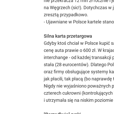
nie przekracza 12 mln zł rocznie i
na Węgrzech (sic!). Dotychczas w j
zresztą przypadkowo.
- Ujawniane w Polsce kartele stano
Silna karta przetargowa
Gdyby ktoś chciał w Polsce kupić sa
cenę auta prawie o 600 zł. W kraja
interchange - od każdej transakcji 
stała (28 eurocentów). Dlatego Pol
oraz firmy obsługujące systemy kar
jak płacili, tak płacą (bo naprawdę
Nigdy nie wyjaśniono poważnych po
czterech cukrowni (kontrolujących
i utrzymała się na niskim poziomie