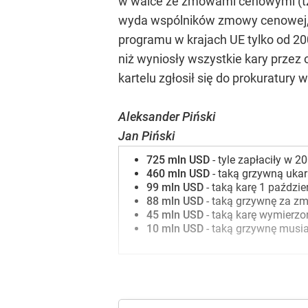
w walce ze zmowami cenowymi (tzw.
wyda wspólników zmowy cenowej, n
programu w krajach UE tylko od 200
niż wyniosły wszystkie kary przez o
kartelu zgłosił się do prokuratury
Aleksander Piński
Jan Piński
725 mln USD
- tyle zapłaciły w 
460 mln USD
- taką grzywną ukara
99 mln USD
- taką karę 1 paździ
88 mln USD
- taką grzywnę za zm
45 mln USD
- taką karę wymierzo
10 mln USD
- taką grzywnę musia