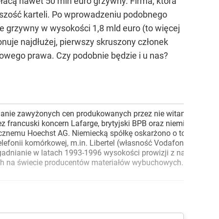
łacą nawet 50 mln euro grzywny. Firma, która
kszość karteli. Po wprowadzeniu podobnego
nie grzywny w wysokości 1,8 mld euro (to więcej
jonuje najdłużej, pierwszy skruszony członek
e nowego prawa. Czy podobnie będzie i u nas?
alanie zawyżonych cen produkowanych przez nie witamin. Zmowa 
francuski koncern Lafarge, brytyjski BPB oraz niemiecki Knauf, 
cznemu Hoechst AG. Niemiecką spółkę oskarżono o to, że w lat
lefonii komórkowej, m.in. Libertel (własność Vodafone), BEN (
dnianie w latach 1993-1996 wysokości prowizji z największym 
kszych na świecie producentów materiałów wybuchowych. W latac