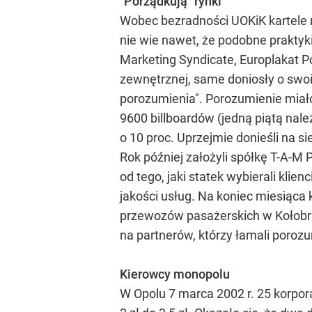
"Porządkują" rynki
Wobec bezradności UOKiK kartele n
nie wie nawet, że podobne praktyki
Marketing Syndicate, Europlakat Po
zewnętrznej, same doniosły o swoim
porozumienia". Porozumienie miało
9600 billboardów (jedną piątą nal
o 10 proc. Uprzejmie donieśli na 
Rok później założyli spółkę T-A-M
od tego, jaki statek wybierali klie
jakości usług. Na koniec miesiąca
przewozów pasażerskich w Kołobrze
na partnerów, którzy łamali poroz
Kierowcy monopolu
W Opolu 7 marca 2002 r. 25 korpora