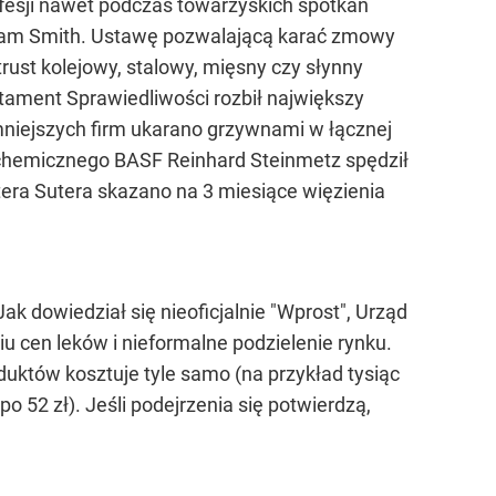
fesji nawet podczas towarzyskich spotkań
Adam Smith. Ustawę pozwalającą karać zmowy
ust kolejowy, stalowy, mięsny czy słynny
tament Sprawiedliwości rozbił największy
 mniejszych firm ukarano grzywnami w łącznej
 chemicznego BASF Reinhard Steinmetz spędził
etera Sutera skazano na 3 miesiące więzienia
 dowiedział się nieoficjalnie "Wprost", Urząd
u cen leków i nieformalne podzielenie rynku.
oduktów kosztuje tyle samo (na przykład tysiąc
o 52 zł). Jeśli podejrzenia się potwierdzą,