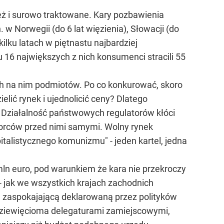
ż i surowo traktowane. Kary pozbawienia
 w Norwegii (do 6 lat więzienia), Słowacji (do
h kilku latach w piętnastu najbardziej
6 największych z nich konsumenci stracili 55
ych na nim podmiotów. Po co konkurować, skoro
lić rynek i ujednolicić ceny? Dlatego
Działalność państwowych regulatorów kłóci
iębiorców przed nimi samymi. Wolny rynek
alistycznego komunizmu" - jeden kartel, jedna
mln euro, pod warunkiem że kara nie przekroczy
 - jak we wszystkich krajach zachodnich
ą zaspokajającą deklarowaną przez polityków
dziewięcioma delegaturami zamiejscowymi,