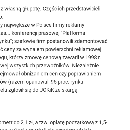
z własną głupotę. Część ich przedstawicieli
o.
ery największe w Polsce firmy reklamy
as... konferencji prasowej "Platforma
rynku"; szefowie firm postanowili zdemontować
ieść ceny za wynajem powierzchni reklamowej
zegu, którzy zmowę cenową zawarli w 1998 r.
nowej wszystkich przewoźników. Niezależnie
ie przejmował obniżaniem cen czy poprawianiem
ków (razem opanowali 95 proc. rynku
lu zgłosił się do UOKiK ze skargą
etr do 2,1 zł, a tzw. opłatę początkową z 1,5-