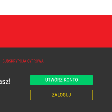
SUBSKRYPCJA CYFROWA
UTWÓRZ KONTO
asz!
ZALOGUJ