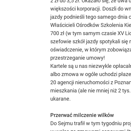
2 zł do 3,5 zł. Okazało się, że dw
większości korporacji. Doszli do wn
jazdy podnieśli tego samego dnia 
Właścicieli Ośrodków Szkolenia Ki
700 zł (w tym samym czasie XV Li
szefowie szkół jazdy spotykali się 
oświadczenie, w którym zobowiąza
przestrzeganie umowy!
Kartele są u nas niezwykle opłacal
albo zmowa w ogóle uchodzi płaz
20 agencji nieruchomości z Poznan
mieszkania (ale nie mniej niż 2 tys
ukarane.
Przerwać milczenie wilków
Do Sejmu trafił w tym tygodniu pr