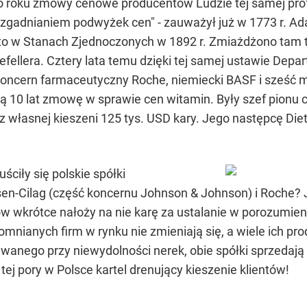
 co roku zmowy cenowe producentów Ludzie tej samej pro
uzgadnianiem podwyżek cen" - zauważył już w 1773 r. 
o w Stanach Zjednoczonych w 1892 r. Zmiażdżono tam tr
ellera. Cztery lata temu dzięki tej samej ustawie Depar
i koncern farmaceutyczny Roche, niemiecki BASF i sześć
ą 10 lat zmowę w sprawie cen witamin. Były szef pionu
ł z własnej kieszeni 125 tys. USD kary. Jego następcę Di
iły się polskie spółki
-Cilag (część koncernu Johnson & Johnson) i Roche? Jak
 wkrótce nałoży na nie karę za ustalanie w porozumieni
omnianych firm w rynku nie zmieniają się, a wiele ich pr
wanego przy niewydolności nerek, obie spółki sprzedają p
tej pory w Polsce kartel drenujący kieszenie klientów!