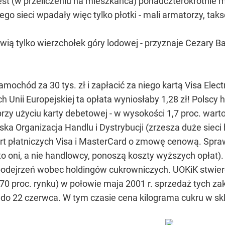
 jest (w przeliczeniu na mieszkańca) ponadczterokrotnie
ego sieci wpadały więc tylko płotki - mali armatorzy, ta
wią tylko wierzchołek góry lodowej - przyznaje Cezary B
mochód za 30 tys. zł i zapłacić za niego kartą Visa Elect
ch Unii Europejskiej ta opłata wyniosłaby 1,28 zł! Pols
przy użyciu karty debetowej - w wysokości 1,7 proc. warto
ska Organizacja Handlu i Dystrybucji (zrzesza duże siec
t płatniczych Visa i MasterCard o zmowę cenową. Sprawa 
 to oni, a nie handlowcy, ponoszą koszty wyższych opłat).
dejrzeń wobec holdingów cukrowniczych. UOKiK stwierdzi
 70 proc. rynku) w połowie maja 2001 r. sprzedaż tych 
 do 22 czerwca. W tym czasie cena kilograma cukru w skle