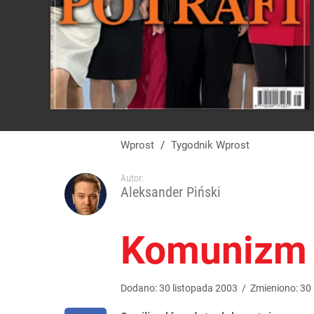
Wprost
/
Tygodnik Wprost
Autor:
Aleksander Piński
Komunizm k
Dodano:
30
listopada
2003
/
Zmieniono:
30