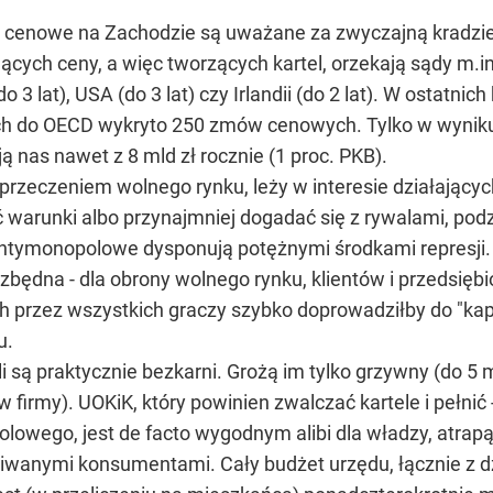
cenowe na Zachodzie są uważane za zwyczajną kradzie
ących ceny, a więc tworzących kartel, orzekają sądy m.in.
(do 3 lat), USA (do 3 lat) czy Irlandii (do 2 lat). W ostatnic
h do OECD wykryto 250 zmów cenowych. Tylko w wyniku 1
ą nas nawet z 8 mld zł rocznie (1 proc. PKB).
zaprzeczeniem wolnego rynku, leży w interesie działając
arunki albo przynajmniej dogadać się z rywalami, podzie
tymonopolowe dysponują potężnymi środkami represji. 
t niezbędna - dla obrony wolnego rynku, klientów i przeds
przez wszystkich graczy szybko doprowadziłby do "kapit
u.
 są praktycznie bezkarni. Grożą im tylko grzywny (do 5 
firmy). UOKiK, który powinien zwalczać kartele i pełnić
lowego, jest de facto wygodnym alibi dla władzy, atrap
kiwanymi konsumentami. Cały budżet urzędu, łącznie z 