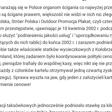
arażają się w Polsce organom ścigania co najwyżej prze
 są ścigane prawem, większość nie widzi w nich nic złeg
lska, Ströer Polska i Outdoor Promocja Plakat, czyli czt
 przestępstwie, ujawniając je 10 kwietnia 2002 r. podcz
 służyć "podniesieniu jakości usług" i "uporządkowaniu 
eżących do nich tablic) do końca 2002 r. i zarazem podn
siebie także właściciele statków wycieczkowych z Kołobr
 Poland, której zadaniem było koordynowanie polityki ce
nci, pieniądze trafiały do wspólnej kasy, więc nikt się n
 każdy z członków kartelu otrzymywał jedną czwartą zys
gu). Sprawa wyszła na jaw, gdy jeden z założycieli karte
umienie cenowe!
cji taksówkowych jednocześnie podniosło stawkę za kilom