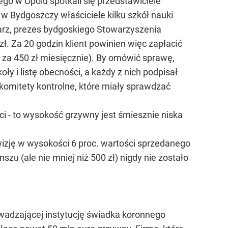
ego w Opolu spotkali się przedstawiciele
i w Bydgoszczy właściciele kilku szkół nauki
narz, prezes bydgoskiego Stowarzyszenia
ł. Za 20 godzin klient powinien więc zapłacić
za 450 zł miesięcznie). By omówić sprawę,
ły i listę obecności, a każdy z nich podpisał
omitety kontrolne, które miały sprawdzać
ści - to wysokość grzywny jest śmiesznie niska
wizję w wysokości 6 proc. wartości sprzedanego
szu (ale nie mniej niż 500 zł) nigdy nie zostało
owadzającej instytucję świadka koronnego