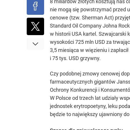
8 miliardów złotych kosztują nas
nie mogą się powstrzymać przed 
cenowe (tzw. Sherman Act) przyjęt
Standard Oil Company Johna Rockef
w historii USA kartel. Szwajcarsk
wysokości 725 mln USD za trwając
3,5 miesiąca w więzieniu i zapłaci
i 75 tys. USD grzywny.
Czy podobnej zmowy cenowej dopuśc
farmaceutycznych gigantów Janssen
Ochrony Konkurencji i Konsumentów
W Polsce od trzech lat udziały wsp
jednostek erytropoetyny, leku poda
będzie to największy ujawniony do 