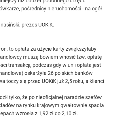
 mniejszy niż budżet podobnego urzędu
ksówkarze, pośrednicy nieruchomości - na ogół
anasiński, prezes UOKiK.
ron, to opłata za użycie karty zwiększyłaby
cy handlowcy muszą bowiem wnosić tzw. opłatę
ści transakcji, podczas gdy w unii opłata jest
i handlowe) oskarżyła 26 polskich banków
toczy się przed UOKiK już 2,5 roku, a klienci
ł tylko, że po nieoficjalnej naradzie szefów
zakładów na rynku krajowym gwałtownie spadła
pach wzrosła z 1,92 zł do 2,10 zł.