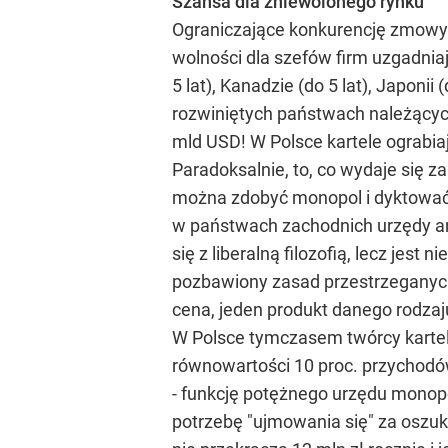
Szansa dla zniewolonego rynku
Ograniczające konkurencję zmowy 
wolności dla szefów firm uzgadniaj
5 lat), Kanadzie (do 5 lat), Japonii 
rozwiniętych państwach należącyc
mld USD! W Polsce kartele ograbiaj
Paradoksalnie, to, co wydaje się 
można zdobyć monopol i dyktować w
w państwach zachodnich urzędy an
się z liberalną filozofią, lecz jes
pozbawiony zasad przestrzeganych 
cena, jeden produkt danego rodzaj
W Polsce tymczasem twórcy karteli
równowartości 10 proc. przychodów 
- funkcję potężnego urzędu monopo
potrzebę "ujmowania się" za oszu