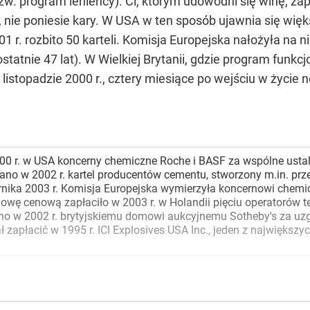
 program leniency). Ci, którym udowodni się winę, zap
ie poniesie kary. W USA w ten sposób ujawnia się wię
1 r. rozbito 50 karteli. Komisja Europejska nałożyła na 
statnie 47 lat). W Wielkiej Brytanii, gdzie program funkc
 w listopadzie 2000 r., cztery miesiące po wejściu w życi
2000 r. w USA koncerny chemiczne Roche i BASF za wspólne ust
no w 2002 r. kartel producentów cementu, stworzony m.in. przez 
ernika 2003 r. Komisja Europejska wymierzyła koncernowi chemi
owę cenową zapłaciło w 2003 r. w Holandii pięciu operatorów te
no w 2002 r. brytyjskiemu domowi aukcyjnemu Sotheby's za uzga
ł zapłacić w 1995 r. ICI Explosives USA Inc., jeden z najwię