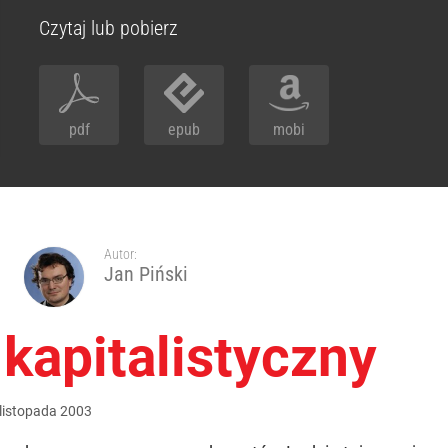
Czytaj lub pobierz
pdf
epub
mobi
Autor:
Jan Piński
apitalistyczny
listopada
2003