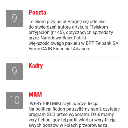
Poczta
9
Telekom przyjaciół Pragnę się odnieść
do stwierdzeń autora artykułu "Telekom
przyjaciół" (nr 45), dotyczących sprzedaży
przez Narodowy Bank Polski
większościowego pakietu w BPT Telbank SA.
Firmę CA IB Financial Advisors...
Kadry
9
M&M
10
WERY-FIKI-MIKI czyli bardzo-fikcja
Na political fiction patrzyliśmy sami, czytając
program SLD przed wyborami. Dziś mamy
very fiction, gdy tej partii władza wery-fikcję
swych bonzów w kołach przeprowadza.