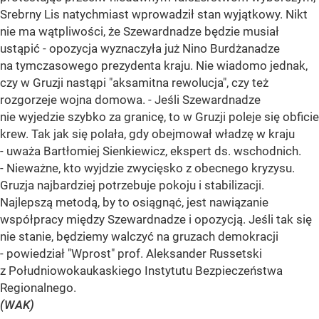
Srebrny Lis natychmiast wprowadził stan wyjątkowy. Nikt
nie ma wątpliwości, że Szewardnadze będzie musiał
ustąpić - opozycja wyznaczyła już Nino Burdżanadze
na tymczasowego prezydenta kraju. Nie wiadomo jednak,
czy w Gruzji nastąpi "aksamitna rewolucja", czy też
rozgorzeje wojna domowa. - Jeśli Szewardnadze
nie wyjedzie szybko za granicę, to w Gruzji poleje się obficie
krew. Tak jak się polała, gdy obejmował władzę w kraju
- uważa Bartłomiej Sienkiewicz, ekspert ds. wschodnich.
- Nieważne, kto wyjdzie zwycięsko z obecnego kryzysu.
Gruzja najbardziej potrzebuje pokoju i stabilizacji.
Najlepszą metodą, by to osiągnąć, jest nawiązanie
współpracy między Szewardnadze i opozycją. Jeśli tak się
nie stanie, będziemy walczyć na gruzach demokracji
- powiedział "Wprost" prof. Aleksander Russetski
z Południowokaukaskiego Instytutu Bezpieczeństwa
Regionalnego.
(WAK)