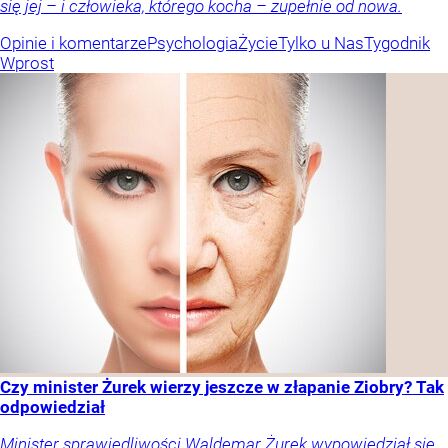
się jej – i człowieka, którego kocha – zupełnie od nowa.
Opinie i komentarze
Psychologia
Życie
Tylko u Nas
Tygodnik
Wprost
Czy minister Żurek wierzy jeszcze w złapanie Ziobry? Tak
odpowiedział
Minister sprawiedliwości Waldemar Żurek wypowiedział się