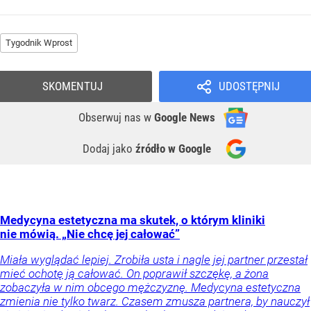
Tygodnik Wprost
SKOMENTUJ
UDOSTĘPNIJ
Obserwuj nas
w
Google News
Dodaj jako
źródło w Google
Medycyna estetyczna ma skutek, o którym kliniki
nie mówią. „Nie chcę jej całować”
Miała wyglądać lepiej. Zrobiła usta i nagle jej partner przestał
mieć ochotę ją całować. On poprawił szczękę, a żona
zobaczyła w nim obcego mężczyznę. Medycyna estetyczna
zmienia nie tylko twarz. Czasem zmusza partnera, by nauczył