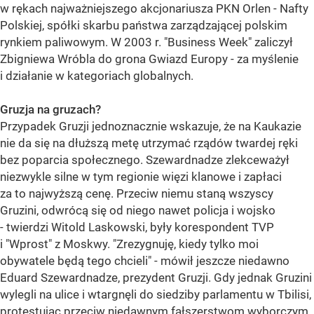
w rękach najważniejszego akcjonariusza PKN Orlen - Nafty
Polskiej, spółki skarbu państwa zarządzającej polskim
rynkiem paliwowym. W 2003 r. "Business Week" zaliczył
Zbigniewa Wróbla do grona Gwiazd Europy - za myślenie
i działanie w kategoriach globalnych.
Gruzja na gruzach?
Przypadek Gruzji jednoznacznie wskazuje, że na Kaukazie
nie da się na dłuższą metę utrzymać rządów twardej ręki
bez poparcia społecznego. Szewardnadze zlekceważył
niezwykle silne w tym regionie więzi klanowe i zapłaci
za to najwyższą cenę. Przeciw niemu staną wszyscy
Gruzini, odwrócą się od niego nawet policja i wojsko
- twierdzi Witold Laskowski, były korespondent TVP
i "Wprost" z Moskwy. "Zrezygnuję, kiedy tylko moi
obywatele będą tego chcieli" - mówił jeszcze niedawno
Eduard Szewardnadze, prezydent Gruzji. Gdy jednak Gruzini
wylegli na ulice i wtargnęli do siedziby parlamentu w Tbilisi,
protestując przeciw niedawnym fałszerstwom wyborczym,