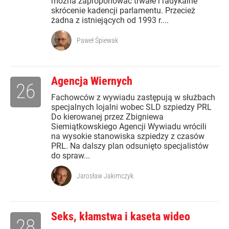
można zaproponować trwałe i radykalne
skrócenie kadencji parlamentu. Przecież
żadna z istniejących od 1993 r....
Paweł Śpiewak
Agencja Wiernych
26
Fachowców z wywiadu zastępują w służbach
specjalnych lojalni wobec SLD szpiedzy PRL
Do kierowanej przez Zbigniewa
Siemiątkowskiego Agencji Wywiadu wrócili
na wysokie stanowiska szpiedzy z czasów
PRL. Na dalszy plan odsunięto specjalistów
do spraw...
Jarosław Jakimczyk
Seks, kłamstwa i kaseta wideo
28