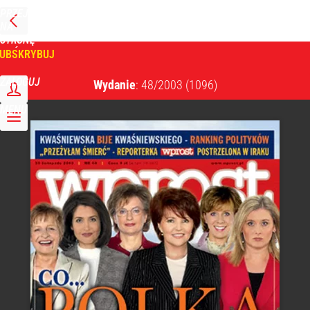
PRZEJDŹ
NA
WPROST
STRONĘ
GŁÓWNĄ
UBSKRYBUJ
Tygodnik Wprost
ZALOGUJ
Wydanie
: 48/2003
(1096)
MENU