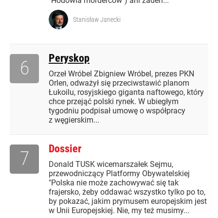
"Hodowla morderców") ani żaden...
Stanisław Janecki
Peryskop
6
Orzeł Wróbel Zbigniew Wróbel, prezes PKN
Orlen, odważył się przeciwstawić planom
Łukoilu, rosyjskiego giganta naftowego, który
chce przejąć polski rynek. W ubiegłym
tygodniu podpisał umowę o współpracy
z węgierskim...
Dossier
7
Donald TUSK wicemarszałek Sejmu,
przewodniczący Platformy Obywatelskiej
"Polska nie może zachowywać się tak
frajersko, żeby oddawać wszystko tylko po to,
by pokazać, jakim prymusem europejskim jest
w Unii Europejskiej. Nie, my też musimy...