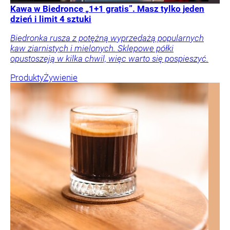
Kawa w Biedronce „1+1 gratis”. Masz tylko jeden
dzień i limit 4 sztuki
Biedronka rusza z potężną wyprzedażą popularnych
kaw ziarnistych i mielonych. Sklepowe półki
opustoszeją w kilka chwil, więc warto się pospieszyć.
Produkty
Żywienie