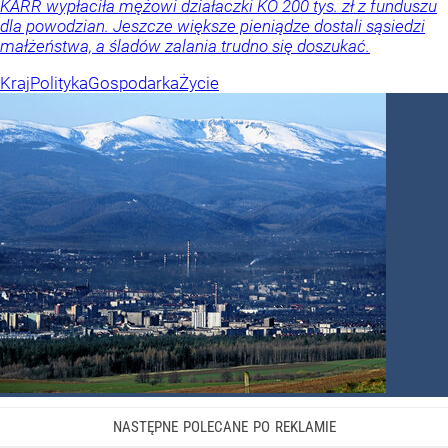
KARR wypłaciła mężowi działaczki KO 200 tys. zł z funduszu
dla powodzian. Jeszcze większe pieniądze dostali sąsiedzi
małżeństwa, a śladów zalania trudno się doszukać.
Kraj
Polityka
Gospodarka
Życie