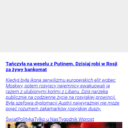
Tańczyła na weselu z Putinem. Dzisiaj robi w Rosji
za żywy bankomat
Kiedyś była ikoną serwilizmu europejskich elit wobec
Moskwy, potem rosyjscy najemnicy ewakuowali ją
razem z ulubionymi końmi z Libanu. Dziś narzeka
publicznie na codzienne życie na rosyjskiej prowincji.
Była szefowa dyplomacji Austrii najwyraźniej nie może
pojąć rozumem zakamarków rosyjskiej duszy.
Świat
Polityka
Tylko u Nas
Tygodnik Wprost