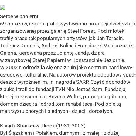
Serce w papierni
69 obrazów, rzeźb i grafik wystawiono na aukcji dzieł sztuki
zorganizowanej przez galerię Steel Forest. Pod młotek
trafiły prace tak popularnych artystów, jak Jan Tarasin,
Tadeusz Dominik, Andrzej Kalina i Franciszek Maśluszczak.
Galeria, kierowana przez Jolantę Jandę, działa
w zabytkowej Starej Papierni w Konstancinie-Jeziornie.
W 2002 r. odrodziła się ona z ruin jako centrum handlowo-
usługowo-kulturalne. Na autorów projektu odbudowy spadł
deszcz wyróżnień, m. in. nagroda SARP. Część dochodów
z aukcji trafi do fundacji TVN Nie Jesteś Sam. Fundacja,
której prezesem jest Bożena Walter, pomaga szpitalom,
domom dziecka i ośrodkom rehabilitacji. Pod opieką
ma trzystu chorych i biednych - dzieci i dorosłych.
Ksiądz Stanisław Tkocz
(1931-2003)
Był Ślązakiem i Polakiem, dumnym i z małej, i z dużej