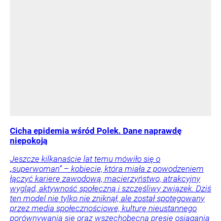
Cicha epidemia wśród Polek. Dane naprawdę
niepokoją
Jeszcze kilkanaście lat temu mówiło się o
„superwoman” – kobiecie, która miała z powodzeniem
łączyć karierę zawodową, macierzyństwo, atrakcyjny
wygląd, aktywność społeczną i szczęśliwy związek. Dziś
ten model nie tylko nie zniknął, ale został spotęgowany
przez media społecznościowe, kulturę nieustannego
porównywania się oraz wszechobecną presję osiągania