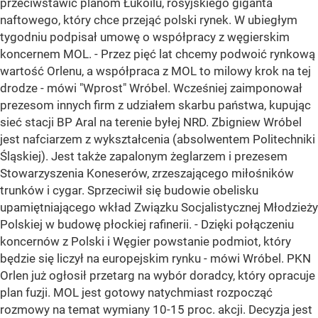
przeciwstawić planom Łukoilu, rosyjskiego giganta
naftowego, który chce przejąć polski rynek. W ubiegłym
tygodniu podpisał umowę o współpracy z węgierskim
koncernem MOL. - Przez pięć lat chcemy podwoić rynkową
wartość Orlenu, a współpraca z MOL to milowy krok na tej
drodze - mówi "Wprost" Wróbel. Wcześniej zaimponował
prezesom innych firm z udziałem skarbu państwa, kupując
sieć stacji BP Aral na terenie byłej NRD. Zbigniew Wróbel
jest nafciarzem z wykształcenia (absolwentem Politechniki
Śląskiej). Jest także zapalonym żeglarzem i prezesem
Stowarzyszenia Koneserów, zrzeszającego miłośników
trunków i cygar. Sprzeciwił się budowie obelisku
upamiętniającego wkład Związku Socjalistycznej Młodzieży
Polskiej w budowę płockiej rafinerii. - Dzięki połączeniu
koncernów z Polski i Węgier powstanie podmiot, który
będzie się liczył na europejskim rynku - mówi Wróbel. PKN
Orlen już ogłosił przetarg na wybór doradcy, który opracuje
plan fuzji. MOL jest gotowy natychmiast rozpocząć
rozmowy na temat wymiany 10-15 proc. akcji. Decyzja jest