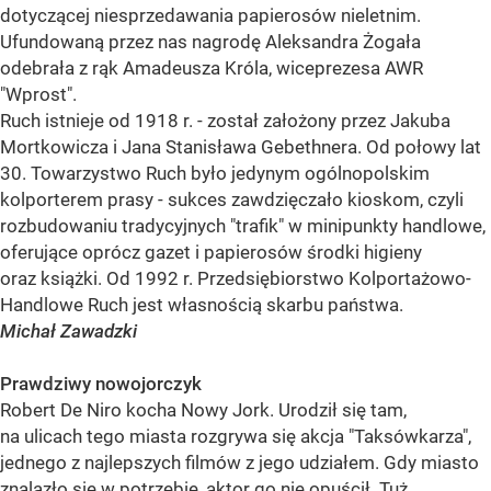
dotyczącej niesprzedawania papierosów nieletnim.
Ufundowaną przez nas nagrodę Aleksandra Żogała
odebrała z rąk Amadeusza Króla, wiceprezesa AWR
"Wprost".
Ruch istnieje od 1918 r. - został założony przez Jakuba
Mortkowicza i Jana Stanisława Gebethnera. Od połowy lat
30. Towarzystwo Ruch było jedynym ogólnopolskim
kolporterem prasy - sukces zawdzięczało kioskom, czyli
rozbudowaniu tradycyjnych "trafik" w minipunkty handlowe,
oferujące oprócz gazet i papierosów środki higieny
oraz książki. Od 1992 r. Przedsiębiorstwo Kolportażowo-
Handlowe Ruch jest własnością skarbu państwa.
Michał Zawadzki
Prawdziwy nowojorczyk
Robert De Niro kocha Nowy Jork. Urodził się tam,
na ulicach tego miasta rozgrywa się akcja "Taksówkarza",
jednego z najlepszych filmów z jego udziałem. Gdy miasto
znalazło się w potrzebie, aktor go nie opuścił. Tuż