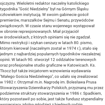
ojczyzny. Wieloletni redaktor naczelny katolickiego
tygodnika "Gość Niedzielny" był na Górnym Śląsku
człowiekiem instytucją. W swoim gabinecie gościł
premierów, marszałków Sejmu i Senatu, przywódców
związkowych. W czasie stanu wojennego występował
w obronie represjonowanych. Miał przyjaciół
w środowiskach, z których opiniami się nie zgadzał.
Mimo restrykcji i szykan cenzury w latach 80. pismo,
którym kierował (naczelnym został w 1974 r.), stało się
jednym z najbardziej popularnych tygodników niezależnej
opinii. W latach 90. stworzył 12 oddziałów terenowych
oraz profesjonalne studio graficzne w Katowicach. Ks.
Tkocz był także inicjatorem wznowienia wydawania
"Małego Gościa Niedzielnego", co udało się zrealizować
w 1982 r. Otrzymał m.in. Nagrodę im. Bolesława Prusa
Stowarzyszenia Dziennikarzy Polskich, przyznaną mu przez
podziemne struktury stowarzyszenia w 1986 r. Spadkiem,
który pozostawił po sobie, jest także fundusz stypendialny
wspierający zdolną młodzież z biednych rodzin.