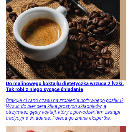
Do malinowego koktajlu dietetyczka wrzuca 2 łyżki.
Tak robi z niego sycące śniadanie
Brakuje ci rano czasu na zrobienie pożywnego posiłku?
Wrzuć do blendera kilka prostych składników, a
otrzymasz gęsty koktajl, który z powodzeniem zastąpi
tradycyjne śniadanie. Poleca go znana ekspertka.