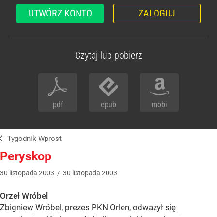
UTWÓRZ KONTO
ZALOGUJ
Czytaj lub pobierz
pdf
epub
mobi
Tygodnik Wprost
Peryskop
30
listopada
2003
/
30
listopada
2003
Orzeł Wróbel
Zbigniew Wróbel, prezes PKN Orlen, odważył się