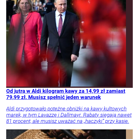
Od jutra w Aldi kilogram kawy za 14,99 zł zamiast
79,99 zł. Musisz spełnić jeden warunek
Aldi przygotowało potężne obniżki na kawy kultowych
marek, w tym Lavazzę i Dallmayr. Rabaty sięgają nawet
81 procent, ale musisz uważać na „haczyki” przy kasie.