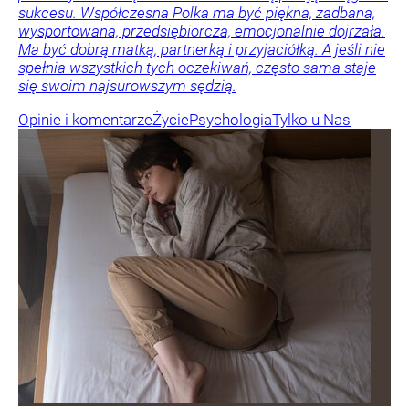
sukcesu. Współczesna Polka ma być piękna, zadbana,
wysportowana, przedsiębiorcza, emocjonalnie dojrzała.
Ma być dobrą matką, partnerką i przyjaciółką. A jeśli nie
spełnia wszystkich tych oczekiwań, często sama staje
się swoim najsurowszym sędzią.
Opinie i komentarze
Życie
Psychologia
Tylko u Nas