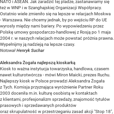
NATO i ASEAN. Jak zaradzić tej pladze, zastanawiamy się
też w WNP i w Szanghajskiej Organizacji Współpracy.
Ostatnio wiele zmieniło się na lepsze w relacjach Moskwa
- Warszawa. Nie chcemy jednak, by po wejściu RP do UE
wyrosły między nami bariery. Po wypowiedzeniu przez
Polskę umowy gospodarczo-handlowej z Rosją po 1 maja
2004 r. w naszych relacjach może powstać próżnia prawna.
Wypełnijmy ją nadzieją na lepsze czasy.
Notował
Henryk Suchar
Aleksandra Żogała najlepszą kioskarką
Kiosk to ważna instytucja towarzyska, handlowa, czasem
nawet kulturotwórcza - mówi Miron Maicki, prezes Ruchu.
Najlepszy kiosk w Polsce prowadzi Aleksandra Żogała
z Tych. Komisja przyznająca wyróżnienie Partner Roku
2003 doceniła m.in. kulturę osobistą w kontaktach
z klientami, profesjonalizm sprzedaży, znajomość tytułów
prasowych i sprzedawanych produktów
oraz skrupulatność w przestrzeganiu zasad akcji "Stop 18",