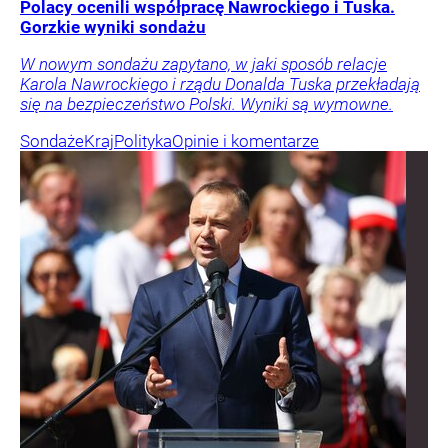
Polacy ocenili współpracę Nawrockiego i Tuska.
Gorzkie wyniki sondażu
W nowym sondażu zapytano, w jaki sposób relacje
Karola Nawrockiego i rządu Donalda Tuska przekładają
się na bezpieczeństwo Polski. Wyniki są wymowne.
Sondaże
Kraj
Polityka
Opinie i komentarze