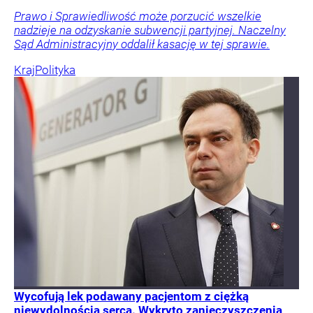
Prawo i Sprawiedliwość może porzucić wszelkie
nadzieje na odzyskanie subwencji partyjnej. Naczelny
Sąd Administracyjny oddalił kasację w tej sprawie.
Kraj
Polityka
Wycofują lek podawany pacjentom z ciężką
niewydolnością serca. Wykryto zanieczyszczenia