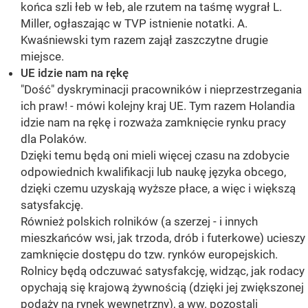
końca szli łeb w łeb, ale rzutem na taśmę wygrał L.
Miller, ogłaszając w TVP istnienie notatki. A.
Kwaśniewski tym razem zajął zaszczytne drugie
miejsce.
UE idzie nam na rękę
"Dość" dyskryminacji pracowników i nieprzestrzegania
ich praw! - mówi kolejny kraj UE. Tym razem Holandia
idzie nam na rękę i rozważa zamknięcie rynku pracy
dla Polaków.
Dzięki temu będą oni mieli więcej czasu na zdobycie
odpowiednich kwalifikacji lub naukę języka obcego,
dzięki czemu uzyskają wyższe płace, a więc i większą
satysfakcję.
Również polskich rolników (a szerzej - i innych
mieszkańców wsi, jak trzoda, drób i futerkowe) ucieszy
zamknięcie dostępu do tzw. rynków europejskich.
Rolnicy będą odczuwać satysfakcję, widząc, jak rodacy
opychają się krajową żywnością (dzięki jej zwiększonej
podaży na rynek wewnętrzny), a ww. pozostali