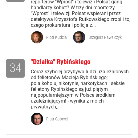
reporterów "Wprost" i telewizji Polsat gang
handlarzy kobiet? W trzy dni reporterzy
"Wprost" i telewizji Polsat wspierani przez
detektywa Krzysztofa Rutkowskiego zrobili to,
czego prokuratura i policja z...
Piotr Kudzia
Grzegorz Pawelczyk
"Działka" Rybińskiego
34
Coraz szybciej przybywa ludzi uzależnionych
od felietonów Macieja Rybińskiego;
po alkoholu, nikotynie, narkotykach i seksie
felietony Rybińskiego są już piątym
najpopularniejszym w Polsce środkiem
uzależniającym! - wynika z moich
prywatnych,...
Piotr Gabryel