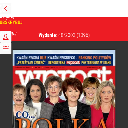
PRZEJDŹ
NA
WPROST
STRONĘ
GŁÓWNĄ
UBSKRYBUJ
Tygodnik Wprost
ZALOGUJ
Wydanie
: 48/2003
(1096)
MENU