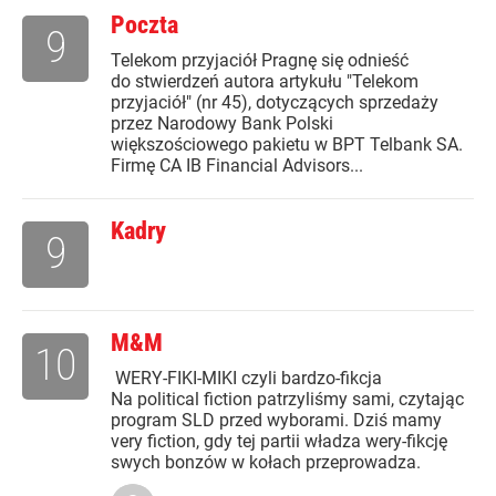
Poczta
9
Telekom przyjaciół Pragnę się odnieść
do stwierdzeń autora artykułu "Telekom
przyjaciół" (nr 45), dotyczących sprzedaży
przez Narodowy Bank Polski
większościowego pakietu w BPT Telbank SA.
Firmę CA IB Financial Advisors...
Kadry
9
M&M
10
WERY-FIKI-MIKI czyli bardzo-fikcja
Na political fiction patrzyliśmy sami, czytając
program SLD przed wyborami. Dziś mamy
very fiction, gdy tej partii władza wery-fikcję
swych bonzów w kołach przeprowadza.