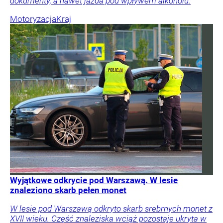
dokumenty, a nawet jazda pod wpływem alkoholu.
Motoryzacja
Kraj
Wyjątkowe odkrycie pod Warszawą. W lesie
znaleziono skarb pełen monet
W lesie pod Warszawą odkryto skarb srebrnych monet z
XVII wieku. Część znaleziska wciąż pozostaje ukryta w