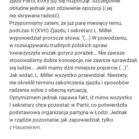
zjazd Partii, który już się rozpoczął. Szczególnie
obłudne jednak jest zdziwienie opozycji (i jej
nie skrywana radość).
Przypomnijmy zatem, że już parę miesięcy temu,
podczas II (XVII) Zjazdu, I sekretarz L. Miller
wypowiedział prorocze słowa: "(...) W powodzeniu,
w rozwiązywaniu trudnych polskich spraw
towarzyszyła wszak gorycz porażek... Nie zawsze
stosowaliśmy dobre koncepcje, nie zawsze sprawdzali
się ludzie... Jeśli mamy dziś mniejsze poparcie (...)".
Jak widać, L. Miller wszystko przewidział. Niestety,
nie określił terminu zakończenia zjazdu i sposobów
radzenia sobie z obecną sytuacją.
Optymizmem jednak napawa fakt, iż mimo wszystko
I sekretarz chce pozostać w Partii, co potwierdziła
podstawowa organizacja partyjna w Łodzi. Jednak
w rządzie pozostanie, jak zapowiedział, tylko
z Hausnerem.