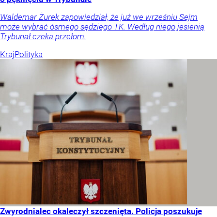
Waldemar Żurek zapowiedział, że już we wrześniu Sejm
może wybrać ósmego sędziego TK. Według niego jesienią
Trybunał czeka przełom.
Kraj
Polityka
Zwyrodnialec okaleczył szczenięta. Policja poszukuje