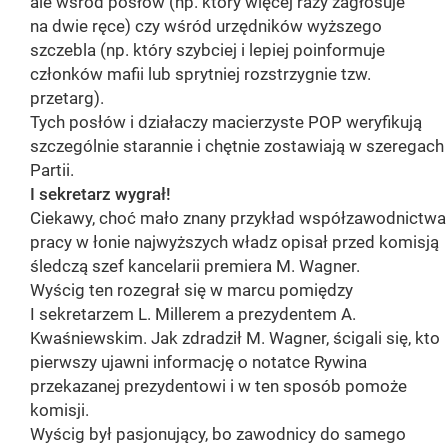
ale wśród posłów (np. który więcej razy zagłosuje
na dwie ręce) czy wśród urzędników wyższego
szczebla (np. który szybciej i lepiej poinformuje
członków mafii lub sprytniej rozstrzygnie tzw.
przetarg).
Tych posłów i działaczy macierzyste POP weryfikują
szczególnie starannie i chętnie zostawiają w szeregach
Partii.
I sekretarz wygrał!
Ciekawy, choć mało znany przykład współzawodnictwa
pracy w łonie najwyższych władz opisał przed komisją
śledczą szef kancelarii premiera M. Wagner.
Wyścig ten rozegrał się w marcu pomiędzy
I sekretarzem L. Millerem a prezydentem A.
Kwaśniewskim. Jak zdradził M. Wagner, ścigali się, kto
pierwszy ujawni informację o notatce Rywina
przekazanej prezydentowi i w ten sposób pomoże
komisji.
Wyścig był pasjonujący, bo zawodnicy do samego