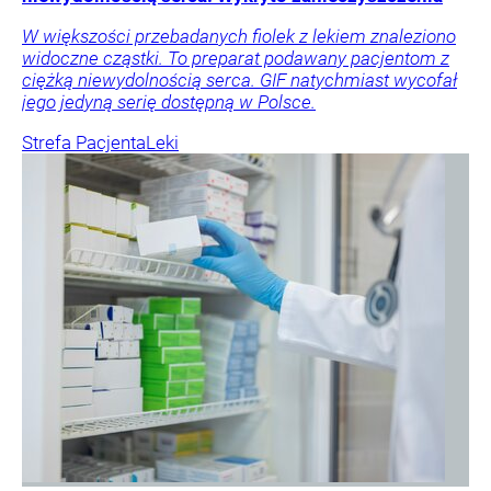
W większości przebadanych fiolek z lekiem znaleziono
widoczne cząstki. To preparat podawany pacjentom z
ciężką niewydolnością serca. GIF natychmiast wycofał
jego jedyną serię dostępną w Polsce.
Strefa Pacjenta
Leki