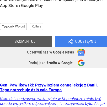
App Store
i
Google Play
.
Tygodnik Wprost
Kultura
SKOMENTUJ
UDOSTĘPNIJ
Obserwuj nas
w
Google News
Dodaj jako
źródło w Google
Gen. Pawlikowski: Przywiozłem cenną lekcję z Danii.
Tego potrzebuje dziś cała Europa
Kilka dni spędzonych wakacyjnie w Kopenhadze miało być
przede wszystkim odpoczynkiem. I rzeczywiście było. Ale jak