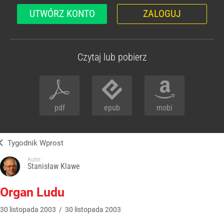
UTWÓRZ KONTO
ZALOGUJ
Czytaj lub pobierz
pdf
epub
mobi
Tygodnik Wprost
Autor:
Stanisław Klawe
Organ Ludu
30
listopada
2003
/
30
listopada
2003