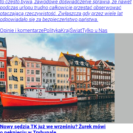
to często bywa, zawodowe doświadczenie sprawia, że nawet
podczas urlopu trudno całkowicie przestać obserwować
otaczającą rzeczywistość. Zwłaszcza gdy przez wiele lat
odpowiadało się za bezpieczeństwo państwa.
Opinie i komentarze
Polityka
Kraj
Świat
Tylko u Nas
Nowy sędzia TK już we wrześniu? Żurek mówi
o pęknięciu w Trybunale