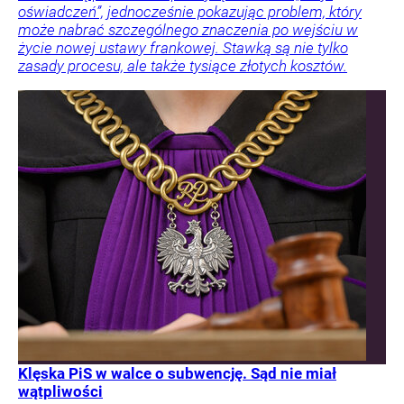
oświadczeń”, jednocześnie pokazując problem, który
może nabrać szczególnego znaczenia po wejściu w
życie nowej ustawy frankowej. Stawką są nie tylko
zasady procesu, ale także tysiące złotych kosztów.
Klęska PiS w walce o subwencję. Sąd nie miał
wątpliwości