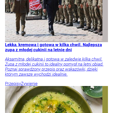
Lekka, kremowa i gotowa w kilka chwil. Najlepsza
zupa z młodej cukinii na letnie dni
Aksamitna, delikatna i gotowa w zaledwie kilka chwil.
Zupa z młodej cukinii to idealny pomysł na letni obiad.
Poznaj sprawdzony przepis oraz wskazówki, dzięki
którym zawsze wychodzi idealnie.
Przepisy
Żywienie