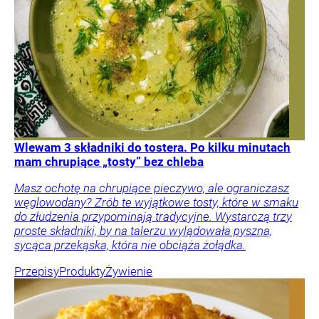
Wlewam 3 składniki do tostera. Po kilku minutach
mam chrupiące „tosty” bez chleba
Masz ochotę na chrupiące pieczywo, ale ograniczasz
węglowodany? Zrób te wyjątkowe tosty, które w smaku
do złudzenia przypominają tradycyjne. Wystarczą trzy
proste składniki, by na talerzu wylądowała pyszna,
sycąca przekąska, która nie obciąża żołądka.
Przepisy
Produkty
Żywienie