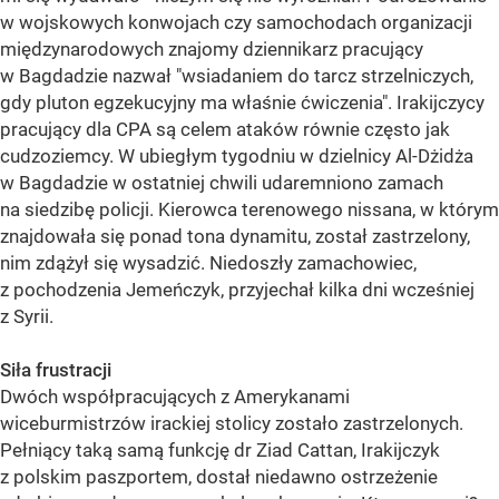
w wojskowych konwojach czy samochodach organizacji
międzynarodowych znajomy dziennikarz pracujący
w Bagdadzie nazwał "wsiadaniem do tarcz strzelniczych,
gdy pluton egzekucyjny ma właśnie ćwiczenia". Irakijczycy
pracujący dla CPA są celem ataków równie często jak
cudzoziemcy. W ubiegłym tygodniu w dzielnicy Al-Dżidża
w Bagdadzie w ostatniej chwili udaremniono zamach
na siedzibę policji. Kierowca terenowego nissana, w którym
znajdowała się ponad tona dynamitu, został zastrzelony,
nim zdążył się wysadzić. Niedoszły zamachowiec,
z pochodzenia Jemeńczyk, przyjechał kilka dni wcześniej
z Syrii.
Siła frustracji
Dwóch współpracujących z Amerykanami
wiceburmistrzów irackiej stolicy zostało zastrzelonych.
Pełniący taką samą funkcję dr Ziad Cattan, Irakijczyk
z polskim paszportem, dostał niedawno ostrzeżenie