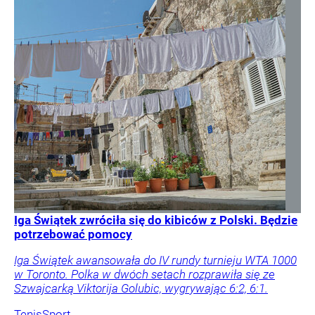
Iga Świątek zwróciła się do kibiców z Polski. Będzie
potrzebować pomocy
Iga Świątek awansowała do IV rundy turnieju WTA 1000
w Toronto. Polka w dwóch setach rozprawiła się ze
Szwajcarką Viktorija Golubic, wygrywając 6:2, 6:1.
Tenis
Sport