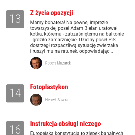
Z życia opozycji
13
Mamy bohatera! Na pewnej imprezie
towarzyskiej poseł Adam Bielan uratował
kotka, któremu - zatrzaśniętemu na balkonie
- groziło zamarznięcie. Dzielny poseł PiS
dostrzegł rozpaczliwą sytuację zwierzaka
i ruszył mu na ratunek, odpowiadając...
Robert Mazurek
Fotoplastykon
14
Henryk Sawka
Instrukcja obsługi niczego
16
Europejska konstytucja to zlepek banalnych