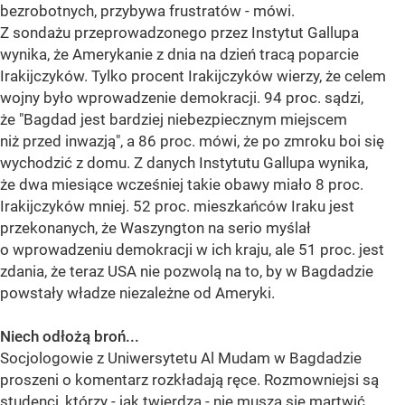
bezrobotnych, przybywa frustratów - mówi.
Z sondażu przeprowadzonego przez Instytut Gallupa
wynika, że Amerykanie z dnia na dzień tracą poparcie
Irakijczyków. Tylko procent Irakijczyków wierzy, że celem
wojny było wprowadzenie demokracji. 94 proc. sądzi,
że "Bagdad jest bardziej niebezpiecznym miejscem
niż przed inwazją", a 86 proc. mówi, że po zmroku boi się
wychodzić z domu. Z danych Instytutu Gallupa wynika,
że dwa miesiące wcześniej takie obawy miało 8 proc.
Irakijczyków mniej. 52 proc. mieszkańców Iraku jest
przekonanych, że Waszyngton na serio myślał
o wprowadzeniu demokracji w ich kraju, ale 51 proc. jest
zdania, że teraz USA nie pozwolą na to, by w Bagdadzie
powstały władze niezależne od Ameryki.
Niech odłożą broń...
Socjologowie z Uniwersytetu Al Mudam w Bagdadzie
proszeni o komentarz rozkładają ręce. Rozmowniejsi są
studenci, którzy - jak twierdzą - nie muszą się martwić