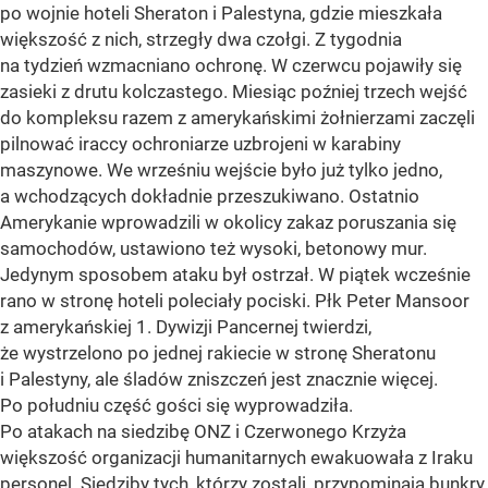
po wojnie hoteli Sheraton i Palestyna, gdzie mieszkała
większość z nich, strzegły dwa czołgi. Z tygodnia
na tydzień wzmacniano ochronę. W czerwcu pojawiły się
zasieki z drutu kolczastego. Miesiąc poźniej trzech wejść
do kompleksu razem z amerykańskimi żołnierzami zaczęli
pilnować iraccy ochroniarze uzbrojeni w karabiny
maszynowe. We wrześniu wejście było już tylko jedno,
a wchodzących dokładnie przeszukiwano. Ostatnio
Amerykanie wprowadzili w okolicy zakaz poruszania się
samochodów, ustawiono też wysoki, betonowy mur.
Jedynym sposobem ataku był ostrzał. W piątek wcześnie
rano w stronę hoteli poleciały pociski. Płk Peter Mansoor
z amerykańskiej 1. Dywizji Pancernej twierdzi,
że wystrzelono po jednej rakiecie w stronę Sheratonu
i Palestyny, ale śladów zniszczeń jest znacznie więcej.
Po południu część gości się wyprowadziła.
Po atakach na siedzibę ONZ i Czerwonego Krzyża
większość organizacji humanitarnych ewakuowała z Iraku
personel. Siedziby tych, którzy zostali, przypominają bunkry.