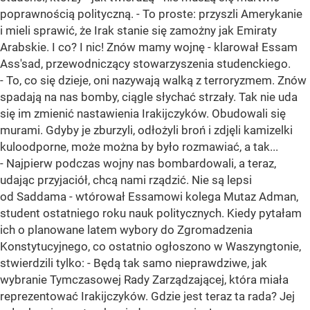
poprawnością polityczną. - To proste: przyszli Amerykanie
i mieli sprawić, że Irak stanie się zamożny jak Emiraty
Arabskie. I co? I nic! Znów mamy wojnę - klarował Essam
Ass'sad, przewodniczący stowarzyszenia studenckiego.
- To, co się dzieje, oni nazywają walką z terroryzmem. Znów
spadają na nas bomby, ciągle słychać strzały. Tak nie uda
się im zmienić nastawienia Irakijczyków. Obudowali się
murami. Gdyby je zburzyli, odłożyli broń i zdjęli kamizelki
kuloodporne, może można by było rozmawiać, a tak...
- Najpierw podczas wojny nas bombardowali, a teraz,
udając przyjaciół, chcą nami rządzić. Nie są lepsi
od Saddama - wtórował Essamowi kolega Mutaz Adman,
student ostatniego roku nauk politycznych. Kiedy pytałam
ich o planowane latem wybory do Zgromadzenia
Konstytucyjnego, co ostatnio ogłoszono w Waszyngtonie,
stwierdzili tylko: - Będą tak samo nieprawdziwe, jak
wybranie Tymczasowej Rady Zarządzającej, która miała
reprezentować Irakijczyków. Gdzie jest teraz ta rada? Jej