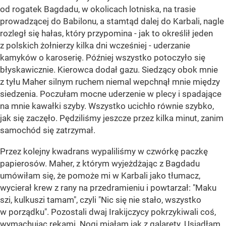
od rogatek Bagdadu, w okolicach lotniska, na trasie
prowadzącej do Babilonu, a stamtąd dalej do Karbali, nagle
rozległ się hałas, który przypomina - jak to określił jeden
z polskich żołnierzy kilka dni wcześniej - uderzanie
kamyków o karoserię. Później wszystko potoczyło się
błyskawicznie. Kierowca dodał gazu. Siedzący obok mnie
z tyłu Maher silnym ruchem niemal wepchnął mnie między
siedzenia. Poczułam mocne uderzenie w plecy i spadające
na mnie kawałki szyby. Wszystko ucichło równie szybko,
jak się zaczęło. Pędziliśmy jeszcze przez kilka minut, zanim
samochód się zatrzymał.
Przez kolejny kwadrans wypaliliśmy w czwórkę paczkę
papierosów. Maher, z którym wyjeżdżając z Bagdadu
umówiłam się, że pomoże mi w Karbali jako tłumacz,
wycierał krew z rany na przedramieniu i powtarzał: "Maku
szi, kulkuszi tamam", czyli "Nic się nie stało, wszystko
w porządku". Pozostali dwaj Irakijczycy pokrzykiwali coś,
wymachując rękami. Nogi miałam jak z galarety. Usiadłam