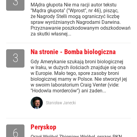
3
MĄdra głupota Nie ma racji autor tekstu
"Mądra głupota" ("Wprost", nr 46), pisząc,
że Nagrody Stelli mogą ograniczyć liczbę
spraw wyróżnianych Nagrodami Darwina.
Przyznawanie poszkodowanym odszkodowań
za skutki własnej...
Na stronie - Bomba biologiczna
3
Gdy Amerykanie szukają broni biologicznej
w Iraku, w dużych ilościach znajduje się ona
w Europie. Mało tego, spore zasoby broni
biologicznej mamy w Polsce. Nie stworzył jej
w swoim laboratorium Craig Venter (vide:
"Hodowla morderców") ani żaden...
Stanisław Janecki
Peryskop
6
Orzeł Wróbel Zbigniew Wróbel, prezes PKN