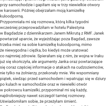
przy samochodzie i gapiłam się w trzy niewielkie otwory
w karoserii. Później obejrzałam moją kamizelkę
kuloodporną.
Przypomniała mi się rozmowa, którą kilka tygodni
wcześniej przeprowadziłam w hotelu Palestyna
w Bagdadzie z dziennikarzem Janem Mikrutą z RMF. Janek
powtarzał uparcie, że wyjeżdżając poza Bagdad, zawsze
trzeba mieć na sobie kamizelkę kuloodporną, mimo
że niewygodna i ciężka, bo kiedyś może uratować
co najmniej zdrowie. Spierałam się z nim, że wojna w Iraku
już się skończyła, ale argumenty Janka oraz powtarzające
się coraz częściej informacje o atakach na cudzoziemców,
nie tylko na żołnierzy, przekonały mnie. We wspomniany
piątek, siedząc przed samochodem i wpatrując się w dziury
po kulach w samochodzie oraz w niewielki otwór
w pokrowcu kamizelki, przypominał mi się każdy,
najdrobniejszy nawet szczegół tamtej rozmowy.
Uświadomiłam sobie, że przeżyłam śmierć.