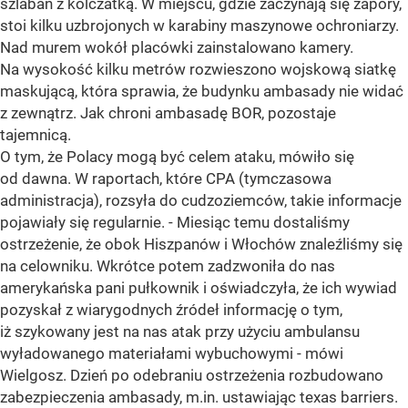
szlaban z kolczatką. W miejscu, gdzie zaczynają się zapory,
stoi kilku uzbrojonych w karabiny maszynowe ochroniarzy.
Nad murem wokół placówki zainstalowano kamery.
Na wysokość kilku metrów rozwieszono wojskową siatkę
maskującą, która sprawia, że budynku ambasady nie widać
z zewnątrz. Jak chroni ambasadę BOR, pozostaje
tajemnicą.
O tym, że Polacy mogą być celem ataku, mówiło się
od dawna. W raportach, które CPA (tymczasowa
administracja), rozsyła do cudzoziemców, takie informacje
pojawiały się regularnie. - Miesiąc temu dostaliśmy
ostrzeżenie, że obok Hiszpanów i Włochów znaleźliśmy się
na celowniku. Wkrótce potem zadzwoniła do nas
amerykańska pani pułkownik i oświadczyła, że ich wywiad
pozyskał z wiarygodnych źródeł informację o tym,
iż szykowany jest na nas atak przy użyciu ambulansu
wyładowanego materiałami wybuchowymi - mówi
Wielgosz. Dzień po odebraniu ostrzeżenia rozbudowano
zabezpieczenia ambasady, m.in. ustawiając texas barriers.