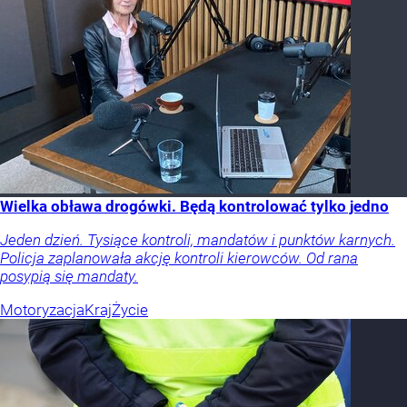
Wielka obława drogówki. Będą kontrolować tylko jedno
Jeden dzień. Tysiące kontroli, mandatów i punktów karnych.
Policja zaplanowała akcję kontroli kierowców. Od rana
posypią się mandaty.
Motoryzacja
Kraj
Życie