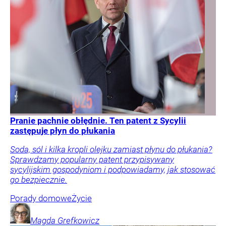
Pranie pachnie obłędnie. Ten patent z Sycylii
zastępuje płyn do płukania
Soda, sól i kilka kropli olejku zamiast płynu do płukania?
Sprawdzamy popularny patent przypisywany
sycylijskim gospodyniom i podpowiadamy, jak stosować
go bezpiecznie.
Porady domowe
Życie
Magda
Grefkowicz