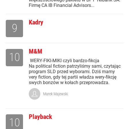
Firmę CA IB Financial Advisors...
Kadry
9
M&M
10
WERY-FIKI-MIKI czyli bardzo-fikcja
Na political fiction patrzyliśmy sami, czytając
program SLD przed wyborami. Dziś mamy
very fiction, gdy tej partii władza wery-fikcję
swych bonzów w kołach przeprowadza.
Marek Majewski
Playback
10