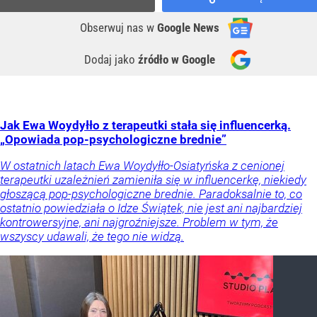
Obserwuj nas
w
Google News
Dodaj jako
źródło w Google
Jak Ewa Woydyłło z terapeutki stała się influencerką.
„Opowiada pop-psychologiczne brednie”
W ostatnich latach Ewa Woydyłło-Osiatyńska z cenionej
terapeutki uzależnień zamieniła się w influencerkę, niekiedy
głoszącą pop-psychologiczne brednie. Paradoksalnie to, co
ostatnio powiedziała o Idze Świątek, nie jest ani najbardziej
kontrowersyjne, ani najgroźniejsze. Problem w tym, że
wszyscy udawali, że tego nie widzą.