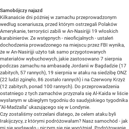
Samobójczy najazd
Kilkanaście dni później w zamachu przeprowadzonym
według scenariusza, przed którym ostrzegali Polaków
Amerykanie, terroryści zabili w An-Nasirijji 19 włoskich
karabinierów. Ze wstępnych - nieoficjalnych - ustaleń
dochodzenia prowadzonego na miejscu przez FBI wynika,
że w An-Nasirijji użyto tak samo przygotowanych
materiałów wybuchowych, jakie zastosowano 7 sierpnia
podczas zamachu na ambasadę Jordanii w Bagdadzie (17
zabitych, 57 rannych), 19 sierpnia w ataku na siedzibę ONZ
(22 ludzi zginęło, 86 zostało rannych) i na Czerwony Krzyż
(12 zabitych, ponad 100 rannych). Do przeprowadzenia
ostatniego z tych zamachów przyznała się Al-Kaida w liście
wysłanym w ubiegłym tygodniu do saudyjskiego tygodnika
"Al-Madżalla" ukazującego się w Londynie.
Czy zostaliśmy ostrzelani dlatego, że celem ataku byli
Irakijczycy, z którymi podróżowałam? Nasz samochód - jak
mi się wydawało - niczym się nie wyróżniał. Podróżowanie