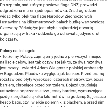
Do szpitala, nad którym powiewa flaga ONZ, prowadzi
odgrodzona murem jednopasmówka. Znad ogrodzeń
widać tylko błękitną flagę Narodów Zjednoczonych
i ustawioną na kilkumetrowych balach budkę wartowniczą.
Czerwony Półksiężyc jest chyba najbardziej otwartą
organizacją w Iraku - oddziela go od świata jedynie drut
kolczasty.
Polacy na linii ognia
- To, że my, Polacy, zajmujemy jedno z pierwszych miejsc
na liście celów, jest tak oczywiste jak to, że dwa razy dwa
jest cztery - twierdzi Adam Wielgosz z polskiej ambasady
w Bagdadzie. Placówka wygląda jak bunkier. Przed bramą
rozstawiono płyty wysokości czterech metrów, tzw. texas
barriers, chroniące przed ostrzałem. Dojazd utrudniają
ustawione poprzecznie tzw. jersey barriers, wymuszające
jazdę z prędkością kilku kilometrów na godzinę. Są jeszcze
hesco bags, czyli wielkie pojemniki z piachem, a przed nimi