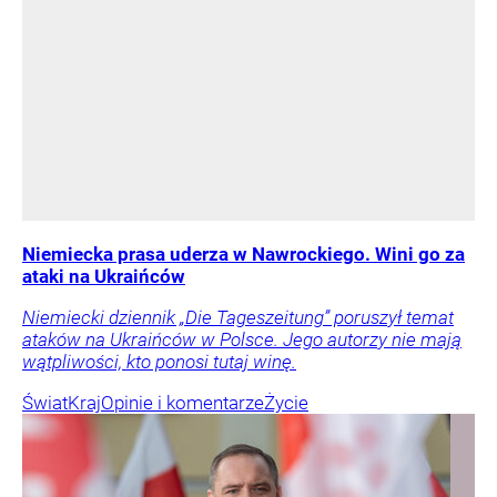
Niemiecka prasa uderza w Nawrockiego. Wini go za
ataki na Ukraińców
Niemiecki dziennik „Die Tageszeitung” poruszył temat
ataków na Ukraińców w Polsce. Jego autorzy nie mają
wątpliwości, kto ponosi tutaj winę.
Świat
Kraj
Opinie i komentarze
Życie