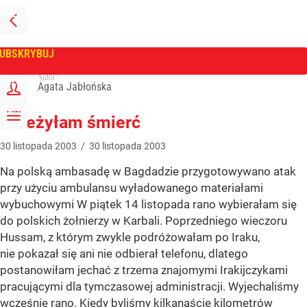
PRZEJDŹ
NA
WPROST
STRONĘ
GŁÓWNĄ
UBSKRYBUJ
Tygodnik Wprost
Autor:
ZALOGUJ
Agata Jabłońska
MENU
Przeżyłam śmierć
30
listopada
2003
/
30
listopada
2003
Na polską ambasadę w Bagdadzie przygotowywano atak
przy użyciu ambulansu wyładowanego materiałami
wybuchowymi W piątek 14 listopada rano wybierałam się
do polskich żołnierzy w Karbali. Poprzedniego wieczoru
Hussam, z którym zwykle podróżowałam po Iraku,
nie pokazał się ani nie odbierał telefonu, dlatego
postanowiłam jechać z trzema znajomymi Irakijczykami
pracującymi dla tymczasowej administracji. Wyjechaliśmy
wcześnie rano. Kiedy byliśmy kilkanaście kilometrów