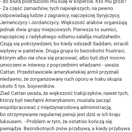
- do biura podrzucono mu kulę w kopercie. Kto mu grozi?
- Za część zamachów, tych największych, na pewno
odpowiadają ludzie z zagranicy, najczęściej Syryjczycy,
Jemeńczycy i Jordańczycy. Większość ataków organizują
jednak dwie grupy miejscowych. Pierwsza to sunnici,
najczęściej z radykalnego odłamu salafija mudżahedin.
Czują się pokrzywdzeni, bo kiedy odszedł Saddam, stracili
wpływy w państwie. Druga grupa to bezrobotni frustraci,
którym albo nie chce się pracować, albo byli zbyt mocno
umoczeni w interesy z poprzednimi władzami - uważa
Cattan. Przedstawiciele amerykańskiej armii przyznali
niedawno, że zorganizowany ruch oporu w Iraku skupia
około 5 tys. bojowników.
Ziad Cattan uważa, że większość Irakijczyków, nawet tych,
którzy byli niechętni Amerykanom, musiała zacząć
współpracować z międzynarodową administracją,
bo otrzymywanie regularnej pensji jest dziś w ich kraju
luksusem. - Problem w tym, że ostatnio kończą się
pieniądze. Bezrobotnych znów przybywa, a kiedy przybywa