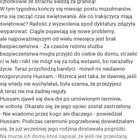
członkowie ze strachu siedzą za granicą!
W tym tygodniu kończy się miesiąc postu muzułmanów,
ma się zacząć czas świętowania. Ale co Irakijczycy mają
świętować? Radość z wyzwolenia spod dyktatury zdążyła
wyparować. Ciągle pojawiają się nowe problemy,
ale najpoważniejszym od wielu miesięcy jest brak
bezpieczeństwa. - Za czasów reżimu służba
bezpieczeństwa mogła przyjść do ciebie do domu, strzelić
ci w łeb i nikt nie mógł się za tobą wstawić, bo narażałby
życie. Teraz przychodzą bandyci - mówił mi niedawno
rozgoryczony Hussam. - Różnica jest taka, że dawniej, jeśli
się wtedy nie wychylałaś, była szansa, że przeżyjesz.
A teraz nie ma żadnej reguły.
Hussam zjawił się dwa dni po umówionym terminie,
w sobotę. Okazało się, że jego ojciec został zastrzelony.
- Nie wiadomo przez kogo ani dlaczego - powiedział
Hussam. Podczas ceremonii pogrzebowej dowiedziałam
się, że już wcześniej jego rodzina dostawała pogróżki.
Na murze ich domu ktoś napisał, że jeśli nie przestaną