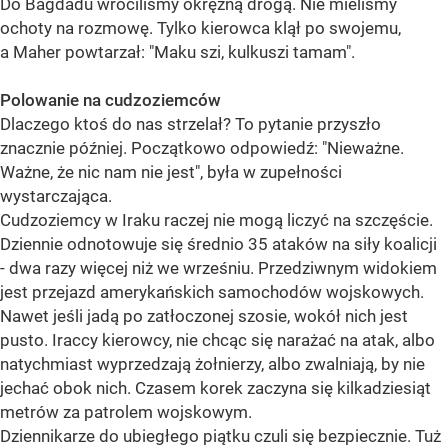
Do Bagdadu wróciliśmy okrężną drogą. Nie mieliśmy
ochoty na rozmowę. Tylko kierowca klął po swojemu,
a Maher powtarzał: "Maku szi, kulkuszi tamam".
Polowanie na cudzoziemców
Dlaczego ktoś do nas strzelał? To pytanie przyszło
znacznie później. Początkowo odpowiedź: "Nieważne.
Ważne, że nic nam nie jest", była w zupełności
wystarczająca.
Cudzoziemcy w Iraku raczej nie mogą liczyć na szczęście.
Dziennie odnotowuje się średnio 35 ataków na siły koalicji
- dwa razy więcej niż we wrześniu. Przedziwnym widokiem
jest przejazd amerykańskich samochodów wojskowych.
Nawet jeśli jadą po zatłoczonej szosie, wokół nich jest
pusto. Iraccy kierowcy, nie chcąc się narażać na atak, albo
natychmiast wyprzedzają żołnierzy, albo zwalniają, by nie
jechać obok nich. Czasem korek zaczyna się kilkadziesiąt
metrów za patrolem wojskowym.
Dziennikarze do ubiegłego piątku czuli się bezpiecznie. Tuż