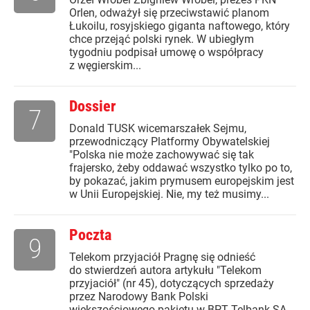
Orlen, odważył się przeciwstawić planom
Łukoilu, rosyjskiego giganta naftowego, który
chce przejąć polski rynek. W ubiegłym
tygodniu podpisał umowę o współpracy
z węgierskim...
Dossier
7
Donald TUSK wicemarszałek Sejmu,
przewodniczący Platformy Obywatelskiej
"Polska nie może zachowywać się tak
frajersko, żeby oddawać wszystko tylko po to,
by pokazać, jakim prymusem europejskim jest
w Unii Europejskiej. Nie, my też musimy...
Poczta
9
Telekom przyjaciół Pragnę się odnieść
do stwierdzeń autora artykułu "Telekom
przyjaciół" (nr 45), dotyczących sprzedaży
przez Narodowy Bank Polski
większościowego pakietu w BPT Telbank SA.