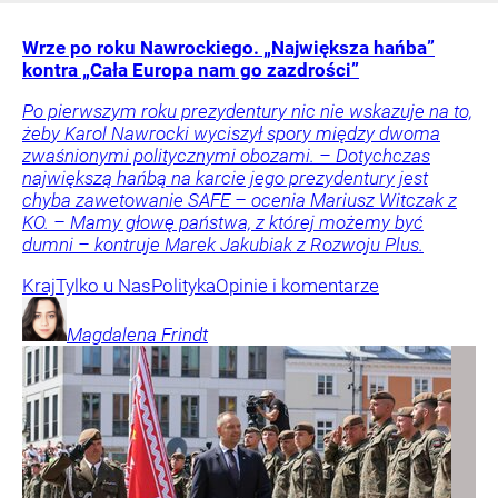
Wrze po roku Nawrockiego. „Największa hańba”
kontra „Cała Europa nam go zazdrości”
Po pierwszym roku prezydentury nic nie wskazuje na to,
żeby Karol Nawrocki wyciszył spory między dwoma
zwaśnionymi politycznymi obozami. – Dotychczas
największą hańbą na karcie jego prezydentury jest
chyba zawetowanie SAFE – ocenia Mariusz Witczak z
KO. – Mamy głowę państwa, z której możemy być
dumni – kontruje Marek Jakubiak z Rozwoju Plus.
Kraj
Tylko u Nas
Polityka
Opinie i komentarze
Magdalena
Frindt