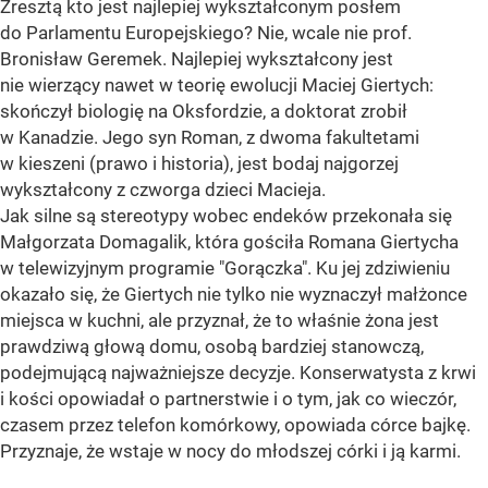
Zresztą kto jest najlepiej wykształconym posłem
do Parlamentu Europejskiego? Nie, wcale nie prof.
Bronisław Geremek. Najlepiej wykształcony jest
nie wierzący nawet w teorię ewolucji Maciej Giertych:
skończył biologię na Oksfordzie, a doktorat zrobił
w Kanadzie. Jego syn Roman, z dwoma fakultetami
w kieszeni (prawo i historia), jest bodaj najgorzej
wykształcony z czworga dzieci Macieja.
Jak silne są stereotypy wobec endeków przekonała się
Małgorzata Domagalik, która gościła Romana Giertycha
w telewizyjnym programie "Gorączka". Ku jej zdziwieniu
okazało się, że Giertych nie tylko nie wyznaczył małżonce
miejsca w kuchni, ale przyznał, że to właśnie żona jest
prawdziwą głową domu, osobą bardziej stanowczą,
podejmującą najważniejsze decyzje. Konserwatysta z krwi
i kości opowiadał o partnerstwie i o tym, jak co wieczór,
czasem przez telefon komórkowy, opowiada córce bajkę.
Przyznaje, że wstaje w nocy do młodszej córki i ją karmi.