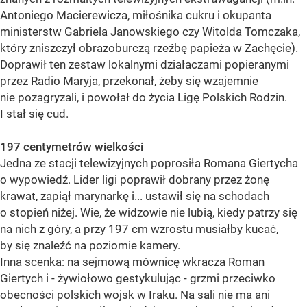
Antoniego Macierewicza, miłośnika cukru i okupanta
ministerstw Gabriela Janowskiego czy Witolda Tomczaka,
który zniszczył obrazoburczą rzeźbę papieża w Zachęcie).
Doprawił ten zestaw lokalnymi działaczami popieranymi
przez Radio Maryja, przekonał, żeby się wzajemnie
nie pozagryzali, i powołał do życia Ligę Polskich Rodzin.
I stał się cud.
197 centymetrów wielkości
Jedna ze stacji telewizyjnych poprosiła Romana Giertycha
o wypowiedź. Lider ligi poprawił dobrany przez żonę
krawat, zapiął marynarkę i... ustawił się na schodach
o stopień niżej. Wie, że widzowie nie lubią, kiedy patrzy się
na nich z góry, a przy 197 cm wzrostu musiałby kucać,
by się znaleźć na poziomie kamery.
Inna scenka: na sejmową mównicę wkracza Roman
Giertych i - żywiołowo gestykulując - grzmi przeciwko
obecności polskich wojsk w Iraku. Na sali nie ma ani