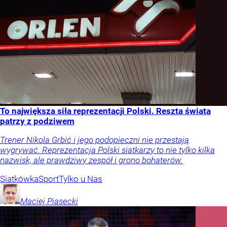
To największa siła reprezentacji Polski. Reszta świata
patrzy z podziwem
Trener Nikola Grbić i jego podopieczni nie przestają
wygrywać. Reprezentacja Polski siatkarzy to nie tylko kilka
nazwisk, ale prawdziwy zespół i grono bohaterów.
Siatkówka
Sport
Tylko u Nas
Maciej
Piasecki