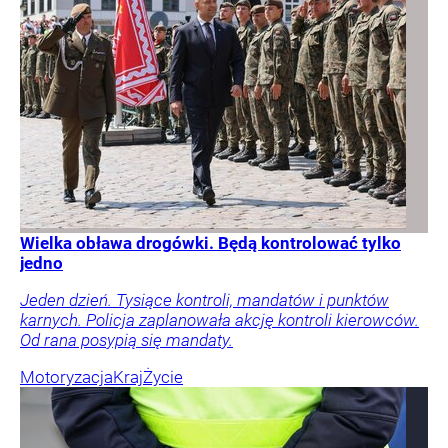
Wielka obława drogówki. Będą kontrolować tylko
jedno
Jeden dzień. Tysiące kontroli, mandatów i punktów
karnych. Policja zaplanowała akcję kontroli kierowców.
Od rana posypią się mandaty.
Motoryzacja
Kraj
Życie