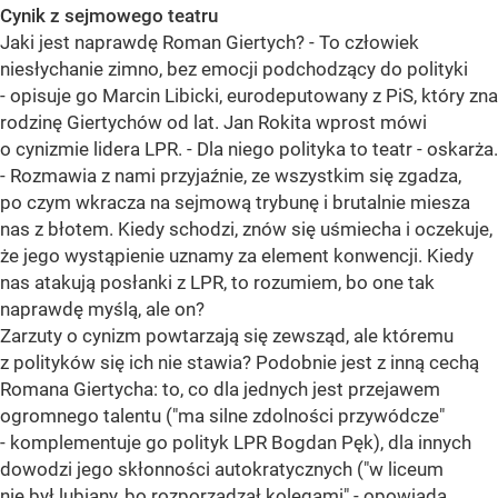
Cynik z sejmowego teatru
Jaki jest naprawdę Roman Giertych? - To człowiek
niesłychanie zimno, bez emocji podchodzący do polityki
- opisuje go Marcin Libicki, eurodeputowany z PiS, który zna
rodzinę Giertychów od lat. Jan Rokita wprost mówi
o cynizmie lidera LPR. - Dla niego polityka to teatr - oskarża.
- Rozmawia z nami przyjaźnie, ze wszystkim się zgadza,
po czym wkracza na sejmową trybunę i brutalnie miesza
nas z błotem. Kiedy schodzi, znów się uśmiecha i oczekuje,
że jego wystąpienie uznamy za element konwencji. Kiedy
nas atakują posłanki z LPR, to rozumiem, bo one tak
naprawdę myślą, ale on?
Zarzuty o cynizm powtarzają się zewsząd, ale któremu
z polityków się ich nie stawia? Podobnie jest z inną cechą
Romana Giertycha: to, co dla jednych jest przejawem
ogromnego talentu ("ma silne zdolności przywódcze"
- komplementuje go polityk LPR Bogdan Pęk), dla innych
dowodzi jego skłonności autokratycznych ("w liceum
nie był lubiany, bo rozporządzał kolegami" - opowiada