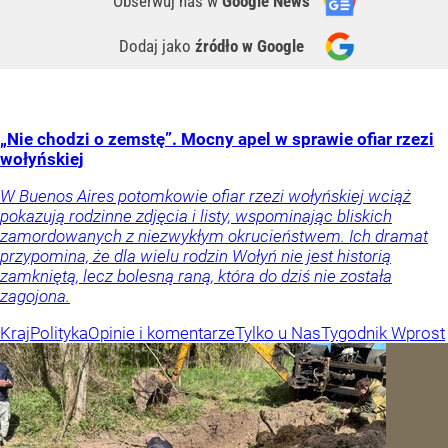
Obserwuj nas
w
Google News
Dodaj jako
źródło w Google
„Nie chodzi o zemstę”. Mocny apel w sprawie ofiar rzezi
wołyńskiej
W Buenos Aires potomkowie ofiar rzezi wołyńskiej wciąż
pokazują rodzinne zdjęcia i listy, wspominając bliskich
zamordowanych z niezwykłym okrucieństwem. Ich dramat
przypomina, że dla wielu rodzin Wołyń nie jest historią
zamkniętą, lecz bolesną raną, która do dziś nie została
zagojona.
Kraj
Polityka
Opinie i komentarze
Tylko u Nas
Tygodnik Wprost