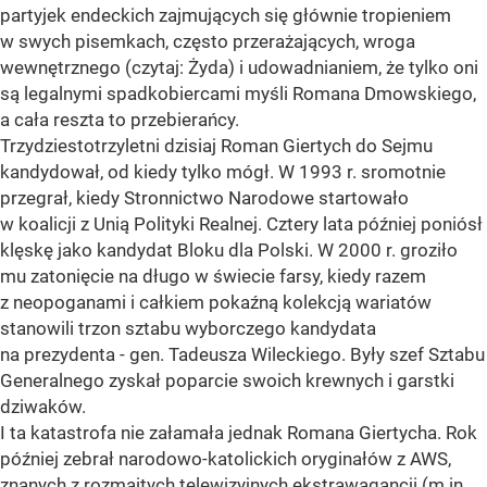
partyjek endeckich zajmujących się głównie tropieniem
w swych pisemkach, często przerażających, wroga
wewnętrznego (czytaj: Żyda) i udowadnianiem, że tylko oni
są legalnymi spadkobiercami myśli Romana Dmowskiego,
a cała reszta to przebierańcy.
Trzydziestotrzyletni dzisiaj Roman Giertych do Sejmu
kandydował, od kiedy tylko mógł. W 1993 r. sromotnie
przegrał, kiedy Stronnictwo Narodowe startowało
w koalicji z Unią Polityki Realnej. Cztery lata później poniósł
klęskę jako kandydat Bloku dla Polski. W 2000 r. groziło
mu zatonięcie na długo w świecie farsy, kiedy razem
z neopoganami i całkiem pokaźną kolekcją wariatów
stanowili trzon sztabu wyborczego kandydata
na prezydenta - gen. Tadeusza Wileckiego. Były szef Sztabu
Generalnego zyskał poparcie swoich krewnych i garstki
dziwaków.
I ta katastrofa nie załamała jednak Romana Giertycha. Rok
później zebrał narodowo-katolickich oryginałów z AWS,
znanych z rozmaitych telewizyjnych ekstrawagancji (m.in.