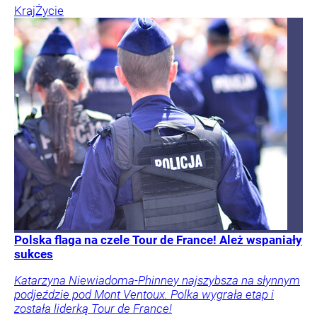
Kraj
Życie
Polska flaga na czele Tour de France! Ależ wspaniały
sukces
Katarzyna Niewiadoma-Phinney najszybsza na słynnym
podjeździe pod Mont Ventoux. Polka wygrała etap i
została liderką Tour de France!