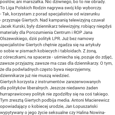
posłów, ani marszałka. Nic dziwnego, bo to nie obrady.
To Liga Polskich Rodzin nagrywa swój klip wyborczy.
- Tak, korzystam z porad specjalistów od wizerunku
- przyznaje Giertych. Nad kampanią telewizyjną czuwał
Jacek Kurski, były dziennikarz telewizyjny, robiący niegdyś
materiały dla Porozumienia Centrum i ROP Jana
Olszewskiego, dziś polityk LPR. Już bez namowy
specjalistów Giertych chętnie zgadza się na artykuły
o sobie w pismach kobiecych i tabloidach. Z żoną,
z córeczkami, na spacerze - uśmiecha się, pozuje do zdjęć,
zawsze przyjazny, zawsze ma czas dla dziennikarzy. O tym,
że dla podwładnych często bywa nieprzyjemny,
dziennikarze już nie muszą wiedzieć.
Giertych korzysta z instrumentów zarezerwowanych
dla polityków liberalnych. Jeszcze niedawno żaden
hurraprawicowy polityk nie zgodziłby się na coś takiego.
Tym zresztą Giertych podbija media. Antoni Macierewicz
opowiadający o kobiecej urodzie, Jan Łopuszański
wypytywany o jego życie seksualne czy Halina Nowina-