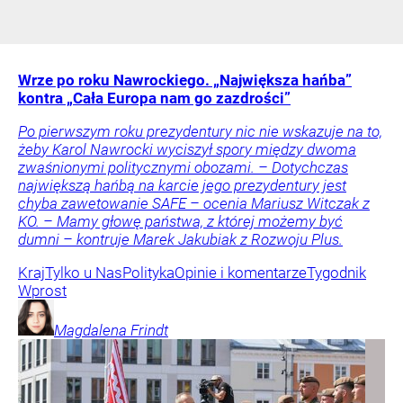
Wrze po roku Nawrockiego. „Największa hańba”
kontra „Cała Europa nam go zazdrości”
Po pierwszym roku prezydentury nic nie wskazuje na to,
żeby Karol Nawrocki wyciszył spory między dwoma
zwaśnionymi politycznymi obozami. – Dotychczas
największą hańbą na karcie jego prezydentury jest
chyba zawetowanie SAFE – ocenia Mariusz Witczak z
KO. – Mamy głowę państwa, z której możemy być
dumni – kontruje Marek Jakubiak z Rozwoju Plus.
Kraj
Tylko u Nas
Polityka
Opinie i komentarze
Tygodnik
Wprost
Magdalena
Frindt