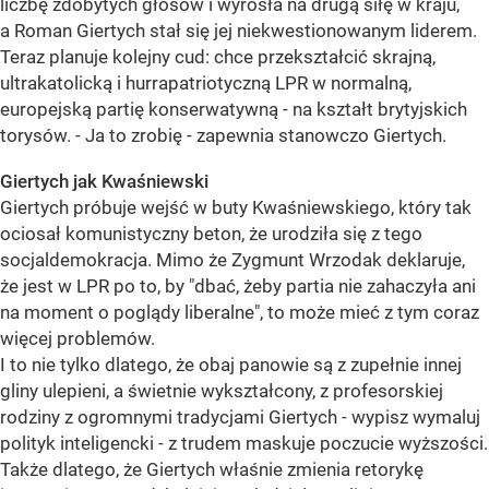
liczbę zdobytych głosów i wyrosła na drugą siłę w kraju,
a Roman Giertych stał się jej niekwestionowanym liderem.
Teraz planuje kolejny cud: chce przekształcić skrajną,
ultrakatolicką i hurrapatriotyczną LPR w normalną,
europejską partię konserwatywną - na kształt brytyjskich
torysów. - Ja to zrobię - zapewnia stanowczo Giertych.
Giertych jak Kwaśniewski
Giertych próbuje wejść w buty Kwaśniewskiego, który tak
ociosał komunistyczny beton, że urodziła się z tego
socjaldemokracja. Mimo że Zygmunt Wrzodak deklaruje,
że jest w LPR po to, by "dbać, żeby partia nie zahaczyła ani
na moment o poglądy liberalne", to może mieć z tym coraz
więcej problemów.
I to nie tylko dlatego, że obaj panowie są z zupełnie innej
gliny ulepieni, a świetnie wykształcony, z profesorskiej
rodziny z ogromnymi tradycjami Giertych - wypisz wymaluj
polityk inteligencki - z trudem maskuje poczucie wyższości.
Także dlatego, że Giertych właśnie zmienia retorykę