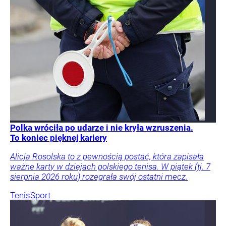
Polka wróciła po udarze i nie kryła wzruszenia.
To koniec pięknej kariery
Alicja Rosolska to z pewnością postać, która zapisała
ważne karty w dziejach polskiego tenisa. W piątek (tj. 7
sierpnia 2026 roku) rozegrała swój ostatni mecz.
Tenis
Sport