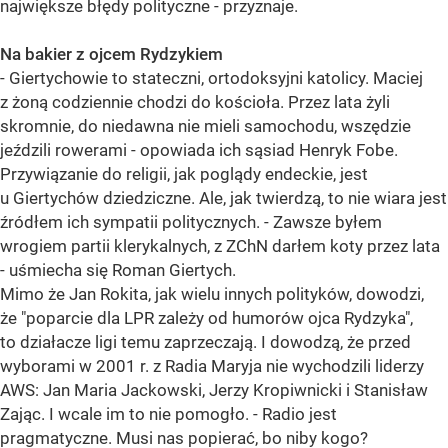
największe błędy polityczne - przyznaje.
Na bakier z ojcem Rydzykiem
- Giertychowie to stateczni, ortodoksyjni katolicy. Maciej
z żoną codziennie chodzi do kościoła. Przez lata żyli
skromnie, do niedawna nie mieli samochodu, wszędzie
jeździli rowerami - opowiada ich sąsiad Henryk Fobe.
Przywiązanie do religii, jak poglądy endeckie, jest
u Giertychów dziedziczne. Ale, jak twierdzą, to nie wiara jest
źródłem ich sympatii politycznych. - Zawsze byłem
wrogiem partii klerykalnych, z ZChN darłem koty przez lata
- uśmiecha się Roman Giertych.
Mimo że Jan Rokita, jak wielu innych polityków, dowodzi,
że "poparcie dla LPR zależy od humorów ojca Rydzyka",
to działacze ligi temu zaprzeczają. I dowodzą, że przed
wyborami w 2001 r. z Radia Maryja nie wychodzili liderzy
AWS: Jan Maria Jackowski, Jerzy Kropiwnicki i Stanisław
Zając. I wcale im to nie pomogło. - Radio jest
pragmatyczne. Musi nas popierać, bo niby kogo?