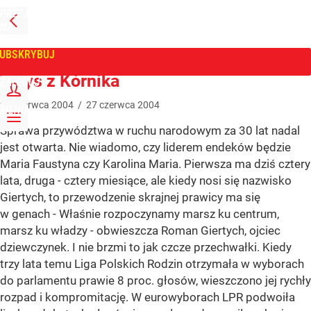
PRZEJDŹ
NA
WPROST
STRONĘ
GŁÓWNĄ
UBSKRYBUJ
Tygodnik Wprost
Torys z Kórnika
ZALOGUJ
27
czerwca
2004
/
27
czerwca
2004
MENU
Sprawa przywództwa w ruchu narodowym za 30 lat nadal
jest otwarta. Nie wiadomo, czy liderem endeków będzie
Maria Faustyna czy Karolina Maria. Pierwsza ma dziś cztery
lata, druga - cztery miesiące, ale kiedy nosi się nazwisko
Giertych, to przewodzenie skrajnej prawicy ma się
w genach - Właśnie rozpoczynamy marsz ku centrum,
marsz ku władzy - obwieszcza Roman Giertych, ojciec
dziewczynek. I nie brzmi to jak czcze przechwałki. Kiedy
trzy lata temu Liga Polskich Rodzin otrzymała w wyborach
do parlamentu prawie 8 proc. głosów, wieszczono jej rychły
rozpad i kompromitację. W eurowyborach LPR podwoiła