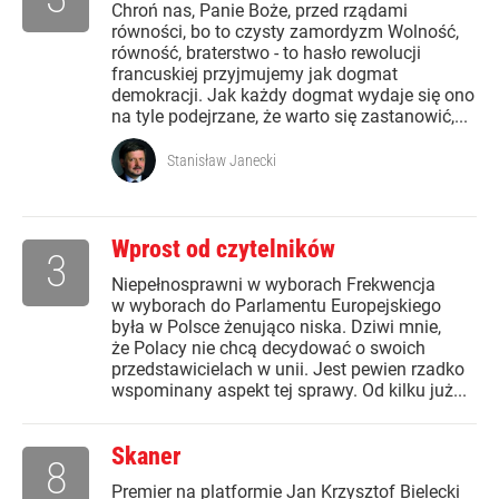
Chroń nas, Panie Boże, przed rządami
równości, bo to czysty zamordyzm Wolność,
równość, braterstwo - to hasło rewolucji
francuskiej przyjmujemy jak dogmat
demokracji. Jak każdy dogmat wydaje się ono
na tyle podejrzane, że warto się zastanowić,...
Stanisław Janecki
Wprost od czytelników
3
Niepełnosprawni w wyborach Frekwencja
w wyborach do Parlamentu Europejskiego
była w Polsce żenująco niska. Dziwi mnie,
że Polacy nie chcą decydować o swoich
przedstawicielach w unii. Jest pewien rzadko
wspominany aspekt tej sprawy. Od kilku już...
Skaner
8
Premier na platformie Jan Krzysztof Bielecki