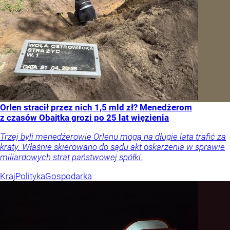
Orlen stracił przez nich 1,5 mld zł? Menedżerom
z czasów Obajtka grozi po 25 lat więzienia
Trzej byli menedżerowie Orlenu mogą na długie lata trafić za
kraty. Właśnie skierowano do sądu akt oskarżenia w sprawie
miliardowych strat państwowej spółki.
Kraj
Polityka
Gospodarka