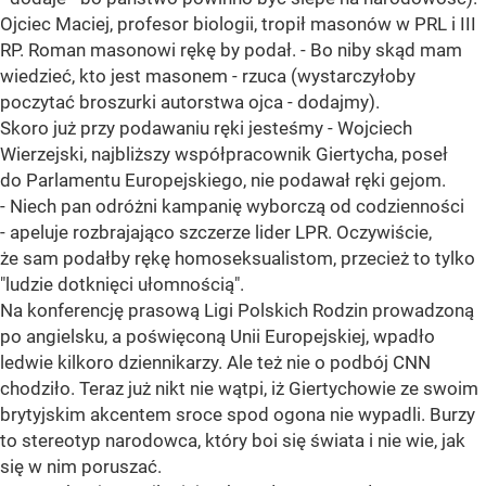
Ojciec Maciej, profesor biologii, tropił masonów w PRL i III
RP. Roman masonowi rękę by podał. - Bo niby skąd mam
wiedzieć, kto jest masonem - rzuca (wystarczyłoby
poczytać broszurki autorstwa ojca - dodajmy).
Skoro już przy podawaniu ręki jesteśmy - Wojciech
Wierzejski, najbliższy współpracownik Giertycha, poseł
do Parlamentu Europejskiego, nie podawał ręki gejom.
- Niech pan odróżni kampanię wyborczą od codzienności
- apeluje rozbrajająco szczerze lider LPR. Oczywiście,
że sam podałby rękę homoseksualistom, przecież to tylko
"ludzie dotknięci ułomnością".
Na konferencję prasową Ligi Polskich Rodzin prowadzoną
po angielsku, a poświęconą Unii Europejskiej, wpadło
ledwie kilkoro dziennikarzy. Ale też nie o podbój CNN
chodziło. Teraz już nikt nie wątpi, iż Giertychowie ze swoim
brytyjskim akcentem sroce spod ogona nie wypadli. Burzy
to stereotyp narodowca, który boi się świata i nie wie, jak
się w nim poruszać.