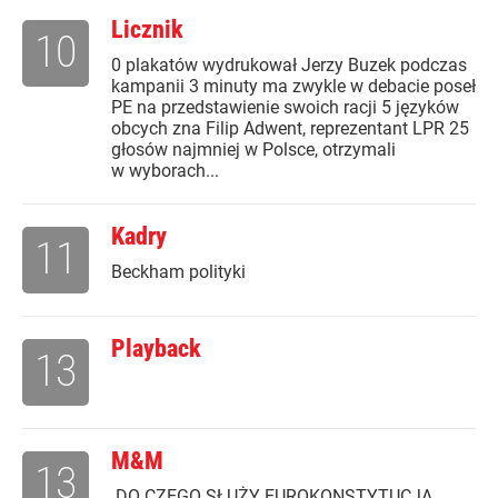
Licznik
10
0 plakatów wydrukował Jerzy Buzek podczas
kampanii 3 minuty ma zwykle w debacie poseł
PE na przedstawienie swoich racji 5 języków
obcych zna Filip Adwent, reprezentant LPR 25
głosów najmniej w Polsce, otrzymali
w wyborach...
Kadry
11
Beckham polityki
Playback
13
M&M
13
DO CZEGO SŁUŻY EUROKONSTYTUCJA