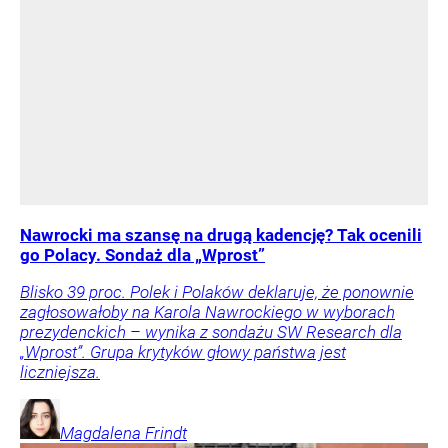
Nawrocki ma szansę na drugą kadencję? Tak ocenili
go Polacy. Sondaż dla „Wprost”
Blisko 39 proc. Polek i Polaków deklaruje, że ponownie
zagłosowałoby na Karola Nawrockiego w wyborach
prezydenckich – wynika z sondażu SW Research dla
„Wprost”. Grupa krytyków głowy państwa jest
liczniejsza.
Magdalena
Frindt