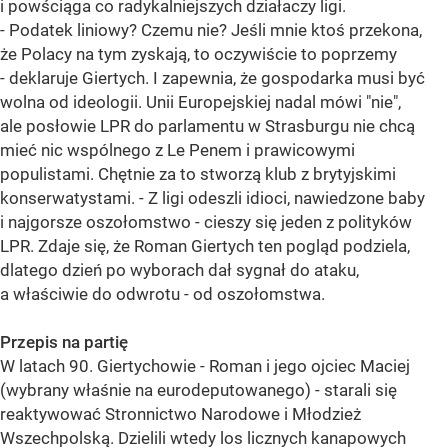
i powściąga co radykalniejszych działaczy ligi.
- Podatek liniowy? Czemu nie? Jeśli mnie ktoś przekona,
że Polacy na tym zyskają, to oczywiście to poprzemy
- deklaruje Giertych. I zapewnia, że gospodarka musi być
wolna od ideologii. Unii Europejskiej nadal mówi "nie",
ale posłowie LPR do parlamentu w Strasburgu nie chcą
mieć nic wspólnego z Le Penem i prawicowymi
populistami. Chętnie za to stworzą klub z brytyjskimi
konserwatystami. - Z ligi odeszli idioci, nawiedzone baby
i najgorsze oszołomstwo - cieszy się jeden z polityków
LPR. Zdaje się, że Roman Giertych ten pogląd podziela,
dlatego dzień po wyborach dał sygnał do ataku,
a właściwie do odwrotu - od oszołomstwa.
Przepis na partię
W latach 90. Giertychowie - Roman i jego ojciec Maciej
(wybrany właśnie na eurodeputowanego) - starali się
reaktywować Stronnictwo Narodowe i Młodzież
Wszechpolską. Dzielili wtedy los licznych kanapowych