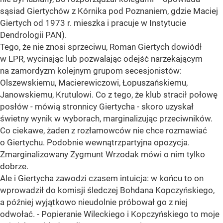
sąsiad Giertychów z Kórnika pod Poznaniem, gdzie Maciej
Giertych od 1973 r. mieszka i pracuje w Instytucie
Dendrologii PAN).
Tego, że nie znosi sprzeciwu, Roman Giertych dowiódł
w LPR, wycinając lub pozwalając odejść narzekającym
na zamordyzm kolejnym grupom secesjonistów:
Olszewskiemu, Macierewiczowi, Łopuszańskiemu,
Janowskiemu, Krutulowi. Co z tego, że klub stracił połowę
posłów - mówią stronnicy Giertycha - skoro uzyskał
świetny wynik w wyborach, marginalizując przeciwników.
Co ciekawe, żaden z rozłamowców nie chce rozmawiać
o Giertychu. Podobnie wewnątrzpartyjna opozycja.
Zmarginalizowany Zygmunt Wrzodak mówi o nim tylko
dobrze.
Ale i Giertycha zawodzi czasem intuicja: w końcu to on
wprowadził do komisji śledczej Bohdana Kopczyńskiego,
a później wyjątkowo nieudolnie próbował go z niej
odwołać. - Popieranie Wileckiego i Kopczyńskiego to moje