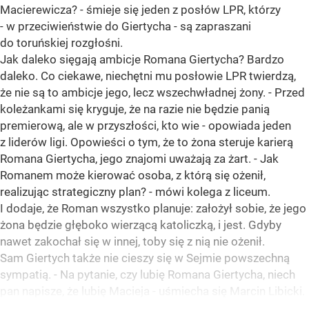
Macierewicza? - śmieje się jeden z posłów LPR, którzy
- w przeciwieństwie do Giertycha - są zapraszani
do toruńskiej rozgłośni.
Jak daleko sięgają ambicje Romana Giertycha? Bardzo
daleko. Co ciekawe, niechętni mu posłowie LPR twierdzą,
że nie są to ambicje jego, lecz wszechwładnej żony. - Przed
koleżankami się kryguje, że na razie nie będzie panią
premierową, ale w przyszłości, kto wie - opowiada jeden
z liderów ligi. Opowieści o tym, że to żona steruje karierą
Romana Giertycha, jego znajomi uważają za żart. - Jak
Romanem może kierować osoba, z którą się ożenił,
realizując strategiczny plan? - mówi kolega z liceum.
I dodaje, że Roman wszystko planuje: założył sobie, że jego
żona będzie głęboko wierzącą katoliczką, i jest. Gdyby
nawet zakochał się w innej, toby się z nią nie ożenił.
Sam Giertych także nie cieszy się w Sejmie powszechną
sympatią. - Na pytanie, czy lubię Romana Giertycha, niech
pan napisze, że lubię Macieja - uśmiecha się Marcin Libicki.