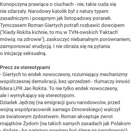
Konopczyna prawiąca o ciuchach - nie, takie cuda się
nie zdarzały. Narodowy katolik był z natury typem
zasadniczym i posępnym jak listopadowy poranek.
Tymczasem Roman Giertych potrafi rozbawić dowcipem
("Kiedy Rokita kichnie, to mu w TVN-owskich 'Faktach'
mówią: na zdrowie"), zaskoczyć niebanalnym porównaniem,
zaimponować erudycją. I nie obraża się na pytania
o inicjację seksualną.
Precz ze stereotypami
- Giertych to endek nowoczesny, rozumiejący mechanizmy
współczesnej demokracji, bez uprzedzeń - tłumaczy inność
lidera LPR Jan Rokita. To nie tylko endek nowoczesny,
ale i wymykający się stereotypom.
Dziadek Jędrzej (na emigracji guru narodowców, przed
wojną współpracownik samego Dmowskiego) walczył
ze światowym żydostwem. Roman akceptuje zwrot
majątków Żydom (na takich samych zasadach jak Polakom
- dodaje - bo państwo powinno być ślepe na narodowość).