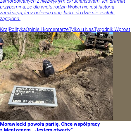
zamordowanych z niezwykłym okrucieństwem. Ich dramat
przypomina, że dla wielu rodzin Wołyń nie jest historią
zamkniętą, lecz bolesną raną, która do dziś nie została
zagojona.
Kraj
Polityka
Opinie i komentarze
Tylko u Nas
Tygodnik Wprost
Morawiecki powoła partię. Chce współpracy
z Mentzenem. „Jestem otwarty”