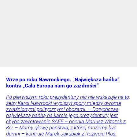
Wrze po roku Nawrockiego. „Największa hańba”
kontra „Cała Europa nam go zazdrości”
Po pierwszym roku prezydentury nic nie wskazuje na to,
żeby Karol Nawrocki wyciszył spory między dwoma
zwaśnionymi politycznymi obozami. – Dotychczas
największą hańbą na karcie jego prezydentury jest
chyba zawetowanie SAFE – ocenia Mariusz Witczak z
KO. – Mamy głowę państwa, z której możemy być
dumni – kontruje Marek Jakubiak z Rozwoju Plus.