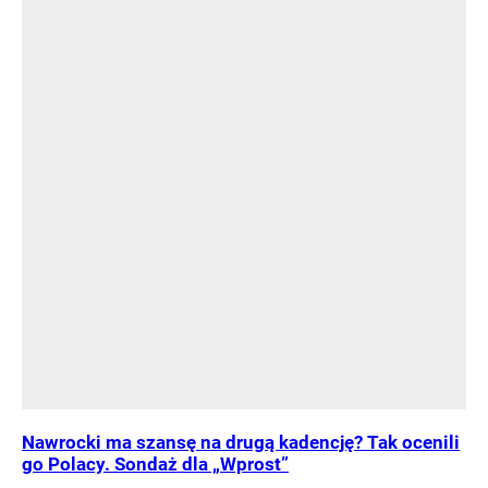
Nawrocki ma szansę na drugą kadencję? Tak ocenili
go Polacy. Sondaż dla „Wprost”