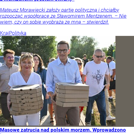
Mateusz Morawiecki założy partię polityczną i chciałby
rozpocząć współpracę ze Sławomirem Mentzenem. – Nie
wiem, czy on sobie wyobraża ze mną – stwierdził.
Kraj
Polityka
Masowe zatrucia nad polskim morzem. Wprowadzono