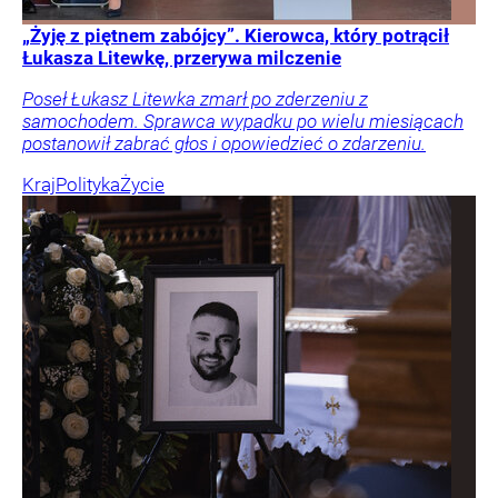
„Żyję z piętnem zabójcy”. Kierowca, który potrącił
Łukasza Litewkę, przerywa milczenie
Poseł Łukasz Litewka zmarł po zderzeniu z
samochodem. Sprawca wypadku po wielu miesiącach
postanowił zabrać głos i opowiedzieć o zdarzeniu.
Kraj
Polityka
Życie