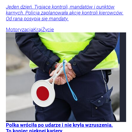
Jeden dzień. Tysiące kontroli, mandatów i punktów
karnych. Policja zaplanowała akcję kontroli kierowców.
Od rana posypią się mandaty.
Motoryzacja
Kraj
Życie
Polka wróciła po udarze i nie kryła wzruszenia.
To koniec pięknej kariery