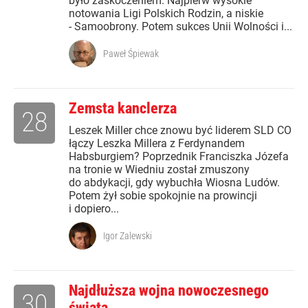
było zaskoczeniem. Najpierw wysokie
notowania Ligi Polskich Rodzin, a niskie
- Samoobrony. Potem sukces Unii Wolności i...
Paweł Śpiewak
Zemsta kanclerza
28
Leszek Miller chce znowu być liderem SLD CO
łączy Leszka Millera z Ferdynandem
Habsburgiem? Poprzednik Franciszka Józefa
na tronie w Wiedniu został zmuszony
do abdykacji, gdy wybuchła Wiosna Ludów.
Potem żył sobie spokojnie na prowincji
i dopiero...
Igor Zalewski
Najdłuższa wojna nowoczesnego
30
świata