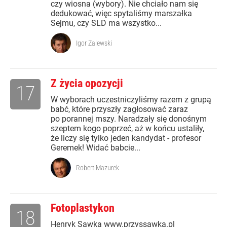
czy wiosna (wybory). Nie chciało nam się
dedukować, więc spytaliśmy marszałka
Sejmu, czy SLD ma wszystko...
Igor Zalewski
Z życia opozycji
17
W wyborach uczestniczyliśmy razem z grupą
babć, które przyszły zagłosować zaraz
po porannej mszy. Naradzały się donośnym
szeptem kogo poprzeć, aż w końcu ustaliły,
że liczy się tylko jeden kandydat - profesor
Geremek! Widać babcie...
Robert Mazurek
Fotoplastykon
18
Henryk Sawka www.przyssawka.pl