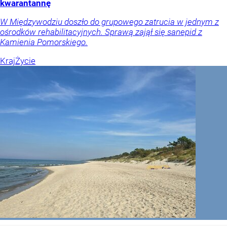
kwarantannę
W Międzywodziu doszło do grupowego zatrucia w jednym z
ośrodków rehabilitacyjnych. Sprawą zajął się sanepid z
Kamienia Pomorskiego.
Kraj
Życie