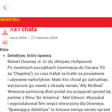
PRZEJDŹ
NA
WPROST
STRONĘ
GŁÓWNĄ
UBSKRYBUJ
Tygodnik Wprost
Sława i chała
ZALOGUJ
27
czerwca
2004
/
27
czerwca
2004
MENU
Kino
Detektyw, który śpiewa
Robert Downey Jr. to zły chłopiec Hollywood.
Po świetnych początkach (nominacja do Oscara '93
za "Chaplina"), co rusz trafiał za kratki za posiadanie
i używanie narkotyków. Mało kto chciał go zatrudniać,
wyrzucono go nawet z obsady serialu "Ally McBeal".
Wreszcie pomocną dłoń podał mu przyjaciel sprzed lat,
partner z filmu "Air America" - Mel Gibson. Wyszukał
i wyprodukował film wręcz stworzony dla Downeya.
"Śpiewający detektyw" to kinowa wersja serialu sprzed