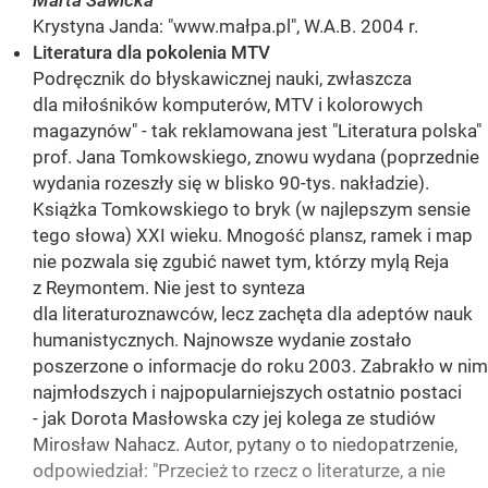
Marta Sawicka
Krystyna Janda: "www.małpa.pl", W.A.B. 2004 r.
Literatura dla pokolenia MTV
Podręcznik do błyskawicznej nauki, zwłaszcza
dla miłośników komputerów, MTV i kolorowych
magazynów" - tak reklamowana jest "Literatura polska"
prof. Jana Tomkowskiego, znowu wydana (poprzednie
wydania rozeszły się w blisko 90-tys. nakładzie).
Książka Tomkowskiego to bryk (w najlepszym sensie
tego słowa) XXI wieku. Mnogość plansz, ramek i map
nie pozwala się zgubić nawet tym, którzy mylą Reja
z Reymontem. Nie jest to synteza
dla literaturoznawców, lecz zachęta dla adeptów nauk
humanistycznych. Najnowsze wydanie zostało
poszerzone o informacje do roku 2003. Zabrakło w nim
najmłodszych i najpopularniejszych ostatnio postaci
- jak Dorota Masłowska czy jej kolega ze studiów
Mirosław Nahacz. Autor, pytany o to niedopatrzenie,
odpowiedział: "Przecież to rzecz o literaturze, a nie