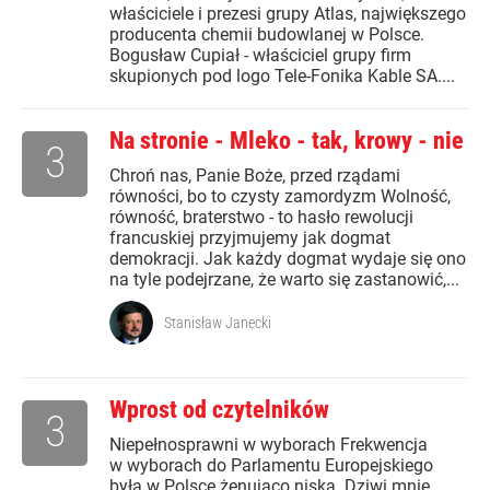
właściciele i prezesi grupy Atlas, największego
producenta chemii budowlanej w Polsce.
Bogusław Cupiał - właściciel grupy firm
skupionych pod logo Tele-Fonika Kable SA....
Na stronie - Mleko - tak, krowy - nie
3
Chroń nas, Panie Boże, przed rządami
równości, bo to czysty zamordyzm Wolność,
równość, braterstwo - to hasło rewolucji
francuskiej przyjmujemy jak dogmat
demokracji. Jak każdy dogmat wydaje się ono
na tyle podejrzane, że warto się zastanowić,...
Stanisław Janecki
Wprost od czytelników
3
Niepełnosprawni w wyborach Frekwencja
w wyborach do Parlamentu Europejskiego
była w Polsce żenująco niska. Dziwi mnie,