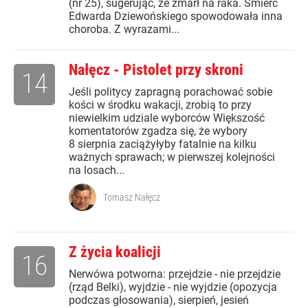
(nr 25), sugerując, że zmarł na raka. Śmierć
Edwarda Dziewońskiego spowodowała inna
choroba. Z wyrazami...
Nałęcz - Pistolet przy skroni
14
Jeśli politycy zapragną porachować sobie
kości w środku wakacji, zrobią to przy
niewielkim udziale wyborców Większość
komentatorów zgadza się, że wybory
8 sierpnia zaciążyłyby fatalnie na kilku
ważnych sprawach; w pierwszej kolejności
na losach...
Tomasz Nałęcz
Z życia koalicji
16
Nerwówa potworna: przejdzie - nie przejdzie
(rząd Belki), wyjdzie - nie wyjdzie (opozycja
podczas głosowania), sierpień, jesień