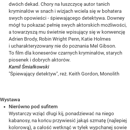
dwóch dekad. Chory na łuszczycę autor tanich
kryminałów w snach i wizjach wciela się w bohatera
swych opowieści - śpiewającego detektywa. Downey
mógł tu pokazać pełnię swych aktorskich możliwości,
a towarzyszą mu świetnie wpisujący się w konwencję
Adrien Brody, Robin Wright Penn, Katie Holmes
i ucharakteryzowany nie do poznania Mel Gibson.
To film dla koneserów czarnych kryminałów, starych
piosenek i dobrych aktorów.
Kamil Śmiałkowski
"Śpiewający detektyw", reż. Keith Gordon, Monolith
Wystawa
Nierówno pod sufitem
Wystarczy wziąć długi kij, ponadziewać na niego
kabanosy, na końcu przywiesić jakąś szmatę (najlepiej
kolorową), a całość wetknąć w tyłek wypchanej sowie