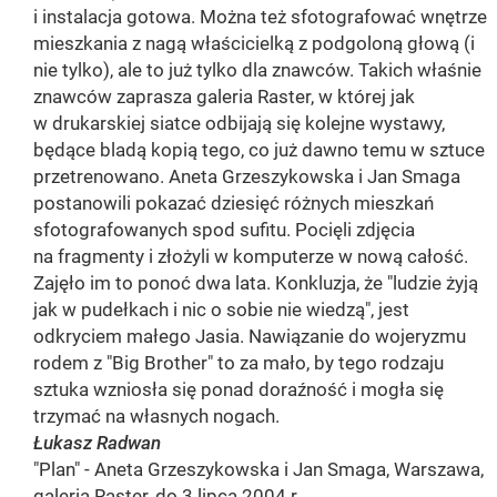
i instalacja gotowa. Można też sfotografować wnętrze
mieszkania z nagą właścicielką z podgoloną głową (i
nie tylko), ale to już tylko dla znawców. Takich właśnie
znawców zaprasza galeria Raster, w której jak
w drukarskiej siatce odbijają się kolejne wystawy,
będące bladą kopią tego, co już dawno temu w sztuce
przetrenowano. Aneta Grzeszykowska i Jan Smaga
postanowili pokazać dziesięć różnych mieszkań
sfotografowanych spod sufitu. Pocięli zdjęcia
na fragmenty i złożyli w komputerze w nową całość.
Zajęło im to ponoć dwa lata. Konkluzja, że "ludzie żyją
jak w pudełkach i nic o sobie nie wiedzą", jest
odkryciem małego Jasia. Nawiązanie do wojeryzmu
rodem z "Big Brother" to za mało, by tego rodzaju
sztuka wzniosła się ponad doraźność i mogła się
trzymać na własnych nogach.
Łukasz Radwan
"Plan" - Aneta Grzeszykowska i Jan Smaga, Warszawa,
galeria Raster, do 3 lipca 2004 r.