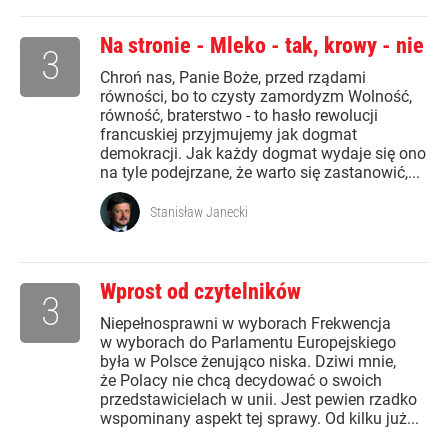
Na stronie - Mleko - tak, krowy - nie
3
Chroń nas, Panie Boże, przed rządami
równości, bo to czysty zamordyzm Wolność,
równość, braterstwo - to hasło rewolucji
francuskiej przyjmujemy jak dogmat
demokracji. Jak każdy dogmat wydaje się ono
na tyle podejrzane, że warto się zastanowić,...
Stanisław Janecki
Wprost od czytelników
3
Niepełnosprawni w wyborach Frekwencja
w wyborach do Parlamentu Europejskiego
była w Polsce żenująco niska. Dziwi mnie,
że Polacy nie chcą decydować o swoich
przedstawicielach w unii. Jest pewien rzadko
wspominany aspekt tej sprawy. Od kilku już...