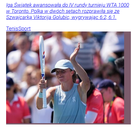
Iga Świątek awansowała do IV rundy turnieju WTA 1000
w Toronto. Polka w dwóch setach rozprawiła się ze
Szwajcarką Viktorija Golubic, wygrywając 6:2, 6:1.
Tenis
Sport