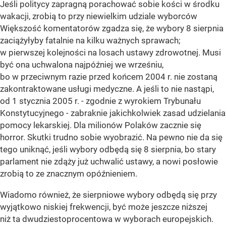
Jeśli politycy zapragną porachować sobie kości w środku
wakacji, zrobią to przy niewielkim udziale wyborców
Większość komentatorów zgadza się, że wybory 8 sierpnia
zaciążyłyby fatalnie na kilku ważnych sprawach;
w pierwszej kolejności na losach ustawy zdrowotnej. Musi
być ona uchwalona najpóźniej we wrześniu,
bo w przeciwnym razie przed końcem 2004 r. nie zostaną
zakontraktowane usługi medyczne. A jeśli to nie nastąpi,
od 1 stycznia 2005 r. - zgodnie z wyrokiem Trybunału
Konstytucyjnego - zabraknie jakichkolwiek zasad udzielania
pomocy lekarskiej. Dla milionów Polaków zacznie się
horror. Skutki trudno sobie wyobrazić. Na pewno nie da się
tego uniknąć, jeśli wybory odbędą się 8 sierpnia, bo stary
parlament nie zdąży już uchwalić ustawy, a nowi posłowie
zrobią to ze znacznym opóźnieniem.
Wiadomo również, że sierpniowe wybory odbędą się przy
wyjątkowo niskiej frekwencji, być może jeszcze niższej
niż ta dwudziestoprocentowa w wyborach europejskich.