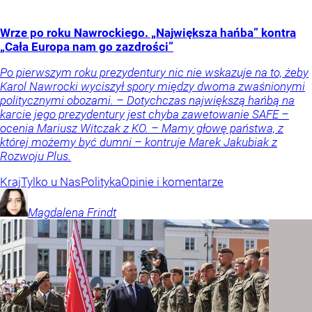
Wrze po roku Nawrockiego. „Największa hańba” kontra
„Cała Europa nam go zazdrości”
Po pierwszym roku prezydentury nic nie wskazuje na to, żeby
Karol Nawrocki wyciszył spory między dwoma zwaśnionymi
politycznymi obozami. – Dotychczas największą hańbą na
karcie jego prezydentury jest chyba zawetowanie SAFE –
ocenia Mariusz Witczak z KO. – Mamy głowę państwa, z
której możemy być dumni – kontruje Marek Jakubiak z
Rozwoju Plus.
Kraj
Tylko u Nas
Polityka
Opinie i komentarze
Magdalena
Frindt