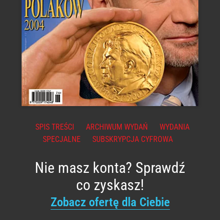
SPIS TREŚCI
ARCHIWUM WYDAŃ
WYDANIA
SPECJALNE
SUBSKRYPCJA CYFROWA
Nie masz konta? Sprawdź
co zyskasz!
Zobacz ofertę dla Ciebie