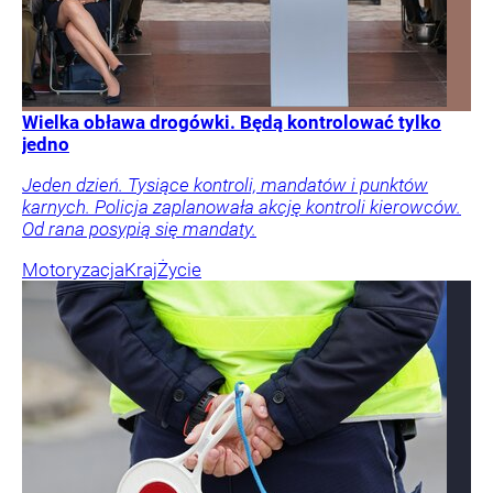
Wielka obława drogówki. Będą kontrolować tylko
jedno
Jeden dzień. Tysiące kontroli, mandatów i punktów
karnych. Policja zaplanowała akcję kontroli kierowców.
Od rana posypią się mandaty.
Motoryzacja
Kraj
Życie