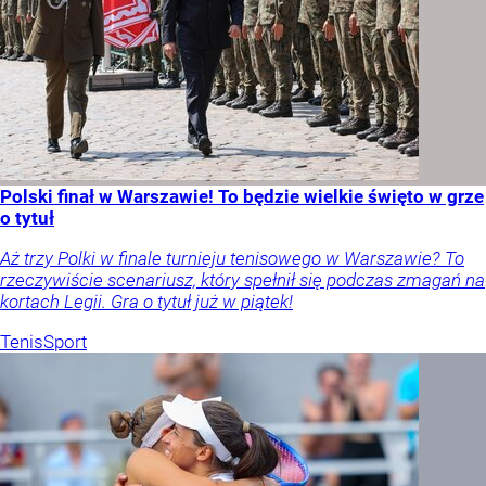
Polski finał w Warszawie! To będzie wielkie święto w grze
o tytuł
Aż trzy Polki w finale turnieju tenisowego w Warszawie? To
rzeczywiście scenariusz, który spełnił się podczas zmagań na
kortach Legii. Gra o tytuł już w piątek!
Tenis
Sport