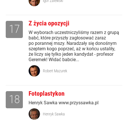
Igor Zalewski
Z życia opozycji
17
W wyborach uczestniczyliśmy razem z grupą
babć, które przyszły zagłosować zaraz
po porannej mszy. Naradzały się donośnym
szeptem kogo poprzeć, aż w końcu ustaliły,
że liczy się tylko jeden kandydat - profesor
Geremek! Widać babcie...
Robert Mazurek
Fotoplastykon
18
Henryk Sawka www.przyssawka.pl
Henryk Sawka