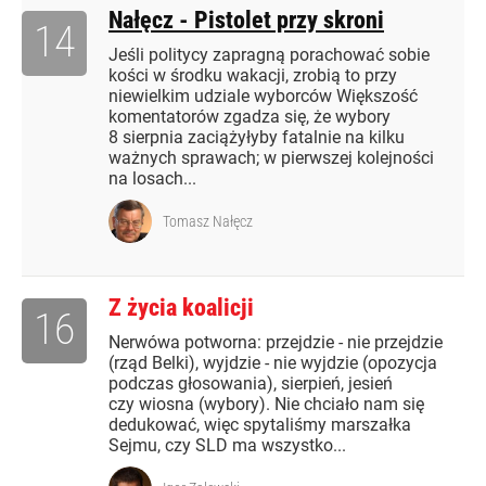
Nałęcz - Pistolet przy skroni
14
Jeśli politycy zapragną porachować sobie
kości w środku wakacji, zrobią to przy
niewielkim udziale wyborców Większość
komentatorów zgadza się, że wybory
8 sierpnia zaciążyłyby fatalnie na kilku
ważnych sprawach; w pierwszej kolejności
na losach...
Tomasz Nałęcz
Z życia koalicji
16
Nerwówa potworna: przejdzie - nie przejdzie
(rząd Belki), wyjdzie - nie wyjdzie (opozycja
podczas głosowania), sierpień, jesień
czy wiosna (wybory). Nie chciało nam się
dedukować, więc spytaliśmy marszałka
Sejmu, czy SLD ma wszystko...