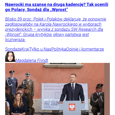
Nawrocki ma szansę na drugą kadencję? Tak ocenili
go Polacy. Sondaż dla „Wprost”
Blisko 39 proc. Polek i Polaków deklaruje, że ponownie
zagłosowałoby na Karola Nawrockiego w wyborach
prezydenckich – wynika z sondażu SW Research dla
„Wprost”. Grupa krytyków głowy państwa jest
liczniejsza.
Sondaże
Kraj
Tylko u Nas
Polityka
Opinie i komentarze
Magdalena
Frindt