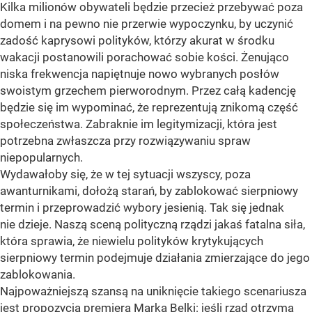
Kilka milionów obywateli będzie przecież przebywać poza
domem i na pewno nie przerwie wypoczynku, by uczynić
zadość kaprysowi polityków, którzy akurat w środku
wakacji postanowili porachować sobie kości. Żenująco
niska frekwencja napiętnuje nowo wybranych posłów
swoistym grzechem pierworodnym. Przez całą kadencję
będzie się im wypominać, że reprezentują znikomą część
społeczeństwa. Zabraknie im legitymizacji, która jest
potrzebna zwłaszcza przy rozwiązywaniu spraw
niepopularnych.
Wydawałoby się, że w tej sytuacji wszyscy, poza
awanturnikami, dołożą starań, by zablokować sierpniowy
termin i przeprowadzić wybory jesienią. Tak się jednak
nie dzieje. Naszą sceną polityczną rządzi jakaś fatalna siła,
która sprawia, że niewielu polityków krytykujących
sierpniowy termin podejmuje działania zmierzające do jego
zablokowania.
Najpoważniejszą szansą na uniknięcie takiego scenariusza
jest propozycja premiera Marka Belki: jeśli rząd otrzyma