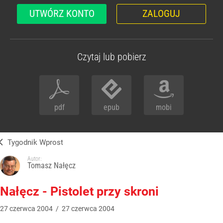
UTWÓRZ KONTO
ZALOGUJ
Czytaj lub pobierz
pdf
epub
mobi
Tygodnik Wprost
Autor:
Tomasz Nałęcz
Nałęcz - Pistolet przy skroni
27
czerwca
2004
/
27
czerwca
2004