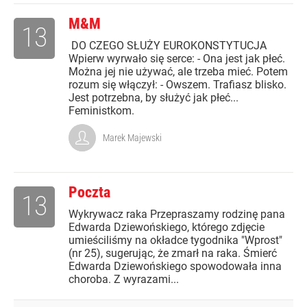
M&M
13
DO CZEGO SŁUŻY EUROKONSTYTUCJA
Wpierw wyrwało się serce: - Ona jest jak płeć.
Można jej nie używać, ale trzeba mieć. Potem
rozum się włączył: - Owszem. Trafiasz blisko.
Jest potrzebna, by służyć jak płeć...
Feministkom.
Marek Majewski
Poczta
13
Wykrywacz raka Przepraszamy rodzinę pana
Edwarda Dziewońskiego, którego zdjęcie
umieściliśmy na okładce tygodnika "Wprost"
(nr 25), sugerując, że zmarł na raka. Śmierć
Edwarda Dziewońskiego spowodowała inna
choroba. Z wyrazami...