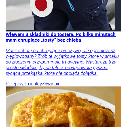
Wlewam 3 składniki do tostera. Po kilku minutach
mam chrupiące „tosty” bez chleba
Masz ochotę na chrupiące pieczywo, ale ograniczasz
węglowodany? Zrób te wyjątkowe tosty, które w smaku
do złudzenia przypominają tradycyjne. Wystarczą trzy
proste składniki, by na talerzu wylądowała pyszna,
sycąca przekąska, która nie obciąża żołądka.
Przepisy
Produkty
Żywienie