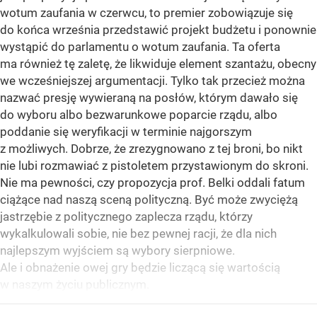
wotum zaufania w czerwcu, to premier zobowiązuje się
do końca września przedstawić projekt budżetu i ponownie
wystąpić do parlamentu o wotum zaufania. Ta oferta
ma również tę zaletę, że likwiduje element szantażu, obecny
we wcześniejszej argumentacji. Tylko tak przecież można
nazwać presję wywieraną na posłów, którym dawało się
do wyboru albo bezwarunkowe poparcie rządu, albo
poddanie się weryfikacji w terminie najgorszym
z możliwych. Dobrze, że zrezygnowano z tej broni, bo nikt
nie lubi rozmawiać z pistoletem przystawionym do skroni.
Nie ma pewności, czy propozycja prof. Belki oddali fatum
ciążące nad naszą sceną polityczną. Być może zwyciężą
jastrzębie z politycznego zaplecza rządu, którzy
wykalkulowali sobie, nie bez pewnej racji, że dla nich
najlepszym wyjściem są wybory sierpniowe.
Ale i obnażenie owej gry będzie liczącą się wartością
w naszym życiu publicznym.