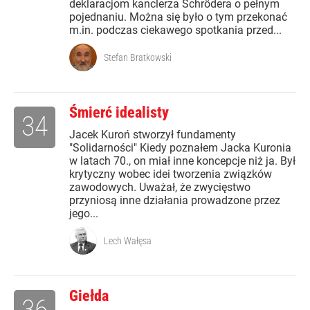
deklaracjom kanclerza Schrödera o pełnym
pojednaniu. Można się było o tym przekonać
m.in. podczas ciekawego spotkania przed...
Stefan Bratkowski
Śmierć idealisty
34
Jacek Kuroń stworzył fundamenty
"Solidarności" Kiedy poznałem Jacka Kuronia
w latach 70., on miał inne koncepcje niż ja. Był
krytyczny wobec idei tworzenia związków
zawodowych. Uważał, że zwycięstwo
przyniosą inne działania prowadzone przez
jego...
Lech Wałęsa
Giełda
36