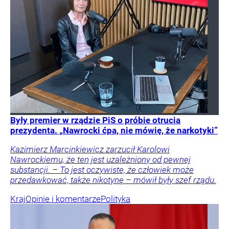
Były premier w rządzie PiS o próbie otrucia
prezydenta. „Nawrocki ćpa, nie mówię, że narkotyki”
Kazimierz Marcinkiewicz zarzucił Karolowi
Nawrockiemu, że ten jest uzależniony od pewnej
substancji. – To jest oczywiste, że człowiek może
przedawkować, także nikotynę – mówił były szef rządu.
Kraj
Opinie i komentarze
Polityka