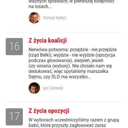
ważnych sprawach; w pierwszej kolejności
na losach...
Tomasz Nałęcz
Z życia koalicji
16
Nerwówa potworna: przejdzie - nie przejdzie
(rząd Belki), wyjdzie - nie wyjdzie (opozycja
podczas głosowania), sierpień, jesień
czy wiosna (wybory). Nie chciało nam się
dedukować, więc spytaliśmy marszałka
Sejmu, czy SLD ma wszystko...
Igor Zalewski
Z życia opozycji
17
W wyborach uczestniczyliśmy razem z grupą
babć, które przyszły zagłosować zaraz