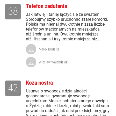
Telefon zadufania
38
Jak łatwiej i taniej łączyć się ze światem
Spróbujmy szybko uruchomić szare komórki.
Polska ma niemal dwukrotnie niższą liczbę
telefonów stacjonarnych na mieszkańca
niż średnia unijna. Dwukrotnie mniejszą
niż Hiszpania i trzykrotnie mniejszą niż...
Marek Budzisz
Wiesław Walendziak
Koza nostra
42
Ustawa o swobodzie działalności
gospodarczej gwarantuje swobodę
urzędnikom Mosze, bohater starego dowcipu
o Żydzie, rabinie i kozie, miał pewnie taki sam
powód do radości jak nasi przedsiębiorcy, gdy
Sejm uchwalił ostatnio ustawę o swobodzie...