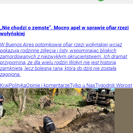
„Nie chodzi o zemstę”. Mocny apel w sprawie ofiar rzezi
wołyńskiej
W Buenos Aires potomkowie ofiar rzezi wołyńskiej wciąż
pokazują rodzinne zdjęcia i listy, wspominając bliskich
zamordowanych z niezwykłym okrucieństwem. Ich dramat
przypomina, że dla wielu rodzin Wołyń nie jest historią
zamkniętą, lecz bolesną raną, która do dziś nie została
zagojona.
Kraj
Polityka
Opinie i komentarze
Tylko u Nas
Tygodnik Wprost