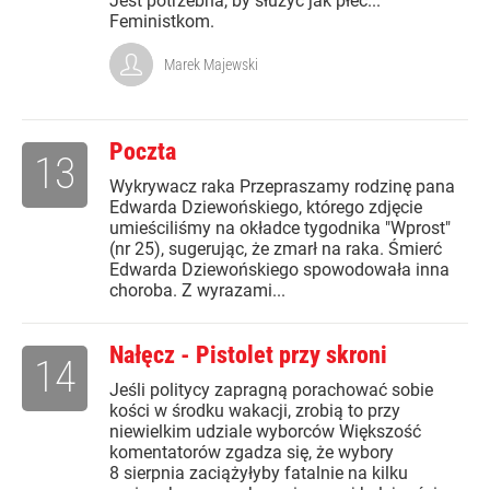
Jest potrzebna, by służyć jak płeć...
Feministkom.
Marek Majewski
Poczta
13
Wykrywacz raka Przepraszamy rodzinę pana
Edwarda Dziewońskiego, którego zdjęcie
umieściliśmy na okładce tygodnika "Wprost"
(nr 25), sugerując, że zmarł na raka. Śmierć
Edwarda Dziewońskiego spowodowała inna
choroba. Z wyrazami...
Nałęcz - Pistolet przy skroni
14
Jeśli politycy zapragną porachować sobie
kości w środku wakacji, zrobią to przy
niewielkim udziale wyborców Większość
komentatorów zgadza się, że wybory
8 sierpnia zaciążyłyby fatalnie na kilku