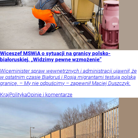
Wiceszef MSWiA o sytuacji na granicy polsko-
białoruskiej. „Widzimy pewne wzmożenie”
Wiceminister spraw wewnętrznych i administracji ujawnił, że
w ostatnim czasie Białoruś i Rosja migrantami testują polską
granicę. – My nie odpuścimy – zapewnił Maciej Duszczyk.
Kraj
Polityka
Opinie i komentarze