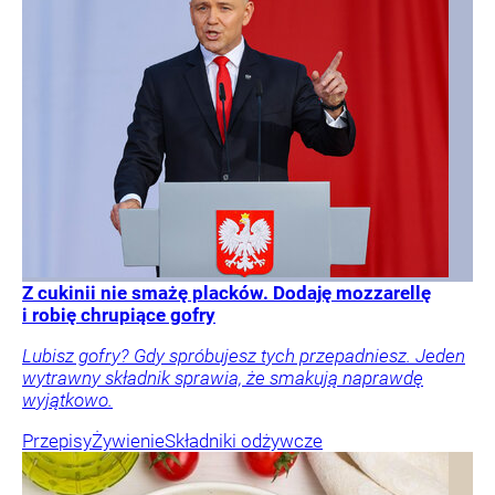
Z cukinii nie smażę placków. Dodaję mozzarellę
i robię chrupiące gofry
Lubisz gofry? Gdy spróbujesz tych przepadniesz. Jeden
wytrawny składnik sprawia, że smakują naprawdę
wyjątkowo.
Przepisy
Żywienie
Składniki odżywcze