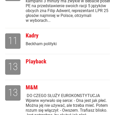
kampanii 3 minuty ma zwykle w debacie poseł
PE na przedstawienie swoich racji 5 języków
obcych zna Filip Adwent, reprezentant LPR 25
głosów najmniej w Polsce, otrzymali
w wyborach...
Kadry
11
Beckham polityki
Playback
13
M&M
13
DO CZEGO SŁUŻY EUROKONSTYTUCJA
Wpierw wyrwało się serce: - Ona jest jak płeć.
Można jej nie używać, ale trzeba mieć. Potem
rozum się włączył: - Owszem. Trafiasz blisko.