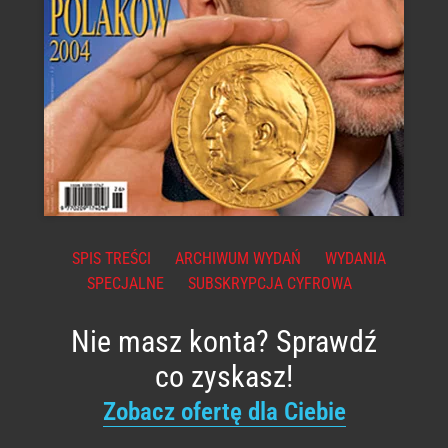
SPIS TREŚCI
ARCHIWUM WYDAŃ
WYDANIA
SPECJALNE
SUBSKRYPCJA CYFROWA
Nie masz konta? Sprawdź
co zyskasz!
Zobacz ofertę dla Ciebie