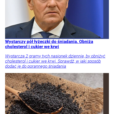
Wystarczy pół łyżeczki do śniadania. Obniża
cholesterol i cukier we krwi
Wystarczą 2 gramy tych nasionek dziennie, by obniżyć
cholesterol i cukier we krwi. Sprawdź, w jaki sposób
dodać je do porannego śniadania