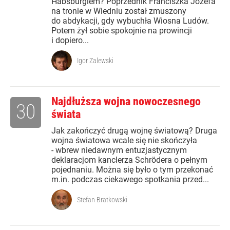
Habsburgiem? Poprzednik Franciszka Józefa
na tronie w Wiedniu został zmuszony
do abdykacji, gdy wybuchła Wiosna Ludów.
Potem żył sobie spokojnie na prowincji
i dopiero...
Igor Zalewski
Najdłuższa wojna nowoczesnego
30
świata
Jak zakończyć drugą wojnę światową? Druga
wojna światowa wcale się nie skończyła
- wbrew niedawnym entuzjastycznym
deklaracjom kanclerza Schrödera o pełnym
pojednaniu. Można się było o tym przekonać
m.in. podczas ciekawego spotkania przed...
Stefan Bratkowski