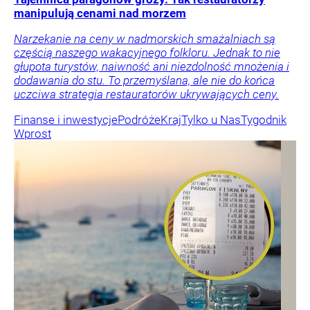
manipulują cenami nad morzem
Narzekanie na ceny w nadmorskich smażalniach są
częścią naszego wakacyjnego folkloru. Jednak to nie
głupota turystów, naiwność ani niezdolność mnożenia i
dodawania do stu. To przemyślana, ale nie do końca
uczciwa strategia restauratorów ukrywających ceny.
Finanse i inwestycje
Podróże
Kraj
Tylko u Nas
Tygodnik
Wprost