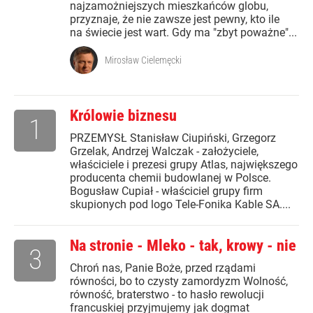
najzamożniejszych mieszkańców globu,
przyznaje, że nie zawsze jest pewny, kto ile
na świecie jest wart. Gdy ma "zbyt poważne"...
Mirosław Cielemęcki
Królowie biznesu
1
PRZEMYSŁ Stanisław Ciupiński, Grzegorz
Grzelak, Andrzej Walczak - założyciele,
właściciele i prezesi grupy Atlas, największego
producenta chemii budowlanej w Polsce.
Bogusław Cupiał - właściciel grupy firm
skupionych pod logo Tele-Fonika Kable SA....
Na stronie - Mleko - tak, krowy - nie
3
Chroń nas, Panie Boże, przed rządami
równości, bo to czysty zamordyzm Wolność,
równość, braterstwo - to hasło rewolucji
francuskiej przyjmujemy jak dogmat