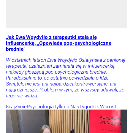
Jak Ewa Woydyłło z terapeutki stała się
influencerką. „Opowiada pop-psychologiczne
brednie”
W ostatnich latach Ewa Woydyłło-Osiatyńska z cenionej
terapeutki uzależnień zamieniła się w influencerkę,
niekiedy głoszącą pop-psychologiczne brednie.
Paradoksalnie to, co ostatnio powiedziała o Idze
Świątek, nie jest ani najbardziej kontrowersyjne, ani
najgroźniejsze. Problem w tym, że wszyscy udawali, że
tego nie widzą.
Kraj
Życie
Psychologia
Tylko u Nas
Tygodnik Wprost