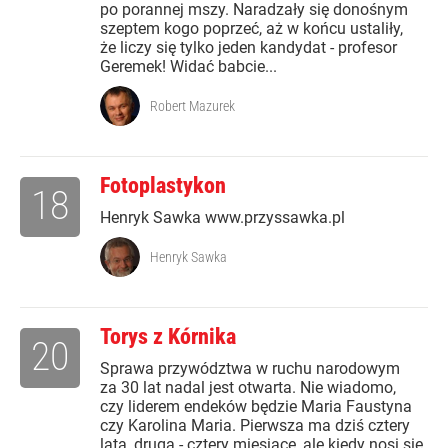
po porannej mszy. Naradzały się donośnym
szeptem kogo poprzeć, aż w końcu ustaliły,
że liczy się tylko jeden kandydat - profesor
Geremek! Widać babcie...
Robert Mazurek
Fotoplastykon
18
Henryk Sawka www.przyssawka.pl
Henryk Sawka
Torys z Kórnika
20
Sprawa przywództwa w ruchu narodowym
za 30 lat nadal jest otwarta. Nie wiadomo,
czy liderem endeków będzie Maria Faustyna
czy Karolina Maria. Pierwsza ma dziś cztery
lata, druga - cztery miesiące, ale kiedy nosi się