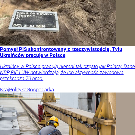
Pomysł PiS skonfrontowany z rzeczywistością. Tylu
Ukraińców pracuje w Polsce
Ukraińcy w Polsce pracują niemal tak często jak Polacy. Dane
NBP, PIE i UW potwierdzają, że ich aktywność zawodowa
przekracza 70 proc.
Kraj
Polityka
Gospodarka