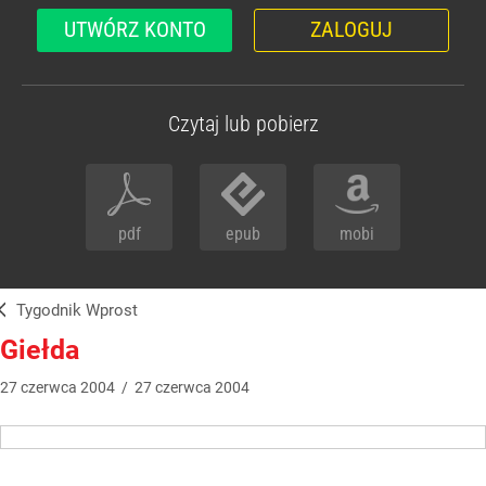
UTWÓRZ KONTO
ZALOGUJ
Czytaj lub pobierz
pdf
epub
mobi
Tygodnik Wprost
Giełda
27
czerwca
2004
/
27
czerwca
2004