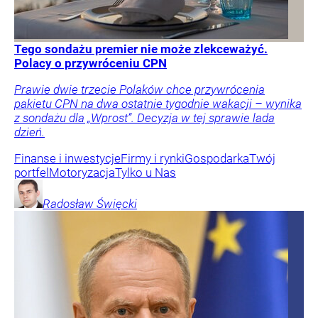
Tego sondażu premier nie może zlekceważyć.
Polacy o przywróceniu CPN
Prawie dwie trzecie Polaków chce przywrócenia
pakietu CPN na dwa ostatnie tygodnie wakacji – wynika
z sondażu dla „Wprost”. Decyzja w tej sprawie lada
dzień.
Finanse i inwestycje
Firmy i rynki
Gospodarka
Twój
portfel
Motoryzacja
Tylko u Nas
Radosław
Święcki