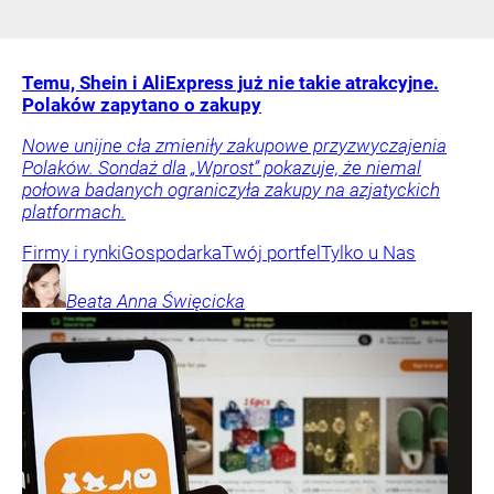
Temu, Shein i AliExpress już nie takie atrakcyjne.
Polaków zapytano o zakupy
Nowe unijne cła zmieniły zakupowe przyzwyczajenia
Polaków. Sondaż dla „Wprost” pokazuje, że niemal
połowa badanych ograniczyła zakupy na azjatyckich
platformach.
Firmy i rynki
Gospodarka
Twój portfel
Tylko u Nas
Beata Anna
Święcicka