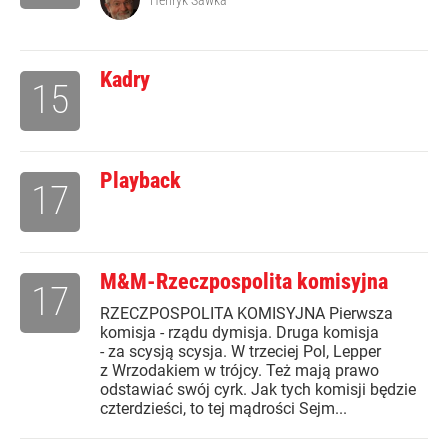
Henryk Sawka
Kadry
15
Playback
17
M&M-Rzeczpospolita komisyjna
17
RZECZPOSPOLITA KOMISYJNA Pierwsza
komisja - rządu dymisja. Druga komisja
- za scysją scysja. W trzeciej Pol, Lepper
z Wrzodakiem w trójcy. Też mają prawo
odstawiać swój cyrk. Jak tych komisji będzie
czterdzieści, to tej mądrości Sejm...