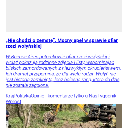
„Nie chodzi o zemstę”. Mocny apel w sprawie ofiar
rzezi wołyńskiej
W Buenos Aires potomkowie ofiar rzezi wołyńskiej
wciąż pokazują rodzinne zdjęcia i listy, wspominając
bliskich zamordowanych z niezwykłym okrucieństwem.
Ich dramat przypomina, że dla wielu rodzin Wołyń nie
jest historią zamkniętą, lecz bolesną raną, która do dziś
nie została zagojona.
Kraj
Polityka
Opinie i komentarze
Tylko u Nas
Tygodnik
Wprost