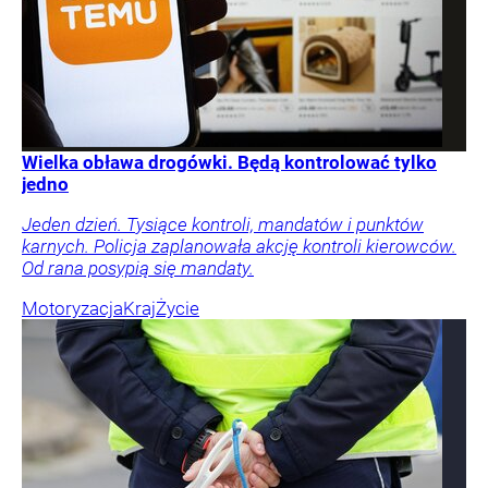
Wielka obława drogówki. Będą kontrolować tylko
jedno
Jeden dzień. Tysiące kontroli, mandatów i punktów
karnych. Policja zaplanowała akcję kontroli kierowców.
Od rana posypią się mandaty.
Motoryzacja
Kraj
Życie