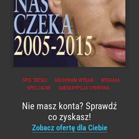
SPIS TREŚCI
ARCHIWUM WYDAŃ
WYDANIA
SPECJALNE
SUBSKRYPCJA CYFROWA
Nie masz konta? Sprawdź
co zyskasz!
Zobacz ofertę dla Ciebie