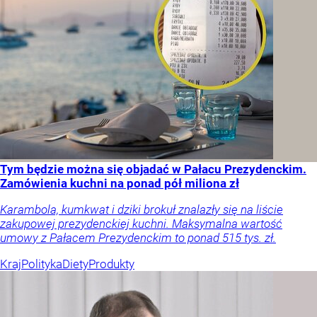
Tym będzie można się objadać w Pałacu Prezydenckim.
Zamówienia kuchni na ponad pół miliona zł
Karambola, kumkwat i dziki brokuł znalazły się na liście
zakupowej prezydenckiej kuchni. Maksymalna wartość
umowy z Pałacem Prezydenckim to ponad 515 tys. zł.
Kraj
Polityka
Diety
Produkty