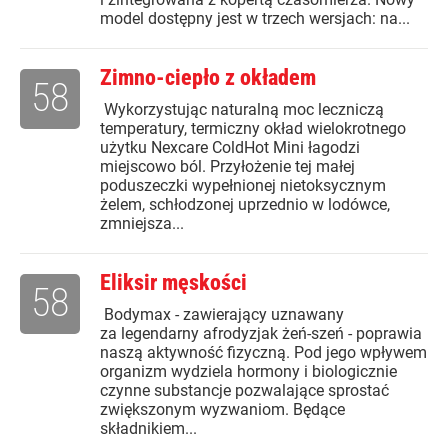
model dostępny jest w trzech wersjach: na...
Zimno-ciepło z okładem
58
Wykorzystując naturalną moc leczniczą
temperatury, termiczny okład wielokrotnego
użytku Nexcare ColdHot Mini łagodzi
miejscowo ból. Przyłożenie tej małej
poduszeczki wypełnionej nietoksycznym
żelem, schłodzonej uprzednio w lodówce,
zmniejsza...
Eliksir męskości
58
Bodymax - zawierający uznawany
za legendarny afrodyzjak żeń-szeń - poprawia
naszą aktywność fizyczną. Pod jego wpływem
organizm wydziela hormony i biologicznie
czynne substancje pozwalające sprostać
zwiększonym wyzwaniom. Będące
składnikiem...