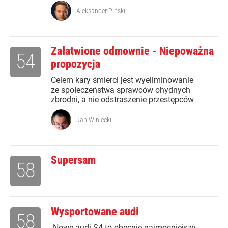
Aleksander Piński
Załatwione odmownie - Niepoważna
54
propozycja
Celem kary śmierci jest wyeliminowanie
ze społeczeństwa sprawców ohydnych
zbrodni, a nie odstraszenie przestępców
Jan Winiecki
Supersam
58
Wysportowane audi
58
Nowe audi S4 to obecnie najmocniejszy