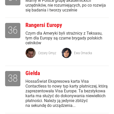
Mamy w Polsce grupę akademickich
urzędników, nie rozumiejących, po co rozwija
się badania i tworzy uczelnie
Rangersi Europy
36
Czym dla Ameryki byli strażnicy z Teksasu,
tym dla Europy są czarne brygady polskich
celników
Cezary Gmyz
Ewa Ornacka
Giełda
38
HossaŚwiat Ekspresowa karta Visa
Contactless to nowy typ karty płatniczej, którą
zaprezentowała Visa Europe. Ta bezstykowa
karta ma służyć do dokonywania niewielkich
płatności. Należy ją jedynie zbliżyć
na sekundę do urządzenia...