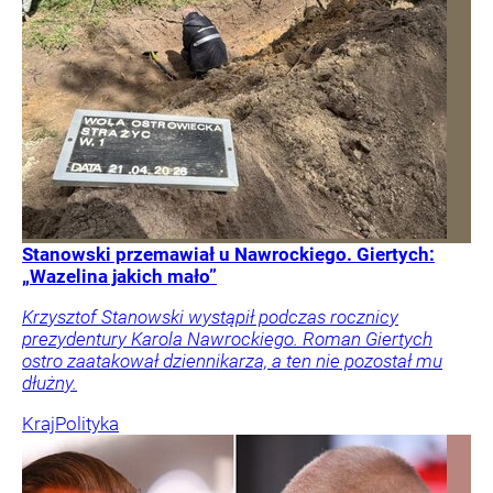
Stanowski przemawiał u Nawrockiego. Giertych:
„Wazelina jakich mało”
Krzysztof Stanowski wystąpił podczas rocznicy
prezydentury Karola Nawrockiego. Roman Giertych
ostro zaatakował dziennikarza, a ten nie pozostał mu
dłużny.
Kraj
Polityka