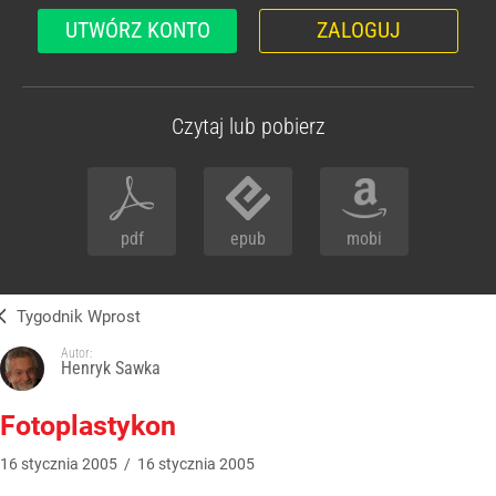
UTWÓRZ KONTO
ZALOGUJ
Czytaj lub pobierz
pdf
epub
mobi
Tygodnik Wprost
Autor:
Henryk Sawka
Fotoplastykon
16
stycznia
2005
/
16
stycznia
2005