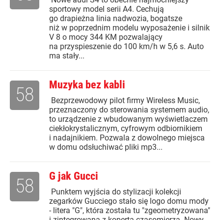
sportowy model serii A4. Cechują
go drapieżna linia nadwozia, bogatsze
niż w poprzednim modelu wyposażenie i silnik
V 8 o mocy 344 KM pozwalający
na przyspieszenie do 100 km/h w 5,6 s. Auto
ma stały...
Muzyka bez kabli
58
Bezprzewodowy pilot firmy Wireless Music,
przeznaczony do sterowania systemem audio,
to urządzenie z wbudowanym wyświetlaczem
ciekłokrystalicznym, cyfrowym odbiornikiem
i nadajnikiem. Pozwala z dowolnego miejsca
w domu odsłuchiwać pliki mp3...
G jak Gucci
58
Punktem wyjścia do stylizacji kolekcji
zegarków Gucciego stało się logo domu mody
- litera "G", która została tu "zgeometryzowana"
i zintegrowana z kopertą czasomierza. Nowy