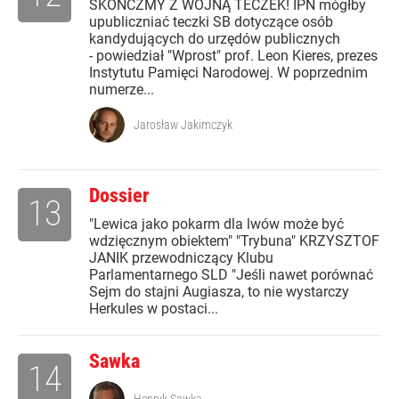
SKOŃCZMY Z WOJNĄ TECZEK! IPN mógłby
upubliczniać teczki SB dotyczące osób
kandydujących do urzędów publicznych
- powiedział "Wprost" prof. Leon Kieres, prezes
Instytutu Pamięci Narodowej. W poprzednim
numerze...
Jarosław Jakimczyk
Dossier
13
"Lewica jako pokarm dla lwów może być
wdzięcznym obiektem" "Trybuna" KRZYSZTOF
JANIK przewodniczący Klubu
Parlamentarnego SLD "Jeśli nawet porównać
Sejm do stajni Augiasza, to nie wystarczy
Herkules w postaci...
Sawka
14