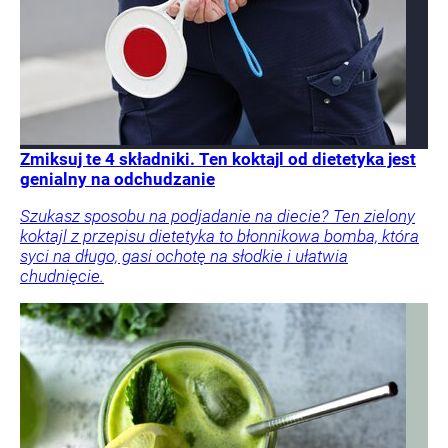
Zmiksuj te 4 składniki. Ten koktajl od dietetyka jest
genialny na odchudzanie
Szukasz sposobu na podjadanie na diecie? Ten zielony
koktajl z przepisu dietetyka to błonnikowa bomba, która
syci na długo, gasi ochotę na słodkie i ułatwia
chudnięcie.