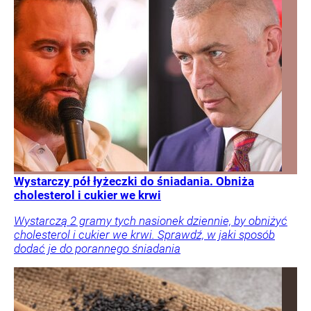
Wystarczy pół łyżeczki do śniadania. Obniża
cholesterol i cukier we krwi
Wystarczą 2 gramy tych nasionek dziennie, by obniżyć
cholesterol i cukier we krwi. Sprawdź, w jaki sposób
dodać je do porannego śniadania