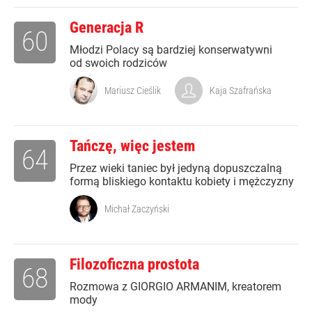
Generacja R
60
Młodzi Polacy są bardziej konserwatywni
od swoich rodziców
Mariusz Cieślik
Kaja Szafrańska
Tańczę, więc jestem
64
Przez wieki taniec był jedyną dopuszczalną
formą bliskiego kontaktu kobiety i mężczyzny
Michał Zaczyński
Filozoficzna prostota
68
Rozmowa z GIORGIO ARMANIM, kreatorem
mody