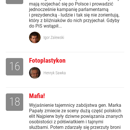
mają rozjechać się po Polsce i prowadzić
jednocześnie kampanię parlamentarną
i prezydencką - ludzie i tak się nie zorientują,
który z bliźniaków do nich przyjechał. Gdyby
do PiS wstąpił...
Igor Zalewski
Fotoplastykon
16
Henryk Sawka
Mafia!
18
Wyjaśnienie tajemnicy zabójstwa gen. Marka
Papały zmiecie ze sceny dużą część polskich
elit Najpierw były dziwne powiązania znanych
osobistości z półświatkiem i tajnymi
służbami. Potem zdarzały się przerzuty broni