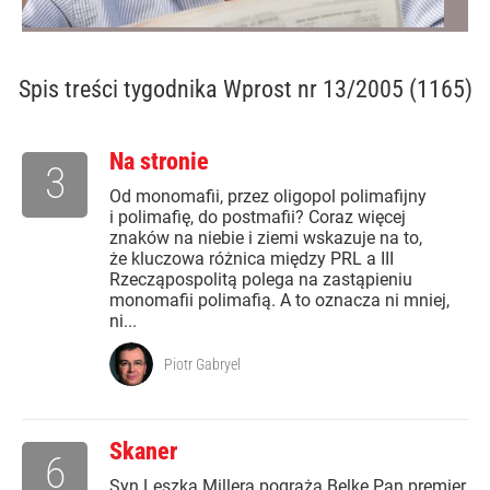
Spis treści
tygodnika Wprost nr 13/2005 (1165)
Na stronie
3
Od monomafii, przez oligopol polimafijny
i polimafię, do postmafii? Coraz więcej
znaków na niebie i ziemi wskazuje na to,
że kluczowa różnica między PRL a III
Rzecząpospolitą polega na zastąpieniu
monomafii polimafią. A to oznacza ni mniej,
ni...
Piotr Gabryel
Skaner
6
Syn Leszka Millera pogrąża Belkę Pan premier