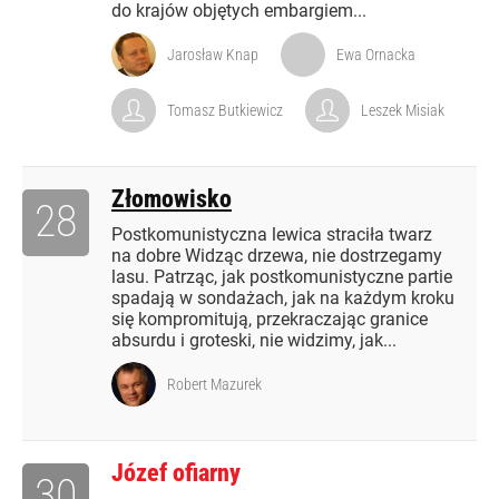
do krajów objętych embargiem...
Jarosław Knap
Ewa Ornacka
Tomasz Butkiewicz
Leszek Misiak
Złomowisko
28
Postkomunistyczna lewica straciła twarz
na dobre Widząc drzewa, nie dostrzegamy
lasu. Patrząc, jak postkomunistyczne partie
spadają w sondażach, jak na każdym kroku
się kompromitują, przekraczając granice
absurdu i groteski, nie widzimy, jak...
Robert Mazurek
Józef ofiarny
30