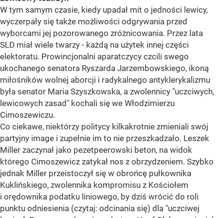
W tym samym czasie, kiedy upadał mit o jedności lewicy,
wyczerpały się także możliwości odgrywania przed
wyborcami jej pozorowanego zróżnicowania. Przez lata
SLD miał wiele twarzy - każdą na użytek innej części
elektoratu. Prowincjonalni aparatczycy czcili swego
ukochanego senatora Ryszarda Jarzembowskiego, ikoną
miłośników wolnej aborcji i radykalnego antyklerykalizmu
była senator Maria Szyszkowska, a zwolennicy "uczciwych,
lewicowych zasad" kochali się we Włodzimierzu
Cimoszewiczu.
Co ciekawe, niektórzy politycy kilkakrotnie zmieniali swój
partyjny image i zupełnie im to nie przeszkadzało. Leszek
Miller zaczynał jako pezetpeerowski beton, na widok
którego Cimoszewicz zatykał nos z obrzydzeniem. Szybko
jednak Miller przeistoczył się w obrońcę pułkownika
Kuklińskiego, zwolennika kompromisu z Kościołem
i orędownika podatku liniowego, by dziś wrócić do roli
punktu odniesienia (czytaj: odcinania się) dla "uczciwej