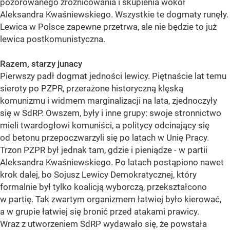
pozorowanego zróżnicowania i skupienia wokół
Aleksandra Kwaśniewskiego. Wszystkie te dogmaty runęły.
Lewica w Polsce zapewne przetrwa, ale nie będzie to już
lewica postkomunistyczna.
Razem, starzy junacy
Pierwszy padł dogmat jedności lewicy. Piętnaście lat temu
sieroty po PZPR, przerażone historyczną klęską
komunizmu i widmem marginalizacji na lata, zjednoczyły
się w SdRP. Owszem, były i inne grupy: swoje stronnictwo
mieli twardogłowi komuniści, a politycy odcinający się
od betonu przepoczwarzyli się po latach w Unię Pracy.
Trzon PZPR był jednak tam, gdzie i pieniądze - w partii
Aleksandra Kwaśniewskiego. Po latach postąpiono nawet
krok dalej, bo Sojusz Lewicy Demokratycznej, który
formalnie był tylko koalicją wyborczą, przekształcono
w partię. Tak zwartym organizmem łatwiej było kierować,
a w grupie łatwiej się bronić przed atakami prawicy.
Wraz z utworzeniem SdRP wydawało się, że powstała