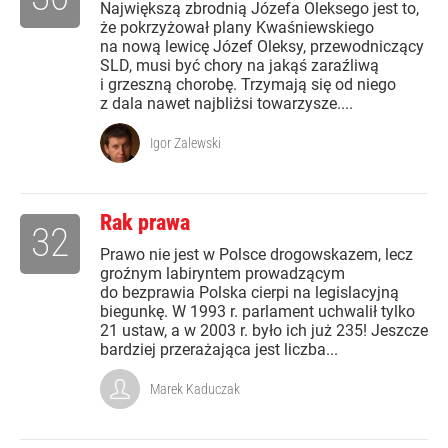
Największą zbrodnią Józefa Oleksego jest to,
że pokrzyżował plany Kwaśniewskiego
na nową lewicę Józef Oleksy, przewodniczący
SLD, musi być chory na jakąś zaraźliwą
i grzeszną chorobę. Trzymają się od niego
z dala nawet najbliżsi towarzysze....
Igor Zalewski
Rak prawa
32
Prawo nie jest w Polsce drogowskazem, lecz
groźnym labiryntem prowadzącym
do bezprawia Polska cierpi na legislacyjną
biegunkę. W 1993 r. parlament uchwalił tylko
21 ustaw, a w 2003 r. było ich już 235! Jeszcze
bardziej przerażająca jest liczba...
Marek Kaduczak