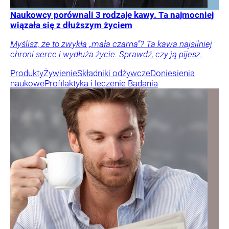
Naukowcy porównali 3 rodzaje kawy. Ta najmocniej
wiązała się z dłuższym życiem
Myślisz, że to zwykła „mała czarna”? Ta kawa najsilniej
chroni serce i wydłuża życie. Sprawdź, czy ją pijesz.
Produkty
Żywienie
Składniki odżywcze
Doniesienia
naukowe
Profilaktyka i leczenie
Badania