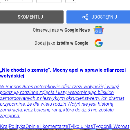
SKOMENTUJ
UDOSTĘPNIJ
Obserwuj nas
w
Google News
Dodaj jako
źródło w Google
„Nie chodzi o zemstę”. Mocny apel w sprawie ofiar rzezi
wołyńskiej
W Buenos Aires potomkowie ofiar rzezi wołyńskiej wciąż
pokazują rodzinne zdjęcia i listy, wspominając bliskich
zamordowanych z niezwykłym okrucieństwem. Ich dramat
przypomina, że dla wielu rodzin Wołyń nie jest historią
zamkniętą, lecz bolesną raną, która do dziś nie została
zagojona.
Kraj
Polityka
Opinie i komentarze
Tylko u Nas
Tygodnik Wprost