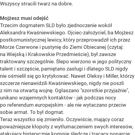
Wszyscy stracili twarz na dobre.
Mojżesz musi odejść
Trzecim dogmatem SLD było zjednoczenie wokół
Aleksandra Kwaśniewskiego. Ojciec-założyciel, ba Mojżesz
postkomunistycznej lewicy, który przeprowadził ich przez
Morze Czerwone i pustynię do Ziemi Obiecanej (czytaj:
na Wiejską i Krakowskie Przedmieście), był zawsze
traktowany szczególnie. Ślepo wierzono w jego polityczny
talent i szczęście, pamiętano zasługi i dlatego SLD nigdy
nie ośmielił się go krytykować. Nawet Oleksy i Miller, którzy
szczerze nienawidzili Kwaśniewskiego, nigdy nie poszli
z nim na otwartą wojnę. Ogłaszano "szorstkie przyjaźnie",
unikano wzajemnych kontaktów - jak podczas nocy
po referendum europejskim - ale nie wytaczano przeciw
sobie armat. To był dogmat.
Teraz wszystko się zmieniło. Oczywiście, mający coraz
poważniejsze kłopoty z wytłumaczeniem swych interesów,
atakujący histerycznie komisje śledcze i tracący poparcie