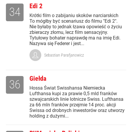
Edi 2
34
Krótki film o zabijaniu skoków narciarskich
To mógłby być scenariusz do filmu "Edi 2".
Nie byłaby to jednak łzawa opowieść o życiu
zbieraczy złomu, lecz film sensacyjny.
Tytułowy bohater naprawdę ma na imię Edi.
Nazywa się Federer i jest...
Sebastian Parafjanowicz
Giełda
36
Hossa Świat Swisshansa Niemiecka
Lufthansa kupi za prawie 0,5 mld franków
szwajcarskich linie lotnicze Swiss. Lufthansa
za 66 mln franków przejmie 14 proc. akcji
Swissa od drobnych inwestorów oraz utworzy
holding z dużymi...