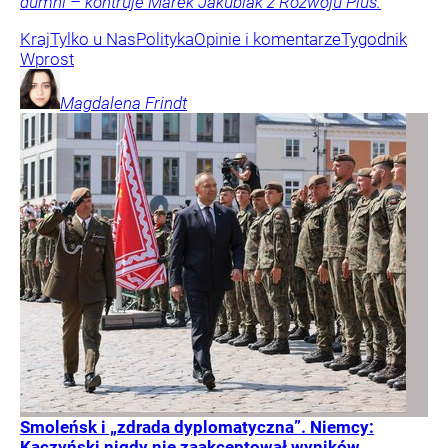
dumni – kontruje Marek Jakubiak z Rozwoju Plus.
Kraj
Tylko u Nas
Polityka
Opinie i komentarze
Tygodnik
Wprost
Magdalena
Frindt
Smoleńsk i „zdrada dyplomatyczna”. Niemcy:
Kaczyński nigdy nie zaakceptował wyników