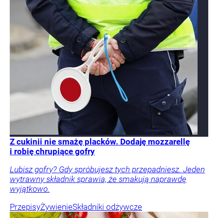
Z cukinii nie smażę placków. Dodaję mozzarellę
i robię chrupiące gofry
Lubisz gofry? Gdy spróbujesz tych przepadniesz. Jeden
wytrawny składnik sprawia, że smakują naprawdę
wyjątkowo.
Przepisy
Żywienie
Składniki odżywcze