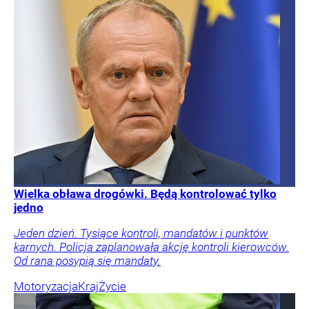
Wielka obława drogówki. Będą kontrolować tylko
jedno
Jeden dzień. Tysiące kontroli, mandatów i punktów
karnych. Policja zaplanowała akcję kontroli kierowców.
Od rana posypią się mandaty.
Motoryzacja
Kraj
Życie