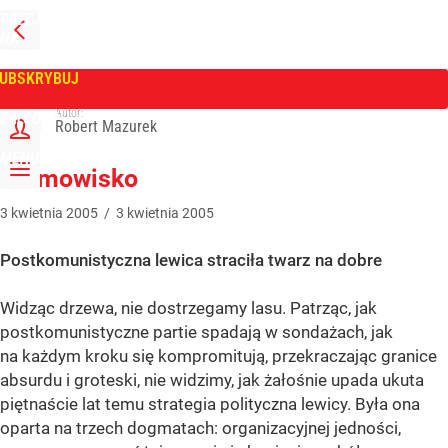
PRZEJDŹ
NA
WPROST
STRONĘ
GŁÓWNĄ
UBSKRYBUJ
Tygodnik Wprost
Autor:
ZALOGUJ
Robert Mazurek
MENU
Złomowisko
3
kwietnia
2005
/
3
kwietnia
2005
Postkomunistyczna lewica straciła twarz na dobre
Widząc drzewa, nie dostrzegamy lasu. Patrząc, jak
postkomunistyczne partie spadają w sondażach, jak
na każdym kroku się kompromitują, przekraczając granice
absurdu i groteski, nie widzimy, jak żałośnie upada ukuta
piętnaście lat temu strategia polityczna lewicy. Była ona
oparta na trzech dogmatach: organizacyjnej jedności,