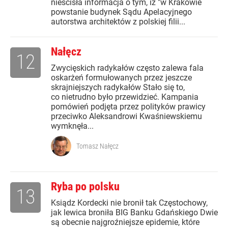
nieścisła informacja o tym, iż "w Krakowie
powstanie budynek Sądu Apelacyjnego
autorstwa architektów z polskiej filii...
Nałęcz
12
Zwycięskich radykałów często zalewa fala
oskarżeń formułowanych przez jeszcze
skrajniejszych radykałów Stało się to,
co nietrudno było przewidzieć. Kampania
pomówień podjęta przez polityków prawicy
przeciwko Aleksandrowi Kwaśniewskiemu
wymknęła...
Tomasz Nałęcz
Ryba po polsku
13
Ksiądz Kordecki nie bronił tak Częstochowy,
jak lewica broniła BIG Banku Gdańskiego Dwie
są obecnie najgroźniejsze epidemie, które