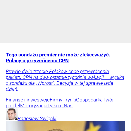
Tego sondażu premier nie może zlekceważyć.
Polacy o przywróceniu CPN
Prawie dwie trzecie Polaków chce przywrócenia
pakietu CPN na dwa ostatnie tygodnie wakacji – wynika
z sondażu dla „Wprost”. Decyzja w tej sprawie lada
dzień.
Finanse i inwestycje
Firmy i rynki
Gospodarka
Twój
portfel
Motoryzacja
Tylko u Nas
Radosław
Święcki