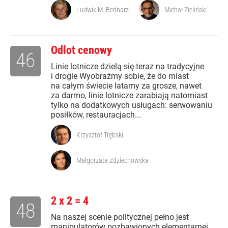
Ludwik M. Bednarz
Michał Zieliński
Odlot cenowy
46
Linie lotnicze dzielą się teraz na tradycyjne
i drogie Wyobraźmy sobie, że do miast
na całym świecie latamy za grosze, nawet
za darmo, linie lotnicze zarabiają natomiast
tylko na dodatkowych usługach: serwowaniu
posiłków, restauracjach...
Krzysztof Trębski
Małgorzata Zdziechowska
2 x 2 = 4
48
Na naszej scenie politycznej pełno jest
manipulatorów pozbawionych elementarnej