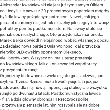
Aleksander Kwaśniewski nie jest już tym samym Olkiem
co kiedyś, ale nawet z 20-procentowym poparciem mógłby
być dla lewicy pożądanym patronem. Nawet jeśli jego
parasol ochronny nie jest tak szczelny jak niegdyś, to wciąż
potrafiłby pomóc postkomunistom. Na lewicy stało się
jednak coś niesłychanego. Oto prezydencka marionetka
Marek Belka dowiódł nielojalności wobec własnego obozu!
Zakładając nową partię z Unią Wolności, dał prztyczka
nie tylko SLD-owskim oponentom Oleksego,
ale i borówkom. Wszyscy oni mają teraz pretensje
do Kwaśniewskiego. Mit o konieczności współpracy
z prezydentem runął.
Organizmy budowane na wieki często giną zadziwiająco
szybko. Trzecia Rzesza miała trwać tysiąc lat i już, już
budowano dla niej nową, imponującą stolicę, ale wszystko
runęło po dwunastu latach. Postkomunistyczna lewica
- filar, a dziś główny obrońca III Rzeczypospolitej
- przetrwała piętnaście lat, nim rozsypała się na dobre.