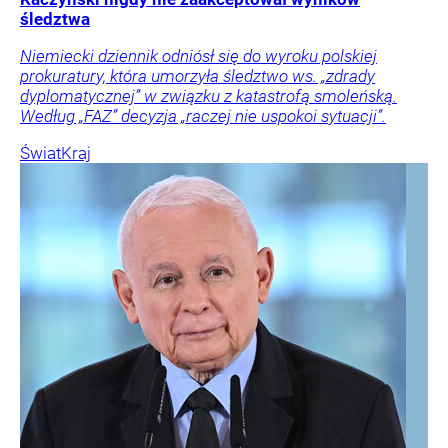
śledztwa
Niemiecki dziennik odniósł się do wyroku polskiej
prokuratury, która umorzyła śledztwo ws. „zdrady
dyplomatycznej” w związku z katastrofą smoleńską.
Według „FAZ” decyzja „raczej nie uspokoi sytuacji”.
Świat
Kraj