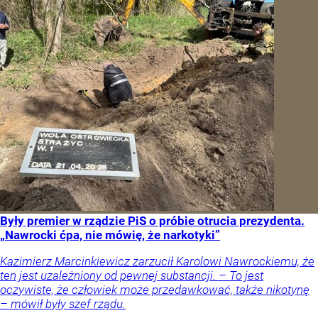
Były premier w rządzie PiS o próbie otrucia prezydenta.
„Nawrocki ćpa, nie mówię, że narkotyki”
Kazimierz Marcinkiewicz zarzucił Karolowi Nawrockiemu, że
ten jest uzależniony od pewnej substancji. – To jest
oczywiste, że człowiek może przedawkować, także nikotynę
– mówił były szef rządu.