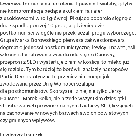
lewicowa formacja na pokolenia. I pewnie trwałaby, gdyby
nie kompromitacja będąca skutkiem fali afer
z eseldowcami w roli głównej. Pikujące poparcie sięgnęło
dna - spadło poniżej 10 proc., a gdzieniegdzie
postkomuniści w ogóle nie przekraczali progu wyborczego.
Grupa Marka Borowskiego pierwsza zakwestionowała
dogmat o jedności postkomunistycznej lewicy. I nawet jeśli
w końcu dla ratowania żywota uda się do Canossy,
przeprosi z SLD i wystartuje z nim w koalicji, to mleko już
się rozlało. Tym bardziej że borówki znalazły następców.
Partia Demokratyczna to przecież nic innego jak
zwodowana przez Unię Wolności szalupa
dla postkomunistów. Skorzystali z niej nie tylko Jerzy
Hausner i Marek Belka, ale przede wszystkim dziesiątki
sfrustrowanych prowincjonalnych działaczy SLD, liczących
na zachowanie w nowych barwach swoich powiatowych
czy gminnych wpływów.
Lewicowy teatrzyk