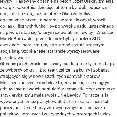
lewicy". Pasowany obecnie na beton Józef Oleksy zmieniał
skórę kilkakrotnie: dziesięć lat temu był dobrodusznym
socjaldemokratą, tuż po aferze Olina wstydliwie
go chowano przed kamerami, potem się odkuł, wrócił
do łask i licznych funkcji, by po wyroku sądu lustracyjnego
na powrót stać się "chorym człowiekiem lewicy". Wreszcie
Marek Borowski - przez dekadę był symbolem SLD-
owskiego liberalizmu, by na starość zostać szczerym
socjalistą. Szopka? Nie, starannie wyreżyserowane
przedstawienie.
Obecnie przebieranki nic lewicy nie dają - nie tylko dlatego,
że wyborcy odkryli, iż to teatr, zajrzeli za kulisy i zobaczyli
strojących się w nowe szatki tych samych aktorów.
Mniejsze znaczenie ma także to, że zniechęcone ciągłym
odsuwaniem swoich postulatów feministki czy szermierze
antyklerykalizmu mają swoją Unię Lewicy. To raczej siła
wywołanych przez polityków SLD afer i skandali jest tak
porażająca, że nikt przy zdrowych zmysłach nie szuka
polityków uczciwych i wiarygodnych w szeregach lewicy.