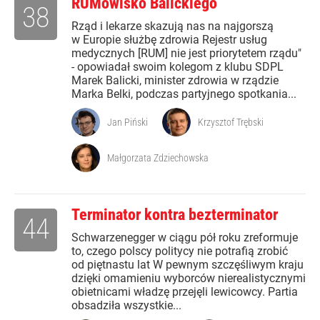
RUMowisko Balickiego
38
Rząd i lekarze skazują nas na najgorszą
w Europie służbę zdrowia Rejestr usług
medycznych [RUM] nie jest priorytetem rządu"
- opowiadał swoim kolegom z klubu SDPL
Marek Balicki, minister zdrowia w rządzie
Marka Belki, podczas partyjnego spotkania...
Jan Piński
Krzysztof Trębski
Małgorzata Zdziechowska
Terminator kontra bezterminator
44
Schwarzenegger w ciągu pół roku zreformuje
to, czego polscy politycy nie potrafią zrobić
od piętnastu lat W pewnym szczęśliwym kraju
dzięki omamieniu wyborców nierealistycznymi
obietnicami władzę przejęli lewicowcy. Partia
obsadziła wszystkie...