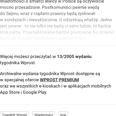
Wiadomości o śmierci lewicy w Polsce są oczywiście
mocno przesadzone. Postkomuniści pewnie wejdą
do Sejmu, wraz z rządami prawicy będą zyskiwali
w sondażach i niewykluczone, iż odzyskają władzę. Jedno
jest pewne - to nie tylko nie będą ci sami ludzie, to będzie
inna partia. Przemeblowanie będzie gruntowne, bo zmienić
będą się musiały fundamenty polskiej lewicy.
Więcej możesz przeczytać w
13/2005 wydaniu
tygodnika Wprost
.
Archiwalne wydania tygodnika Wprost dostępne są
w specjalnej ofercie
WPROST PREMIUM
oraz we wszystkich e-kioskach i w aplikacjach mobilnych
App Store
i
Google Play
.
Tygodnik Wprost
Wiadomości
Kraj