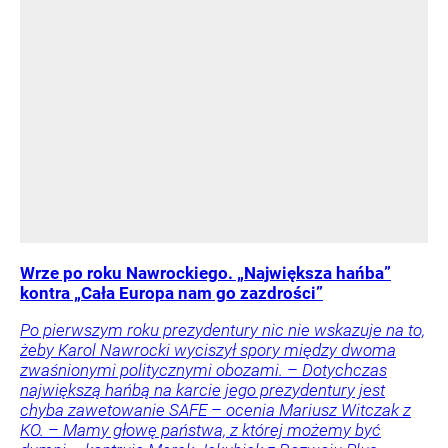
Wrze po roku Nawrockiego. „Największa hańba”
kontra „Cała Europa nam go zazdrości”
Po pierwszym roku prezydentury nic nie wskazuje na to,
żeby Karol Nawrocki wyciszył spory między dwoma
zwaśnionymi politycznymi obozami. – Dotychczas
największą hańbą na karcie jego prezydentury jest
chyba zawetowanie SAFE – ocenia Mariusz Witczak z
KO. – Mamy głowę państwa, z której możemy być