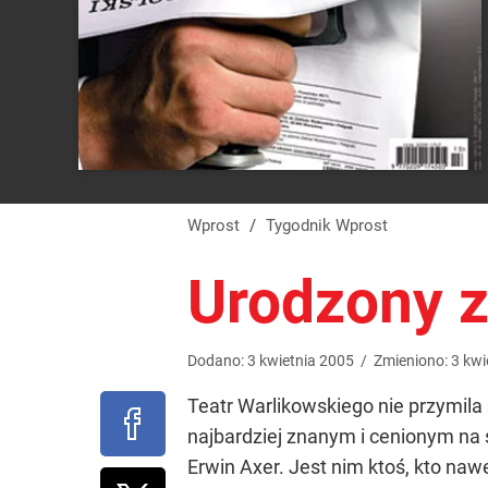
Wprost
/
Tygodnik Wprost
Urodzony 
Dodano:
3
kwietnia
2005
/
Zmieniono:
3
kwi
Teatr Warlikowskiego nie przymila
najbardziej znanym i cenionym na ś
Erwin Axer. Jest nim ktoś, kto naw