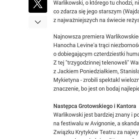
Warlikowski, o którego tu chodzi, 
co zdarza się jego starszym (Wajda
z najważniejszych na świecie reży
Najnowsza premiera Warlikowskiego
Hanocha Levine'a trąci niezbornośc
o dobiegającym czterdziestki humani
Z tej "trzygodzinnej telenoweli" Wa
z Jackiem Poniedziałkiem, Stanis
Mykietyna - zrobili spektakl wiel
znaczenie, bo jest on bodaj najle
Następca Grotowskiego i Kantora
Warlikowski jest bardziej znany i 
na festiwalu w Avignonie, a skand
Związku Krytyków Teatru za najwy