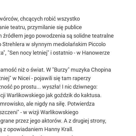
twórców, chcących robić wszystko
nie teatru, przymilanie się publice
 źródłem jego powodzenia są solidne teatralne
io Strehlera w słynnym mediolańskim Piccolo
", "Sen nocy letniej" i ostatnio - w Hanowerze
samość niż o świat. W "Burzy" muzyka Chopina
ej" w Nicei - pojawili się tam raperzy
ność po prostu... wyszła! I nic dziwnego:
acji Warlikowskiego jak goździk do kaktusa.
 mrowisko, ale nigdy na siłę. Potwierdza
szczeni" - w wizji Warlikowskiego
rane przez jego aktorów. A z drugiej strony,
ą z opowiadaniem Hanny Krall.