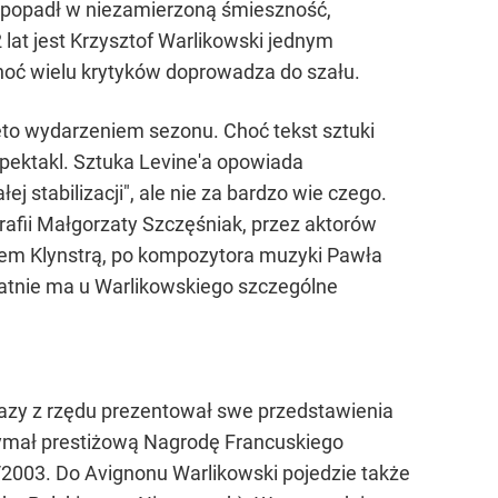
ie popadł w niezamierzoną śmieszność,
 lat jest Krzysztof Warlikowski jednym
choć wielu krytyków doprowadza do szału.
ęto wydarzeniem sezonu. Choć tekst sztuki
spektakl. Sztuka Levine'a opowiada
j stabilizacji", ale nie za bardzo wie czego.
ografii Małgorzaty Szczęśniak, przez aktorów
dem Klynstrą, po kompozytora muzyki Pawła
tatnie ma u Warlikowskiego szczególne
a razy z rzędu prezentował swe przedstawienia
rzymał prestiżową Nagrodę Francuskiego
2003. Do Avignonu Warlikowski pojedzie także