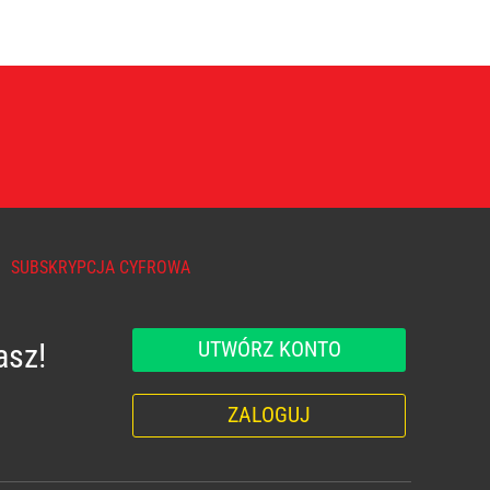
SUBSKRYPCJA CYFROWA
UTWÓRZ KONTO
asz!
ZALOGUJ