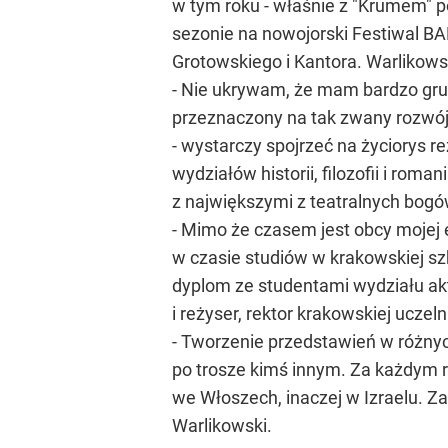
w tym roku - właśnie z "Krumem" 
sezonie na nowojorski Festiwal BAM
Grotowskiego i Kantora. Warlikows
- Nie ukrywam, że mam bardzo grunt
przeznaczony na tak zwany rozwój 
- wystarczy spojrzeć na życiorys 
wydziałów historii, filozofii i rom
z największymi z teatralnych bog
- Mimo że czasem jest obcy mojej 
w czasie studiów w krakowskiej szk
dyplom ze studentami wydziału akto
i reżyser, rektor krakowskiej uczelni
- Tworzenie przedstawień w różnyc
po trosze kimś innym. Za każdym r
we Włoszech, inaczej w Izraelu. Z
Warlikowski.