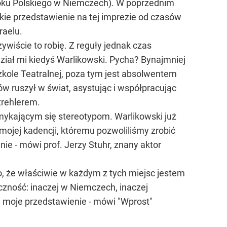
Roku Polskiego w Niemczech). W poprzednim
skie przedstawienie na tej imprezie od czasów
raelu.
ywiście to robię. Z reguły jednak czas
iał mi kiedyś Warlikowski. Pycha? Bynajmniej
zkole Teatralnej, poza tym jest absolwentem
iów ruszył w świat, asystując i współpracując
trehlerem.
ymykającym się stereotypom. Warlikowski już
 mojej kadencji, któremu pozwoliliśmy zrobić
ie - mówi prof. Jerzy Stuhr, znany aktor
, że właściwie w każdym z tych miejsc jestem
czność: inaczej w Niemczech, inaczej
ę moje przedstawienie - mówi "Wprost"