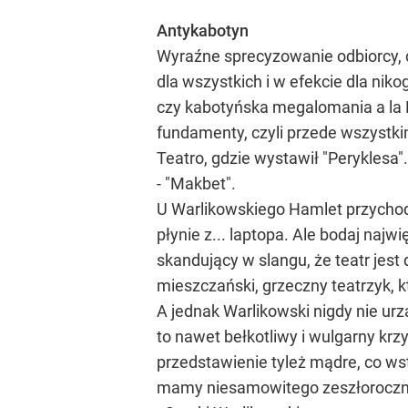
Antykabotyn
Wyraźne sprecyzowanie odbiorcy, c
dla wszystkich i w efekcie dla nik
czy kabotyńska megalomania a la 
fundamenty, czyli przede wszystki
Teatro, gdzie wystawił "Peryklesa".
- "Makbet".
U Warlikowskiego Hamlet przychodz
płynie z... laptopa. Ale bodaj najw
skandujący w slangu, że teatr jest
mieszczański, grzeczny teatrzyk, k
A jednak Warlikowski nigdy nie urz
to nawet bełkotliwy i wulgarny krz
przedstawienie tyleż mądre, co wst
mamy niesamowitego zeszłoroczneg