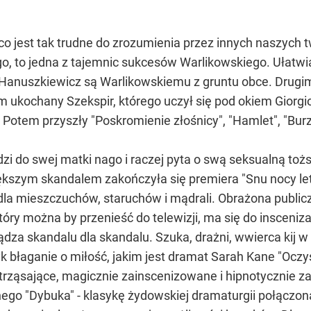
o jest tak trudne do zrozumienia przez innych naszych 
ogo, to jedna z tajemnic sukcesów Warlikowskiego. Ułatwia
Hanuszkiewicz są Warlikowskiemu z gruntu obce. Drugim
m ukochany Szekspir, którego uczył się pod okiem Giorg
 Potem przyszły "Poskromienie złośnicy", "Hamlet", "Burza
i do swej matki nago i raczej pyta o swą seksualną toż
iększym skandalem zakończyła się premiera "Snu nocy letni
 dla mieszczuchów, staruchów i mądrali. Obrażona publicz
tóry można by przenieść do telewizji, ma się do insceniz
ądza skandalu dla skandalu. Szuka, drażni, wwierca kij w
yk błaganie o miłość, jakim jest dramat Sarah Kane "Oczy
rząsające, magicznie zainscenizowane i hipnotycznie zag
o "Dybuka" - klasykę żydowskiej dramaturgii połączon