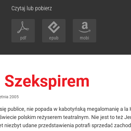
Czytaj lub pobierz
pdf
epub
mobi
z Szekspirem
etnia
2005
 się publice, nie popada w kabotyńską megalomanię a la 
wiecie polskim reżyserem teatralnym. Nie jest to też Je
et niezbyt udane przedstawienia potrafi sprzedać zachod