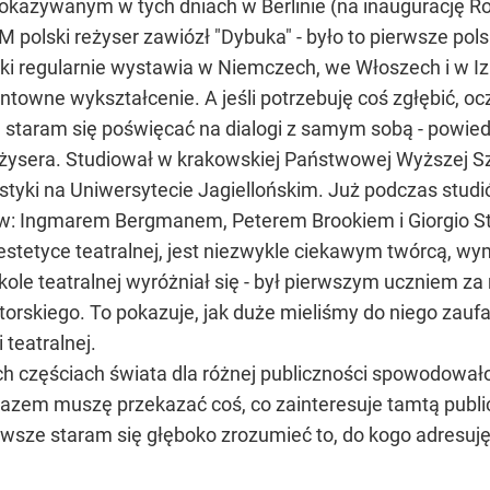
pokazywanym w tych dniach w Berlinie (na inaugurację 
 polski reżyser zawiózł "Dybuka" - było to pierwsze pol
ki regularnie wystawia w Niemczech, we Włoszech i w Iz
owne wykształcenie. A jeśli potrzebuję coś zgłębić, ocz
staram się poświęcać na dialogi z samym sobą - powiedz
reżysera. Studiował w krakowskiej Państwowej Wyższej S
anistyki na Uniwersytecie Jagiellońskim. Już podczas stud
ów: Ingmarem Bergmanem, Peterem Brookiem i Giorgio S
estetyce teatralnej, jest niezwykle ciekawym twórcą, w
ole teatralnej wyróżniał się - był pierwszym uczniem za
rskiego. To pokazuje, jak duże mieliśmy do niego zaufan
 teatralnej.
h częściach świata dla różnej publiczności spowodowało
azem muszę przekazać coś, co zainteresuje tamtą publi
awsze staram się głęboko zrozumieć to, do kogo adresuj