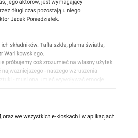
nas, jego aktorów, jest wymagający
przez długi czas pozostają u niego
ktor Jacek Poniedziałek.
ch składników. Tafla szkła, plama światła,
atr Warlikowskiego.
nie próbujemy coś zrozumieć na własny użytek
ć najważniejszego - naszego wzruszenia
j sztuki - musi ona umieć wywoływać emocje.
M
oraz we wszystkich e-kioskach i w aplikacjach