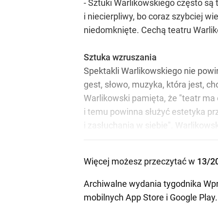
- Sztuki Warlikowskiego często są 
i niecierpliwy, bo coraz szybciej w
niedomknięte. Cechą teatru Warliko
Sztuka wzruszania
Spektakli Warlikowskiego nie powi
gest, słowo, muzyka, która jest, c
Warlikowski pamięta, że "teatr m
i temu powinna służyć estetyka pr
i zasłuchania w siebie". Warlikow
Więcej możesz przeczytać w
13/2
Archiwalne wydania tygodnika Wpr
mobilnych
App Store
i
Google Play
.