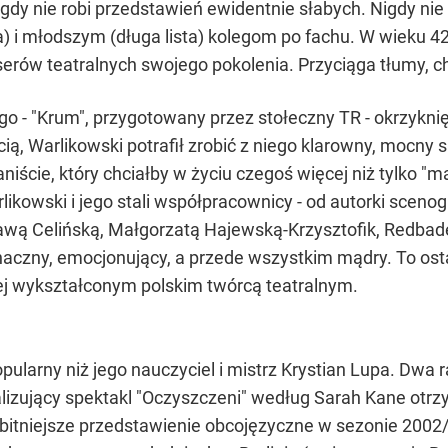
nigdy nie robi przedstawień ewidentnie słabych. Nigdy n
) i młodszym (długa lista) kolegom po fachu. W wieku 42
serów teatralnych swojego pokolenia. Przyciąga tłumy, 
 - "Krum", przygotowany przez stołeczny TR - okrzykni
ią, Warlikowski potrafił zrobić z niego klarowny, mocny 
ście, który chciałby w życiu czegoś więcej niż tylko "małe
rlikowski i jego stali współpracownicy - od autorki scen
ławą Celińską, Małgorzatą Hajewską-Krzysztofik, Redba
oznaczny, emocjonujący, a przede wszystkim mądry. To os
piej wykształconym polskim twórcą teatralnym.
popularny niż jego nauczyciel i mistrz Krystian Lupa. Dw
alizujący spektakl "Oczyszczeni" według Sarah Kane ot
bitniejsze przedstawienie obcojęzyczne w sezonie 2002/