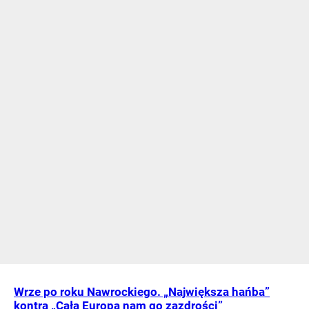
Wrze po roku Nawrockiego. „Największa hańba”
kontra „Cała Europa nam go zazdrości”