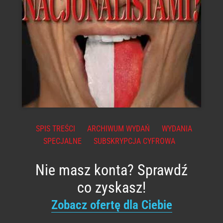
SPIS TREŚCI
ARCHIWUM WYDAŃ
WYDANIA
SPECJALNE
SUBSKRYPCJA CYFROWA
Nie masz konta? Sprawdź
co zyskasz!
Zobacz ofertę dla Ciebie