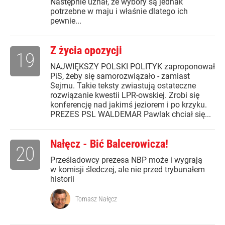
Następnie uznał, że wybory są jednak
potrzebne w maju i właśnie dlatego ich
pewnie...
Z życia opozycji
19
NAJWIĘKSZY POLSKI POLITYK zaproponował
PiS, żeby się samorozwiązało - zamiast
Sejmu. Takie teksty zwiastują ostateczne
rozwiązanie kwestii LPR-owskiej. Zrobi się
konferencję nad jakimś jeziorem i po krzyku.
PREZES PSL WALDEMAR Pawlak chciał się...
Nałęcz - Bić Balcerowicza!
20
Prześladowcy prezesa NBP może i wygrają
w komisji śledczej, ale nie przed trybunałem
historii
Tomasz Nałęcz