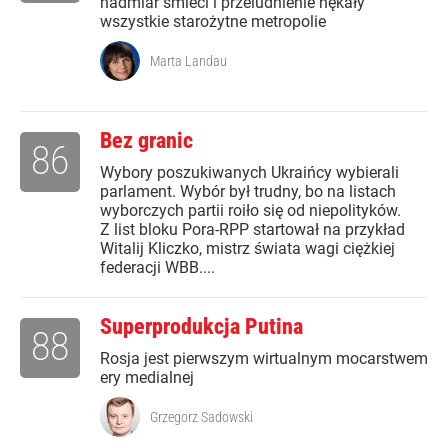
nadmiar śmieci i przeludnienie nękały
wszystkie starożytne metropolie
Marta Landau
Bez granic
86
Wybory poszukiwanych Ukraińcy wybierali
parlament. Wybór był trudny, bo na listach
wyborczych partii roiło się od niepolityków.
Z list bloku Pora-RPP startował na przykład
Witalij Kliczko, mistrz świata wagi ciężkiej
federacji WBB....
Superprodukcja Putina
88
Rosja jest pierwszym wirtualnym mocarstwem
ery medialnej
Grzegorz Sadowski