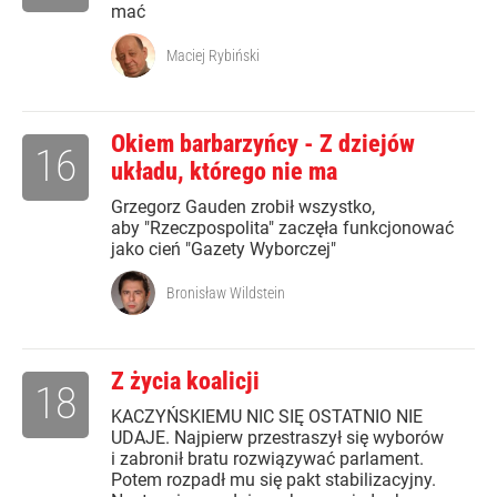
mać
Maciej Rybiński
Okiem barbarzyńcy - Z dziejów
16
układu, którego nie ma
Grzegorz Gauden zrobił wszystko,
aby "Rzeczpospolita" zaczęła funkcjonować
jako cień "Gazety Wyborczej"
Bronisław Wildstein
Z życia koalicji
18
KACZYŃSKIEMU NIC SIĘ OSTATNIO NIE
UDAJE. Najpierw przestraszył się wyborów
i zabronił bratu rozwiązywać parlament.
Potem rozpadł mu się pakt stabilizacyjny.