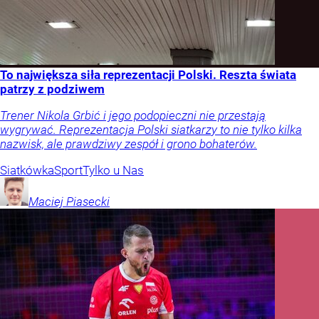
To największa siła reprezentacji Polski. Reszta świata
patrzy z podziwem
Trener Nikola Grbić i jego podopieczni nie przestają
wygrywać. Reprezentacja Polski siatkarzy to nie tylko kilka
nazwisk, ale prawdziwy zespół i grono bohaterów.
Siatkówka
Sport
Tylko u Nas
Maciej
Piasecki