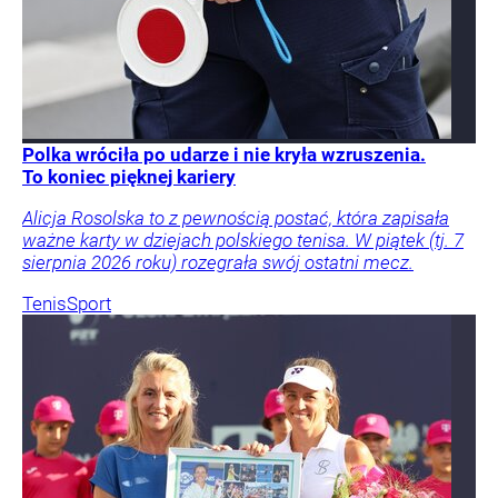
Polka wróciła po udarze i nie kryła wzruszenia.
To koniec pięknej kariery
Alicja Rosolska to z pewnością postać, która zapisała
ważne karty w dziejach polskiego tenisa. W piątek (tj. 7
sierpnia 2026 roku) rozegrała swój ostatni mecz.
Tenis
Sport