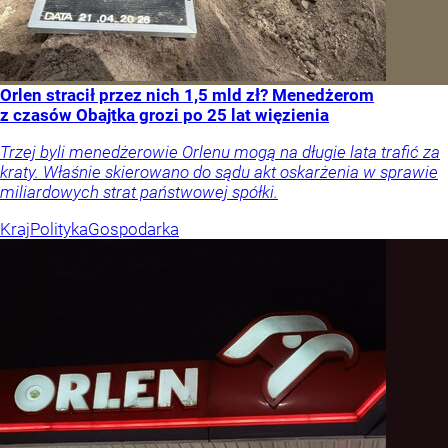
Orlen stracił przez nich 1,5 mld zł? Menedżerom
z czasów Obajtka grozi po 25 lat więzienia
Trzej byli menedżerowie Orlenu mogą na długie lata trafić za
kraty. Właśnie skierowano do sądu akt oskarżenia w sprawie
miliardowych strat państwowej spółki.
Kraj
Polityka
Gospodarka