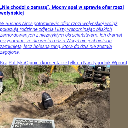
„Nie chodzi o zemstę”. Mocny apel w sprawie ofiar rzezi
wołyńskiej
W Buenos Aires potomkowie ofiar rzezi wołyńskiej wciąż
pokazują rodzinne zdjęcia i listy, wspominając bliskich
zamordowanych z niezwykłym okrucieństwem. Ich dramat
przypomina, że dla wielu rodzin Wołyń nie jest historią
zamkniętą, lecz bolesną raną, która do dziś nie została
zagojona.
Kraj
Polityka
Opinie i komentarze
Tylko u Nas
Tygodnik Wprost