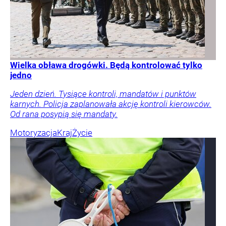
Wielka obława drogówki. Będą kontrolować tylko
jedno
Jeden dzień. Tysiące kontroli, mandatów i punktów
karnych. Policja zaplanowała akcję kontroli kierowców.
Od rana posypią się mandaty.
Motoryzacja
Kraj
Życie