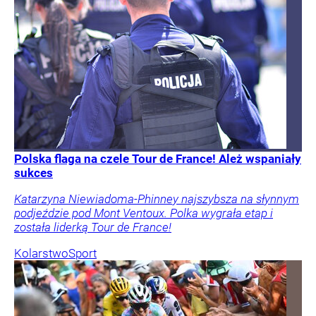
Polska flaga na czele Tour de France! Ależ wspaniały
sukces
Katarzyna Niewiadoma-Phinney najszybsza na słynnym
podjeździe pod Mont Ventoux. Polka wygrała etap i
została liderką Tour de France!
Kolarstwo
Sport