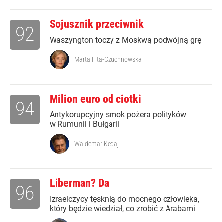
Sojusznik przeciwnik
92
Waszyngton toczy z Moskwą podwójną grę
Marta Fita-Czuchnowska
Milion euro od ciotki
94
Antykorupcyjny smok pożera polityków
w Rumunii i Bułgarii
Waldemar Kedaj
Liberman? Da
96
Izraelczycy tęsknią do mocnego człowieka,
który będzie wiedział, co zrobić z Arabami