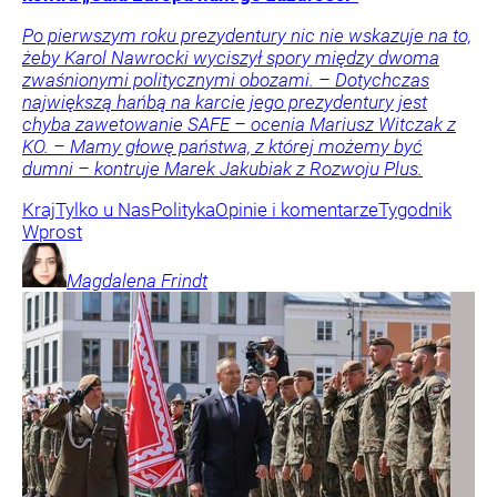
Po pierwszym roku prezydentury nic nie wskazuje na to,
żeby Karol Nawrocki wyciszył spory między dwoma
zwaśnionymi politycznymi obozami. – Dotychczas
największą hańbą na karcie jego prezydentury jest
chyba zawetowanie SAFE – ocenia Mariusz Witczak z
KO. – Mamy głowę państwa, z której możemy być
dumni – kontruje Marek Jakubiak z Rozwoju Plus.
Kraj
Tylko u Nas
Polityka
Opinie i komentarze
Tygodnik
Wprost
Magdalena
Frindt