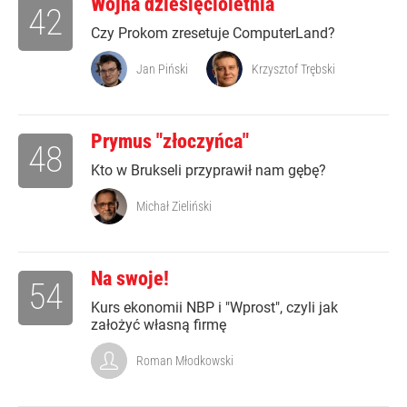
Wojna dziesięcioletnia
42
Czy Prokom zresetuje ComputerLand?
Jan Piński
Krzysztof Trębski
Prymus "złoczyńca"
48
Kto w Brukseli przyprawił nam gębę?
Michał Zieliński
Na swoje!
54
Kurs ekonomii NBP i "Wprost", czyli jak
założyć własną firmę
Roman Młodkowski