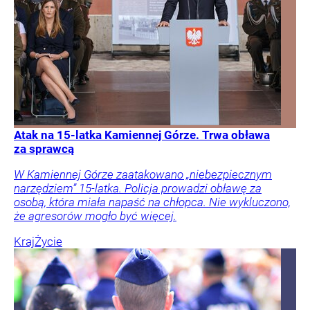
Atak na 15-latka Kamiennej Górze. Trwa obława
za sprawcą
W Kamiennej Górze zaatakowano „niebezpiecznym
narzędziem” 15-latka. Policja prowadzi obławę za
osobą, która miała napaść na chłopca. Nie wykluczono,
że agresorów mogło być więcej.
Kraj
Życie