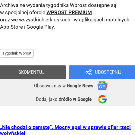
Archiwalne wydania tygodnika Wprost dostępne są
w specjalnej ofercie
WPROST PREMIUM
oraz we wszystkich e-kioskach i w aplikacjach mobilnych
App Store
i
Google Play
.
Tygodnik Wprost
SKOMENTUJ
UDOSTĘPNIJ
Obserwuj nas
w
Google News
Dodaj jako
źródło w Google
„Nie chodzi o zemstę”. Mocny apel w sprawie ofiar rzezi
wołyńskiej