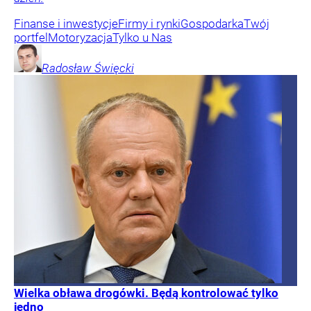
Finanse i inwestycje
Firmy i rynki
Gospodarka
Twój
portfel
Motoryzacja
Tylko u Nas
Radosław
Święcki
Wielka obława drogówki. Będą kontrolować tylko
jedno