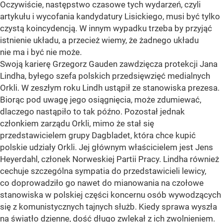
Oczywiście, następstwo czasowe tych wydarzeń, czyli
artykułu i wycofania kandydatury Lisickiego, musi być tylko
czystą koincydencją. W innym wypadku trzeba by przyjąć
istnienie układu, a przecież wiemy, że żadnego układu
nie ma i być nie może.
Swoją karierę Grzegorz Gauden zawdzięcza protekcji Jana
Lindha, byłego szefa polskich przedsięwzięć medialnych
Orkli. W zeszłym roku Lindh ustąpił ze stanowiska prezesa.
Biorąc pod uwagę jego osiągnięcia, może zdumiewać,
dlaczego nastąpiło to tak późno. Pozostał jednak
członkiem zarządu Orkli, mimo że stał się
przedstawicielem grupy Dagbladet, która chce kupić
polskie udziały Orkli. Jej głównym właścicielem jest Jens
Heyerdahl, członek Norweskiej Partii Pracy. Lindha również
cechuje szczególna sympatia do przedstawicieli lewicy,
co doprowadziło go nawet do mianowania na czołowe
stanowiska w polskiej części koncernu osób wywodzących
się z komunistycznych tajnych służb. Kiedy sprawa wyszła
na światło dzienne, dość długo zwlekał z ich zwolnieniem.