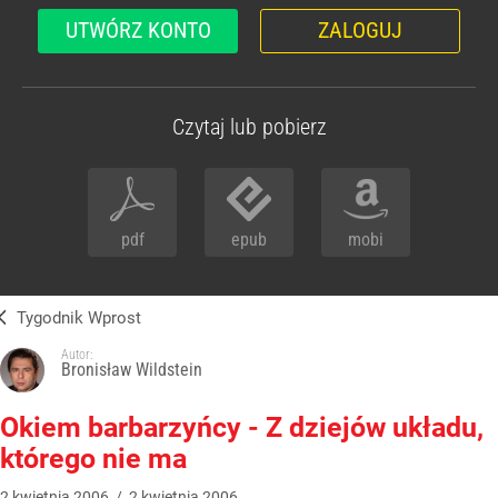
UTWÓRZ KONTO
ZALOGUJ
Czytaj lub pobierz
pdf
epub
mobi
Tygodnik Wprost
Autor:
Bronisław Wildstein
Okiem barbarzyńcy - Z dziejów układu,
którego nie ma
2
kwietnia
2006
/
2
kwietnia
2006