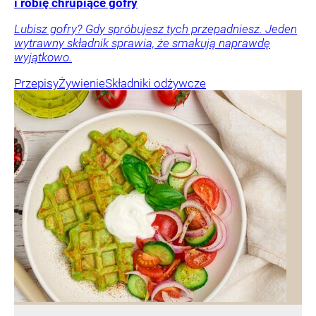
i robię chrupiące gofry
Lubisz gofry? Gdy spróbujesz tych przepadniesz. Jeden
wytrawny składnik sprawia, że smakują naprawdę
wyjątkowo.
Przepisy
Żywienie
Składniki odżywcze