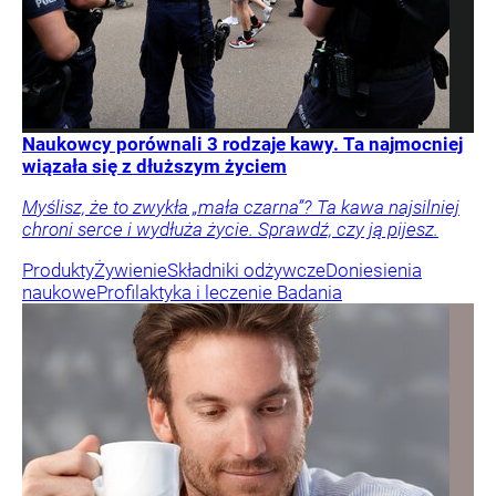
Naukowcy porównali 3 rodzaje kawy. Ta najmocniej
wiązała się z dłuższym życiem
Myślisz, że to zwykła „mała czarna”? Ta kawa najsilniej
chroni serce i wydłuża życie. Sprawdź, czy ją pijesz.
Produkty
Żywienie
Składniki odżywcze
Doniesienia
naukowe
Profilaktyka i leczenie
Badania