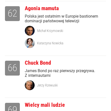
Agonia mamuta
62
Polska jest ostatnim w Europie bastionem
dominacji państwowej telewizji
Michał Krzymowski
Katarzyna Nowicka
Chuck Bond
66
James Bond po raz pierwszy przegrywa.
Z internautami
Jerzy Rzewuski
Wielcy mali ludzie
69