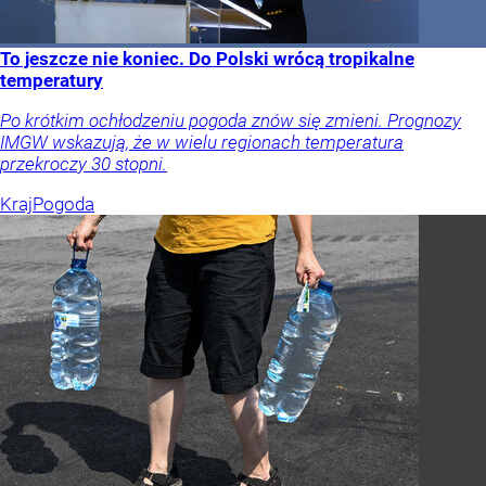
To jeszcze nie koniec. Do Polski wrócą tropikalne
temperatury
Po krótkim ochłodzeniu pogoda znów się zmieni. Prognozy
IMGW wskazują, że w wielu regionach temperatura
przekroczy 30 stopni.
Kraj
Pogoda