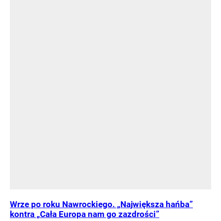
Wrze po roku Nawrockiego. „Największa hańba”
kontra „Cała Europa nam go zazdrości”