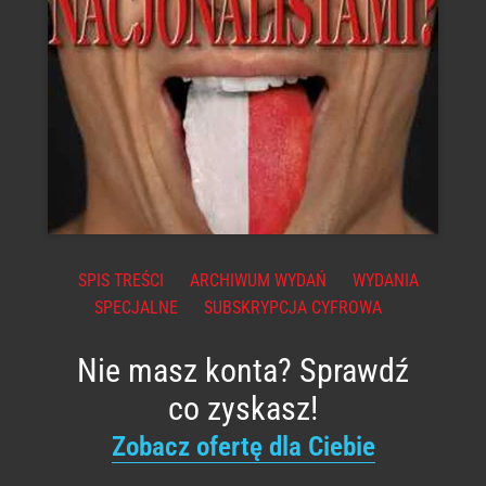
SPIS TREŚCI
ARCHIWUM WYDAŃ
WYDANIA
SPECJALNE
SUBSKRYPCJA CYFROWA
Nie masz konta? Sprawdź
co zyskasz!
Zobacz ofertę dla Ciebie