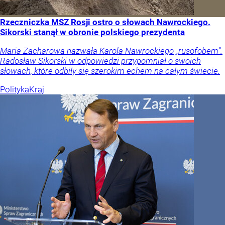
Rzeczniczka MSZ Rosji ostro o słowach Nawrockiego.
Sikorski stanął w obronie polskiego prezydenta
Maria Zacharowa nazwała Karola Nawrockiego „rusofobem”.
Radosław Sikorski w odpowiedzi przypomniał o swoich
słowach, które odbiły się szerokim echem na całym świecie.
Polityka
Kraj