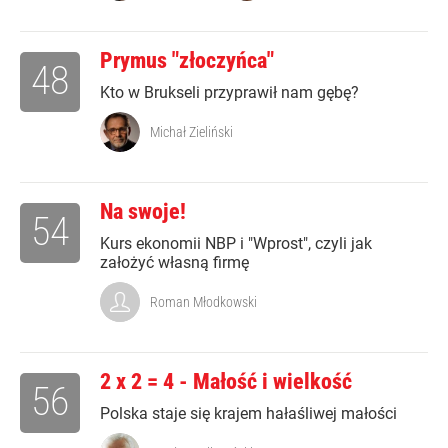
Prymus "złoczyńca"
48
Kto w Brukseli przyprawił nam gębę?
Michał Zieliński
Na swoje!
54
Kurs ekonomii NBP i "Wprost", czyli jak
założyć własną firmę
Roman Młodkowski
2 x 2 = 4 - Małość i wielkość
56
Polska staje się krajem hałaśliwej małości