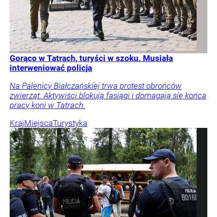
Gorąco w Tatrach, turyści w szoku. Musiała
interweniować policja
Na Palenicy Białczańskiej trwa protest obrońców
zwierząt. Aktywiści blokują fasiągi i domagają się końca
pracy koni w Tatrach.
Kraj
Miejsca
Turystyka