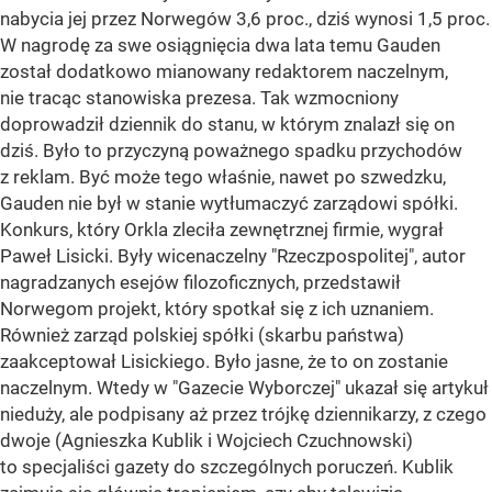
nabycia jej przez Norwegów 3,6 proc., dziś wynosi 1,5 proc.
W nagrodę za swe osiągnięcia dwa lata temu Gauden
został dodatkowo mianowany redaktorem naczelnym,
nie tracąc stanowiska prezesa. Tak wzmocniony
doprowadził dziennik do stanu, w którym znalazł się on
dziś. Było to przyczyną poważnego spadku przychodów
z reklam. Być może tego właśnie, nawet po szwedzku,
Gauden nie był w stanie wytłumaczyć zarządowi spółki.
Konkurs, który Orkla zleciła zewnętrznej firmie, wygrał
Paweł Lisicki. Były wicenaczelny "Rzeczpospolitej", autor
nagradzanych esejów filozoficznych, przedstawił
Norwegom projekt, który spotkał się z ich uznaniem.
Również zarząd polskiej spółki (skarbu państwa)
zaakceptował Lisickiego. Było jasne, że to on zostanie
naczelnym. Wtedy w "Gazecie Wyborczej" ukazał się artykuł
nieduży, ale podpisany aż przez trójkę dziennikarzy, z czego
dwoje (Agnieszka Kublik i Wojciech Czuchnowski)
to specjaliści gazety do szczególnych poruczeń. Kublik