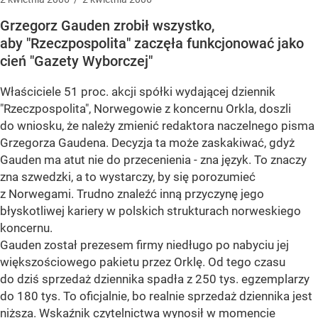
Grzegorz Gauden zrobił wszystko,
aby "Rzeczpospolita" zaczęła funkcjonować jako
cień "Gazety Wyborczej"
Właściciele 51 proc. akcji spółki wydającej dziennik
"Rzeczpospolita", Norwegowie z koncernu Orkla, doszli
do wniosku, że należy zmienić redaktora naczelnego pisma
Grzegorza Gaudena. Decyzja ta może zaskakiwać, gdyż
Gauden ma atut nie do przecenienia - zna język. To znaczy
zna szwedzki, a to wystarczy, by się porozumieć
z Norwegami. Trudno znaleźć inną przyczynę jego
błyskotliwej kariery w polskich strukturach norweskiego
koncernu.
Gauden został prezesem firmy niedługo po nabyciu jej
większościowego pakietu przez Orklę. Od tego czasu
do dziś sprzedaż dziennika spadła z 250 tys. egzemplarzy
do 180 tys. To oficjalnie, bo realnie sprzedaż dziennika jest
niższa. Wskaźnik czytelnictwa wynosił w momencie