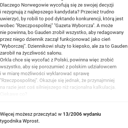
Dlaczego Norwegowie wycofują się ze swojej decyzji
i rezygnują z najlepszego kandydata? Przecież trudno
uwierzyć, by robili to pod dyktando konkurencji, którą jest
wobec "Rzeczpospolitej" "Gazeta Wyborcza". A może
nie powinna, bo Gauden zrobił wszystko, aby redagowany
przez niego dziennik zaczął funkcjonować jako cień
"Wyborczej". Dziennikowi służy to kiepsko, ale za to Gauden
zarobił na życzliwość salonu.
Orkla chce się wycofać z Polski, powinna więc zrobić
wszystko, aby się porozumieć z polskim udziałowcem
i w miarę możliwości wyklarować sprawę
"Rzeczpospolitej". Okazuje się jednak, że przynajmniej
na razie jest coś silniejszego niż racjonalna kalkulacja.
Ciekawe co?
Więcej możesz przeczytać w
13/2006 wydaniu
tygodnika Wprost
.