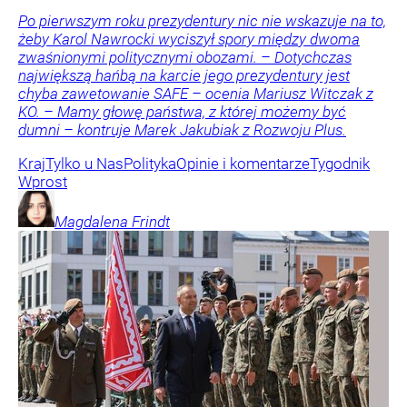
Po pierwszym roku prezydentury nic nie wskazuje na to,
żeby Karol Nawrocki wyciszył spory między dwoma
zwaśnionymi politycznymi obozami. – Dotychczas
największą hańbą na karcie jego prezydentury jest
chyba zawetowanie SAFE – ocenia Mariusz Witczak z
KO. – Mamy głowę państwa, z której możemy być
dumni – kontruje Marek Jakubiak z Rozwoju Plus.
Kraj
Tylko u Nas
Polityka
Opinie i komentarze
Tygodnik
Wprost
Magdalena
Frindt