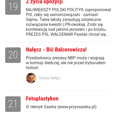
Z życia opozycji
19
NAJWIĘKSZY POLSKI POLITYK zaproponował
PiS, żeby się samorozwiązało - zamiast
Sejmu. Takie teksty zwiastują ostateczne
rozwiązanie kwestii LPR-owskiej. Zrobi się
konferencję nad jakimś jeziorem i po krzyku.
PREZES PSL WALDEMAR Pawlak chciał się...
Nałęcz - Bić Balcerowicza!
20
Prześladowcy prezesa NBP może i wygrają
w komisji śledczej, ale nie przed trybunałem
historii
Tomasz Nałęcz
Fotoplastykon
21
© Henryk Sawka (www.przyssawka.pl)