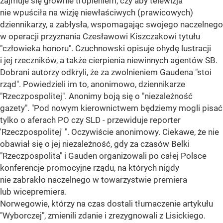
zajmuje się głównie tropieniem, czy aby telewizja
nie wpuściła na wizję niewłaściwych (prawicowych)
dziennikarzy, a zabłysła, wspomagając swojego naczelnego
w operacji przyznania Czesławowi Kiszczakowi tytułu
"człowieka honoru". Czuchnowski opisuje ohydę lustracji
i jej rzeczników, a także cierpienia niewinnych agentów SB.
Dobrani autorzy odkryli, że za zwolnieniem Gaudena "stoi
rząd". Powiedzieli im to, anonimowo, dziennikarze
"Rzeczpospolitej". Anonimy boją się o "niezależność
gazety". "Pod nowym kierownictwem będziemy mogli pisać
tylko o aferach PO czy SLD - przewiduje reporter
'Rzeczpospolitej' ". Oczywiście anonimowy. Ciekawe, że nie
obawiał się o jej niezależność, gdy za czasów Belki
"Rzeczpospolita" i Gauden organizowali po całej Polsce
konferencje promocyjne rządu, na których nigdy
nie zabrakło naczelnego w towarzystwie premiera
lub wicepremiera.
Norwegowie, którzy na czas dostali tłumaczenie artykułu
"Wyborczej", zmienili zdanie i zrezygnowali z Lisickiego.