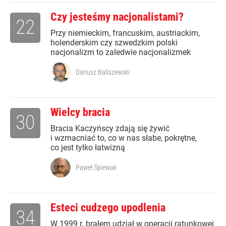
Czy jesteśmy nacjonalistami?
22
Przy niemieckim, francuskim, austriackim,
holenderskim czy szwedzkim polski
nacjonalizm to zaledwie nacjonalizmek
Dariusz Baliszewski
Wielcy bracia
30
Bracia Kaczyńscy zdają się żywić
i wzmacniać to, co w nas słabe, pokrętne,
co jest tylko łatwizną
Paweł Śpiewak
Esteci cudzego upodlenia
34
W 1999 r. brałem udział w operacji ratunkowej