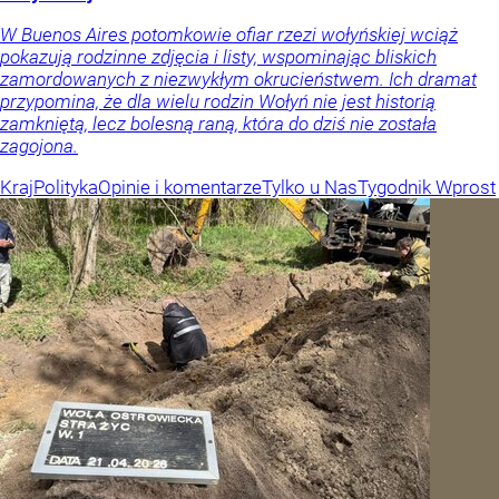
W Buenos Aires potomkowie ofiar rzezi wołyńskiej wciąż
pokazują rodzinne zdjęcia i listy, wspominając bliskich
zamordowanych z niezwykłym okrucieństwem. Ich dramat
przypomina, że dla wielu rodzin Wołyń nie jest historią
zamkniętą, lecz bolesną raną, która do dziś nie została
zagojona.
Kraj
Polityka
Opinie i komentarze
Tylko u Nas
Tygodnik Wprost