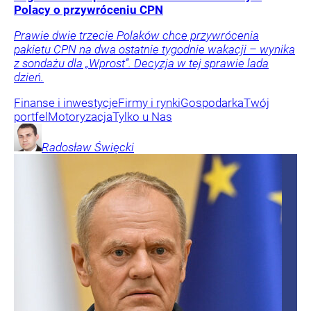
Polacy o przywróceniu CPN
Prawie dwie trzecie Polaków chce przywrócenia
pakietu CPN na dwa ostatnie tygodnie wakacji – wynika
z sondażu dla „Wprost”. Decyzja w tej sprawie lada
dzień.
Finanse i inwestycje
Firmy i rynki
Gospodarka
Twój
portfel
Motoryzacja
Tylko u Nas
Radosław
Święcki