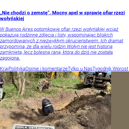
„Nie chodzi o zemstę”. Mocny apel w sprawie ofiar rzezi
wołyńskiej
W Buenos Aires potomkowie ofiar rzezi wołyńskiej wciąż
pokazują rodzinne zdjęcia i listy, wspominając bliskich
zamordowanych z niezwykłym okrucieństwem. Ich dramat
przypomina, że dla wielu rodzin Wołyń nie jest historią
zamkniętą, lecz bolesną raną, która do dziś nie została
zagojona.
Kraj
Polityka
Opinie i komentarze
Tylko u Nas
Tygodnik Wprost