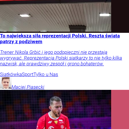
To największa siła reprezentacji Polski. Reszta świata
patrzy z podziwem
Trener Nikola Grbić i jego podopieczni nie przestają
wygrywać. Reprezentacja Polski siatkarzy to nie tylko kilka
nazwisk, ale prawdziwy zespół i grono bohaterów.
Siatkówka
Sport
Tylko u Nas
Maciej
Piasecki