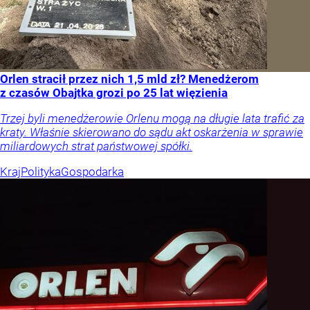
Orlen stracił przez nich 1,5 mld zł? Menedżerom
z czasów Obajtka grozi po 25 lat więzienia
Trzej byli menedżerowie Orlenu mogą na długie lata trafić za
kraty. Właśnie skierowano do sądu akt oskarżenia w sprawie
miliardowych strat państwowej spółki.
Kraj
Polityka
Gospodarka