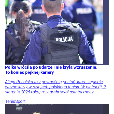
Polka wróciła po udarze i nie kryła wzruszenia.
To koniec pięknej kariery
Alicja Rosolska to z pewnością postać, która zapisała
ważne karty w dziejach polskiego tenisa. W piątek (tj. 7
sierpnia 2026 roku) rozegrała swój ostatni mecz.
Tenis
Sport