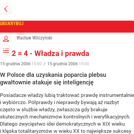
PRZEJDŹ
NA
WPROST
STRONĘ
GŁÓWNĄ
UBSKRYBUJ
Tygodnik Wprost
Autor:
ZALOGUJ
Wacław Wilczyński
MENU
2 x 2 = 4 - Władza i prawda
15
grudnia
2006
15:00
/
15
grudnia
2006
15:00
W Polsce dla uzyskania poparcia plebsu
gwałtownie atakuje się inteligencję
Posiadacze władzy lubią traktować prawdę instrumentalnie
i wybiórczo. Półprawdy i nieprawdy bywają aż nazbyt
często w służbie władzy, zwłaszcza gdy brakuje
skutecznych mechanizmów kontrolnych i weryfikacyjnych.
Dlatego zwycięstwo idei demokratycznych w XIX wieku
i klęska totalitaryzmów w wieku XX to największe sukcesy