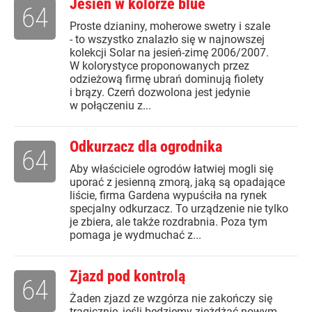
Jesień w kolorze blue
64
Proste dzianiny, moherowe swetry i szale
- to wszystko znalazło się w najnowszej
kolekcji Solar na jesień-zimę 2006/2007.
W kolorystyce proponowanych przez
odzieżową firmę ubrań dominują fiolety
i brązy. Czerń dozwolona jest jedynie
w połączeniu z...
Odkurzacz dla ogrodnika
64
Aby właściciele ogrodów łatwiej mogli się
uporać z jesienną zmorą, jaką są opadające
liście, firma Gardena wypuściła na rynek
specjalny odkurzacz. To urządzenie nie tylko
je zbiera, ale także rozdrabnia. Poza tym
pomaga je wydmuchać z...
Zjazd pod kontrolą
64
Żaden zjazd ze wzgórza nie zakończy się
tragicznie, jeśli będziemy zjeżdżać nowym