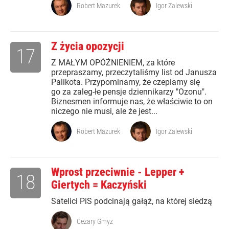
Robert Mazurek
Igor Zalewski
Z życia opozycji
17
Z MAŁYM OPÓŹNIENIEM, za które
przepraszamy, przeczytaliśmy list od Janusza
Palikota. Przypominamy, że czepiamy się
go za zaleg-łe pensje dziennikarzy "Ozonu".
Biznesmen informuje nas, że właściwie to on
niczego nie musi, ale że jest...
Robert Mazurek
Igor Zalewski
Wprost przeciwnie - Lepper +
18
Giertych = Kaczyński
Satelici PiS podcinają gałąź, na której siedzą
Cezary Gmyz