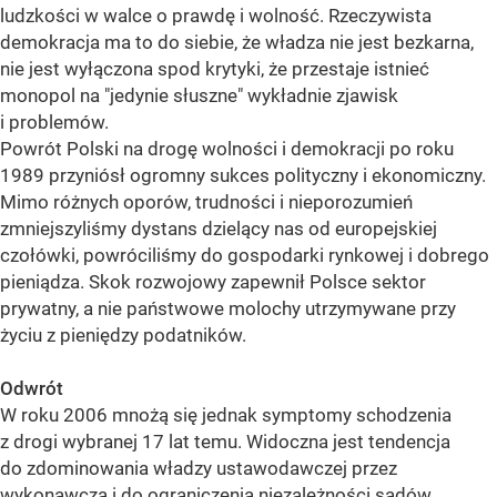
ludzkości w walce o prawdę i wolność. Rzeczywista
demokracja ma to do siebie, że władza nie jest bezkarna,
nie jest wyłączona spod krytyki, że przestaje istnieć
monopol na "jedynie słuszne" wykładnie zjawisk
i problemów.
Powrót Polski na drogę wolności i demokracji po roku
1989 przyniósł ogromny sukces polityczny i ekonomiczny.
Mimo różnych oporów, trudności i nieporozumień
zmniejszyliśmy dystans dzielący nas od europejskiej
czołówki, powróciliśmy do gospodarki rynkowej i dobrego
pieniądza. Skok rozwojowy zapewnił Polsce sektor
prywatny, a nie państwowe molochy utrzymywane przy
życiu z pieniędzy podatników.
Odwrót
W roku 2006 mnożą się jednak symptomy schodzenia
z drogi wybranej 17 lat temu. Widoczna jest tendencja
do zdominowania władzy ustawodawczej przez
wykonawczą i do ograniczenia niezależności sądów.