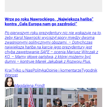
Wrze po roku Nawrockiego. „Największa hańba”
kontra „Cała Europa nam go zazdrości”
Po pierwszym roku prezydentury nic nie wskazuje na to,
żeby Karol Nawrocki wyciszył spory między dwoma
zwaśnionymi politycznymi obozami. – Dotychczas
największą hańbą na karcie jego prezydentury jest
chyba zawetowanie SAFE – ocenia Mariusz Witczak z
KO. – Mamy głowę państwa, z której możemy być
dumni – kontruje Marek Jakubiak z Rozwoju Plus.
Kraj
Tylko u Nas
Polityka
Opinie i komentarze
Tygodnik
Wprost
Magdalena
Frindt