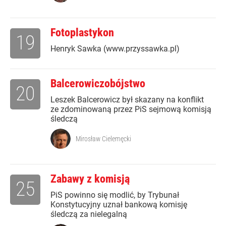
Fotoplastykon
19
Henryk Sawka (www.przyssawka.pl)
Balcerowiczobójstwo
20
Leszek Balcerowicz był skazany na konflikt
ze zdominowaną przez PiS sejmową komisją
śledczą
Mirosław Cielemęcki
Zabawy z komisją
25
PiS powinno się modlić, by Trybunał
Konstytucyjny uznał bankową komisję
śledczą za nielegalną