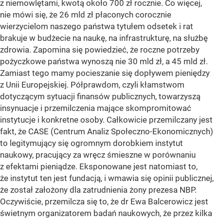
z niemowlętami, kwotą około 700 zł rocznie. Co więcej,
nie mówi się, że 26 mld zł płaconych corocznie
wierzycielom naszego państwa tytułem odsetek i rat
brakuje w budżecie na naukę, na infrastrukturę, na służbę
zdrowia. Zapomina się powiedzieć, że roczne potrzeby
pożyczkowe państwa wynoszą nie 30 mld zł, a 45 mld zł.
Zamiast tego mamy pocieszanie się dopływem pieniędzy
z Unii Europejskiej. Półprawdom, czyli kłamstwom
dotyczącym sytuacji finansów publicznych, towarzyszą
insynuacje i przemilczenia mające skompromitować
instytucje i konkretne osoby. Całkowicie przemilczany jest
fakt, że CASE (Centrum Analiz Społeczno-Ekonomicznych)
to legitymujący się ogromnym dorobkiem instytut
naukowy, pracujący za wręcz śmieszne w porównaniu
z efektami pieniądze. Eksponowane jest natomiast to,
że instytut ten jest fundacją, i wmawia się opinii publicznej,
że został założony dla zatrudnienia żony prezesa NBP.
Oczywiście, przemilcza się to, że dr Ewa Balcerowicz jest
świetnym organizatorem badań naukowych, że przez kilka