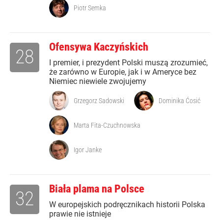
Piotr Semka
Ofensywa Kaczyńskich
28
I premier, i prezydent Polski muszą zrozumieć,
że zarówno w Europie, jak i w Ameryce bez
Niemiec niewiele zwojujemy
Grzegorz Sadowski
Dominika Ćosić
Marta Fita-Czuchnowska
Igor Janke
Biała plama na Polsce
32
W europejskich podręcznikach historii Polska
prawie nie istnieje