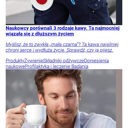
Naukowcy porównali 3 rodzaje kawy. Ta najmocniej
wiązała się z dłuższym życiem
Myślisz, że to zwykła „mała czarna”? Ta kawa najsilniej
chroni serce i wydłuża życie. Sprawdź, czy ją pijesz.
Produkty
Żywienie
Składniki odżywcze
Doniesienia
naukowe
Profilaktyka i leczenie
Badania