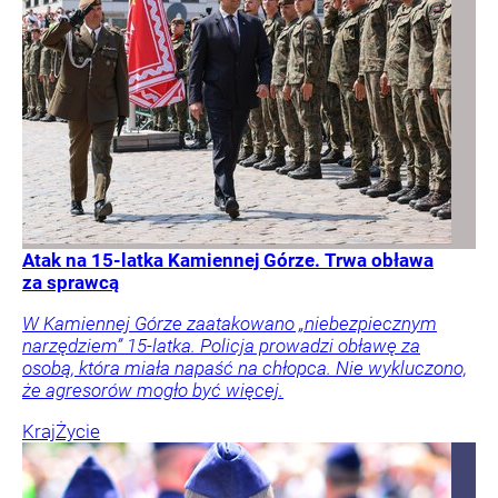
Atak na 15-latka Kamiennej Górze. Trwa obława
za sprawcą
W Kamiennej Górze zaatakowano „niebezpiecznym
narzędziem” 15-latka. Policja prowadzi obławę za
osobą, która miała napaść na chłopca. Nie wykluczono,
że agresorów mogło być więcej.
Kraj
Życie