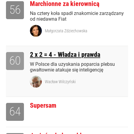
Marchionne za kierownicą
56
Na cztery koła spadł znakomicie zarządzany
od niedawna Fiat
Małgorzata Zdziechowska
2 x 2 = 4 - Władza i prawda
60
W Polsce dla uzyskania poparcia plebsu
gwałtownie atakuje się inteligencję
Wacław Wilczyński
Supersam
64