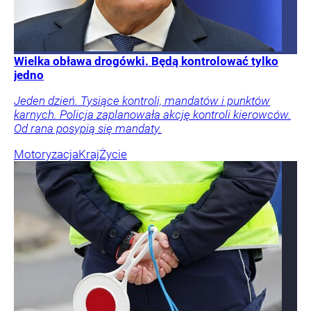
Wielka obława drogówki. Będą kontrolować tylko
jedno
Jeden dzień. Tysiące kontroli, mandatów i punktów
karnych. Policja zaplanowała akcję kontroli kierowców.
Od rana posypią się mandaty.
Motoryzacja
Kraj
Życie