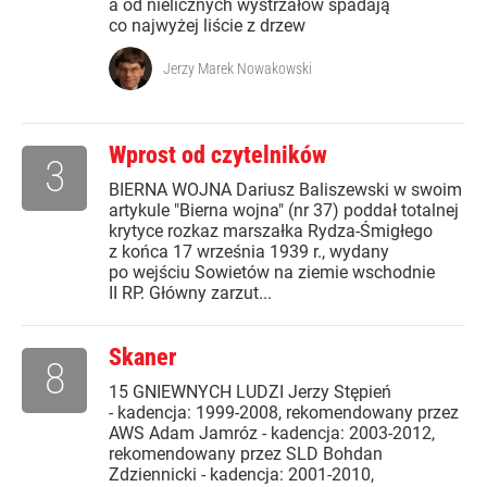
a od nielicznych wystrzałów spadają
co najwyżej liście z drzew
Jerzy Marek Nowakowski
Wprost od czytelników
3
BIERNA WOJNA Dariusz Baliszewski w swoim
artykule "Bierna wojna" (nr 37) poddał totalnej
krytyce rozkaz marszałka Rydza-Śmigłego
z końca 17 września 1939 r., wydany
po wejściu Sowietów na ziemie wschodnie
II RP. Główny zarzut...
Skaner
8
15 GNIEWNYCH LUDZI Jerzy Stępień
- kadencja: 1999-2008, rekomendowany przez
AWS Adam Jamróz - kadencja: 2003-2012,
rekomendowany przez SLD Bohdan
Zdziennicki - kadencja: 2001-2010,