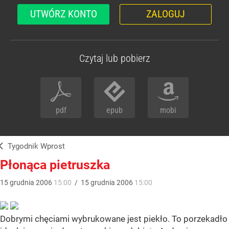
UTWÓRZ KONTO
ZALOGUJ
Czytaj lub pobierz
pdf
epub
mobi
Tygodnik Wprost
Płonąca pietruszka
15
grudnia
2006
15:00
/
15
grudnia
2006
15:00
Dobrymi chęciami wybrukowane jest piekło. To porzekadło