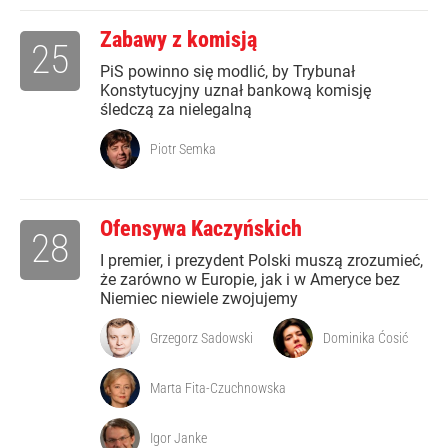
Zabawy z komisją
25
PiS powinno się modlić, by Trybunał
Konstytucyjny uznał bankową komisję
śledczą za nielegalną
Piotr Semka
Ofensywa Kaczyńskich
28
I premier, i prezydent Polski muszą zrozumieć,
że zarówno w Europie, jak i w Ameryce bez
Niemiec niewiele zwojujemy
Grzegorz Sadowski
Dominika Ćosić
Marta Fita-Czuchnowska
Igor Janke