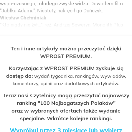
współczesnego, młodego zwykle widza. Dowodem film
"Jabłka Adama". Niestety, nakręcił go Duńczyk.
Wiesław Chełminiak
"Kto nigdy nie żył...", reż. Andrzej Seweryn, Monolith Plus
Ten i inne artykuły można przeczytać dzięki
WPROST PREMIUM.
Korzystając z WPROST PREMIUM zyskuje się
dostęp do:
wydań tygodnika, rankingów, wywiadów,
komentarzy, opinii oraz dodatkowych artykułów.
Teraz nasi Czytelnicy mogą przeczytać najnowszy
ranking "100 Najbogatszych Polaków"
oraz w wybranych ofertach także wydanie
specjalne. Wkrótce kolejne rankingi.
Wypróbuj przez 3 miesiące lub wybierz