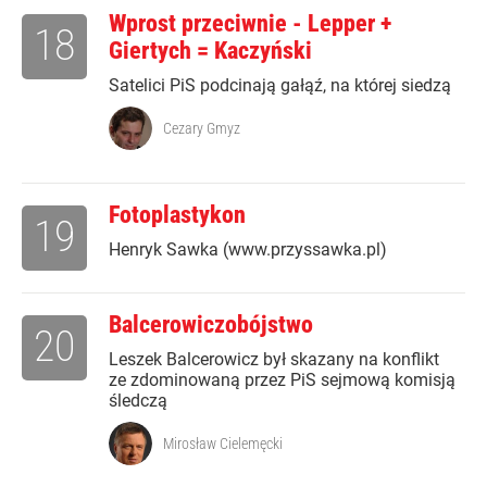
Wprost przeciwnie - Lepper +
18
Giertych = Kaczyński
Satelici PiS podcinają gałąź, na której siedzą
Cezary Gmyz
Fotoplastykon
19
Henryk Sawka (www.przyssawka.pl)
Balcerowiczobójstwo
20
Leszek Balcerowicz był skazany na konflikt
ze zdominowaną przez PiS sejmową komisją
śledczą
Mirosław Cielemęcki