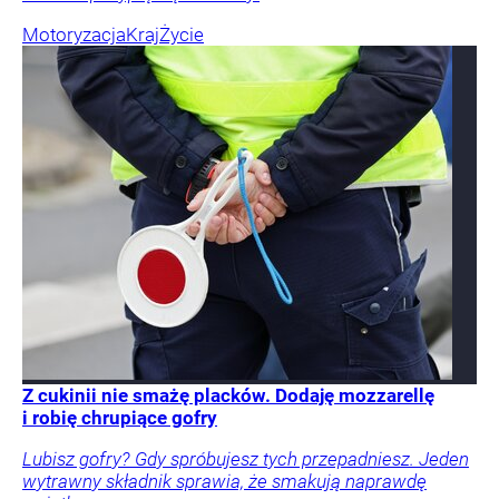
Motoryzacja
Kraj
Życie
Z cukinii nie smażę placków. Dodaję mozzarellę
i robię chrupiące gofry
Lubisz gofry? Gdy spróbujesz tych przepadniesz. Jeden
wytrawny składnik sprawia, że smakują naprawdę