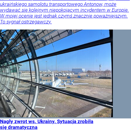
ukraińskiego samolotu transportowego Antonow, może
wydawać się kolejnym niepokojącym incydentem w Europie.
W mojej ocenie jest jednak czymś znacznie poważniejszym.
To sygnał ostrzegawczy.
Nagły zwrot ws. Ukrainy. Sytuacja zrobiła
się dramatyczna