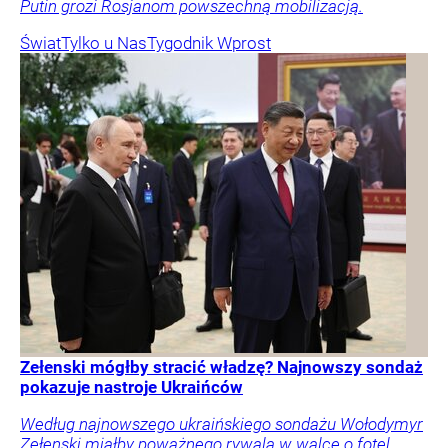
Putin grozi Rosjanom powszechną mobilizacją.
Świat
Tylko u Nas
Tygodnik Wprost
Zełenski mógłby stracić władzę? Najnowszy sondaż
pokazuje nastroje Ukraińców
Według najnowszego ukraińskiego sondażu Wołodymyr
Zełenski miałby poważnego rywala w walce o fotel