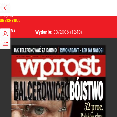
PRZEJDŹ
NA
WPROST
STRONĘ
GŁÓWNĄ
UBSKRYBUJ
Tygodnik Wprost
ZALOGUJ
Wydanie
: 38/2006
(1240)
MENU