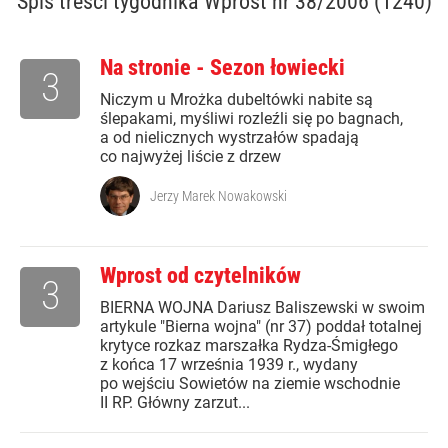
Spis treści
tygodnika Wprost nr 38/2006 (1240)
Na stronie - Sezon łowiecki
3
Niczym u Mrożka dubeltówki nabite są
ślepakami, myśliwi rozleźli się po bagnach,
a od nielicznych wystrzałów spadają
co najwyżej liście z drzew
Jerzy Marek Nowakowski
Wprost od czytelników
3
BIERNA WOJNA Dariusz Baliszewski w swoim
artykule "Bierna wojna" (nr 37) poddał totalnej
krytyce rozkaz marszałka Rydza-Śmigłego
z końca 17 września 1939 r., wydany
po wejściu Sowietów na ziemie wschodnie
II RP. Główny zarzut...