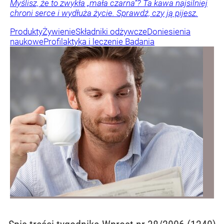
Myślisz, że to zwykła „mała czarna”? Ta kawa najsilniej
chroni serce i wydłuża życie. Sprawdź, czy ją pijesz.
Produkty
Żywienie
Składniki odżywcze
Doniesienia
naukowe
Profilaktyka i leczenie
Badania