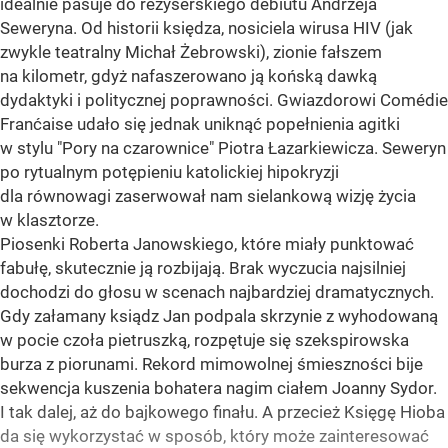
idealnie pasuje do reżyserskiego debiutu Andrzeja
Seweryna. Od historii księdza, nosiciela wirusa HIV (jak
zwykle teatralny Michał Żebrowski), zionie fałszem
na kilometr, gdyż nafaszerowano ją końską dawką
dydaktyki i politycznej poprawności. Gwiazdorowi Comédie
Franćaise udało się jednak uniknąć popełnienia agitki
w stylu "Pory na czarownice" Piotra Łazarkiewicza. Seweryn
po rytualnym potępieniu katolickiej hipokryzji
dla równowagi zaserwował nam sielankową wizję życia
w klasztorze.
Piosenki Roberta Janowskiego, które miały punktować
fabułę, skutecznie ją rozbijają. Brak wyczucia najsilniej
dochodzi do głosu w scenach najbardziej dramatycznych.
Gdy załamany ksiądz Jan podpala skrzynie z wyhodowaną
w pocie czoła pietruszką, rozpętuje się szekspirowska
burza z piorunami. Rekord mimowolnej śmieszności bije
sekwencja kuszenia bohatera nagim ciałem Joanny Sydor.
I tak dalej, aż do bajkowego finału. A przecież Księgę Hioba
da się wykorzystać w sposób, który może zainteresować