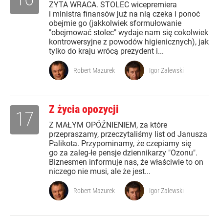
ZYTA WRACA. STOLEC wicepremiera
i ministra finansów już na nią czeka i ponoć
obejmie go (jakkolwiek sformułowanie
"obejmować stolec" wydaje nam się cokolwiek
kontrowersyjne z powodów higienicznych), jak
tylko do kraju wrócą prezydent i...
Robert Mazurek
Igor Zalewski
Z życia opozycji
17
Z MAŁYM OPÓŹNIENIEM, za które
przepraszamy, przeczytaliśmy list od Janusza
Palikota. Przypominamy, że czepiamy się
go za zaleg-łe pensje dziennikarzy "Ozonu".
Biznesmen informuje nas, że właściwie to on
niczego nie musi, ale że jest...
Robert Mazurek
Igor Zalewski