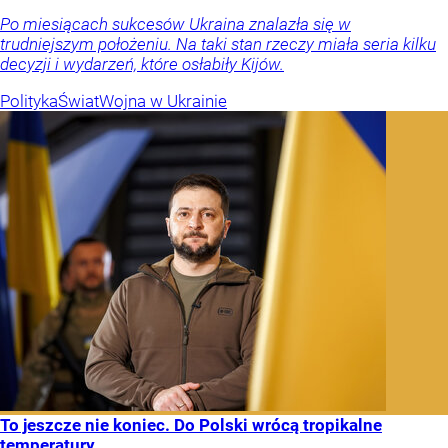
Po miesiącach sukcesów Ukraina znalazła się w
trudniejszym położeniu. Na taki stan rzeczy miała seria kilku
decyzji i wydarzeń, które osłabiły Kijów.
Polityka
Świat
Wojna w Ukrainie
To jeszcze nie koniec. Do Polski wrócą tropikalne
temperatury