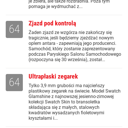
je zbiera, ale także rozdrabnia. Poza tym
pomaga je wydmuchać z...
Zjazd pod kontrolą
64
Żaden zjazd ze wzgórza nie zakończy się
tragicznie, jeśli będziemy zjeżdżać nowym
oplem antara - zapewniają jego producenci.
Samochód, który zostanie zaprezentowany
podczas Paryskiego Salonu Samochodowego
(rozpoczyna się 30 września), został...
Ultrapłaski zegarek
64
Tylko 3,9 mm grubości ma najcieńszy
plastikowy zegarek na świecie. Model Swatch
Glamshine z najnowszej jesienno-zimowej
kolekcji Swatch Skin to bransoletka
składająca się z małych, stalowych
kwadratów wysadzanych fioletowymi
kryształami i...